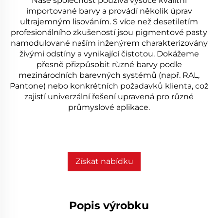
Naše společnost používá vysoce kvalitní
importované barvy a provádí několik úprav
ultrajemným lisováním. S více než desetiletím
profesionálního zkušeností jsou pigmentové pasty
namodulované naším inženýrem charakterizovány
živými odstíny a vynikající čistotou. Dokážeme
přesně přizpůsobit různé barvy podle
mezinárodních barevných systémů (např. RAL,
Pantone) nebo konkrétních požadavků klienta, což
zajistí univerzální řešení upravená pro různé
průmyslové aplikace.
Získat nabídku
Popis výrobku