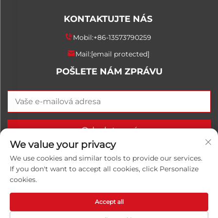
KONTAKTUJTE NÁS
Mobil:
+86-13573790259
Mail:
[email protected]
POŠLETE NÁM ZPRÁVU
Odeslat nyní
We value your privacy
We use cookies and similar tools to provide our services.
If you don't want to accept all cookies, click Personalize
Copyright © 2026 China Shandong Luwanhong
cookies.
Chemical Co., Ltd. Všechna práva vyhrazena.
Zásady
ochrany osobních údajů
Accept all