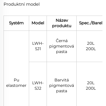
Produktní model
Název
Systém
Model
Spec./Barel
produktu
Černá
LWH-
20L
pigmentová
SJ1
200L
pasta
Pu
Barvitá
LWH-
20L
elastomer
pigmentová
SJ2
200L
pasta