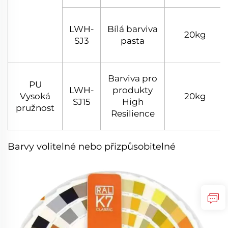
LWH-
Bílá barviva
20kg
SJ3
pasta
Barviva pro
PU
LWH-
produkty
Vysoká
20kg
SJ15
High
pružnost
Resilience
Barvy volitelné nebo přizpůsobitelné