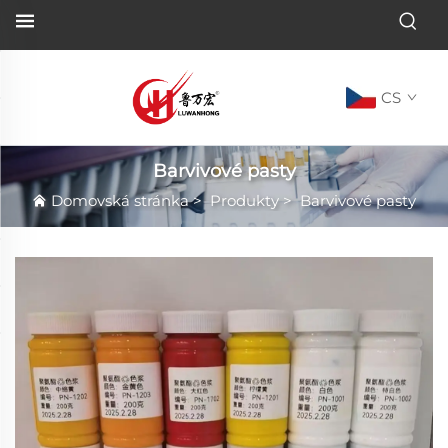
CS
Barvivové pasty
Domovská stránka
>
Produkty
>
Barvivové pasty