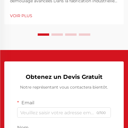
démoulage avancées Dans la fabrication industrielle
moderne, l'efficacité et les performances des
matériaux sont fondamentales pour rester compétitif.
VOIR PLUS
L'un des outils essentiels contribuant à l'efficacité de
la production est l'utilisation de produits de
démoulage.
Obtenez un Devis Gratuit
Notre représentant vous contactera bientôt.
Email
0/100
Nom