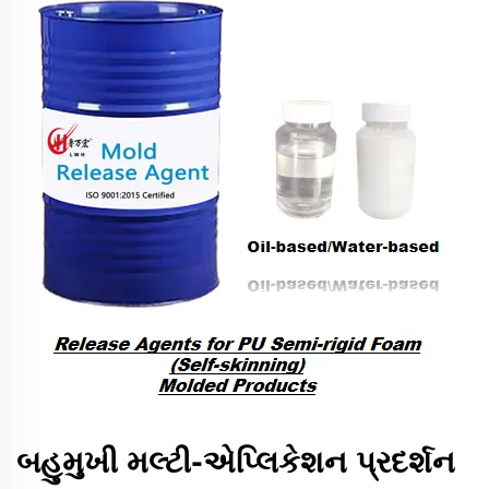
બહુમુખી મલ્ટી-એપ્લિકેશન પ્રદર્શન