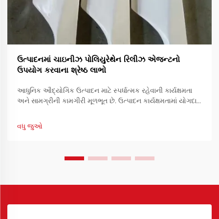
ઉત્પાદનમાં ચાઇનીઝ પોલિયુરેથેન રિલીઝ એજન્ટનો
ઉપયોગ કરવાના શ્રેષ્ઠ લાભો
આધુનિક ઔદ્યોગિક ઉત્પાદન માટે સ્પર્ધાત્મક રહેવાની કાર્યક્ષમતા
અને સામગ્રીની કામગીરી મૂળભૂત છે. ઉત્પાદન કાર્યક્ષમતામાં યોગદાન
આપનારા એક આવશ્યક સાધન છે રિઝર્વેશનનો ઉપયોગ.
વધુ જુઓ