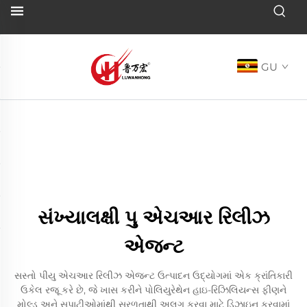
GU
સંખ્યાલક્ષી પુ એચઆર રિલીઝ
એજન્ટ
સસ્તો પીયુ એચઆર રિલીઝ એજન્ટ ઉત્પાદન ઉદ્યોગમાં એક ક્રાંતિકારી
ઉકેલ રજૂ કરે છે, જે ખાસ કરીને પોલિયુરેથેન હાઇ-રિઝિલિયન્સ ફીણને
મોલ્ડ અને સપાટીઓમાંથી સરળતાથી અલગ કરવા માટે ડિઝાઇન કરવામાં