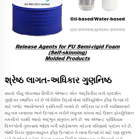
શ્રેષ્ઠ લાગત-અધિકાર ગુણનિષ્ઠ
સસ્તો પીયુ એચઆર રિલીઝ એજન્ટ એક અદ્વિતીય ખર્ચ-પ્રદર્શન
ગુણોત્તર સ્થાપિત કરે છે જે વિવિધ ઉદ્યોગોમાં પોલિયુરેથેન ફીણ ઉત્પાદકો
માટે બજેટ આયોજનને ક્રાંતિકારી બનાવે છે. સક્રિય ઘટકની કાર્યક્ષમતાને
મહત્તમ બનાવવા અને ઉત્પાદન ખર્ચને લઘુતમ રાખવા માટે ઉન્નત ફોર્મ્યુલેશન
તકનીકો પરથી આવો અદ્ભુત સંતુલન મળે છે. આ એજન્ટ પ્રીમિયમ
વિકલ્પોની તુલનામાં ઓછા ખર્ચે પ્રોફેશનલ ગ્રેડના પરિણામો પ્રદાન કરે છે,
જેથી ઉચ્ચ-ગુણવત્તાયુક્ત ફીણ ઉત્પાદન તે નાના ઉત્પાદકો માટે પણ સુલભ