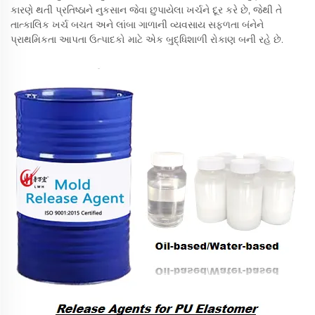
કારણે થતી પ્રતિષ્ઠાને નુકસાન જેવા છુપાયેલા ખર્ચને દૂર કરે છે, જેથી તે
તાત્કાલિક ખર્ચ બચત અને લાંબા ગાળાની વ્યવસાય સફળતા બંનેને
પ્રાથમિકતા આપતા ઉત્પાદકો માટે એક બુદ્ધિશાળી રોકાણ બની રહે છે.