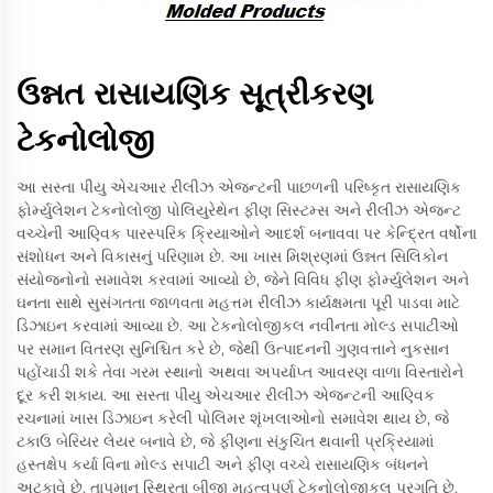
ઉન્નત રાસાયણિક સૂત્રીકરણ
ટેકનોલોજી
આ સસ્તા પીયુ એચઆર રીલીઝ એજન્ટની પાછળની પરિષ્કૃત રાસાયણિક
ફોર્મ્યુલેશન ટેકનોલોજી પોલિયુરેથેન ફીણ સિસ્ટમ્સ અને રીલીઝ એજન્ટ
વચ્ચેની આણ્વિક પારસ્પરિક ક્રિયાઓને આદર્શ બનાવવા પર કેન્દ્રિત વર્ષોના
સંશોધન અને વિકાસનું પરિણામ છે. આ ખાસ મિશ્રણમાં ઉન્નત સિલિકોન
સંયોજનોનો સમાવેશ કરવામાં આવ્યો છે, જેને વિવિધ ફીણ ફોર્મ્યુલેશન અને
ઘનતા સાથે સુસંગતતા જાળવતા મહત્તમ રીલીઝ કાર્યક્ષમતા પૂરી પાડવા માટે
ડિઝાઇન કરવામાં આવ્યા છે. આ ટેકનોલોજીકલ નવીનતા મોલ્ડ સપાટીઓ
પર સમાન વિતરણ સુનિશ્ચિત કરે છે, જેથી ઉત્પાદનની ગુણવત્તાને નુકસાન
પહોંચાડી શકે તેવા ગરમ સ્થાનો અથવા અપર્યાપ્ત આવરણ વાળા વિસ્તારોને
દૂર કરી શકાય. આ સસ્તા પીયુ એચઆર રીલીઝ એજન્ટની આણ્વિક
રચનામાં ખાસ ડિઝાઇન કરેલી પોલિમર શૃંખલાઓનો સમાવેશ થાય છે, જે
ટકાઉ બેરિયર લેયર બનાવે છે, જે ફીણના સંકુચિત થવાની પ્રક્રિયામાં
હસ્તક્ષેપ કર્યા વિના મોલ્ડ સપાટી અને ફીણ વચ્ચે રાસાયણિક બંધનને
અટકાવે છે. તાપમાન સ્થિરતા બીજી મહત્વપૂર્ણ ટેકનોલોજીકલ પ્રગતિ છે,