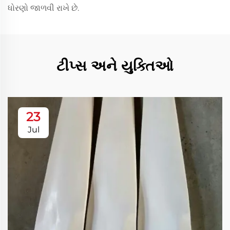
ધોરણો જાળવી રાખે છે.
ટીપ્સ અને યુક્તિઓ
23
Jul