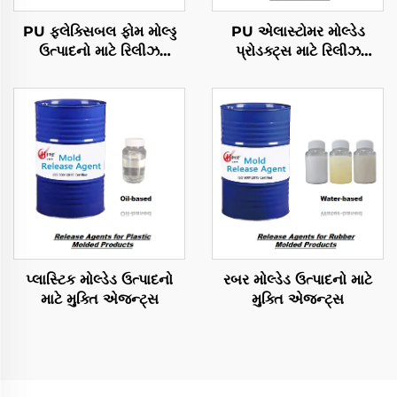
PU ફ્લેક્સિબલ ફોમ મોલ્ડ્ડ
PU એલાસ્ટોમર મોલ્ડેડ
ઉત્પાદનો માટે રિલીઝ
પ્રોડક્ટ્સ માટે રિલીઝ
એજન્ટ્સ
એજન્ટ્સ
પ્લાસ્ટિક મોલ્ડેડ ઉત્પાદનો
રબર મોલ્ડેડ ઉત્પાદનો માટે
માટે મુક્તિ એજન્ટ્સ
મુક્તિ એજન્ટ્સ