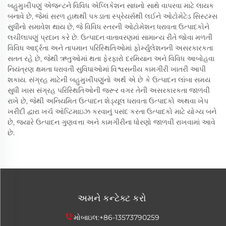
બહુમુખીપણું એજન્ટને વિવિધ એપ્લિકેશન સાધનો સાથે વાપરવા માટે લાયક
બનાવે છે, જેમાં સરળ હાથથી પકડાતા સ્પ્રેયર્સથી લઈને ઓટોમેટેડ સિસ્ટમ્સ
સુધીનો સમાવેશ થાય છે, જે વિવિધ સ્તરની ઓટોમેશન ધરાવતા ઉત્પાદકોને
લચીલાપણું પ્રદાન કરે છે. ઉત્પાદન વાતાવરણમાં સામાન્ય રીતે જોવા મળતી
વિવિધ આર્દ્રતા અને તાપમાન પરિસ્થિતિઓમાં ફોર્મ્યુલેશનની અસરકારકતા
સતત રહે છે, જેથી ઋતુઓમાં થતા ફેરફારો દરમિયાન અને વિવિધ આબોહવા
નિયંત્રણ ક્ષમતા ધરાવતી સુવિધાઓમાં વિશ્વસનીય કામગીરી ખાતરી આપી
શકાય. સંગ્રહ માટેની બહુમુખીપણુંનો અર્થ એ છે કે ઉત્પાદન લાંબા સમય
સુધી ખાસ સંગ્રહ પરિસ્થિતિઓની જરૂર વગર તેની અસરકારકતા જાળવી
રાખે છે, જેથી અનિયમિત ઉત્પાદન શેડ્યૂલ ધરાવતા ઉત્પાદકો અથવા ખેપ
ખરીદી દ્વારા ખર્ચ ઓપ્ટિમાઇઝ કરવાનું પસંદ કરતા ઉત્પાદકો માટે યોગ્ય બને
છે, જ્યારે ઉત્પાદન ગુણવત્તા અને કામગીરીના ધોરણો જાળવી રાખવામાં આવે
છે.
અમને કન્ટેક્ટ કરો
મોબાઇલ:
+86-13573790259