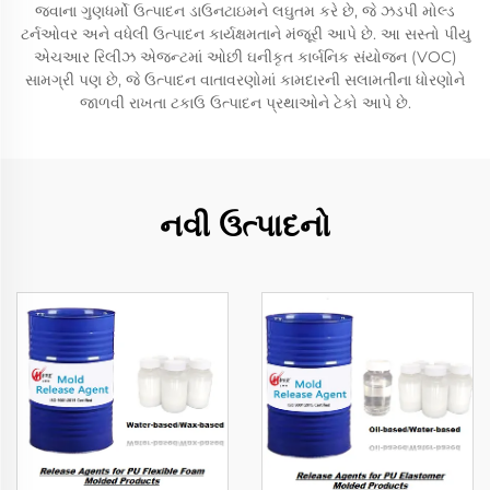
જવાના ગુણધર્મો ઉત્પાદન ડાઉનટાઇમને લઘુતમ કરે છે, જે ઝડપી મોલ્ડ
ટર્નઓવર અને વધેલી ઉત્પાદન કાર્યક્ષમતાને મંજૂરી આપે છે. આ સસ્તો પીયુ
એચઆર રિલીઝ એજન્ટમાં ઓછી ઘનીકૃત કાર્બનિક સંયોજન (VOC)
સામગ્રી પણ છે, જે ઉત્પાદન વાતાવરણોમાં કામદારની સલામતીના ધોરણોને
જાળવી રાખતા ટકાઉ ઉત્પાદન પ્રથાઓને ટેકો આપે છે.
નવી ઉત્પાદનો