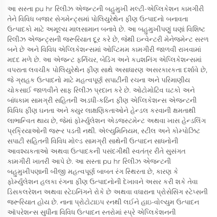
આ સસ્તા pu hr રિલીઝ એજન્ટની બહુમુખી મલ્ટી-એપ્લિકેશન કામગીરી
તેને વિવિધ બજાર સેગમેન્ટ્સમાં પોલિયુરેથેન ફીણ ઉત્પાદનો બનાવતા
ઉત્પાદકો માટે અમૂલ્ય માલસામાન બનાવે છે. આ બહુમુખીપણું ઘણાં વિશિષ્ટ
રિલીઝ એજન્ટ્સની જરૂરિયાત દૂર કરે છે, જેથી ઇન્વેન્ટરી મેનેજમેન્ટ સરળ
બને છે અને વિવિધ એપ્લિકેશન્સમાં ઓપ્ટિમમ કામગીરી જાળવી રાખવામાં
મદદ મળે છે. આ એજન્ટ ફર્નિચર, બેડિંગ અને કuશનિંગ એપ્લિકેશન્સમાં
વપરાતા લવચીક પોલિયુરેથેન ફીણ સાથે અસાધારણ અસરકારકતા દર્શાવે છે,
જે ગ્રાહક ઉત્પાદનો માટે મહત્વપૂર્ણ સપાટીની રચના અને પરિમાણીય
ચોકસાઈ જાળવીને સાફ રિલીઝ પ્રદાન કરે છે. ઓટોમોટિવ ઘટકો અને
બાંધકામ સામગ્રી સહિતની અડધી-કઠિન ફીણ એપ્લિકેશન્સ એજન્ટની
વિવિધ ફીણ ઘનતા અને ક્યુર લાક્ષણિકતાઓને હેન્ડલ કરવાની ક્ષમતાથી
લાભાન્વિત થાય છે, જેમાં ફોર્મ્યુલેશન એડજસ્ટમેન્ટ અથવા ખાસ હેન્ડલિંગ
પ્રક્રિયાઓની જરૂર પડતી નથી. એલ્યુમિનિયમ, સ્ટીલ અને કોમ્પોઝિટ
સપાટી સહિતની વિવિધ મોલ્ડ સામગ્રી સાથેની ઉત્પાદન સાધનોની
આવશ્યકતાઓ અથવા ઉત્પાદકની પસંદગીથી સ્વતંત્ર રીતે સુસંગત
કામગીરી ખાતરી આપે છે. આ સસ્તા pu hr રિલીઝ એજન્ટની
બહુમુખીપણાની બીજી મહત્વપૂર્ણ બાબત રંગ સ્થિરતા છે, કારણ કે
ફોર્મ્યુલેશન હલકા રંગના ફીણ ઉત્પાદનોની દેખાવને અસર કરી શકે તેવા
ડિસકલરેશન અથવા સ્ટેઇનિંગને રોકે છે અથવા વધારાના પ્રોસેસિંગ સ્ટેપ્સની
જરૂરિયાત હોય છે. નાના પ્રોટોટાઇપ રનથી લઈને હાઇ-વોલ્યુમ ઉત્પાદન
ઑપરેશન્સ સુધીના વિવિધ ઉત્પાદન સ્તરોમાં સ્પ્રે એપ્લિકેશનની