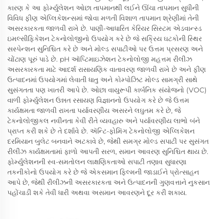
કારણ કે આ ફોર્મ્યુલેશન ઓછા તાપમાનથી લઈને ઊંચા તાપમાન સુધીની
વિવિધ ફીણ એપ્લિકેશન્સમાં જોવા મળતી વિશાળ તાપમાન શ્રેણીમાં તેની
અસરકારકતા જાળવી રાખે છે. પાણી-આધારિત કેરિયર સિસ્ટમ એડવાન્સ્ડ
ઇમલ્સીફિકેશન ટેકનોલોજીનો ઉપયોગ કરે છે જે સક્રિય ઘટકોની સ્થિર
સસ્પેન્શન સુનિશ્ચિત કરે છે અને મોલ્ડ સપાટીઓ પર ઉત્તમ પ્રસરણ અને
ચોંટાણ પૂરું પાડે છે. pH ઑપ્ટિમાઇઝેશન ટેકનોલોજી મહત્તમ રીલીઝ
અસરકારકતા માટે આદર્શ રાસાયણિક વાતાવરણ જાળવી રાખે છે અને ફીણ
ઉત્પાદનમાં ઉપયોગમાં લેવાતી ધાતુ અને કોમ્પોઝિટ મોલ્ડ સામગ્રી સાથે
સુસંગતતા પણ ખાતરી આપે છે. ઓછા વાયુરૂપી કાર્બનિક સંયોજનો (VOC)
વાળી ફોર્મ્યુલેશન ઉન્નત રસાયણ વિજ્ઞાનનો ઉપયોગ કરે છે જે ઉત્તમ
કાર્યક્ષમતા જાળવી રાખતા પર્યાવરણીય અસરને લઘુતમ કરે છે, જે
ટેકનોલોજીકલ નવીનતા કેવી રીતે વ્યવહારુ અને પર્યાવરણીય લાભો બંને
પ્રાપ્ત કરી શકે છે તે દર્શાવે છે. ઍન્ટિ-ફોમિંગ ટેકનોલોજી એપ્લિકેશન
દરમિયાન બુલેટ બનવાને અટકાવે છે, જેથી સમગ્ર મોલ્ડ સપાટી પર સુસંગત
રીલીઝ કાર્યક્ષમતામાં ફાળો આપતી સરળ, સમાન આવરણ સુનિશ્ચિત થાય છે.
ફોર્મ્યુલેશનની સ્વ-સમતોલન લાક્ષણિકતાઓ સપાટી તણાવ સુધારણા
તકનીકોનો ઉપયોગ કરે છે જે એકસમાન ફિલ્મની જાડાઈને પ્રોત્સાહન
આપે છે, જેથી રીલીઝની અસરકારકતા અને ઉત્પાદનની ગુણવત્તાને નુકસાન
પહોંચાડી શકે તેવી ધારી અથવા અસમાન આવરણને દૂર કરી શકાય.