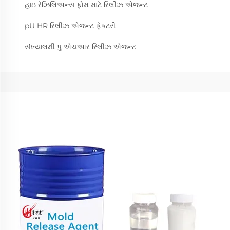
હાઇ રેઝિલિઅન્સ ફોમ માટે રિલીઝ એજન્ટ
pU HR રિલીઝ એજન્ટ ફેક્ટરી
સંખ્યાલક્ષી પુ એચઆર રિલીઝ એજન્ટ