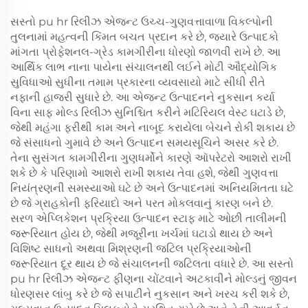
સસ્તો pu hr રિલીઝ એજન્ટ ઉચ્ચ-ગુણવત્તાવાળા વિકલ્પોની
તુલનામાં મહત્વની કિંમત બચત પ્રદાન કરે છે, જ્યારે ઉત્પાદકો
માંગતા પ્રોફેશનલ-ગ્રેડ કામગીરીના ધોરણો જાળવી રાખે છે. આ
આર્થિક લાભ નાના પાયેના સંચાલનથી લઈને મોટી ઔદ્યોગિક
સુવિધાઓ સુધીના તમામ પ્રકારના વ્યવસાયો માટે સીધી રીતે
નફાની હાજરી સુધારે છે. આ એજન્ટ ઉત્પાદનને નુકસાન કર્યા
વિના સાફ મોલ્ડ રિલીઝ સુનિશ્ચિત કરીને મટિરિયલ વેસ્ટ ઘટાડે છે,
જેથી મહંગા ફરીથી કામ અને નાબૂદ કરાયેલા બેચને રોકી શકાય છે
જે સંસાધનો ગુમાવે છે અને ઉત્પાદન સમયસૂચિને અસર કરે છે.
તેના સુસંગત કામગીરીના ગુણધર્મોને કારણે ઑપરેટરો આશરો રાખી
શકે છે કે પરિણામો આશરો રાખી શકાય તેવા હશે, જેથી ગુણવત્તા
નિયંત્રણની સમસ્યાઓ ઘટે છે અને ઉત્પાદનમાં અનિયમિતતા ઘટે
છે જે ગ્રાહકોની ફરિયાદો અને પરત મોકલવાનું કારણ બને છે.
સરળ એપ્લિકેશન પ્રક્રિયા ઉત્પાદન સ્ટાફ માટે ઓછી તાલીમની
જરૂરિયાત હોય છે, જેથી મજૂરીના ખર્ચમાં ઘટાડો થાય છે અને
વિશિષ્ટ સાધનો અથવા મિશ્રણની જટિલ પ્રક્રિયાઓની
જરૂરિયાત દૂર થાય છે જે સંચાલનની જટિલતા વધારે છે. આ સસ્તો
pu hr રિલીઝ એજન્ટ ફીણના ચોંટવાને અટકાવીને મોલ્ડનું જીવન
ધોરણસર લાંબુ કરે છે જે સપાટીને નુકસાન અને ખરચ કરી શકે છે,