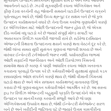
મૂલ્યવાન ઉત્પાદન મિલકતોને સુરક્ષિત રાખે છે અને તેની આવર્તન
આવર્તનને ઘટાડે છે. ઝડપી સૂકવણીની રચના એપ્લિકેશન અને
ફીણ રેડવા વચ્ચેની રાહ જોવાની સમયને ઘટાડીને ઉત્પાદન ચક્રને
પ્રોત્સાહન આપે છે, જેથી ઉચ્ચ થ્રૂપુટ દર સક્ષમ બને છે જે કુલ
ઉત્પાદન કાર્યક્ષમતાને વધારે છે. તેના ઉત્તમ કવરેજ ગુણધર્મોને કારણે
દર એપ્લિકેશન માટે ઓછી ઉત્પાદનની જરૂર હોય છે, જે એકમ
દીઠ ખર્ચમાં વધુ ઘટાડો કરે છે જ્યારે સંપૂર્ણ મોલ્ડ સપાટી પર
અસરકારક રિલીઝ કામગીરી જાળવી રાખે છે. સ્ટોરેજ દરમિયાન
એજન્ટની સ્થિરતા ઉત્પાદનના ક્ષયને કારણે થતા વેસ્ટને દૂર કરે છે,
જેથી લાંબા સમય સુધી સુસંગત ગુણવત્તા જાળવી શકાય છે અને
વારંવાર ઈન્વેન્ટરી ટર્નઓવની જરૂર નથી. પર્યાવરણીય લાભમાં
ઓછી સફાઈની જરૂરિયાત અને ઓછી ડિસ્પોઝલ કિંમતનો
સમાવેશ થાય છે કારણ કે પાણી આધારિત રચના ઓછા ખતરનાક
કચરાના પ્રવાહો ઉત્પન્ન કરે છે. કર્મચારીઓની સુરક્ષામાં સુધારો કડક
રસાયણોના ઓછા સંપર્કને કારણે થાય છે, જેથી વીમાની કિંમતમાં
ઘટાડો થાય છે અને એક સલામત કાર્યસ્થળનું વાતાવરણ ઊભું
કરાય છે જે ગુણવત્તાયુક્ત કર્મચારીઓને આકર્ષિત કરે છે. આ સસ્તા
pu hr રિલીઝ એજન્ટની બહુમુખી પ્રકૃતિ ઉત્પાદકોને એક જ
ઉત્પાદન પર માનકીકરણ કરવાની મંજૂરી આપે છે જે ઘણા
એપ્લિકેશનમાં ઉપયોગ થાય છે, જેથી ઈન્વેન્ટરી મેનેજમેન્ટ સરળ
બને છે અને ખરીદીની જટિલતા ઘટે છે જ્યારે ઉત્તમ કામગીરીના