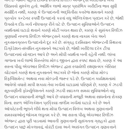
બને છે જેમને પહેલાં ટોચના સ્તરના રિલીઝ એજન્ટ્સ ખરીદવાનો ખર્ચ
ઊઠાવવો મુશ્કેલ હતો. આર્થિક લાભો માત્ર પ્રારંભિક ખરીદીના ભાવ સુધી
મર્યાદિત નથી, કારણ કે ઉત્પાદનની અદ્વિતીય કવરેજ ક્ષમતાને કારણે
પ્રત્યેક કન્ટેનર સ્પર્ધી ઉત્પાદનો કરતાં વધુ એપ્લિકેશન પ્રદાન કરે છે, જેથી
ઉપયોગ દીઠ ખર્ચ નોંધપાત્ર રીતે ઘટે છે. ઉત્પાદન સુવિધાઓને ઉત્પાદન
વ્યર્થતામાં ઘટાડો થવાને કારણે મોટી બચત થાય છે, કારણ કે સુસંગત રિલીઝ
ગુણધર્મો નબળા રિલીઝ એજન્ટ્સને કારણે થતા નાકામ બેચ અને
નુકસાનગ્રસ્ત ઉત્પાદનોને દૂર કરે છે. સંગ્રહ દરમિયાન એજન્ટની સ્થિરતા
ડિગ્રેડેશન-સંબંધિત નુકસાનને અટકાવે છે, જેથી ખરીદેલા દરેક ટીપા
ઉત્પાદનમાં યોગદાન આપે છે અને મોંઘી વ્યર્થતા બની રહેતી નથી. લાંબા
ગાળાના ખર્ચ લાભો વિસ્તરેલા મોલ્ડ જીવન દ્વારા સ્પષ્ટ થાય છે, કારણ કે આ
સસ્તા પીયુ એચઆર રિલીઝ એજન્ટ દ્વારા રચાયેલી રક્ષણાત્મક બેરિયર
ચોંટવાને કારણે થતા નુકસાનને અટકાવે છે જેના કારણે મોંઘા મોલ્ડ
રિફર્બિશમેન્ટ અથવા નવા મોલ્ડની જરૂર પડે છે. ઉત્પાદન કાર્યક્ષમતામાં
આવેલો વધારો માપી શકાય તેવા ખર્ચમાં ઘટાડામાં પરિણમે છે, કારણ કે ઝડપી
સૂકવણીની ફોર્મ્યુલેશનને કારણે ઝડપી સાઇકલ સમય સુવિધાઓને વધુ
ઉત્પાદન વધારવાની મંજૂરી આપે છે વધારાની મજૂરી અથવા સાધનોના રોકાણ
વિના. સરળ એપ્લિકેશન પ્રક્રિયા તાલીમ ખર્ચમાં ઘટાડો કરે છે અને
ઑપરેટરની ભૂલને લીધે થતા મોંઘા ઉત્પાદન વિલંબ અથવા ગુણવત્તાની
સમસ્યાઓનું જોખમ લઘુતમ કરે છે. આ સસ્તા પીયુ એચઆર રિલીઝ
એજન્ટ દ્વારા પૂરી પાડવામાં આવતી ગુણવત્તાની સુસંગતતા ગ્રાહકો દ્વારા
ઉત્પાદન પાછું મોકલાવવું, વોરંટી દાવા અને અસંગત ઉત્પાદન ગુણવત્તાને