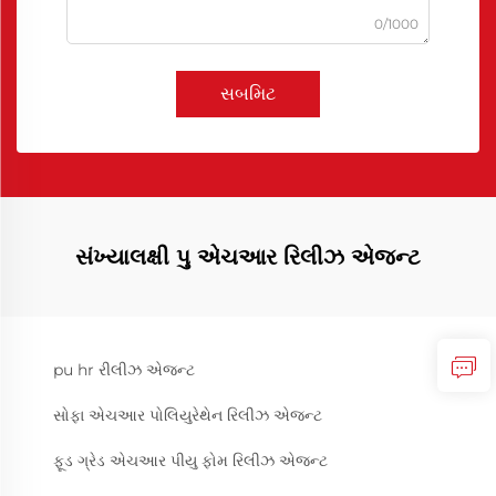
0/1000
સબમિટ
સંખ્યાલક્ષી પુ એચઆર રિલીઝ એજન્ટ
pu hr રીલીઝ એજન્ટ
સોફા એચઆર પોલિયુરેથેન રિલીઝ એજન્ટ
ફૂડ ગ્રેડ એચઆર પીયુ ફોમ રિલીઝ એજન્ટ