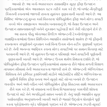
આવ્યો છે. આ ખર્ચ-અસરકારક રાસાયણિક સૂત્ર ફીણ ઉત્પાદન
પ્રક્રિયાઓમાં એક આવશ્યક ઘટક તરીકે કામ કરે છે, જે બજેટ-મૈત્રીપૂર્ણ
કિંમતની રચનાઓ જાળવી રાખતા સુસંગત ગુણવત્તાની ખાતરી આપે છે. આ
વિશિષ્ટ એજન્ટનું મુખ્ય કાર્ય વિસ્તરતા પોલિયુરેથેન ફીણ અને મોલ્ડ સપાટી
વચ્ચે એક રક્ષણાત્મક અવરોધ બનાવવાનું છે, જે તૈયાર ઉત્પાદન અને
ઉત્પાદન સાધનસામગ્રી બંનેને નુકસાન પહોંચાડી શકે તેવી ચોંટણને રોકે છે.
આ સસ્તા પીયુ એચઆર રિલીઝ એજન્ટની ટેકનોલોજીકલ
લાક્ષણિકતાઓમાં ઉન્નત સિલિકોન-આધારિત સંયોજનો શામેલ છે જે ફીણની
રચનાત્મક સંપૂર્ણતાને નુકસાન કર્યા વિના ઉત્તમ નોન-સ્ટીક ગુણધર્મો પ્રદાન
કરે છે. તેની અનન્ય આણ્વિક રચના મોલ્ડ સપાટીઓ પર સમાન વિતરણ માટે
પરવાનગી આપે છે, જે સુસંગત ઉત્પાદન પરિમાણો અને સપાટીની પૂર્ણતાની
ગુણવત્તાની ખાતરી આપે છે. એજન્ટ ઉત્તમ થર્મલ સ્થિરતા દર્શાવે છે, જે
પોલિયુરેથેન ફીણ ઉત્પાદન પ્રક્રિયાઓમાં સામાન્ય રીતે જોવા મળતી વિશાળ
તાપમાન સીમામાં તેની અસરકારકતા જાળવી રાખે છે. એજન્ટની એપ્લિકેશન
વિવિધતા તેને ફર્નિચર કુશનિંગથી માંડીને ઓટોમોટિવ સીટિંગ એપ્લિકેશન્સ
સુધીની વિવિધ ફીણ ઘનતા અને સૂત્રો માટે યોગ્ય બનાવે છે. ઉત્પાદન
લવચીક અને અર્ધ-કઠિન બંને પોલિયુરેથેન ફીણ સિસ્ટમ્સ સાથે અસરકારક
રીતે કામ કરે છે, જે વધારાના ખર્ચ વિના વિશ્વાસપાત્ર કામગીરી શોધતા
ઉત્પાદકો માટે તેને અપરિહાર્ય સાધન બનાવે છે. તેનું પાણી-આધારિત સૂત્ર
પર્યાવરણીય અનુપાલનની ખાતરી આપે છે જ્યારે ઉદ્યોગ ધોરણોને પૂર્ણ
કરતા પ્રોફેશનલ-ગ્રેડ પરિણામો પ્રદાન કરે છે. એજન્ટના ઝડપી-સૂકાઈ