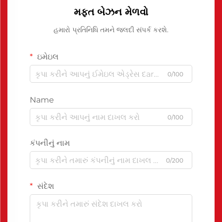
મફત બેઝન મેળવો
હમારો પ્રતિનિધિ તમને જલદી સંપર્ક કરશે.
ઇમેઇલ
0/100
Name
0/100
કંપનીનું નામ
0/200
સંદેશ