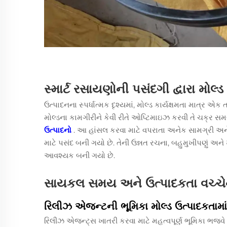
સ્માર્ટ રસાયણોની પસંદગી દ્વારા મોલ્ડ
ઉત્પાદનના સ્પર્ધાત્મક દૃશ્યમાં, મોલ્ડ કાર્યક્ષમતા માત્
મોલ્ડના કામગીરીને કેવી રીતે ઓપ્ટિમાઇઝ કરવી તે ચક્ર સ
ઉત્પાદનો
. આ હાંસલ કરવા માટે વપરાતા અનેક સામગ્રી અન
માટે પસંદ બની ગયો છે. તેની ઉન્નત રચના, બહુમુખીપણું અને ખર
આવશ્યક બની ગયો છે.
સાયકલ સમય અને ઉત્પાદકતા વચ્ચેન
રિલીઝ એજન્ટની ભૂમિકા મોલ્ડ ઉત્પાદકતામાં
રિલીઝ એજન્ટ્સ
ખાતરી કરવા માટે મહત્વપૂર્ણ ભૂમિકા ભજવ