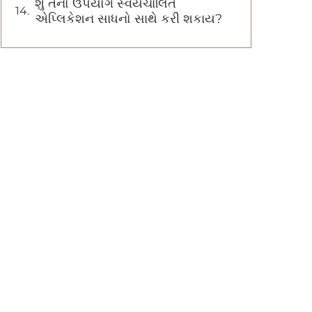
શું તેનો ઉપયોગ સ્વયંચાલિત
એપ્લિકેશન સાધનો સાથે કરી શકાય?