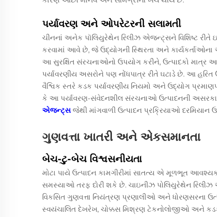
પર્યાવરણ અને ઓપરેટરની સલામતી
ચીનનાં અનેક પૉલિયુરેથેન રિલીઝ એજન્ટ્સને વિશિષ્ટ રીતે
કરવામાં આવે છે, જે ઉદ્યોગની સ્થિરતા અને કાર્યકર્તાઓના આ
આ સુરક્ષિત સંરચનાઓનો ઉપયોગ કરીને, ઉત્પાદકો માત્ર આર
પર્યાવરણીય અસરોને પણ નોંધપાત્ર રીતે ઘટાડે છે. આ હરિ
વૈશ્વિક સ્તરે કડક પર્યાવરણીય નિયમો અને ઉદ્યોગ પ્રમાણપ
કે આ પર્યાવરણ-સંવેદનશીલ સંરચનાઓ ઉત્પાદનની અસરકા
એજન્ટ્સ
જેથી માંગવાળી ઉત્પાદન પ્રક્રિયાઓ દરમિયાન ઉચ
ગુણવત્તા ખાતરી અને એકસમાનતા
બેચ-ટુ-બેચ વિશ્વસનીયતા
મોટા પાયે ઉત્પાદન કામગીરીમાં સાતત્ય એ મૂળભૂત આવશ્યકતા
સમસ્યાઓ તરફ દોરી શકે છે. ચાઇનીઝ પોલિયુરેથેન રિલીઝ
વિકસિત ગુણવત્તા નિયંત્રણ પ્રણાલીઓ અને ધોરણસરના ઉત્પાદ
સ્વયંચાલિત દેખરેખ, ચોક્કસ મિશ્રણ ટેકનોલોજીઓ અને કડ