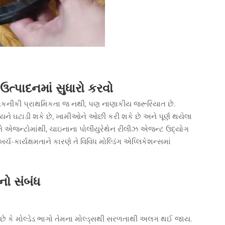
 ઉત્પાદનમાં સુધારો કરવો
ર એક તકનીકી પ્રાથમિકતા જ નથી, પણ નાણાકીય જરૂરિયાત છે.
મયને ઘટાડી શકે છે, ખામીઓને ઓછી કરી શકે છે અને પૂર્ણ થયેલા
ે એજન્ટોમાંથી,
ચાઇનાના પોલીયુરેથેન રીલીઝ એજન્ટ
ઉદ્યોગ
્ચ-કાર્યક્ષમતાને કારણે તે વિવિધ મોલ્ડિંગ એપ્લિકેશન્સમાં
ો સંબંધ
ે છે કે મોલ્ડેડ ભાગો તેમના મોલ્ડ્સથી સરળતાથી અલગ થઈ જાય.