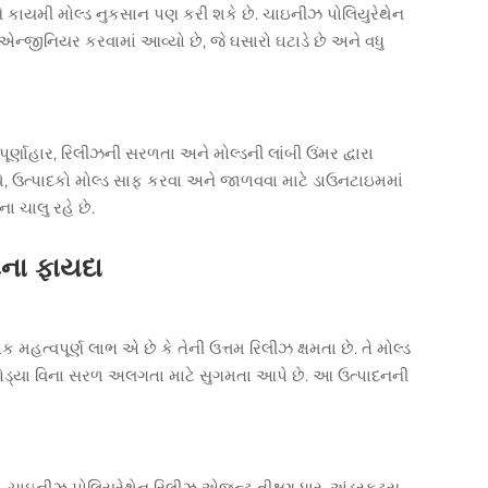
ે કાયમી મોલ્ડ નુકસાન પણ કરી શકે છે. ચાઇનીઝ પોલિયુરેથેન
ે એન્જીનિયર કરવામાં આવ્યો છે, જે ઘસારો ઘટાડે છે અને વધુ
ૂર્ણાહાર, રિલીઝની સરળતા અને મોલ્ડની લાંબી ઉંમર દ્વારા
ે, ઉત્પાદકો મોલ્ડ સાફ કરવા અને જાળવવા માટે ડાઉનટાઇમમાં
ના ચાલુ રહે છે.
ના ફાયદા
્વપૂર્ણ લાભ એ છે કે તેની ઉત્તમ રિલીઝ ક્ષમતા છે. તે મોલ્ડ
ોડ્યા વિના સરળ અલગતા માટે સુગમતા આપે છે. આ ઉત્પાદનની
ચાઇનીઝ પોલિયુરેથેન રિલીઝ એજન્ટ તીક્ષ્ણ ધાર, અંડરકટ્સ