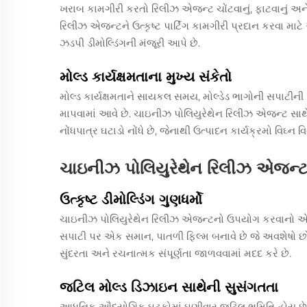
ખરાબ કામગીરી કરતો રિલીઝ એજન્ટ ચોંટવાનું, ફાટવાનું અન
રિલીઝ એજન્ટને ઉત્કૃષ્ટ પાર્ટિંગ કામગીરી પ્રદાન કરવા માટ
ઝડપી ડીમોલ્ડિંગની મંજૂરી આપે છે.
મોલ્ડ કાર્યક્ષમતાના મુખ્ય સંકેતો
મોલ્ડ કાર્યક્ષમતાને સાયકલ સમય, મોલ્ડેડ ભાગોની સપાટીની પ
માપવામાં આવે છે. ચાઇનીઝ પોલિયુરેથેન રિલીઝ એજન્ટ સાથ
નોંધપાત્ર ઘટાડો નોંધે છે, જેનાથી ઉત્પાદન કાર્યક્રમો વિઘ્ન વિ
ચાઇનીઝ પોલિયુરેથેન રિલીઝ એજન્ટ
ઉત્કૃષ્ટ ડીમોલ્ડિંગ ગુણધર્મો
ચાઇનીઝ પોલિયુરેથેન રિલીઝ એજન્ટનો ઉપયોગ કરવાનો એક મહત
સપાટી પર એક સમાન, પાતળી ફિલ્મ બનાવે છે જે અવશેષો છ
સુંદરતા અને રચનાત્મક સંપૂર્ણતા જાળવવામાં મદદ કરે છે.
જટિલ મોલ્ડ ડિઝાઇન સાથેની સુસંગતતા
આધુનિક ઔદ્યોગિક ઘટકોમાં ઘણીવાર જટિલ ભૂમિતિ હોય છે. 