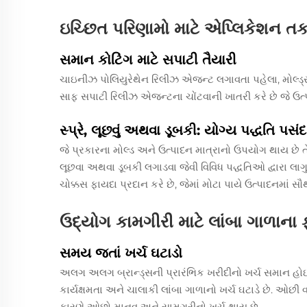
ઇચ્છિત પરિણામો માટે એપ્લિકેશન ત
સમાન કોટિંગ માટે સપાટી તૈયારી
ચાઇનીઝ પોલિયુરેથેન રિલીઝ એજન્ટ લગાવતા પહેલા, મોલ્ડ્
સાફ સપાટી રિલીઝ એજન્ટના ચોંટવાની ખાતરી કરે છે જે ઉત્પાદ
સ્પ્રે, લૂછવું અથવા ડૂબકી: યોગ્ય પદ્ધતિ પસં
જે પ્રકારના મોલ્ડ અને ઉત્પાદન માત્રાનો ઉપયોગ થાય છે ત
લૂછવા અથવા ડૂબકી લગાડવા જેવી વિવિધ પદ્ધતિઓ દ્વારા લા
ચોક્કસ ફાયદા પ્રદાન કરે છે, જેમાં મોટા પાયે ઉત્પાદનમાં સૌથ
ઉદ્યોગ કામગીરી માટે લાંબા ગાળાના 
સમય જતાં ખર્ચ ઘટાડો
અલગ અલગ બ્રાન્ડ્સની પ્રારંભિક ખરીદીનો ખર્ચ સમાન હોઈ
કાર્યક્ષમતા અને ચાલાકી લાંબા ગાળાનો ખર્ચ ઘટાડે છે. ઓ
કારણે ઓછો માનવ અને સામગ્રીનો ખર્ચ થાય છે.