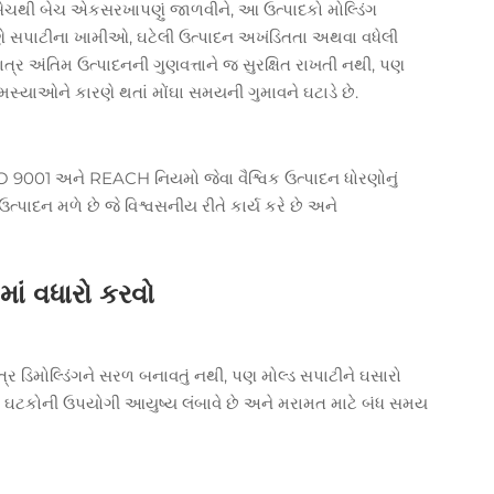
ેચથી બેચ એકસરખાપણું જાળવીને, આ ઉત્પાદકો મોલ્ડિંગ
રણે સપાટીના ખામીઓ, ઘટેલી ઉત્પાદન અખંડિતતા અથવા વધેલી
્ર અંતિમ ઉત્પાદનની ગુણવત્તાને જ સુરક્ષિત રાખતી નથી, પણ
 સમસ્યાઓને કારણે થતાં મોંઘા સમયની ગુમાવને ઘટાડે છે.
SO 9001 અને REACH નિયમો જેવા વૈશ્વિક ઉત્પાદન ધોરણોનું
પાદન મળે છે જે વિશ્વસનીય રીતે કાર્ય કરે છે અને
માં વધારો કરવો
્ર ડિમોલ્ડિંગને સરળ બનાવતું નથી, પણ મોલ્ડ સપાટીને ઘસારો
ડ ઘટકોની ઉપયોગી આયુષ્ય લંબાવે છે અને મરામત માટે બંધ સમય