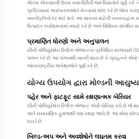
એકમ એકસરખી ઉચ્ચ કામગીરીની જરૂરિયાતોને પૂર્ણ કરે. બ
પ્રક્રિયામાં અસંગતતાઓને રોકવામાં મદદ કરે છે જેના કા
અસ્વીકૃતિનો દર થઈ શકે. આ સાતત્ય માટેની વચનબદ્ધતા માત
ઉત્પાદન કાર્યક્ષમતામાં વધારો કરે છે અને વિવિધતા-સંબંધિત
પ્રમાણિત ધોરણો અને અનુપાલન
ચીની પોલિયુરેથેન રિલીઝ એજન્ટના પ્રતિષ્ઠિત સપ્લાયર્સ I
પાલન કરે છે. આ પાલનથી ખાતરી થાય છે કે ગ્રાહકને એવો ઉત્
આંતરરાષ્ટ્રીય અપેક્ષાઓને પૂર્ણ કરે છે.
યોગ્ય ઉપયોગ દ્વારા મોલ્ડની આયુષ્ય
પહેર અને ફાટફૂટ સામે રક્ષણાત્મક બેરિયર
ચીની પોલિયુરેથેન રિલીઝ એજન્ટ એવી બેરિયર રચે છે જે માત
અને રાસાયણિક હુમલાથી પણ રક્ષણ આપે છે. આ મોંઘા મોલ્
ઘટાડે છે.
બિલ્ડ-અપ અને અવશેષોને લઘુતમ કરવા