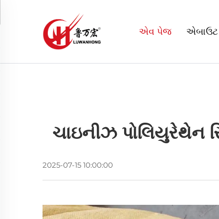
એવ પેજ
એબાઉટ
ચાઇનીઝ પોલિયુરેથેન રિ
2025-07-15 10:00:00