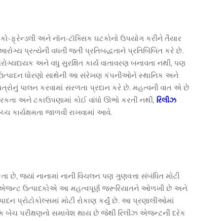
 ઇકો-ફ્રેન્ડલી અને નૉન-ટૉક્સિક ઘટકોનો ઉપયોગ કરીને તૈયાર
રોગ્ય પ્રત્યેની વધતી જતી પ્રતિબદ્ધતાને પ્રતિબિંબિત કરે છે.
ોગ્યદાયક અને વધુ સુરક્ષિત કાર્ય વાતાવરણ બનાવતા નથી, પણ
ત ઉત્પાદન ધોરણો સાથેની આ સંરેખણ કંપનીઓને સ્થાનિક અને
ત્રોનું પાલન કરવામાં સરળતા પ્રદાન કરે છે. મહત્વની વાત એ છે
રકતા અને ટકાઉપણામાં કોઈ વાંધો ઊભો કરતી નથી,
રિલીઝ
્ચ કાર્યક્ષમતા જાળવી રાખવામાં આવે.
 છે, જ્યાં નાનામાં નાની વિચલન પણ ગુણવત્તા સંબંધિત મોટી
 એજન્ટ ઉત્પાદકોએ આ મહત્વપૂર્ણ જરૂરિયાતને ઓળખી છે અને
ન પ્રોટોકોલ્સમાં મોટી રોકાણ કર્યું છે. આ પ્રણાલીઓમાં
ક બેચ પરીક્ષણનો સમાવેશ થાય છે જેથી રિલીઝ એજન્ટની દરેક