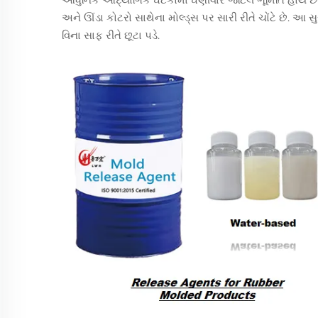
અને ઊંડા કોટરો સાથેના મોલ્ડ્સ પર સારી રીતે ચોંટે છે. આ સ
વિના સાફ રીતે છૂટા પડે.