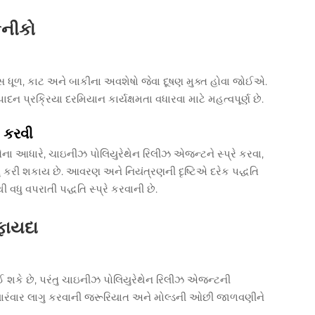
કનીકો
સ ધૂળ, કાટ અને બાકીના અવશેષો જેવા દૂષણ મુક્ત હોવા જોઈએ.
ન પ્રક્રિયા દરમિયાન કાર્યક્ષમતા વધારવા માટે મહત્વપૂર્ણ છે.
દ કરવી
ેના આધારે, ચાઇનીઝ પોલિયુરેથેન રિલીઝ એજન્ટને સ્પ્રે કરવા,
ગુ કરી શકાય છે. આવરણ અને નિયંત્રણની દૃષ્ટિએ દરેક પદ્ધતિ
ી વધુ વપરાતી પદ્ધતિ સ્પ્રે કરવાની છે.
ફાયદા
 શકે છે, પરંતુ ચાઇનીઝ પોલિયુરેથેન રિલીઝ એજન્ટની
છી વારંવાર લાગુ કરવાની જરૂરિયાત અને મોલ્ડની ઓછી જાળવણીને