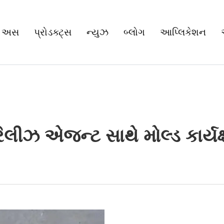
 અસ
પ્રોડક્ટ્સ
ન્યુઝ
બ્લોગ
આપ્લિકેશન
લીઝ એજન્ટ સાથે મોલ્ડ કાર્યક્ષ