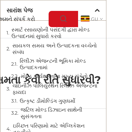
સારાંશ પેજ
અમને સંપર્ક કરો
GU
સ્માર્ટ રસાયણોની પસંદગી દ્વારા મોલ્ડ
ઉત્પાદનમાં સુધારો કરવો
સાયકલ સમય અને ઉત્પાદકતા વચ્ચેનો
સંબંધ
રિલીઝ એજન્ટની ભૂમિકા મોલ્ડ
ઉત્પાદકતામાં
મોલ્ડ કાર્યક્ષમતાના મુખ્ય સંકેતો
મતા કેવી રીતે સુધારવી?
ચાઇનીઝ પોલિયુરેથેન રિલીઝ એજન્ટના
ફાયદા
ઉત્કૃષ્ટ ડીમોલ્ડિંગ ગુણધર્મો
જટિલ મોલ્ડ ડિઝાઇન સાથેની
સુસંગતતા
ઇચ્છિત પરિણામો માટે એપ્લિકેશન