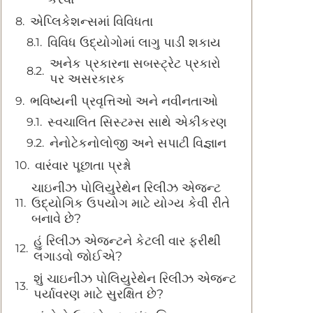
એપ્લિકેશન્સમાં વિવિધતા
વિવિધ ઉદ્યોગોમાં લાગુ પાડી શકાય
અનેક પ્રકારના સબસ્ટ્રેટ પ્રકારો
પર અસરકારક
ભવિષ્યની પ્રવૃત્તિઓ અને નવીનતાઓ
સ્વચાલિત સિસ્ટમ્સ સાથે એકીકરણ
નેનોટેકનોલોજી અને સપાટી વિજ્ઞાન
વારંવાર પૂછાતા પ્રશ્નો
ચાઇનીઝ પોલિયુરેથેન રિલીઝ એજન્ટ
ઉદ્યોગિક ઉપયોગ માટે યોગ્ય કેવી રીતે
બનાવે છે?
હું રિલીઝ એજન્ટને કેટલી વાર ફરીથી
લગાડવો જોઈએ?
શું ચાઇનીઝ પોલિયુરેથેન રિલીઝ એજન્ટ
પર્યાવરણ માટે સુરક્ષિત છે?