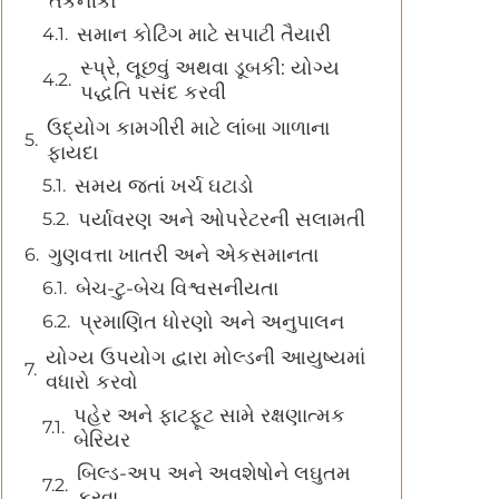
તકનીકો
સમાન કોટિંગ માટે સપાટી તૈયારી
સ્પ્રે, લૂછવું અથવા ડૂબકી: યોગ્ય
પદ્ધતિ પસંદ કરવી
ઉદ્યોગ કામગીરી માટે લાંબા ગાળાના
ફાયદા
સમય જતાં ખર્ચ ઘટાડો
પર્યાવરણ અને ઓપરેટરની સલામતી
ગુણવત્તા ખાતરી અને એકસમાનતા
બેચ-ટુ-બેચ વિશ્વસનીયતા
પ્રમાણિત ધોરણો અને અનુપાલન
યોગ્ય ઉપયોગ દ્વારા મોલ્ડની આયુષ્યમાં
વધારો કરવો
પહેર અને ફાટફૂટ સામે રક્ષણાત્મક
બેરિયર
બિલ્ડ-અપ અને અવશેષોને લઘુતમ
કરવા