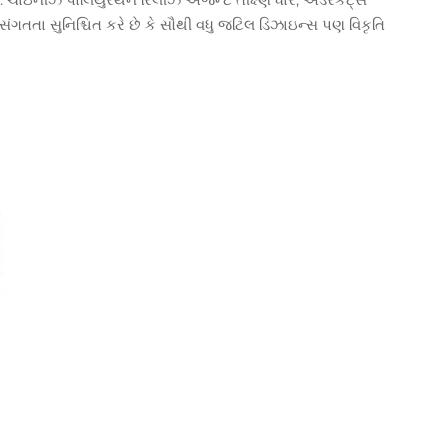
ુસંગતતા સુનિશ્ચિત કરે છે કે સૌથી વધુ જટિલ ડિઝાઇન્સ પણ વિકૃતિ