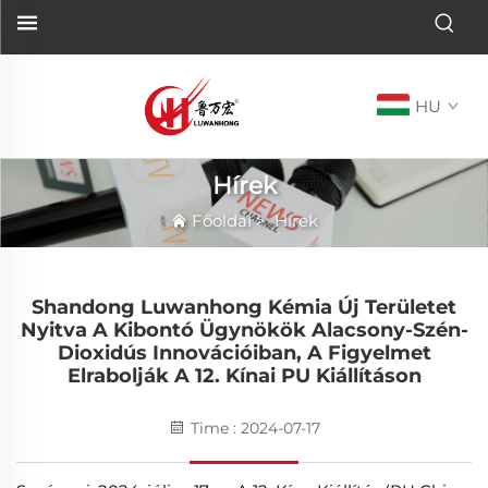
HU
Hírek
Főoldal
>
Hírek
Shandong Luwanhong Kémia Új Területet
Nyitva A Kibontó Ügynökök Alacsony-Szén-
Dioxidús Innovációiban, A Figyelmet
Elrabolják A 12. Kínai PU Kiállításon
Time : 2024-07-17