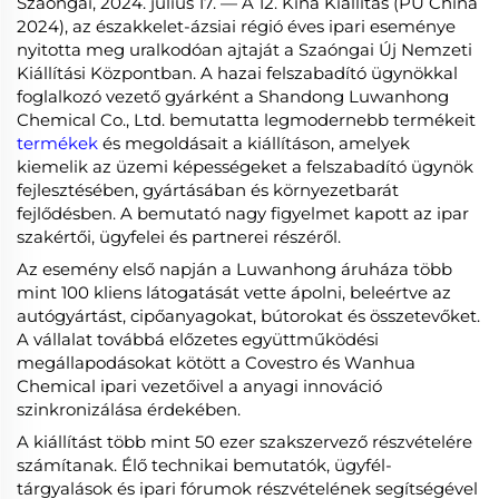
Szaóngai, 2024. július 17. — A 12. Kína Kiállítás (PU China
2024), az északkelet-ázsiai régió éves ipari eseménye
nyitotta meg uralkodóan ajtaját a Szaóngai Új Nemzeti
Kiállítási Központban. A hazai felszabadító ügynökkal
foglalkozó vezető gyárként a Shandong Luwanhong
Chemical Co., Ltd. bemutatta legmodernebb termékeit
termékek
és megoldásait a kiállításon, amelyek
kiemelik az üzemi képességeket a felszabadító ügynök
fejlesztésében, gyártásában és környezetbarát
fejlődésben. A bemutató nagy figyelmet kapott az ipar
szakértői, ügyfelei és partnerei részéről.
Az esemény első napján a Luwanhong áruháza több
mint 100 kliens látogatását vette ápolni, beleértve az
autógyártást, cipőanyagokat, bútorokat és összetevőket.
A vállalat továbbá előzetes együttműködési
megállapodásokat kötött a Covestro és Wanhua
Chemical ipari vezetőivel a anyagi innováció
szinkronizálása érdekében.
A kiállítást több mint 50 ezer szakszervező részvételére
számítanak. Élő technikai bemutatók, ügyfél-
tárgyalások és ipari fórumok részvételének segítségével