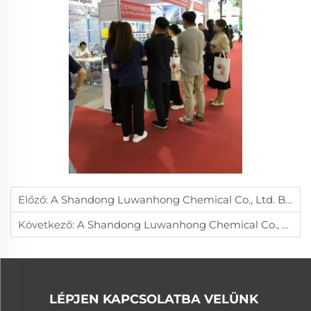
Előző:
A Shandong Luwanhong Chemical Co., Ltd. Bemutatta Az Innovációt A PPDI-Rendszerekben És A Költségek Hatékonyságát A 7. Kínai Elastomer Technológiai Éves Konferencián.
Következő:
A Shandong Luwanhong Chemical Co., Ltd. Bemutatja A Magas-Pontosságú Kibontó Technológiai Innovációját A 65. PU Szupernyomású Gyufa Technológiai Konferencián, Vezető Szerepet Játszva A Haladó Formázási Megoldások Terén
LÉPJEN KAPCSOLATBA VELÜNK