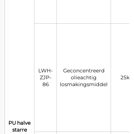
LWH-
Geconcentreerd
ZJP-
olieachtig
25kg
86
losmakingsmiddel
PU halve
starre