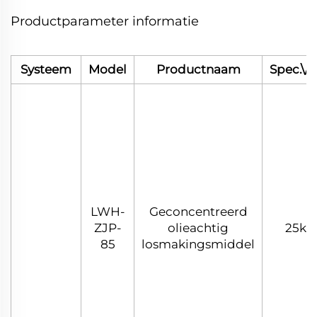
Productparameter informatie
Systeem
Model
Productnaam
Spec.\/
LWH-
Geconcentreerd
ZJP-
olieachtig
25kg
85
losmakingsmiddel