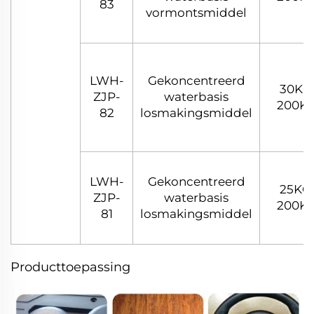
83
vormontsmiddel
LWH-
Gekoncentreerd
30KG
ZJP-
waterbasis
200K
82
losmakingsmiddel
LWH-
Gekoncentreerd
25KG,
ZJP-
waterbasis
200K
81
losmakingsmiddel
Producttoepassing