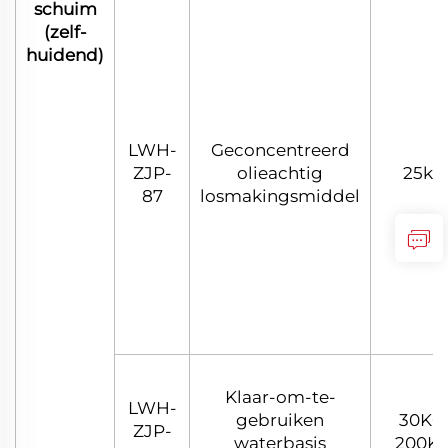
schuim
(zelf-
huidend)
LWH-
Geconcentreerd
ZJP-
olieachtig
25kg
87
losmakingsmiddel
Klaar-om-te-
LWH-
gebruiken
30KG
ZJP-
waterbasis
200K