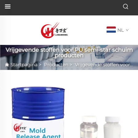
NL
Vrijgevende stoffen voor PU semi-star schuim
producten
Startpagina
>
Producten
>
Vrijgevende stoffen voor PU semi-star schuim producten