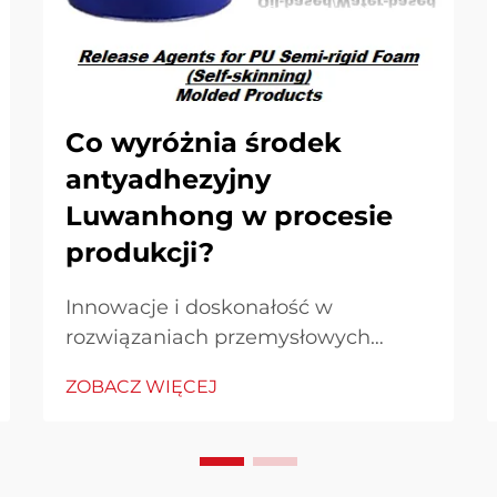
Co wyróżnia środek
antyadhezyjny
Luwanhong w procesie
produkcji?
Innowacje i doskonałość w
rozwiązaniach przemysłowych
dotyczących środków
ZOBACZ WIĘCEJ
antyadhezyjnych. W dynamicznie
rozwijającym się świecie przemysłu
zastosowanie środków
antyadhezyjnych odgrywa kluczową