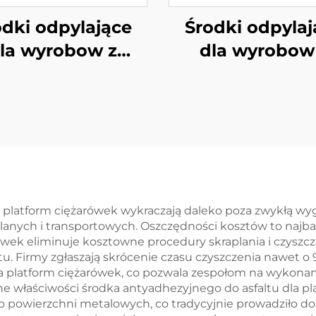
odki odpylające
Środki odpylaj
la wyrobow z
dla wyrobow
tywnego pianka
elastomeru 
PU
a platform ciężarówek wykraczają daleko poza zwykłą wy
lanych i transportowych. Oszczędności kosztów to najba
ówek eliminuje kosztowne procedury skraplania i czyszcze
u. Firmy zgłaszają skrócenie czasu czyszczenia nawet o
la platform ciężarówek, co pozwala zespołom na wykonani
 właściwości środka antyadhezyjnego do asfaltu dla pl
do powierzchni metalowych, co tradycyjnie prowadziło d