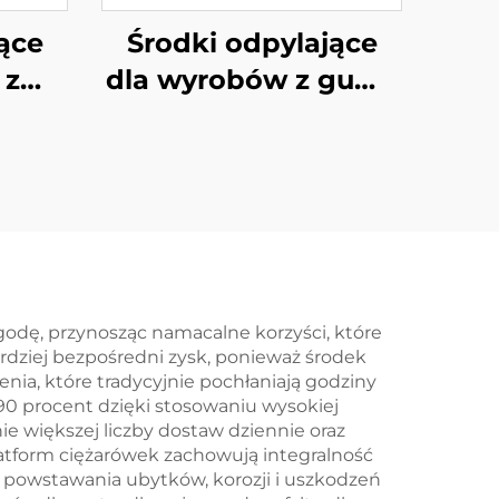
ące
Środki odpylające
 z
dla wyrobów z gumy
PU
wytwarzanych w
formach
godę, przynosząc namacalne korzyści, które
rdziej bezpośredni zysk, ponieważ środek
nia, które tradycyjnie pochłaniają godziny
 90 procent dzięki stosowaniu wysokiej
e większej liczby dostaw dziennie oraz
atform ciężarówek zachowują integralność
o powstawania ubytków, korozji i uszkodzeń