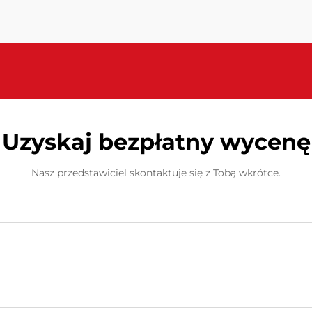
rolę dla efektywności produkcji i
jakości wyrobów. Środek
antyadhezyjny Luwanhong zdobył ...
Uzyskaj bezpłatny wycenę
Nasz przedstawiciel skontaktuje się z Tobą wkrótce.