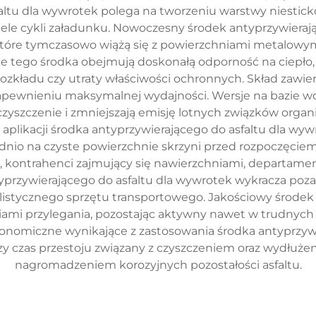
faltu dla wywrotek polega na tworzeniu warstwy niestic
iele cykli załadunku. Nowoczesny środek antyprzywierają
óre tymczasowo wiążą się z powierzchniami metalowymi
zne tego środka obejmują doskonałą odporność na ciepł
rozkładu czy utraty właściwości ochronnych. Skład zawie
pewnieniu maksymalnej wydajności. Wersje na bazie wod
 czyszczenie i zmniejszają emisję lotnych związków orga
 aplikacji środka antyprzywierającego do asfaltu dla 
nio na czyste powierzchnie skrzyni przed rozpoczęciem
, kontrahenci zajmujący się nawierzchniami, departame
yprzywierającego do asfaltu dla wywrotek wykracza poza
alistycznego sprzętu transportowego. Jakościowy środek 
ciami przylegania, pozostając aktywny nawet w trudnych
ekonomiczne wynikające z zastosowania środka antyprzyw
zy czas przestoju związany z czyszczeniem oraz wydłuże
nagromadzeniem korozyjnych pozostałości asfaltu.