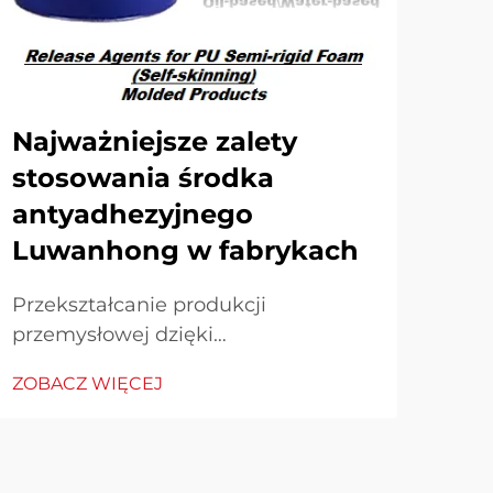
Najważniejsze zalety
W 
stosowania środka
an
antyadhezyjnego
po
Luwanhong w fabrykach
fo
Przekształcanie produkcji
Mak
przemysłowej dzięki
prz
zaawansowanym środkom
zaa
ZOBACZ WIĘCEJ
ZOB
antyadhezyjnym Branża
ant
przemysłowa stale poszukuje
pro
innowacyjnych rozwiązań
inn
zwiększających efektywność
zwi