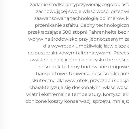
zadanie środka antyprzywierającego do as
zachowującej swoje właściwości przez w
zaawansowaną technologię polimerów, kt
przenikanie asfaltu. Cechy technologic
przekraczające 300 stopni Fahrenheita bez 
wpływ na środowisko przy jednoczesnym za
dla wywrotek umożliwiają łatwiejsze
rozpuszczalnikowymi alternatywami. Proces
zwykle polegającego na natrysku bezpośred
ten środek to firmy budowlane drogowe
transportowe. Uniwersalność środka ant
skuteczna dla wywrotek, przyczep i specj
charakteryzuje się doskonałymi właściwoś
wiatr i ekstremalne temperatury. Korzyści 
obniżone koszty konserwacji sprzętu, mniejs