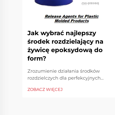
Jak wybrać najlepszy
środek rozdzielający na
żywicę epoksydową do
form?
Zrozumienie działania środków
rozdzielczych dla perfekcyjnych
wyników formowania
ZOBACZ WIĘCEJ
epoksydowego Praca z żywicą
epoksydową wymaga precyzji i
odpowiednich narzędzi, aby
osiągnąć profesjonalne rezultaty.