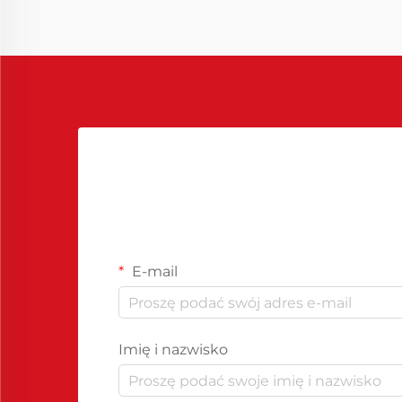
Jednym z kluczowych narzędzi jest
środek rozdzielczy do żywic
epoksydowych, który odgrywa
istotną rolę w zapewnieniu...
E-mail
Imię i nazwisko