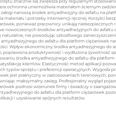
rzętu znacznie się zwiększa przy regularnym stosowani
era ochronna uniemożliwia materiałom ściernym zadzieran
y załogi nanoszą środek antyadhezyjny do asfaltu na pl
ia materiału i potrzeby interwencji ręcznej. Korzyści b
żarówek, ponieważ pracownicy unikają niebezpiecznych r
kowe nowoczesnych środków antyadhezyjnych do asfaltu 
ię naturalnie, nie powodując szkodliwego zanieczyszczen
antyadhezyjnego do asfaltu dla platform ciężarówek na
ości. Wpływ ekonomiczny środka antyadhezyjnego do asfa
i, poprawiona produktywność i wydłużona żywotność spr
sowaniu środka antyadhezyjnego do asfaltu dla platform
satysfakcję klientów. Elastyczność metod aplikacji pozw
ch typów sprzętu i preferencji operacyjnych. Wygoda p
arówek jest praktyczny w zastosowaniach terenowych, p
wniając maksymalny zasięg. Profesjonalny wygląd pojaz
żarówek podnosi wizerunek firmy i świadczy o zaangażow
tyadhezyjnego do asfaltu dla platform ciężarówek poz
kacji i uzyskiwanie spójnych rezultatów.