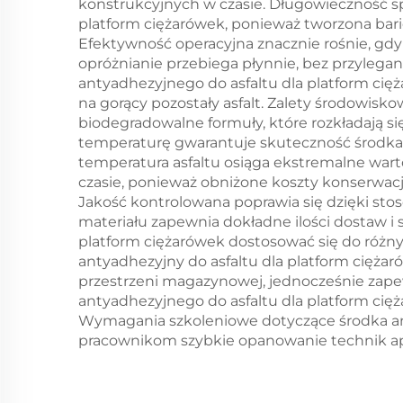
konstrukcyjnych w czasie. Długowieczność sp
platform ciężarówek, ponieważ tworzona bari
Efektywność operacyjna znacznie rośnie, gd
opróżnianie przebiega płynnie, bez przylegan
antyadhezyjnego do asfaltu dla platform cię
na gorący pozostały asfalt. Zalety środowis
biodegradowalne formuły, które rozkładają s
temperaturę gwarantuje skuteczność środka 
temperatura asfaltu osiąga ekstremalne wart
czasie, ponieważ obniżone koszty konserwacj
Jakość kontrolowana poprawia się dzięki sto
materiału zapewnia dokładne ilości dostaw i 
platform ciężarówek dostosować się do różny
antyadhezyjny do asfaltu dla platform cięż
przestrzeni magazynowej, jednocześnie zape
antyadhezyjnego do asfaltu dla platform cię
Wymagania szkoleniowe dotyczące środka an
pracownikom szybkie opanowanie technik apli