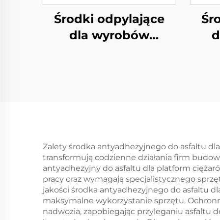
Środki odpylające
Śr
dla wyrobów
d
piankowych z PU o
sz
strukturze
elastycznej
Zalety środka antyadhezyjnego do asfaltu dl
transformują codzienne działania firm budow
antyadhezyjny do asfaltu dla platform ciężar
pracy oraz wymagają specjalistycznego sprzęt
jakości środka antyadhezyjnego do asfaltu d
maksymalne wykorzystanie sprzętu. Ochronne
nadwozia, zapobiegając przyleganiu asfaltu 