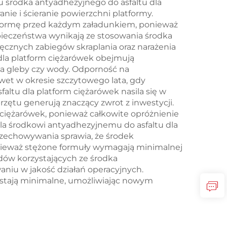
u środka antyadhezyjnego do asfaltu dla
ie i ścieranie powierzchni platformy.
atformę przed każdym załadunkiem, ponieważ
ezpieczeństwa wynikają ze stosowania środka
ęcznych zabiegów skraplania oraz narażenia
dla platform ciężarówek obejmują
ia gleby czy wody. Odporność na
wet w okresie szczytowego lata, gdy
ltu dla platform ciężarówek nasila się w
zętu generują znaczący zwrot z inwestycji.
 ciężarówek, ponieważ całkowite opróżnienie
ala środkowi antyadhezyjnemu do asfaltu dla
rzechowywania sprawia, że środek
onieważ stężone formuły wymagają minimalnej
dów korzystających ze środka
aniu w jakość działań operacyjnych.
ostają minimalne, umożliwiając nowym