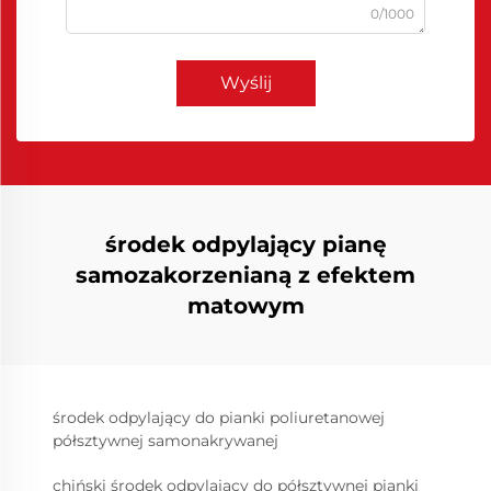
0/1000
Wyślij
środek odpylający pianę
samozakorzenianą z efektem
matowym
środek odpylający do pianki poliuretanowej
półsztywnej samonakrywanej
chiński środek odpylający do półsztywnej pianki