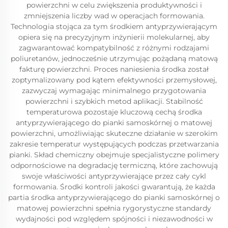
powierzchni w celu zwiększenia produktywności i
zmniejszenia liczby wad w operacjach formowania.
Technologia stojąca za tym środkiem antyprzywierającym
opiera się na precyzyjnym inżynierii molekularnej, aby
zagwarantować kompatybilność z różnymi rodzajami
poliuretanów, jednocześnie utrzymując pożądaną matową
fakturę powierzchni. Proces naniesienia środka został
zoptymalizowany pod kątem efektywności przemysłowej,
zazwyczaj wymagając minimalnego przygotowania
powierzchni i szybkich metod aplikacji. Stabilność
temperaturowa pozostaje kluczową cechą środka
antyprzywierającego do pianki samoskórnej o matowej
powierzchni, umożliwiając skuteczne działanie w szerokim
zakresie temperatur występujących podczas przetwarzania
pianki. Skład chemiczny obejmuje specjalistyczne polimery
odpornościowe na degradację termiczną, które zachowują
swoje właściwości antyprzywierające przez cały cykl
formowania. Środki kontroli jakości gwarantują, że każda
partia środka antyprzywierającego do pianki samoskórnej o
matowej powierzchni spełnia rygorystyczne standardy
wydajności pod względem spójności i niezawodności w