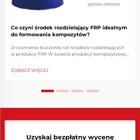
Co czyni środek rozdzielający FRP idealnym
do formowania kompozytów?
Zrozumienie kluczowej roli środków rozdzielających
w produkcji FRP W świecie produkcji kompozytowej
środki rozdzielające FRP odgrywają niezastąpioną
rolę w zapewnieniu skutecznych operacji
ZOBACZ WIĘCEJ
formujących. Te specjalistyczne składniki chemiczne
tworzą...
Uzyskaj bezpłatny wycenę