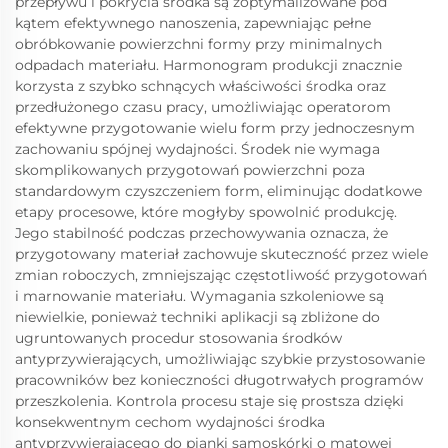
przepływu i pokrycia środka są zoptymalizowane pod
kątem efektywnego nanoszenia, zapewniając pełne
obróbkowanie powierzchni formy przy minimalnych
odpadach materiału. Harmonogram produkcji znacznie
korzysta z szybko schnących właściwości środka oraz
przedłużonego czasu pracy, umożliwiając operatorom
efektywne przygotowanie wielu form przy jednoczesnym
zachowaniu spójnej wydajności. Środek nie wymaga
skomplikowanych przygotowań powierzchni poza
standardowym czyszczeniem form, eliminując dodatkowe
etapy procesowe, które mogłyby spowolnić produkcję.
Jego stabilność podczas przechowywania oznacza, że
przygotowany materiał zachowuje skuteczność przez wiele
zmian roboczych, zmniejszając częstotliwość przygotowań
i marnowanie materiału. Wymagania szkoleniowe są
niewielkie, ponieważ techniki aplikacji są zbliżone do
ugruntowanych procedur stosowania środków
antyprzywierających, umożliwiając szybkie przystosowanie
pracowników bez konieczności długotrwałych programów
przeszkolenia. Kontrola procesu staje się prostsza dzięki
konsekwentnym cechom wydajności środka
antyprzywierającego do pianki samoskórki o matowej