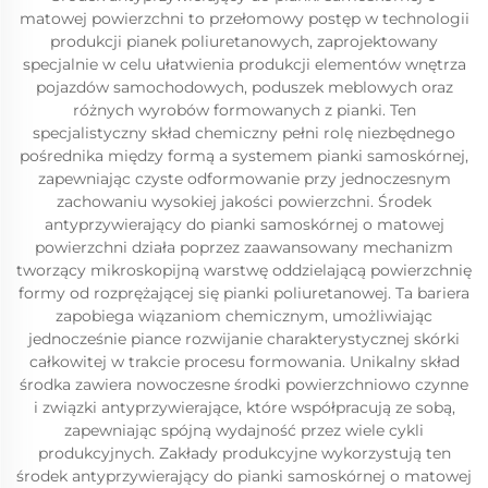
matowej powierzchni to przełomowy postęp w technologii
produkcji pianek poliuretanowych, zaprojektowany
specjalnie w celu ułatwienia produkcji elementów wnętrza
pojazdów samochodowych, poduszek meblowych oraz
różnych wyrobów formowanych z pianki. Ten
specjalistyczny skład chemiczny pełni rolę niezbędnego
pośrednika między formą a systemem pianki samoskórnej,
zapewniając czyste odformowanie przy jednoczesnym
zachowaniu wysokiej jakości powierzchni. Środek
antyprzywierający do pianki samoskórnej o matowej
powierzchni działa poprzez zaawansowany mechanizm
tworzący mikroskopijną warstwę oddzielającą powierzchnię
formy od rozprężającej się pianki poliuretanowej. Ta bariera
zapobiega wiązaniom chemicznym, umożliwiając
jednocześnie piance rozwijanie charakterystycznej skórki
całkowitej w trakcie procesu formowania. Unikalny skład
środka zawiera nowoczesne środki powierzchniowo czynne
i związki antyprzywierające, które współpracują ze sobą,
zapewniając spójną wydajność przez wiele cykli
produkcyjnych. Zakłady produkcyjne wykorzystują ten
środek antyprzywierający do pianki samoskórnej o matowej