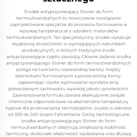
Środek antyprzywierający Stoner do form
termoutwardzalnych to nowoczesne rozwiązanie
zaprojektowane specjalnie do procesów formowania w
wysokiej temperaturze z udziałem materiałów
termoutwardzalnych. Ten specjalistyczny środek wykazuje
wyjątkową skuteczność w wymagających warunkach
produkcyjnych, w których tradycyjne środki
antyprzywierające często zawodzą. Główne zadanie środka
antyprzywierającego Stoner do form termoutwardzalnych
polega na tworzeniu niezawodnej bariery między
elementami formowanymi a powierzchnią formy,
zapewniając czyste wyjmowanie wyrobów przy
jednoczesnym zachowaniu wysokiej jakości powierzchni.
Zaawansowana formuła zawiera ekskluzywne związki
chemiczne odpornościowe na ekstremalne temperatury
typowe dla przetwarzania termoplastów, zwykle w zakresie
od 300 do 500 stopni Fahrenheita. Cechy technologiczne
środka antyprzywierającego Stoner do form
termoutwardzalnych obejmują zwiększoną stabilność
termiczną, doskonałe właściwości wydzielania oraz dłuższą