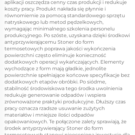
aplikacji oszczędza cenny czas produkcji i redukuje
koszty pracy. Produkt nakłada się płynnie i
równomiernie za pomocą standardowego sprzętu
natryskowego lub metod pędzelkowych,
wymagając minimalnego szkolenia personelu
produkcyjnego. Po szóste, uzyskana dzięki środkowi
antyprzywierającemu Stoner do form
termosetowych poprawa jakości wykończenia
powierzchni często eliminuje konieczność
dodatkowych operacji wykańczających. Elementy
wychodzące z form mają gładkie, jednolite
powierzchnie spełniające końcowe specyfikacje bez
dodatkowych etapów obróbki. Po siódme,
stabilność środowiskowa tego środka uwolnienia
redukuje generowanie odpadów i wspiera
zrównoważone praktyki produkcyjne. Dłuższy czas
pracy oznacza rzadsze usuwanie zużytych
materiałów i mniejsze ilości odpadów
opakowaniowych. Te połączone zalety sprawiają, że
środek antyprzywierający Stoner do form
termosetowych stanowi nieocenioną inwestycję dla