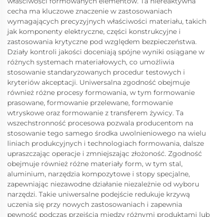
właściwości formowanych elementów. Ta niereaktywna
cecha ma kluczowe znaczenie w zastosowaniach
wymagających precyzyjnych właściwości materiału, takich
jak komponenty elektryczne, części konstrukcyjne i
zastosowania krytyczne pod względem bezpieczeństwa.
Działy kontroli jakości doceniają spójne wyniki osiągane w
różnych systemach materiałowych, co umożliwia
stosowanie standaryzowanych procedur testowych i
kryteriów akceptacji. Uniwersalna zgodność obejmuje
również różne procesy formowania, w tym formowanie
prasowane, formowanie przelewane, formowanie
wtryskowe oraz formowanie z transferem żywicy. Ta
wszechstronność procesowa pozwala producentom na
stosowanie tego samego środka uwolnieniowego na wielu
liniach produkcyjnych i technologiach formowania, dalsze
upraszczając operacje i zmniejszając złożoność. Zgodność
obejmuje również różne materiały form, w tym stal,
aluminium, narzędzia kompozytowe i stopy specjalne,
zapewniając niezawodne działanie niezależnie od wyboru
narzędzi. Takie uniwersalne podejście redukuje krzywą
uczenia się przy nowych zastosowaniach i zapewnia
pewność podczas przejścia między różnymi produktami lub