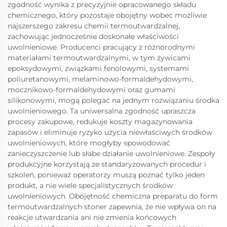
zgodność wynika z precyzyjnie opracowanego składu
chemicznego, który pozostaje obojętny wobec możliwie
najszerszego zakresu chemii termoutwardzalnej,
zachowując jednocześnie doskonałe właściwości
uwolnieniowe. Producenci pracujący z różnorodnymi
materiałami termoutwardzalnymi, w tym żywicami
epoksydowymi, związkami fenolowymi, systemami
poliuretanowymi, melaminowo-formaldehydowymi,
mocznikowo-formaldehydowymi oraz gumami
silikonowymi, mogą polegać na jednym rozwiązaniu środka
uwolnieniowego. Ta uniwersalna zgodność upraszcza
procesy zakupowe, redukuje koszty magazynowania
zapasów i eliminuje ryzyko użycia niewłaściwych środków
uwolnieniowych, które mogłyby spowodować
zanieczyszczenie lub słabe działanie uwolnieniowe. Zespoły
produkcyjne korzystają ze standaryzowanych procedur i
szkoleń, ponieważ operatorzy muszą poznać tylko jeden
produkt, a nie wiele specjalistycznych środków
uwolnieniowych. Obojętność chemiczna preparatu do form
termoutwardzalnych stoner zapewnia, że nie wpływa on na
reakcje utwardzania ani nie zmienia końcowych