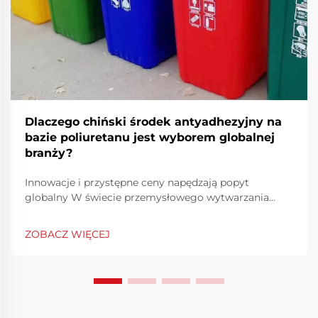
Dlaczego chiński środek antyadhezyjny na
bazie poliuretanu jest wyborem globalnej
branży?
Innowacje i przystępne ceny napędzają popyt
globalny W świecie przemysłowego wytwarzania
skuteczność i precyzja są kluczowymi elementami
zapewniającymi stałą jakość produkcji. Chiński środek
ZOBACZ WIĘCEJ
antyadhezyjny na bazie poliuretanu stał się
kluczowym rozwiązaniem...