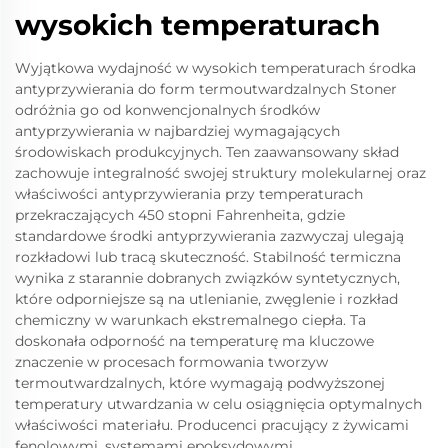
wysokich temperaturach
Wyjątkowa wydajność w wysokich temperaturach środka
antyprzywierania do form termoutwardzalnych Stoner
odróżnia go od konwencjonalnych środków
antyprzywierania w najbardziej wymagających
środowiskach produkcyjnych. Ten zaawansowany skład
zachowuje integralność swojej struktury molekularnej oraz
właściwości antyprzywierania przy temperaturach
przekraczających 450 stopni Fahrenheita, gdzie
standardowe środki antyprzywierania zazwyczaj ulegają
rozkładowi lub tracą skuteczność. Stabilność termiczna
wynika z starannie dobranych związków syntetycznych,
które odporniejsze są na utlenianie, zwęglenie i rozkład
chemiczny w warunkach ekstremalnego ciepła. Ta
doskonała odporność na temperaturę ma kluczowe
znaczenie w procesach formowania tworzyw
termoutwardzalnych, które wymagają podwyższonej
temperatury utwardzania w celu osiągnięcia optymalnych
właściwości materiału. Producenci pracujący z żywicami
fenolowymi, systemami epoksydowymi,