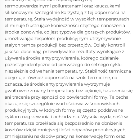
termoutwardzalnymi poliuretanami oraz kauczukami
silikonowymi szczególnie korzystają z tej odporności na
temperaturę. Stała wydajność w wysokich temperaturach
eliminuje frustrujące konieczności częstego nanoszenia
środka ponownie, co jest typowe dla gorszych produktów,
umożliwiając zespołom produkcyjnym utrzymywanie
stałych tempa produkcji bez przestojów. Działy kontroli
jakości doceniają przewidywalne rezultaty wynikające z
używania środka antyprzywierania, którego działanie
pozostaje identyczne od pierwszego do setnego cyklu,
niezależnie od wahania temperatury. Stabilność termiczna
obejmuje również odporność na szoki termiczne, co
oznacza, że środek antyprzywierania wytrzymuje
gwałtowne zmiany temperatury bez pęknięć, łuszczenia się
ani tracenia przylepności do powierzchni formy. Ta cecha
okazuje się szczególnie wartościowa w środowiskach
produkcyjnych, w których formy są często poddawane
cyklom nagrzewania i ochładzania. Wysoka wydajność w
temperaturze przekłada się bezpośrednio na obniżenie
kosztów dzięki mniejszej ilości odpadów produkcyjnych,
zmniejszeniu nakładów pracy na konserwację form oraz