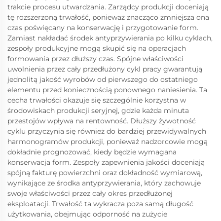
trakcie procesu utwardzania. Zarządcy produkcji doceniają
tę rozszerzoną trwałość, ponieważ znacząco zmniejsza ona
czas poświęcany na konserwację i przygotowanie form.
Zamiast nakładać środek antyprzywierania po kilku cyklach,
zespoły produkcyjne mogą skupić się na operacjach
formowania przez dłuższy czas. Spójne właściwości
uwolnienia przez cały przedłużony cykl pracy gwarantują
jednolitą jakość wyrobów od pierwszego do ostatniego
elementu przed koniecznością ponownego naniesienia. Ta
cecha trwałości okazuje się szczególnie korzystna w
środowiskach produkcji seryjnej, gdzie każda minuta
przestojów wpływa na rentowność. Dłuższy żywotność
cyklu przyczynia się również do bardziej przewidywalnych
harmonogramów produkcji, ponieważ nadzorcowie mogą
dokładnie prognozować, kiedy będzie wymagana
konserwacja form. Zespoły zapewnienia jakości doceniają
spójną fakturę powierzchni oraz dokładność wymiarową,
wynikające ze środka antyprzywierania, który zachowuje
swoje właściwości przez cały okres przedłużonej
eksploatacji. Trwałość ta wykracza poza samą długość
użytkowania, obejmując odporność na zużycie