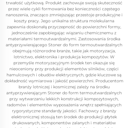
trwałość użytkową. Produkt zachowuje swoją skuteczność
przez wiele cykli formowania bez konieczności częstego
nanoszenia, znacząco zmniejszając przestoje produkcyjne i
koszty pracy. Jego unikalna struktura molekularna
zapewnia doskonałą przyczepność do powierzchni formy,
jednocześnie zapobiegając wiązaniu chemicznemu z
materiałami termoutwardzalnymi. Zastosowania środka
antyprzywierającego Stoner do form termoutwardzalnych
obejmują różnorodne branże, takie jak motoryzacja,
lotnictwo, elektronika i produkcja kompozytów. W
przemyśle motoryzacyjnym środek ten okazuje się
nieoceniony przy produkcji elementów silników, części
hamulcowych i obudów elektrycznych, gdzie kluczowe są
dokładność wymiarowa i jakość powierzchni. Producentom
branży lotniczej i kosmicznej zależy na środku
antyprzywierającym Stoner do form termoutwardzalnych
przy wytwarzaniu lekkich konstrukcji kompozytowych,
radomów i elementów wyposażenia wnętrz spełniających
rygorystyczne standardy jakości. Fachowcy z branży
elektronicznej stosują ten środek do produkcji płytek
drukowanych, komponentów zalanych i materiałów