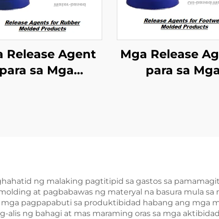
 Release Agent
Mga Release Ag
para sa Mga
para sa Mg
dukto sa Rubber
Produkto s
Mold
Paggawa ng Sa
hahatid ng malaking pagtitipid sa gastos sa pamamagit
olding at pagbabawas ng materyal na basura mula sa 
g mga pagpapabuti sa produktibidad habang ang mga
ag-alis ng bahagi at mas maraming oras sa mga aktibidad