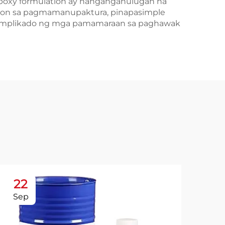
epoxy formulation ay nangangahulugan na
syon sa pagmamanupaktura, pinapasimple
kumplikado ng mga pamamaraan sa paghawak
22
2
Sep
Oc