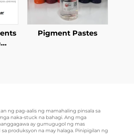
ents
Pigment Pastes
a
a
patos
an ng pag-aalis ng mamahaling pinsala sa
mga naka-stuck na bahagi. Ang mga
 manggagawa ay gumugugol ng mas
 sa produksyon na may halaga. Pinipigilan ng