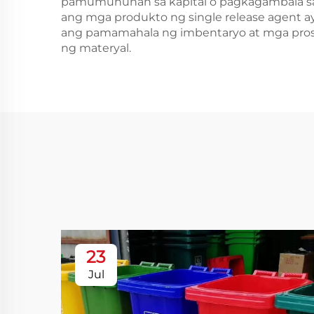
pamumuhunan sa kapital o pagkagambala sa 
ang mga produkto ng single release agent
ang pamamahala ng imbentaryo at mga pro
ng materyal.
23
Jul