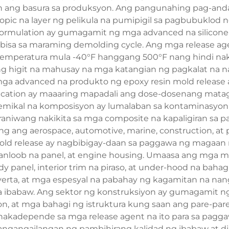
san ang basura sa produksyon. Ang pangunahing pag-and
opic na layer ng pelikula na pumipigil sa pagbubuklod 
ormulation ay gumagamit ng mga advanced na silicone
 bisa sa maraming demolding cycle. Ang mga release ag
ga temperatura mula -40°F hanggang 500°F nang hindi 
ng higit na mahusay na mga katangian ng pagkalat na 
 mga advanced na produkto ng epoxy resin mold releas
pplication ay maaaring mapadali ang dose-dosenang ma
mikal na komposisyon ay lumalaban sa kontaminasyon mu
aniwang nakikita sa mga composite na kapaligiran sa
ng ang aerospace, automotive, marine, construction, a
 mold release ay nagbibigay-daan sa paggawa ng magaan
anloob na panel, at engine housing. Umaasa ang mga 
y panel, interior trim na piraso, at under-hood na bahag
erta, at mga espesyal na pabahay ng kagamitan na n
 ibabaw. Ang sektor ng konstruksiyon ay gumagamit ng 
n, at mga bahagi ng istruktura kung saan ang pare-pare
kadepende sa mga release agent na ito para sa paggawa 
nangangailangan ng pambihirang kalidad ng ibabaw at 