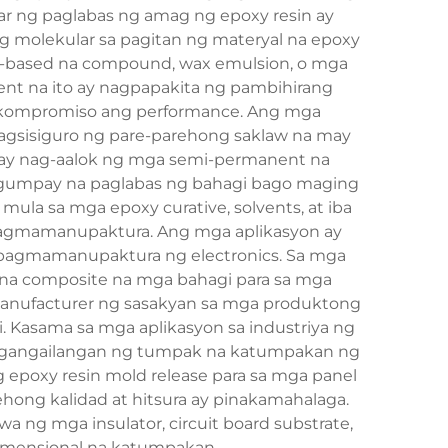
ar ng paglabas ng amag ng epoxy resin ay
ng molekular sa pagitan ng materyal na epoxy
-based na compound, wax emulsion, o mga
ent na ito ay nagpapakita ng pambihirang
nakompromiso ang performance. Ang mga
nagsisiguro ng pare-parehong saklaw na may
e ay nag-aalok ng mga semi-permanent na
tagumpay na paglabas ng bahagi bago maging
la sa mga epoxy curative, solvents, at iba
 pagmamanupaktura. Ang mga aplikasyon ay
t pagmamanupaktura ng electronics. Sa mga
 na composite na mga bahagi para sa mga
manufacturer ng sasakyan sa mga produktong
i. Kasama sa mga aplikasyon sa industriya ng
angangailangan ng tumpak na katumpakan ng
epoxy resin mold release para sa mga panel
hong kalidad at hitsura ay pinakamahalaga.
ng mga insulator, circuit board substrate,
dimensional na katumpakan.