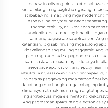
ibabaw, inaalis ang pinsala at binabawa
kinabibilangan ng paglikha ng isang microsc
at ibabaw ng amag. Ang mga modernong f
espesyal na polymer na nagpapanatili ng
thermal stability, na lumalaban sa m
teknolohikal na tampok ay kinabibilangan 
kaunting pagsisikap sa aplikasyon. Ang
katangian, ibig sabihin, ang mga solong a
kinakailangan ang muling paggamit. Ang ke
pang mga kemikal sa pagpoproseso na kar
sumasaklaw sa maraming industriya kabila
aerospace application, ang epoxy resin
istruktura ng sasakyang panghimpapawid, p
ito para sa paggawa ng mga carbon fiber bod
dagat ang mga bangka, mga bahagi ng kuby
dimensyon at makinis na mga pagtatapos sa
ng arkitektura, mga elemento ng dekorasyo
Ang pagmamanupaktura ng electronics ay na
at protective housing na 