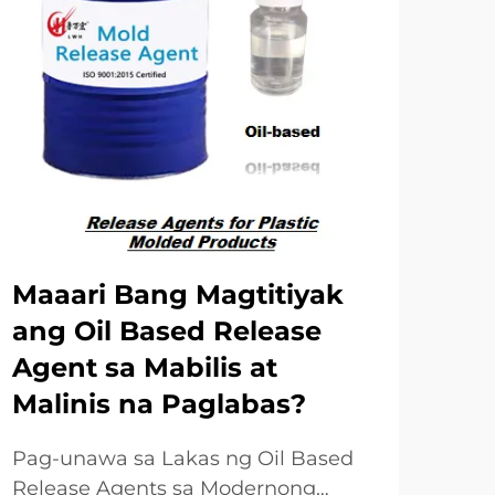
Maaari Bang Magtitiyak
Pa
ang Oil Based Release
Lu
Agent sa Mabilis at
Ag
Malinis na Paglabas?
at
Pag-unawa sa Lakas ng Oil Based
Pag
Release Agents sa Modernong
Man