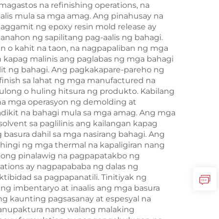
agastos na refinishing operations, na
alis mula sa mga amag. Ang pinahusay na
ggamit ng epoxy resin mold release ay
anahon ng sapilitang pag-aalis ng bahagi.
 o kahit na taon, na nagpapaliban ng mga
n kapag malinis ang paglabas ng mga bahagi
lit ng bahagi. Ang pagkakapare-pareho ng
finish sa lahat ng mga manufactured na
ong o huling hitsura ng produkto. Kabilang
 na mga operasyon ng demolding at
dikit na bahagi mula sa mga amag. Ang mga
olvent sa paglilinis ang kailangan kapag
basura dahil sa mga nasirang bahagi. Ang
hingi ng mga thermal na kapaligiran nang
buong pinalawig na pagpapatakbo ng
lations ay nagpapababa ng dalas ng
bidad sa pagpapanatili. Tinitiyak ng
g imbentaryo at inaalis ang mga basura
g kaunting pagsasanay at espesyal na
anupaktura nang walang malaking