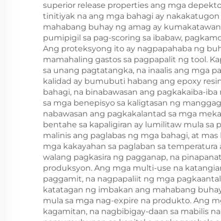
superior release properties ang mga depekt
tinitiyak na ang mga bahagi ay nakakatugon
mahabang buhay ng amag ay kumakatawan sa
pumipigil sa pag-scoring sa ibabaw, pagkamo
Ang proteksyong ito ay nagpapahaba ng buh
mamahaling gastos sa pagpapalit ng tool. 
sa unang pagtatangka, na inaalis ang mga 
kalidad ay bumubuti habang ang epoxy resin
bahagi, na binabawasan ang pagkakaiba-iba
sa mga benepisyo sa kaligtasan ng manggag
nabawasan ang pagkakalantad sa mga mekani
bentahe sa kapaligiran ay lumilitaw mula sa 
malinis ang paglabas ng mga bahagi, at mas
mga kakayahan sa paglaban sa temperatura a
walang pagkasira ng pagganap, na pinapana
produksyon. Ang mga multi-use na katangian
paggamit, na nagpapaliit ng mga pagkaantal
katatagan ng imbakan ang mahabang buhay n
mula sa mga nag-expire na produkto. Ang m
kagamitan, na nagbibigay-daan sa mabilis