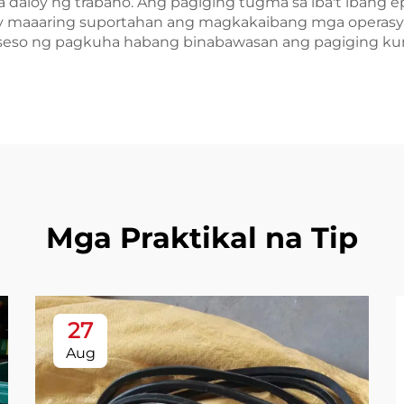
daloy ng trabaho. Ang pagiging tugma sa iba't ibang 
 ay maaaring suportahan ang magkakaibang mga opera
seso ng pagkuha habang binabawasan ang pagiging 
Mga Praktikal na Tip
27
Aug