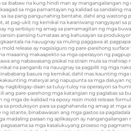
o sa ibabaw na kung hindi man ay mangangailangan ng m
 kaagad sa mga pamantayan ng kalidad sa sandaling ma
 isa pang pangunahing bentahe, dahil ang wastong pa
t, at pag-ukit ng kemikal na karaniwang nangyayari sa p
ay ng serbisyo ng amag sa pamamagitan ng mga buwan
Kapansin-pansing tumataas ang kahusayan sa produksyo
pagkaantala na nauugnay sa muling paggawa at pagpapa
 mold release ay nagsisiguro ng pare-parehong surface 
 na maaaring makaapekto sa mga operasyon ng pagpupul
awa ang nabawasang pisikal na strain mula sa mahirap
kal na panganib na nauugnay sa pagpilit ng mga naka
pinababang basura ng kemikal, dahil mas kaunting mga s
 kakaunting materyal ang napupunta sa mga daluyan ng 
y nagbibigay-daan sa tuluy-tuloy na operasyon sa humi
tili ang pare-parehong mga katangian ng paglabas sa 
 ng mga de-kalidad na epoxy resin mold release formu
a sa produksyon para sa paghahanda ng amag at mga akti
g istante, binabawasan ang mga gastos sa pagdadala n
ga madaling paraan ng aplikasyon ay nangangailangan n
 na pagsasama sa mga kasalukuyang proseso ng pagmam