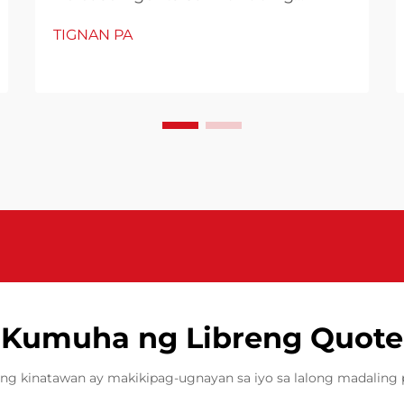
pagmamanupaktura ng composite,
TIGNAN PA
mahalaga ang pagkamit ng malinis
at epektibong paghihiwalay ng
mold upang makagawa ng mataas
na kalidad na FRP (Fiber Reinforced
Plastic) na mga bahagi. Ang FRP
release agents ay gumaganap ng
mahalagang papel sa proseso ng
ito...
Kumuha ng Libreng Quote
ng kinatawan ay makikipag-ugnayan sa iyo sa lalong madaling 