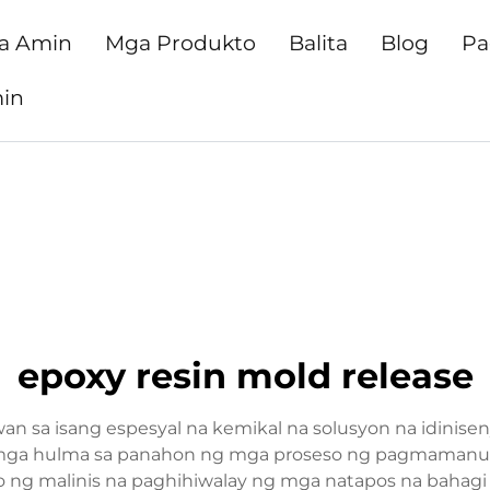
Sa Amin
Mga Produkto
Balita
Blog
Pa
in
epoxy resin mold release
an sa isang espesyal na kemikal na solusyon na idinise
g mga hulma sa panahon ng mga proseso ng pagmamanu
guro ng malinis na paghihiwalay ng mga natapos na bah