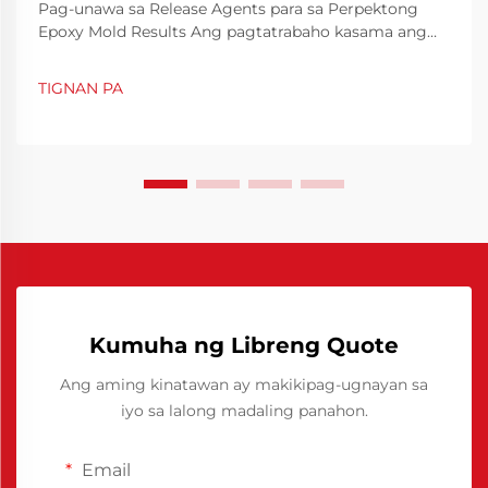
Pag-unawa sa Release Agents para sa Perpektong
Epoxy Mold Results Ang pagtatrabaho kasama ang
epoxy resin ay nangangailangan ng tumpak at ang
tamang mga kagamitan upang makamit ang
TIGNAN PA
propesyonal na resulta. Sa bilang ng mga
mahahalagang kagamitan, ang epoxy resin release
agent ay gumaganap ng mahalagang papel sa
pagtitiyak na...
Kumuha ng Libreng Quote
Ang aming kinatawan ay makikipag-ugnayan sa
iyo sa lalong madaling panahon.
Email