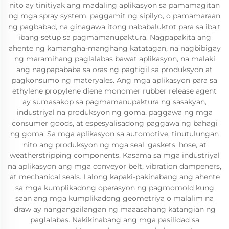
nito ay tinitiyak ang madaling aplikasyon sa pamamagitan
ng mga spray system, paggamit ng sipilyo, o pamamaraan
ng pagbabad, na ginagawa itong nababaluktot para sa iba't
ibang setup sa pagmamanupaktura. Nagpapakita ang
ahente ng kamangha-manghang katatagan, na nagbibigay
ng maramihang paglalabas bawat aplikasyon, na malaki
ang nagpapababa sa oras ng pagtigil sa produksyon at
pagkonsumo ng materyales. Ang mga aplikasyon para sa
ethylene propylene diene monomer rubber release agent
ay sumasakop sa pagmamanupaktura ng sasakyan,
industriyal na produksyon ng goma, paggawa ng mga
consumer goods, at espesyalisadong paggawa ng bahagi
ng goma. Sa mga aplikasyon sa automotive, tinutulungan
nito ang produksyon ng mga seal, gaskets, hose, at
weatherstripping components. Kasama sa mga industriyal
na aplikasyon ang mga conveyor belt, vibration dampeners,
at mechanical seals. Lalong kapaki-pakinabang ang ahente
sa mga kumplikadong operasyon ng pagmomold kung
saan ang mga kumplikadong geometriya o malalim na
draw ay nangangailangan ng maaasahang katangian ng
paglalabas. Nakikinabang ang mga pasilidad sa