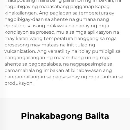
matapos ang mahabang panahon ng imbakan, na
nagbibigay ng maaasahang pagganap kapag
kinakailangan. Ang paglaban sa temperatura ay
nagbibigay-daan sa ahente na gumana nang
epektibo sa isang malawak na hanay ng mga
kondisyon sa proseso, mula sa mga aplikasyon na
may karaniwang temperatura hanggang sa mga
prosesong may mataas na init tulad ng
vulcanization. Ang versatility na ito ay pumipigil sa
pangangailangan ng maramihang uri ng mga
ahente sa pagpapalabas, na nagpapasimple sa
pamamahala ng imbakan at binabawasan ang
pangangailangan sa pagsasanay ng mga tauhan sa
produksyon.
Pinakabagong Balita