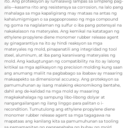
ito. Ang proteksyon ay lumalawig lampas sa simpleng pag-
alis—kasama rito ang resistensya sa corrosion, na lalo pang
mahalaga sa mga kapaligirang may mataas na antas ng
kahalumigmigan o sa pagpoproseso ng mga compound
ng goma na naglalaman ng sulfur o iba pang potensyal na
nakakalason na materyales. Ang kemikal na katatagan ng
ethylene propylene diene monomer rubber release agent
ay ginagarantiya na ito ay hindi reaksyon sa mga
materyales ng mold, pinapanatili ang integridad ng tool
steel, aluminum, at iba pang karaniwang materyales ng
mold. Ang kadugtungan ng compatibility na ito ay lalong
kritikal sa mga aplikasyon ng precision molding kung saan
ang anumang maliit na pagbabago sa ibabaw ay maaaring
makaapekto sa dimensional accuracy. Ang proteksyon sa
pamumuhunan ay isang malaking ekonomikong bentahe,
dahil ang de-kalidad na mga mold ay maaaring
magkakahalaga ng sampung libo-libong dolyar at
nangangailangan ng ilang linggo para palitan o i-
recondition. Tumutulong ang ethylene propylene diene
monomer rubber release agent sa mga tagagawa na
mapataas ang kanilang kita sa pamumuhunan sa tooling
sa pamamagitan ng pagpapahaba ng buhay ng mold