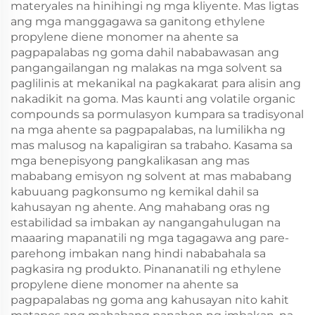
materyales na hinihingi ng mga kliyente. Mas ligtas
ang mga manggagawa sa ganitong ethylene
propylene diene monomer na ahente sa
pagpapalabas ng goma dahil nababawasan ang
pangangailangan ng malakas na mga solvent sa
paglilinis at mekanikal na pagkakarat para alisin ang
nakadikit na goma. Mas kaunti ang volatile organic
compounds sa pormulasyon kumpara sa tradisyonal
na mga ahente sa pagpapalabas, na lumilikha ng
mas malusog na kapaligiran sa trabaho. Kasama sa
mga benepisyong pangkalikasan ang mas
mababang emisyon ng solvent at mas mababang
kabuuang pagkonsumo ng kemikal dahil sa
kahusayan ng ahente. Ang mahabang oras ng
estabilidad sa imbakan ay nangangahulugan na
maaaring mapanatili ng mga tagagawa ang pare-
parehong imbakan nang hindi nababahala sa
pagkasira ng produkto. Pinananatili ng ethylene
propylene diene monomer na ahente sa
pagpapalabas ng goma ang kahusayan nito kahit