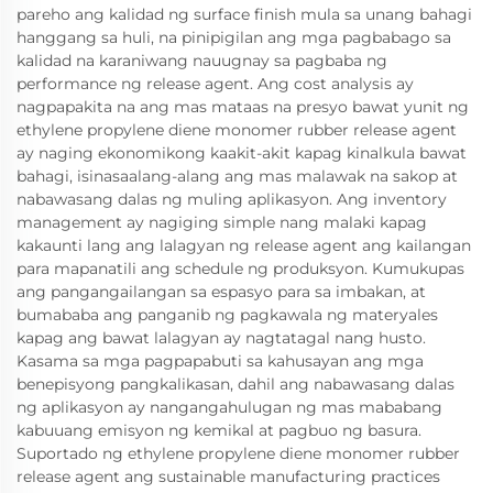
pareho ang kalidad ng surface finish mula sa unang bahagi
hanggang sa huli, na pinipigilan ang mga pagbabago sa
kalidad na karaniwang nauugnay sa pagbaba ng
performance ng release agent. Ang cost analysis ay
nagpapakita na ang mas mataas na presyo bawat yunit ng
ethylene propylene diene monomer rubber release agent
ay naging ekonomikong kaakit-akit kapag kinalkula bawat
bahagi, isinasaalang-alang ang mas malawak na sakop at
nabawasang dalas ng muling aplikasyon. Ang inventory
management ay nagiging simple nang malaki kapag
kakaunti lang ang lalagyan ng release agent ang kailangan
para mapanatili ang schedule ng produksyon. Kumukupas
ang pangangailangan sa espasyo para sa imbakan, at
bumababa ang panganib ng pagkawala ng materyales
kapag ang bawat lalagyan ay nagtatagal nang husto.
Kasama sa mga pagpapabuti sa kahusayan ang mga
benepisyong pangkalikasan, dahil ang nabawasang dalas
ng aplikasyon ay nangangahulugan ng mas mababang
kabuuang emisyon ng kemikal at pagbuo ng basura.
Suportado ng ethylene propylene diene monomer rubber
release agent ang sustainable manufacturing practices