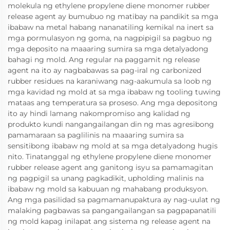
molekula ng ethylene propylene diene monomer rubber
release agent ay bumubuo ng matibay na pandikit sa mga
ibabaw na metal habang nananatiling kemikal na inert sa
mga pormulasyon ng goma, na nagpipigil sa pagbuo ng
mga deposito na maaaring sumira sa mga detalyadong
bahagi ng mold. Ang regular na paggamit ng release
agent na ito ay nagbabawas sa pag-iral ng carbonized
rubber residues na karaniwang nag-aakumula sa loob ng
mga kavidad ng mold at sa mga ibabaw ng tooling tuwing
mataas ang temperatura sa proseso. Ang mga depositong
ito ay hindi lamang nakompromiso ang kalidad ng
produkto kundi nangangailangan din ng mas agresibong
pamamaraan sa paglilinis na maaaring sumira sa
sensitibong ibabaw ng mold at sa mga detalyadong hugis
nito. Tinatanggal ng ethylene propylene diene monomer
rubber release agent ang ganitong isyu sa pamamagitan
ng pagpigil sa unang pagkadikit, upholding malinis na
ibabaw ng mold sa kabuuan ng mahabang produksyon.
Ang mga pasilidad sa pagmamanupaktura ay nag-uulat ng
malaking pagbawas sa pangangailangan sa pagpapanatili
ng mold kapag inilapat ang sistema ng release agent na