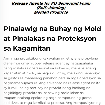
Pinalawig na Buhay ng Mold
at Pinalakas na Proteksyon
sa Kagamitan
Ang mga protektibong kakayahan ng ethylene propylene
diene monomer rubber release agent ay nagpapahaba
nang malaki sa operasyonal na buhay ng mahahalagang
kagamitan at mold, na nagdudulot ng malaking benepisyo
sa gastos sa mahabang panahon para sa mga operasyon sa
pagmamanupaktura. Ang advanced na release agent na ito
ay lumilikha ng matibay na protektibong hadlang na
nagbibigay-protekta sa ibabaw ng mold laban sa
mapaminsalang epekto ng mga compound ng goma,
additives, at mga kemikal sa proseso. Ang komposisyon ng