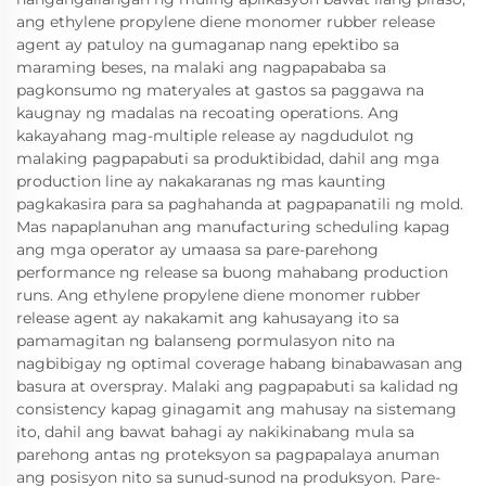
ang ethylene propylene diene monomer rubber release
agent ay patuloy na gumaganap nang epektibo sa
maraming beses, na malaki ang nagpapababa sa
pagkonsumo ng materyales at gastos sa paggawa na
kaugnay ng madalas na recoating operations. Ang
kakayahang mag-multiple release ay nagdudulot ng
malaking pagpapabuti sa produktibidad, dahil ang mga
production line ay nakakaranas ng mas kaunting
pagkakasira para sa paghahanda at pagpapanatili ng mold.
Mas napaplanuhan ang manufacturing scheduling kapag
ang mga operator ay umaasa sa pare-parehong
performance ng release sa buong mahabang production
runs. Ang ethylene propylene diene monomer rubber
release agent ay nakakamit ang kahusayang ito sa
pamamagitan ng balanseng pormulasyon nito na
nagbibigay ng optimal coverage habang binabawasan ang
basura at overspray. Malaki ang pagpapabuti sa kalidad ng
consistency kapag ginagamit ang mahusay na sistemang
ito, dahil ang bawat bahagi ay nakikinabang mula sa
parehong antas ng proteksyon sa pagpapalaya anuman
ang posisyon nito sa sunud-sunod na produksyon. Pare-