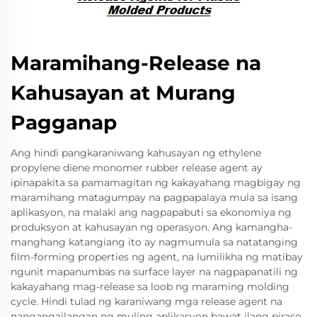
Maramihang-Release na
Kahusayan at Murang
Pagganap
Ang hindi pangkaraniwang kahusayan ng ethylene
propylene diene monomer rubber release agent ay
ipinapakita sa pamamagitan ng kakayahang magbigay ng
maramihang matagumpay na pagpapalaya mula sa isang
aplikasyon, na malaki ang nagpapabuti sa ekonomiya ng
produksyon at kahusayan ng operasyon. Ang kamangha-
manghang katangiang ito ay nagmumula sa natatanging
film-forming properties ng agent, na lumilikha ng matibay
ngunit mapanumbas na surface layer na nagpapanatili ng
kakayahang mag-release sa loob ng maraming molding
cycle. Hindi tulad ng karaniwang mga release agent na
nangangailangan ng muling aplikasyon bawat ilang piraso,