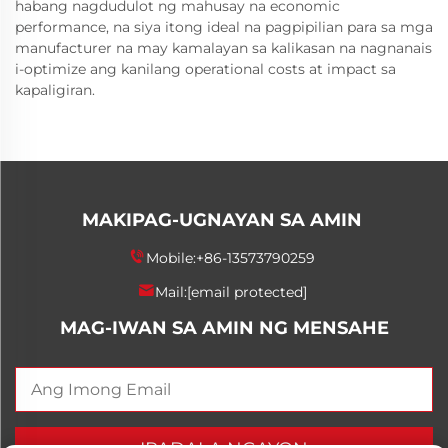
habang nagdudulot ng mahusay na economic
performance, na siya itong ideal na pagpipilian para sa mga
manufacturer na may kamalayan sa kalikasan na nagnanais
i-optimize ang kanilang operational costs at impact sa
kapaligiran.
MAKIPAG-UGNAYAN SA AMIN
Mobile:
+86-13573790259
Mail:
[email protected]
MAG-IWAN SA AMIN NG MENSAHE