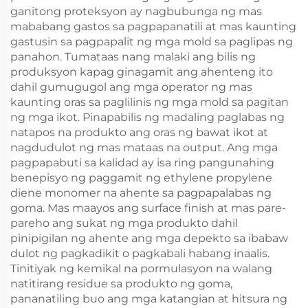
ganitong proteksyon ay nagbubunga ng mas
mababang gastos sa pagpapanatili at mas kaunting
gastusin sa pagpapalit ng mga mold sa paglipas ng
panahon. Tumataas nang malaki ang bilis ng
produksyon kapag ginagamit ang ahenteng ito
dahil gumugugol ang mga operator ng mas
kaunting oras sa paglilinis ng mga mold sa pagitan
ng mga ikot. Pinapabilis ng madaling paglabas ng
natapos na produkto ang oras ng bawat ikot at
nagdudulot ng mas mataas na output. Ang mga
pagpapabuti sa kalidad ay isa ring pangunahing
benepisyo ng paggamit ng ethylene propylene
diene monomer na ahente sa pagpapalabas ng
goma. Mas maayos ang surface finish at mas pare-
pareho ang sukat ng mga produkto dahil
pinipigilan ng ahente ang mga depekto sa ibabaw
dulot ng pagkadikit o pagkabali habang inaalis.
Tinitiyak ng kemikal na pormulasyon na walang
natitirang residue sa produkto ng goma,
pananatiling buo ang mga katangian at hitsura ng