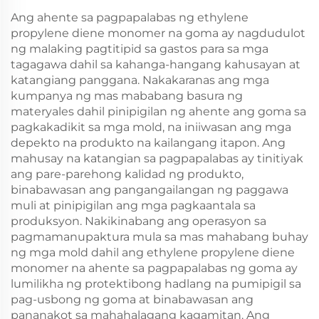
Ang ahente sa pagpapalabas ng ethylene
propylene diene monomer na goma ay nagdudulot
ng malaking pagtitipid sa gastos para sa mga
tagagawa dahil sa kahanga-hangang kahusayan at
katangiang panggana. Nakakaranas ang mga
kumpanya ng mas mababang basura ng
materyales dahil pinipigilan ng ahente ang goma sa
pagkakadikit sa mga mold, na iniiwasan ang mga
depekto na produkto na kailangang itapon. Ang
mahusay na katangian sa pagpapalabas ay tinitiyak
ang pare-parehong kalidad ng produkto,
binabawasan ang pangangailangan ng paggawa
muli at pinipigilan ang mga pagkaantala sa
produksyon. Nakikinabang ang operasyon sa
pagmamanupaktura mula sa mas mahabang buhay
ng mga mold dahil ang ethylene propylene diene
monomer na ahente sa pagpapalabas ng goma ay
lumilikha ng protektibong hadlang na pumipigil sa
pag-usbong ng goma at binabawasan ang
pananakot sa mahahalagang kagamitan. Ang