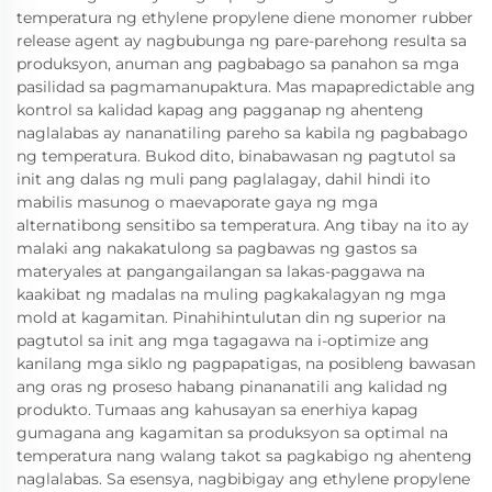
temperatura ng ethylene propylene diene monomer rubber
release agent ay nagbubunga ng pare-parehong resulta sa
produksyon, anuman ang pagbabago sa panahon sa mga
pasilidad sa pagmamanupaktura. Mas mapapredictable ang
kontrol sa kalidad kapag ang pagganap ng ahenteng
naglalabas ay nananatiling pareho sa kabila ng pagbabago
ng temperatura. Bukod dito, binabawasan ng pagtutol sa
init ang dalas ng muli pang paglalagay, dahil hindi ito
mabilis masunog o maevaporate gaya ng mga
alternatibong sensitibo sa temperatura. Ang tibay na ito ay
malaki ang nakakatulong sa pagbawas ng gastos sa
materyales at pangangailangan sa lakas-paggawa na
kaakibat ng madalas na muling pagkakalagyan ng mga
mold at kagamitan. Pinahihintulutan din ng superior na
pagtutol sa init ang mga tagagawa na i-optimize ang
kanilang mga siklo ng pagpapatigas, na posibleng bawasan
ang oras ng proseso habang pinananatili ang kalidad ng
produkto. Tumaas ang kahusayan sa enerhiya kapag
gumagana ang kagamitan sa produksyon sa optimal na
temperatura nang walang takot sa pagkabigo ng ahenteng
naglalabas. Sa esensya, nagbibigay ang ethylene propylene