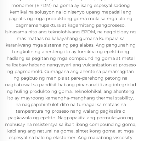
monomer (EPDM) na goma ay isang espesyalisadong
kemikal na solusyon na idinisenyo upang mapadali ang
pag-alis ng mga produktong goma mula sa mga ulo ng
pagmamanupaktura at kagamitang pangproseso.
Isinasama nito ang teknolohiyang EPDM, na nagbibigay ng
mas mataas na kakayahang gumana kumpara sa
karaniwang mga sistema ng paglalabas. Ang pangunahing
tungkulin ng ahenteng ito ay lumikha ng epektibong
hadlang sa pagitan ng mga compound ng goma at metal
na ibabaw habang nangyayari ang vulcanization at proseso
ng pagmomold. Gumagana ang ahente sa pamamagitan
ng pagbuo ng manipis at pare-parehong patong na
nagbabawal sa pandikit habang pinananatili ang integridad
ng huling produkto ng goma. Teknolohikal, ang ahenteng
ito ay mayroong kamangha-manghang thermal stability,
na nagpapahintulot dito na tumagal sa mataas na
temperatura ng proseso nang walang pagkasira o
pagkawala ng epekto. Nagpapakita ang pormulasyon ng
mahusay na resistensya sa iba't ibang compound ng goma,
kabilang ang natural na goma, sintetikong goma, at mga
espesyal na halo ng elastomer. Ang mababang viscosity