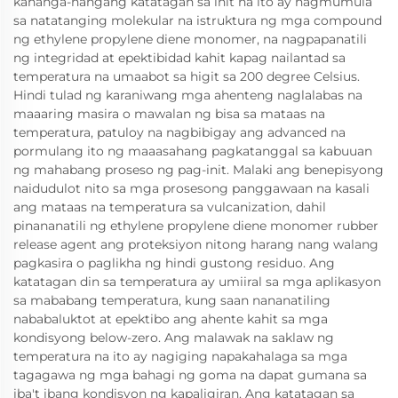
kahanga-hangang katatagan sa init na ito ay nagmumula
sa natatanging molekular na istruktura ng mga compound
ng ethylene propylene diene monomer, na nagpapanatili
ng integridad at epektibidad kahit kapag nailantad sa
temperatura na umaabot sa higit sa 200 degree Celsius.
Hindi tulad ng karaniwang mga ahenteng naglalabas na
maaaring masira o mawalan ng bisa sa mataas na
temperatura, patuloy na nagbibigay ang advanced na
pormulang ito ng maaasahang pagkatanggal sa kabuuan
ng mahabang proseso ng pag-init. Malaki ang benepisyong
naidudulot nito sa mga prosesong panggawaan na kasali
ang mataas na temperatura sa vulcanization, dahil
pinananatili ng ethylene propylene diene monomer rubber
release agent ang proteksiyon nitong harang nang walang
pagkasira o paglikha ng hindi gustong residuo. Ang
katatagan din sa temperatura ay umiiral sa mga aplikasyon
sa mababang temperatura, kung saan nananatiling
nababaluktot at epektibo ang ahente kahit sa mga
kondisyong below-zero. Ang malawak na saklaw ng
temperatura na ito ay nagiging napakahalaga sa mga
tagagawa ng mga bahagi ng goma na dapat gumana sa
iba't ibang kondisyon ng kapaligiran. Ang katatagan sa