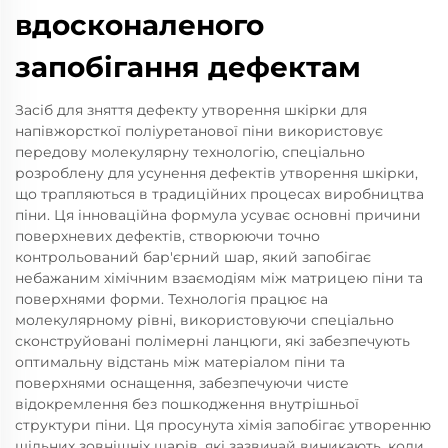
вдосконаленого
запобігання дефектам
Засіб для зняття дефекту утворення шкірки для
напівжорсткої поліуретанової піни використовує
передову молекулярну технологію, спеціально
розроблену для усунення дефектів утворення шкірки,
що трапляються в традиційних процесах виробництва
піни. Ця інноваційна формула усуває основні причини
поверхневих дефектів, створюючи точно
контрольований бар'єрний шар, який запобігає
небажаним хімічним взаємодіям між матрицею піни та
поверхнями форми. Технологія працює на
молекулярному рівні, використовуючи спеціально
сконструйовані полімерні ланцюги, які забезпечують
оптимальну відстань між матеріалом піни та
поверхнями оснащення, забезпечуючи чисте
відокремлення без пошкодження внутрішньої
структури піни. Ця просунута хімія запобігає утворенню
щільних зовнішніх шарів, які зазвичай виникають, коли