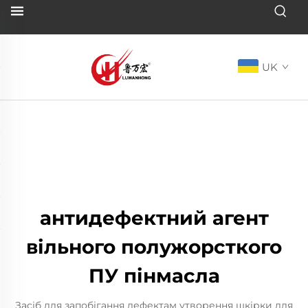
UK
антидефектний агент
вільного полужорсткого
ПУ пінмасла
Засіб для запобігання дефектам утворення шкірки для