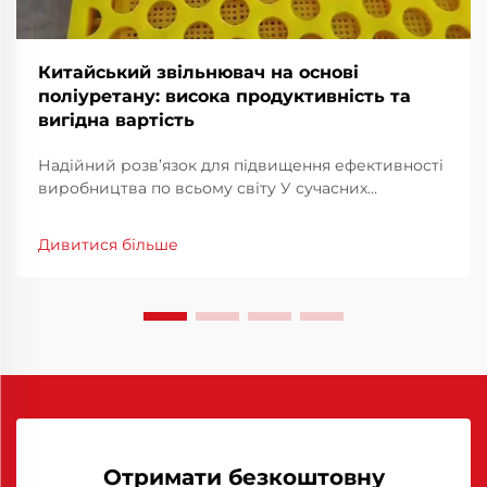
Китайський звільнювач на основі
поліуретану: висока продуктивність та
вигідна вартість
Надійний розв’язок для підвищення ефективності
виробництва по всьому світу У сучасних
виробничих галузях, де важливі швидкість,
стабільність та якість, вибір матеріалів та
Дивитися більше
допоміжних засобів обробки суттєво впливає на
загальний результат. Серед них, китайські...
Отримати безкоштовну