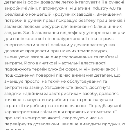
деталей із форм дозволяє легко інтегрувати її в сучасні
виробничі лінії, підтримуючи ініціативи Industry 4.0 та
реалізацію концепцій «розумних заводів». Зменшення
потреби в ручній праці покращує безпеку працівників і
звільняє людські ресурси для виконання більш цінних
завдань. Засіб звільнення від дефекту утворення шкірки
для напівжорсткої пінополіуретанової піни сприяє
енергоефективності, оскільки у деяких застосунках
дозволяє працювати при нижчих температурах,
зменшуючи загальне енергоспоживання та пов’язані
витрати. Його виняткові мастильні властивості
подовжують термін служби форм, мінімізуючи знос і
пошкодження поверхні під час виймання деталей, що
зменшує простої на технічне обслуговування та
витрати на заміну. Узгодженість якості, досягнута
завдяки надійним характеристикам засобу, дозволяє
точніше планувати виробництво та реалізовувати
стратегії виробництва «точно вчасно». Передбачувані
характеристики звільнення сприяють автоматизації
процесів контролю якості, скорочуючи час на
перевірку та дозволяючи швидше виводити продукцію