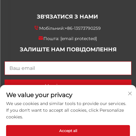
ЗВ'ЯЗАТИСЯ З НАМИ
Мобільний:
+86-13573790259
Пошта:
[email protected]
ЗАЛИШТЕ НАМ ПОВІДОМЛЕННЯ
Надіслати зараз
We value your privacy
We use cookies and similar tools to provide our services.
If you don't want to accept all cookies, click Personalize
Авторське право © 2025 China Shandong Luwanhong
cookies.
Chemical Co., Ltd. Всі права захищені.
Політика
конфіденційності
Accept all