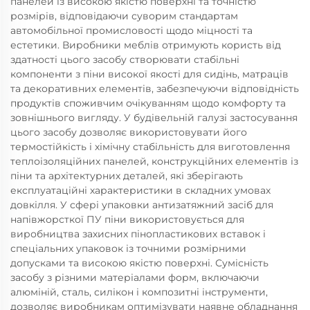
панелей із високою якістю поверхні та точністю
розмірів, відповідаючи суворим стандартам
автомобільної промисловості щодо міцності та
естетики. Виробники меблів отримують користь від
здатності цього засобу створювати стабільні
компоненти з піни високої якості для сидінь, матраців
та декоративних елементів, забезпечуючи відповідність
продуктів споживчим очікуванням щодо комфорту та
зовнішнього вигляду. У будівельній галузі застосування
цього засобу дозволяє використовувати його
термостійкість і хімічну стабільність для виготовлення
теплоізоляційних панелей, конструкційних елементів із
піни та архітектурних деталей, які зберігають
експлуатаційні характеристики в складних умовах
довкілля. У сфері упаковки антизатяжний засіб для
напівжорсткої ПУ піни використовується для
виробництва захисних пінопластикових вставок і
спеціальних упаковок із точними розмірними
допусками та високою якістю поверхні. Сумісність
засобу з різними матеріалами форм, включаючи
алюміній, сталь, силікон і композитні інструменти,
дозволяє виробникам оптимізувати наявне обладнання