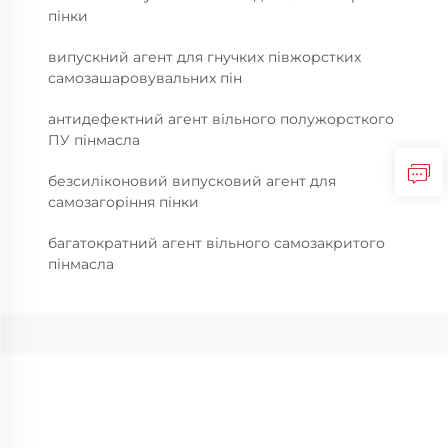
пінки
випускний агент для гнучких півжорстких
самозашаровувальних пін
антидефектний агент вільного полужорсткого
ПУ пінмасла
безсиліконовий випусковий агент для
самозагоріння пінки
багатократний агент вільного самозакритого
пінмасла