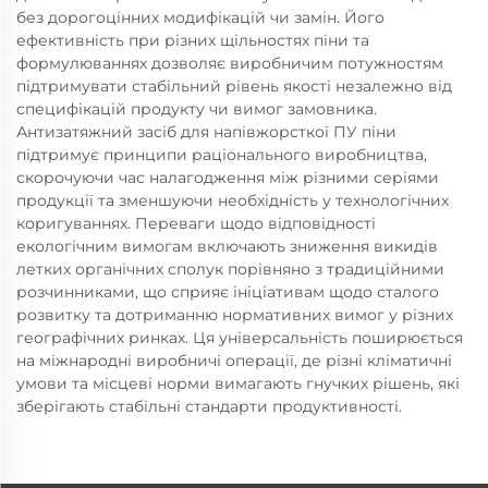
без дорогоцінних модифікацій чи замін. Його
ефективність при різних щільностях піни та
формулюваннях дозволяє виробничим потужностям
підтримувати стабільний рівень якості незалежно від
специфікацій продукту чи вимог замовника.
Антизатяжний засіб для напівжорсткої ПУ піни
підтримує принципи раціонального виробництва,
скорочуючи час налагодження між різними серіями
продукції та зменшуючи необхідність у технологічних
коригуваннях. Переваги щодо відповідності
екологічним вимогам включають зниження викидів
летких органічних сполук порівняно з традиційними
розчинниками, що сприяє ініціативам щодо сталого
розвитку та дотриманню нормативних вимог у різних
географічних ринках. Ця універсальність поширюється
на міжнародні виробничі операції, де різні кліматичні
умови та місцеві норми вимагають гнучких рішень, які
зберігають стабільні стандарти продуктивності.