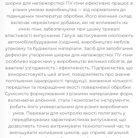
шкірки для напівжорсткої ПУ-піни ефективно працює в
різних умовах виробництва — від нормальних до
підвищених температур обробки. Його хімічний склад
включає нереактивні добавки, які не впливають на
хімію піни, забезпечуючи при цьому тривалі
властивості випускання. Галузі застосування охоплюють
автомобілебудування (сидіння), виробництво меблів,
упаковку та будівельні матеріали. Засіб для запобігання
дефектам утворення шкірки для напівжорсткої ПУ-піни
особливо корисний у виробництві великих обсягів, де
важливі узгодженість і ефективність. Підприємства, що
використовують цей агент, повідомляють про значне
поліпшення однорідності продукції, зниження кількості
переділки та покращення якості поверхневої обробки.
Сумісність формулювання з різними матеріалами форм,
включаючи алюміній, сталь і композитні інструменти,
робить його універсальним для різних виробничих
умов. Переваги для контролю якості полягають у
передбачуваних характеристиках випускання, що
дозволяють точно витримувати технологічний час та
зменшувати коливання циклів, що сприяє загальній