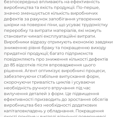
безпосередньо впливають на ефективність
виробництва та якість продукції. По-перше,
значно зменшується кількість виробничих
дефектів за рахунок запобігання утворенню
шкірки на поверхні піни, що усуває трудомістку
переробку та витрати матеріалів, які можуть
становити чималі експлуатаційні витрати.
Виробники відразу отримують економію завдяки
зниженню рівня браку та покращенню виходу
придатної продукції; багато підприємств
повідомляють про зниження кількості дефектів
до 85 відсотків після впровадження цього
рішення. Агент оптимізує виробничі процеси,
забезпечуючи стабільне випускання форм,
скорочуючи тривалість циклів і усуваючи
необхідність ручного втручання під час
вилучення деталей з форм. Це підвищення
ефективності призводить до зростання обсягів
виробництва без необхідності додаткових
капіталовкладень у обладнання. Покращення
якості помітне у вигляді відмінної поверхневої