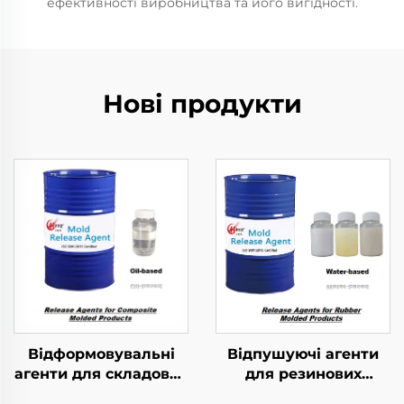
ефективності виробництва та його вигідності.
Нові продукти
Відформовувальні
Відпушуючі агенти
агенти для складових
для резинових
формованих виробів
витворів методом