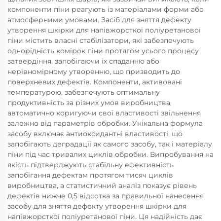
компоненти піни реагують із матеріалами форми або
атмосферними умовами. Засіб для зняття дефекту
утворення шкірки для напівжорсткої поліуретанової
піни містить власні стабілізатори, які забезпечують
однорідність комірок піни протягом усього процесу
затвердіння, запобігаючи їх спаданню або
нерівномірному утворенню, що призводить до
поверхневих дефектів. Компоненти, активовані
температурою, забезпечують оптимальну
продуктивність за різних умов виробництва,
автоматично коригуючи свої властивості звільнення
залежно від параметрів обробки. Унікальна формула
засобу включає антиоксидантні властивості, що
запобігають деградації як самого засобу, так і матеріалу
піни під час тривалих циклів обробки. Випробування на
якість підтверджують стабільну ефективність
запобігання дефектам протягом тисяч циклів
виробництва, а статистичний аналіз показує рівень
дефектів нижче 0,5 відсотка за правильної нанесення
засобу для зняття дефекту утворення шкірки для
напівжорсткої поліуретанової піни. Ця надійність дає