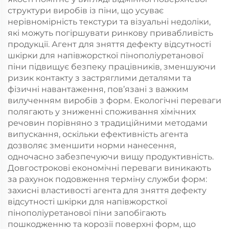
структури виробів із піни, що усуває
нерівномірність текстури та візуальні недоліки,
які можуть погіршувати ринкову привабливість
продукції. Агент для зняття дефекту відсутності
шкірки для напівжорсткої пінополіуретанової
піни підвищує безпеку працівників, зменшуючи
ризик контакту з застряглими деталями та
фізичні навантаження, пов’язані з важким
вилученням виробів з форм. Екологічні переваги
полягають у зниженні споживання хімічних
речовин порівняно з традиційними методами
випускання, оскільки ефективність агента
дозволяє зменшити норми нанесення,
одночасно забезпечуючи вищу продуктивність.
Довгострокові економічні переваги виникають
за рахунок подовження терміну служби форм:
захисні властивості агента для зняття дефекту
відсутності шкірки для напівжорсткої
пінополіуретанової піни запобігають
пошкодженню та корозії поверхні форм, що