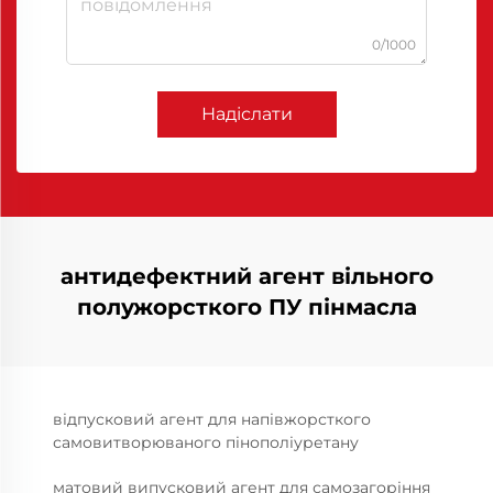
0/1000
Надіслати
антидефектний агент вільного
полужорсткого ПУ пінмасла
відпусковий агент для напівжорсткого
самовитворюваного пінополіуретану
матовий випусковий агент для самозагоріння