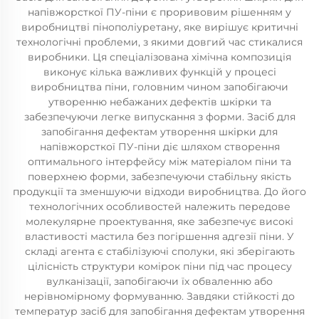
напівжорсткої ПУ-піни є проривовим рішенням у
виробництві пінополіуретану, яке вирішує критичні
технологічні проблеми, з якими довгий час стикалися
виробники. Ця спеціалізована хімічна композиція
виконує кілька важливих функцій у процесі
виробництва піни, головним чином запобігаючи
утворенню небажаних дефектів шкірки та
забезпечуючи легке випускання з форми. Засіб для
запобігання дефектам утворення шкірки для
напівжорсткої ПУ-піни діє шляхом створення
оптимального інтерфейсу між матеріалом піни та
поверхнею форми, забезпечуючи стабільну якість
продукції та зменшуючи відходи виробництва. До його
технологічних особливостей належить передове
молекулярне проектування, яке забезпечує високі
властивості мастила без погіршення адгезії піни. У
складі агента є стабілізуючі сполуки, які зберігають
цілісність структури комірок піни під час процесу
вулканізації, запобігаючи їх обваленню або
нерівномірному формуванню. Завдяки стійкості до
температур засіб для запобігання дефектам утворення