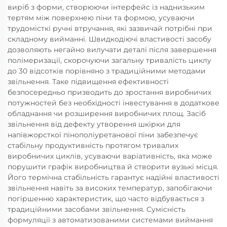
виріб з форми, створюючи інтерфейс із наднизьким
тертям між поверхнею піни та формою, усуваючи
трудомісткі ручні втручання, які зазвичай потрібні при
складному вийманні. Швидкодіючі властивості засобу
дозволяють негайно вилучати деталі після завершення
полімеризації, скорочуючи загальну тривалість циклу
до 30 відсотків порівняно з традиційними методами
звільнення. Таке підвищення ефективності
безпосередньо призводить до зростання виробничих
потужностей без необхідності інвестування в додаткове
обладнання чи розширення виробничих площ. Засіб
звільнення від дефекту утворення шкірки для
напівжорсткої пінополіуретанової піни забезпечує
стабільну продуктивність протягом тривалих
виробничих циклів, усуваючи варіативність, яка може
порушити графік виробництва й створити вузькі місця.
Його термічна стабільність гарантує надійні властивості
звільнення навіть за високих температур, запобігаючи
погіршенню характеристик, що часто відбувається з
традиційними засобами звільнення. Сумісність
формуляції з автоматизованими системами виймання