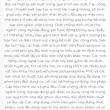
đúc và thiết bị sản xuất trong quá trình sản xuất. Các công
thức chuyên biệt này tạo ra một lớp màng mỏng, vô hình
giúp việc tháo sản phẩm khỏi khuôn, đầu ép và máy móc
chế biến trở nên dễ dàng hơn mà không gây hư hại bề mặt
hay làm giảm chất lượng. Chất chống dính nhựa cho
ngành công nghiệp đóng gói hoạt động thông qua nhiều
cơ chế khác nhau, bao gồm tách biệt vật lý, giảm tương tác
hóa học và điều chỉnh sức căng bề mặt. Các công thức hiện
đại tích hợp các hợp chất silicon tiên tiến, fluoropolyme và
các chất phụ gia đặc biệt mang lại hiệu suất ổn định trong
nhiều dải nhiệt độ và điều kiện chế biến khác nhau. Các tính
năng công nghệ của các chất này bao gồm độ ổn định
nhiệt tuyệt vời, trơ về hóa học và tương thích với nhiều loại
vật liệu nhựa như polyethylene, polypropylene, PVC và các
loại nhựa kỹ thuật. Các phương pháp ứng dụng đa dạng từ
phun phủ đến dùng cọ, với các hệ thống tự động cho phép
cấp liều chính xác và phủ đều. Chất chống dính nhựa cho
ngành công nghiệp đóng gói được sử dụng rộng rãi trong
các quy trình như đúc phun, đúc thổi, đúc định hình nhiệt
và đùn ép. Các ứng dụng chính bao gồm hộp đựng thực
phẩm, chai đồ uống, bao bì mỹ phẩm, lọ dược phẩm và vỏ