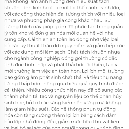
mà không làm ảnh hưởng đến hiệu suất tách
khuôn. Tính linh hoạt là một lợi thế cạnh tranh lớn,
với các công thức hiện đại tương thích với nhiều loại
nhựa và phương pháp gia công khác nhau. Sự
tương thích này giúp giảm độ phức tạp trong quản
lý tồn kho và đơn giản hóa mối quan hệ với nhà
cung cấp. Cải thiện an toàn lao động nhờ việc loại
bỏ các kỹ thuật tháo dỡ nguy hiểm và giảm tiếp xúc
với các dung môi làm sạch. Chất tách khuôn nhựa
cho ngành công nghiệp đóng gói thường có đặc
tính độc tính thấp và phát thải hơi tối thiểu, tạo ra
môi trường làm việc an toàn hơn. Lợi ích môi trường
bao gồm giảm phát sinh chất thải và tiêu thụ năng
lượng thấp hơn thông qua hiệu quả quy trình được
cải thiện. Nhiều công thức hiện nay đã bổ sung các
thành phần tái tạo và nguyên liệu có thể phân hủy
sinh học, hỗ trợ các sáng kiến bền vững mà không
làm giảm hiệu suất. Các hệ thống phun tự động
hóa còn tăng cường thêm lợi ích bằng cách đảm
bảo lớp phủ đồng đều, giảm mức tiêu thụ vật liệu
và loại bỏ sai sót của con người trong quy trình định