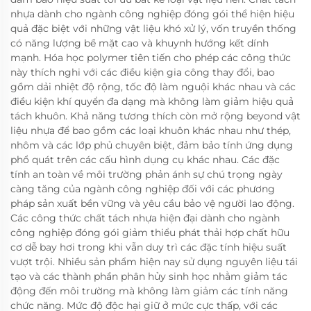
nhựa dành cho ngành công nghiệp đóng gói thể hiện hiệu
quả đặc biệt với những vật liệu khó xử lý, vốn truyền thống
có năng lượng bề mặt cao và khuynh hướng kết dính
mạnh. Hóa học polymer tiên tiến cho phép các công thức
này thích nghi với các điều kiện gia công thay đổi, bao
gồm dải nhiệt độ rộng, tốc độ làm nguội khác nhau và các
điều kiện khí quyển đa dạng mà không làm giảm hiệu quả
tách khuôn. Khả năng tương thích còn mở rộng beyond vật
liệu nhựa để bao gồm các loại khuôn khác nhau như thép,
nhôm và các lớp phủ chuyên biệt, đảm bảo tính ứng dụng
phổ quát trên các cấu hình dụng cụ khác nhau. Các đặc
tính an toàn về môi trường phản ánh sự chú trọng ngày
càng tăng của ngành công nghiệp đối với các phương
pháp sản xuất bền vững và yêu cầu bảo vệ người lao động.
Các công thức chất tách nhựa hiện đại dành cho ngành
công nghiệp đóng gói giảm thiểu phát thải hợp chất hữu
cơ dễ bay hơi trong khi vẫn duy trì các đặc tính hiệu suất
vượt trội. Nhiều sản phẩm hiện nay sử dụng nguyên liệu tái
tạo và các thành phần phân hủy sinh học nhằm giảm tác
động đến môi trường mà không làm giảm các tính năng
chức năng. Mức độ độc hại giữ ở mức cực thấp, với các