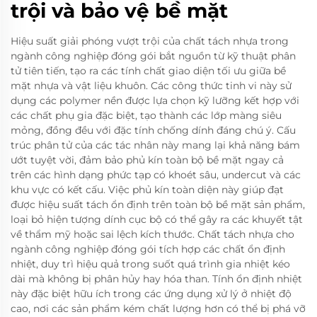
trội và bảo vệ bề mặt
Hiệu suất giải phóng vượt trội của chất tách nhựa trong
ngành công nghiệp đóng gói bắt nguồn từ kỹ thuật phân
tử tiên tiến, tạo ra các tính chất giao diện tối ưu giữa bề
mặt nhựa và vật liệu khuôn. Các công thức tinh vi này sử
dụng các polymer nền được lựa chọn kỹ lưỡng kết hợp với
các chất phụ gia đặc biệt, tạo thành các lớp màng siêu
mỏng, đồng đều với đặc tính chống dính đáng chú ý. Cấu
trúc phân tử của các tác nhân này mang lại khả năng bám
ướt tuyệt vời, đảm bảo phủ kín toàn bộ bề mặt ngay cả
trên các hình dạng phức tạp có khoét sâu, undercut và các
khu vực có kết cấu. Việc phủ kín toàn diện này giúp đạt
được hiệu suất tách ổn định trên toàn bộ bề mặt sản phẩm,
loại bỏ hiện tượng dính cục bộ có thể gây ra các khuyết tật
về thẩm mỹ hoặc sai lệch kích thước. Chất tách nhựa cho
ngành công nghiệp đóng gói tích hợp các chất ổn định
nhiệt, duy trì hiệu quả trong suốt quá trình gia nhiệt kéo
dài mà không bị phân hủy hay hóa than. Tính ổn định nhiệt
này đặc biệt hữu ích trong các ứng dụng xử lý ở nhiệt độ
cao, nơi các sản phẩm kém chất lượng hơn có thể bị phá vỡ