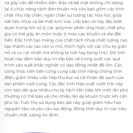
và gây vấn đề nhiễm bẩn. Bảo vệ bề mặt không chỉ dừng
lại ở chức năng tách đơn thuần mà còn bao gồm các tính
chất như lớp chắn, ngăn chặn sự tương tác hóa học giữa
vật liệu nhựa và bề mặt kim loại. Lớp bảo vệ này đặc biệt
quan trọng khi xử lý các polymer phản ứng hoặc chất phụ
gia có thể gây ăn mòn hoặc ố màu các khuôn và die đắt
tiền. Đặc tính tạo màng của chất tách nhựa chất lượng cao
tạo thành các rào cản vi mô, thích nghi với các chu kỳ giãn
nở và co rút nhiệt mà không bị nứt hay bong tróc. Độ linh
hoạt này đảm bảo duy trì lớp bảo vệ trong suốt các quá
trình sản xuất khắc nghiệt có dao động nhiệt độ lớn. Các
công thức tiên tiến cũng cung cấp tính năng chống tĩnh
điện, giảm thiểu việc hấp thụ bụi và cải thiện độ sạch của
sản phẩm cuối cùng. Các đặc tính hiệu suất vượt trội này
còn kéo dài qua nhiều chu kỳ tách liên tiếp, khi một lần phủ
thường có thể bảo vệ cho nhiều lần ép khuôn trước khi cần
phủ lại. Tuổi thọ sử dụng kéo dài này giúp giảm tiêu hao
nguyên liệu và yêu cầu lao động, đồng thời duy trì các tiêu
chuẩn chất lượng ổn định.