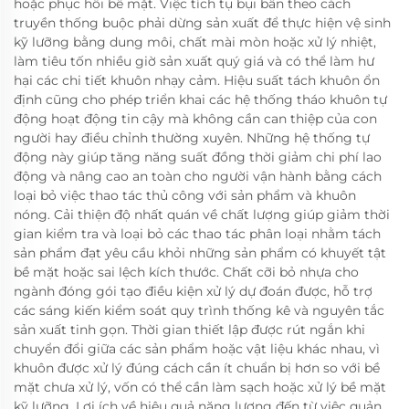
hoặc phục hồi bề mặt. Việc tích tụ bụi bẩn theo cách
truyền thống buộc phải dừng sản xuất để thực hiện vệ sinh
kỹ lưỡng bằng dung môi, chất mài mòn hoặc xử lý nhiệt,
làm tiêu tốn nhiều giờ sản xuất quý giá và có thể làm hư
hại các chi tiết khuôn nhạy cảm. Hiệu suất tách khuôn ổn
định cũng cho phép triển khai các hệ thống tháo khuôn tự
động hoạt động tin cậy mà không cần can thiệp của con
người hay điều chỉnh thường xuyên. Những hệ thống tự
động này giúp tăng năng suất đồng thời giảm chi phí lao
động và nâng cao an toàn cho người vận hành bằng cách
loại bỏ việc thao tác thủ công với sản phẩm và khuôn
nóng. Cải thiện độ nhất quán về chất lượng giúp giảm thời
gian kiểm tra và loại bỏ các thao tác phân loại nhằm tách
sản phẩm đạt yêu cầu khỏi những sản phẩm có khuyết tật
bề mặt hoặc sai lệch kích thước. Chất cỡi bỏ nhựa cho
ngành đóng gói tạo điều kiện xử lý dự đoán được, hỗ trợ
các sáng kiến kiểm soát quy trình thống kê và nguyên tắc
sản xuất tinh gọn. Thời gian thiết lập được rút ngắn khi
chuyển đổi giữa các sản phẩm hoặc vật liệu khác nhau, vì
khuôn được xử lý đúng cách cần ít chuẩn bị hơn so với bề
mặt chưa xử lý, vốn có thể cần làm sạch hoặc xử lý bề mặt
kỹ lưỡng. Lợi ích về hiệu quả năng lượng đến từ việc quản