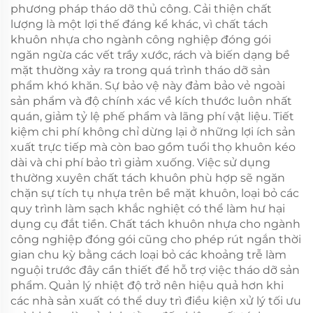
phương pháp tháo dỡ thủ công. Cải thiện chất
lượng là một lợi thế đáng kể khác, vì chất tách
khuôn nhựa cho ngành công nghiệp đóng gói
ngăn ngừa các vết trầy xước, rách và biến dạng bề
mặt thường xảy ra trong quá trình tháo dỡ sản
phẩm khó khăn. Sự bảo vệ này đảm bảo vẻ ngoài
sản phẩm và độ chính xác về kích thước luôn nhất
quán, giảm tỷ lệ phế phẩm và lãng phí vật liệu. Tiết
kiệm chi phí không chỉ dừng lại ở những lợi ích sản
xuất trực tiếp mà còn bao gồm tuổi thọ khuôn kéo
dài và chi phí bảo trì giảm xuống. Việc sử dụng
thường xuyên chất tách khuôn phù hợp sẽ ngăn
chặn sự tích tụ nhựa trên bề mặt khuôn, loại bỏ các
quy trình làm sạch khắc nghiệt có thể làm hư hại
dụng cụ đắt tiền. Chất tách khuôn nhựa cho ngành
công nghiệp đóng gói cũng cho phép rút ngắn thời
gian chu kỳ bằng cách loại bỏ các khoảng trễ làm
nguội trước đây cần thiết để hỗ trợ việc tháo dỡ sản
phẩm. Quản lý nhiệt độ trở nên hiệu quả hơn khi
các nhà sản xuất có thể duy trì điều kiện xử lý tối ưu