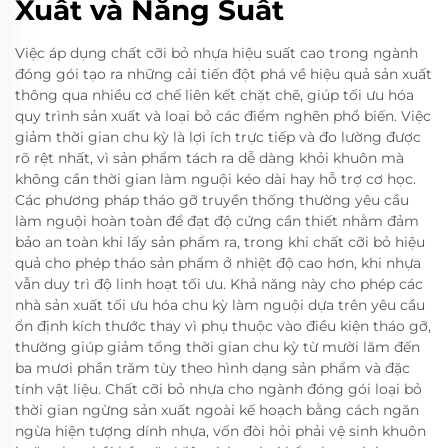
Xuất và Năng Suất
Việc áp dụng chất cỡi bỏ nhựa hiệu suất cao trong ngành
đóng gói tạo ra những cải tiến đột phá về hiệu quả sản xuất
thông qua nhiều cơ chế liên kết chặt chẽ, giúp tối ưu hóa
quy trình sản xuất và loại bỏ các điểm nghẽn phổ biến. Việc
giảm thời gian chu kỳ là lợi ích trực tiếp và đo lường được
rõ rệt nhất, vì sản phẩm tách ra dễ dàng khỏi khuôn mà
không cần thời gian làm nguội kéo dài hay hỗ trợ cơ học.
Các phương pháp tháo gỡ truyền thống thường yêu cầu
làm nguội hoàn toàn để đạt độ cứng cần thiết nhằm đảm
bảo an toàn khi lấy sản phẩm ra, trong khi chất cỡi bỏ hiệu
quả cho phép tháo sản phẩm ở nhiệt độ cao hơn, khi nhựa
vẫn duy trì độ linh hoạt tối ưu. Khả năng này cho phép các
nhà sản xuất tối ưu hóa chu kỳ làm nguội dựa trên yêu cầu
ổn định kích thước thay vì phụ thuộc vào điều kiện tháo gỡ,
thường giúp giảm tổng thời gian chu kỳ từ mười lăm đến
ba mươi phần trăm tùy theo hình dạng sản phẩm và đặc
tính vật liệu. Chất cỡi bỏ nhựa cho ngành đóng gói loại bỏ
thời gian ngừng sản xuất ngoài kế hoạch bằng cách ngăn
ngừa hiện tượng dính nhựa, vốn đòi hỏi phải vệ sinh khuôn