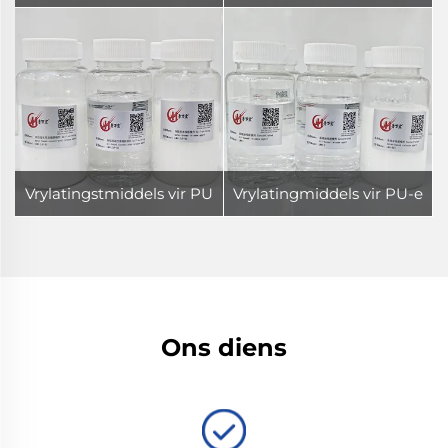
eerige schuim gevorme p
tiffoam gevormde produ
rodukte
kte
Vrylatingstmiddels vir PU
Vrylatingmiddels vir PU-e
Halweerstandige Skuim
lastomer gevormde prod
Geformeerde Produkte
ukte
Ons diens