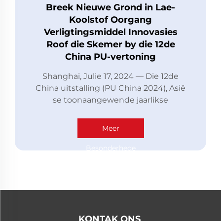
Breek Nieuwe Grond in Lae-
Koolstof Oorgang
Verligtingsmiddel Innovasies
Roof die Skemer by die 12de
China PU-vertoning
Shanghai, Julie 17, 2024 — Die 12de
China uitstalling (PU China 2024), Asië
se toonaangewende jaarlikse
bedryfsgebeurtenis, het met groot
ywer by die Shanghai New
Meer
International Expo-sentrum geopen.
As 'n vooraanstaande plaaslike
Besonderhede
vrystelmiddelvervaardiger, Shandong
Luwan...
KONTAK ONS