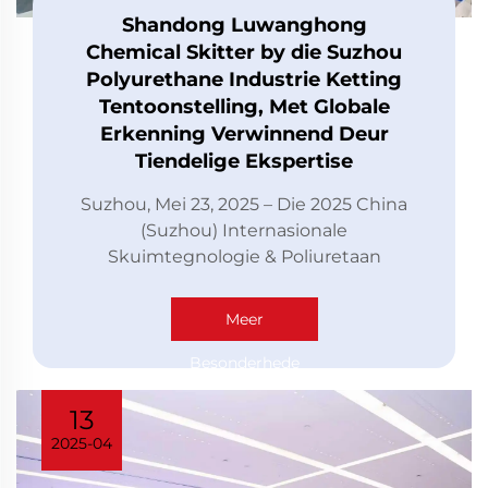
Shandong Luwanghong
Chemical Skitter by die Suzhou
Polyurethane Industrie Ketting
Tentoonstelling, Met Globale
Erkenning Verwinnend Deur
Tiendelige Ekspertise
Suzhou, Mei 23, 2025 – Die 2025 China
(Suzhou) Internasionale
Skuimtegnologie & Poliuretaan
Industriële Waardekettinguitstalling
het suksesvol afgesluit na drie dae. As
Meer
'n leidende plaaslike
vrygawingsmiddelfabrikant,
Besonderhede
Shandong Luwanghong Chemiese...
13
2025-04