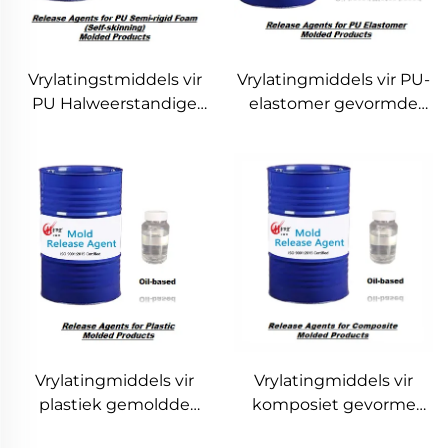
Vrylatingstmiddels vir
Vrylatingmiddels vir PU-
PU Halweerstandige
elastomer gevormde
Skuim Geformeerde
produkte
Produkte
Vrylatingmiddels vir
Vrylatingmiddels vir
plastiek gemoldde
komposiet gevorme
produkte
produkte