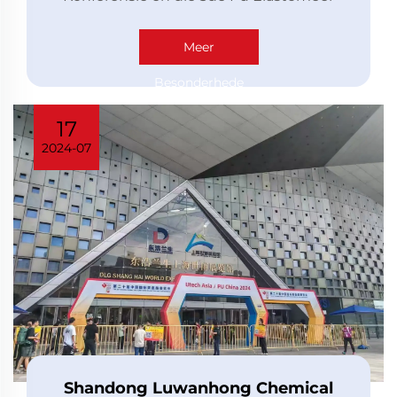
Uitstalling het in Jinan begin, onder
die tema “Innovasie en Opgradering,
Meer
Hoër Prestasie, PPDI Stelsels, en
Kosteverlaging met...
Besonderhede
17
2024-07
Shandong Luwanhong Chemical