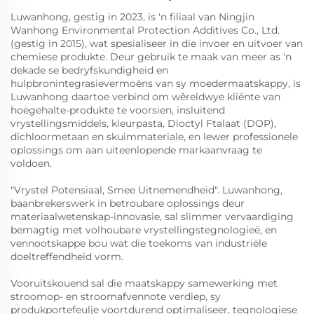
Luwanhong, gestig in 2023, is 'n filiaal van Ningjin
Wanhong Environmental Protection Additives Co., Ltd.
(gestig in 2015), wat spesialiseer in die invoer en uitvoer van
chemiese produkte. Deur gebruik te maak van meer as 'n
dekade se bedryfskundigheid en
hulpbronintegrasievermoëns van sy moedermaatskappy, is
Luwanhong daartoe verbind om wêreldwye kliënte van
hoëgehalte-produkte te voorsien, insluitend
vrystellingsmiddels, kleurpasta, Dioctyl Ftalaat (DOP),
dichloormetaan en skuimmateriale, en lewer professionele
oplossings om aan uiteenlopende markaanvraag te
voldoen.
"Vrystel Potensiaal, Smee Uitnemendheid". Luwanhong,
baanbrekerswerk in betroubare oplossings deur
materiaalwetenskap-innovasie, sal slimmer vervaardiging
bemagtig met volhoubare vrystellingstegnologieë, en
vennootskappe bou wat die toekoms van industriële
doeltreffendheid vorm.
Vooruitskouend sal die maatskappy samewerking met
stroomop- en stroomafvennote verdiep, sy
produkportefeulje voortdurend optimaliseer, tegnologiese