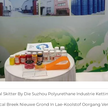
e Suzhou Polyurethane Industrie Ketting Tentoonstelling, Met Globa
euwe Grond In Lae-Koolstof Oorgang Verligtingsmiddel Innovasies