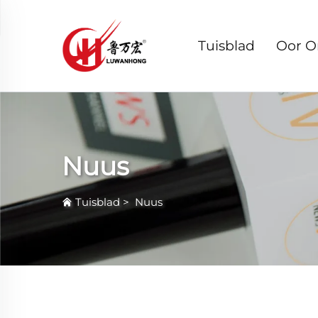
Tuisblad
Oor O
Nuus
Tuisblad
>
Nuus