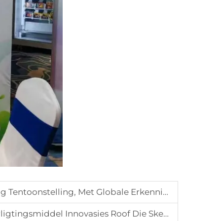
le Erkenning Verwinnend Deur Tiendelige Ekspertise
 Roof Die Skemer By Die 12de China PU-Vertoning