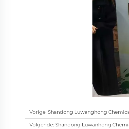
Vorige:
Shandong Luwanghong Chemical Skitter By Di
Volgende:
Shandong Luwanhong Chemical Breek Ni