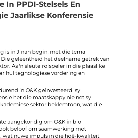
 In PPDI-Stelsels En
ie Jaarlikse Konferensie
g is in Jinan begin, met die tema
.” Die geleentheid het deelname getrek van
. As 'n sleutelrolspeler in die plaaslike
r hul tegnologiese vordering en
durend in O&K geïnvesteerd, sy
nsie het die maatskappy nie net sy
akademiese sektor beklemtoon, wat die
ante aangekondig om O&K in bio-
et ook beloof om saamwerking met
, wat nuwe impuls in die hoë-kwaliteit