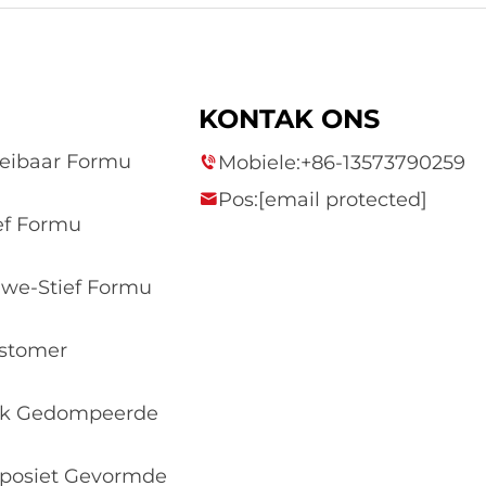
KONTAK ONS
oeibaar Formu
Mobiele:
+86-13573790259
Pos:
[email protected]
ief Formu
lwe-Stief Formu
astomer
tiek Gedompeerde
mposiet Gevormde