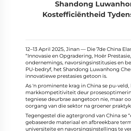
Shandong Luwanhong 
Kostefficiëntheid Tyden
12–13 April 2025, Jinan — Die 7de China El
“Innovasie en Opgradering, Hoër Prestasie,
ondernemings, navorsingsinstitusies en bed
PU-bedryf, het Shandong Luwanhong Chemic
innovatiewe prestasies getoon is.
As 'n prominente krag in China se pu-vel
markkompetitiviteit deur prosesoptimering
tegniese deurbrae aangetoon nie, maar o
oorgang van die sektor na groener praktyk
Tegengestel die agtergrond van China se 
gebaseerde materiaal en afbreekbare term
universiteite en navorsingsinstellings te 