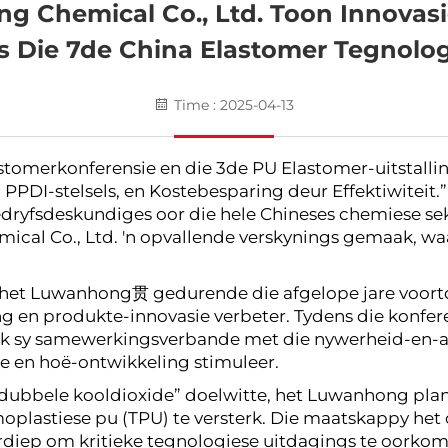
Chemical Co., Ltd. Toon Innovasie
s Die 7de China Elastomer Tegnolog
Time : 2025-04-13
astomerkonferensie en die 3de PU Elastomer-uitstallin
 PPDI-stelsels, en Kostebesparing deur Effektiwiteit
ryfsdeskundiges oor die hele Chineses chemiese sektor
al Co., Ltd. 'n opvallende verskynings gemaak, waa
d, het Luwanhong贯 gedurende die afgelope jare voort
 en produkte-innovasie verbeter. Tydens die konfere
ok sy samewerkingsverbande met die nywerheid-en-
e en hoë-ontwikkeling stimuleer.
“dubbele kooldioxide” doelwitte, het Luwanhong pl
oplastiese pu (TPU) te versterk. Die maatskappy h
verdiep om kritieke tegnologiese uitdagings te oorkom