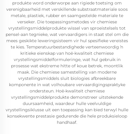
produkte word onderworpe aan rigiede toetsing om
verenigbaarheid met verskillende substraatmateriale soos
metale, plastiek, rubber en saamgestelde materiale te
verseker. Die toepassingsmetodes vir chemiese
vrystellingsmiddelprodukte wissel van sproeistelsels tot
pensel-aan tegnieke, wat vervaardigers in staat stel om die
mees geskikte leweringsisteem vir hul spesifieke vereistes
te kies. Temperatuurbestandighede verteenwoordig ŉ
kritieke eienskap van hoë-kwaliteit chemiese
vrystellingsmiddelformuleringe, wat hul gebruik in
prosesse wat ekstreme hitte of koue betrek, moontlik
maak. Die chemiese samestelling van moderne
vrystellingsmiddels sluit biologies afbreekbare
komponente in wat volhoubare vervaardigingspraktyke
ondersteun. Hoë-kwaliteit chemiese
vrystellingsmiddelprodukte demonstreer uitstekende
duursaamheid, waardeur hulle veelvuldige
vrystellingsiklusse uit een toepassing kan bied terwyl hulle
konsekwente prestasie gedurende die hele produksieloop
handhaaf.