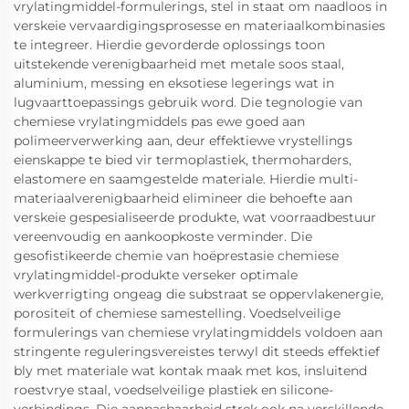
vrylatingmiddel-formulerings, stel in staat om naadloos in
verskeie vervaardigingsprosesse en materiaalkombinasies
te integreer. Hierdie gevorderde oplossings toon
uitstekende verenigbaarheid met metale soos staal,
aluminium, messing en eksotiese legerings wat in
lugvaarttoepassings gebruik word. Die tegnologie van
chemiese vrylatingmiddels pas ewe goed aan
polimeerverwerking aan, deur effektiewe vrystellings
eienskappe te bied vir termoplastiek, thermoharders,
elastomere en saamgestelde materiale. Hierdie multi-
materiaalverenigbaarheid elimineer die behoefte aan
verskeie gespesialiseerde produkte, wat voorraadbestuur
vereenvoudig en aankoopkoste verminder. Die
gesofistikeerde chemie van hoëprestasie chemiese
vrylatingmiddel-produkte verseker optimale
werkverrigting ongeag die substraat se oppervlakenergie,
porositeit of chemiese samestelling. Voedselveilige
formulerings van chemiese vrylatingmiddels voldoen aan
stringente reguleringsvereistes terwyl dit steeds effektief
bly met materiale wat kontak maak met kos, insluitend
roestvrye staal, voedselveilige plastiek en silicone-