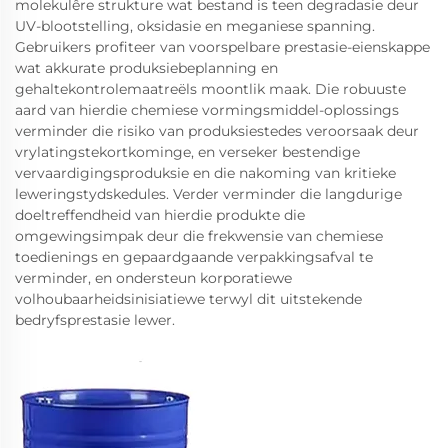
molekulêre strukture wat bestand is teen degradasie deur
UV-blootstelling, oksidasie en meganiese spanning.
Gebruikers profiteer van voorspelbare prestasie-eienskappe
wat akkurate produksiebeplanning en
gehaltekontrolemaatreëls moontlik maak. Die robuuste
aard van hierdie chemiese vormingsmiddel-oplossings
verminder die risiko van produksiestedes veroorsaak deur
vrylatingstekortkominge, en verseker bestendige
vervaardigingsproduksie en die nakoming van kritieke
leweringstydskedules. Verder verminder die langdurige
doeltreffendheid van hierdie produkte die
omgewingsimpak deur die frekwensie van chemiese
toedienings en gepaardgaande verpakkingsafval te
verminder, en ondersteun korporatiewe
volhoubaarheidsinisiatiewe terwyl dit uitstekende
bedryfsprestasie lewer.