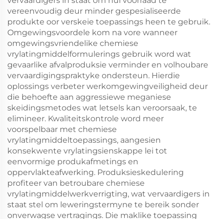
vervaardigers in staat om hul voorraad te
vereenvoudig deur minder gespesialiseerde
produkte oor verskeie toepassings heen te gebruik.
Omgewingsvoordele kom na vore wanneer
omgewingsvriendelike chemiese
vrylatingmiddelformulerings gebruik word wat
gevaarlike afvalproduksie verminder en volhoubare
vervaardigingspraktyke ondersteun. Hierdie
oplossings verbeter werkomgewingveiligheid deur
die behoefte aan aggressiewe meganiese
skeidingsmetodes wat letsels kan veroorsaak, te
elimineer. Kwaliteitskontrole word meer
voorspelbaar met chemiese
vrylatingmiddeltoepassings, aangesien
konsekwente vrylatingsienskappe lei tot
eenvormige produkafmetings en
oppervlakteafwerking. Produksieskedulering
profiteer van betroubare chemiese
vrylatingmiddelwerkverrigting, wat vervaardigers in
staat stel om leweringstermyne te bereik sonder
onverwagse vertragings. Die maklike toepassing