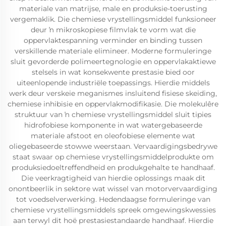
materiale van matrijse, male en produksie-toerusting
vergemaklik. Die chemiese vrystellingsmiddel funksioneer
deur ŉ mikroskopiese filmvlak te vorm wat die
oppervlaktespanning verminder en binding tussen
verskillende materiale elimineer. Moderne formuleringe
sluit gevorderde polimeertegnologie en oppervlakaktiewe
stelsels in wat konsekwente prestasie bied oor
uiteenlopende industriële toepassings. Hierdie middels
werk deur verskeie meganismes insluitend fisiese skeiding,
chemiese inhibisie en oppervlakmodifikasie. Die molekulêre
struktuur van ŉ chemiese vrystellingsmiddel sluit tipies
hidrofobiese komponente in wat watergebaseerde
materiale afstoot en oleofobiese elemente wat
oliegebaseerde stowwe weerstaan. Vervaardigingsbedrywe
staat swaar op chemiese vrystellingsmiddelprodukte om
produksiedoeltreffendheid en produkgehalte te handhaaf.
Die veerkragtigheid van hierdie oplossings maak dit
onontbeerlik in sektore wat wissel van motorvervaardiging
tot voedselverwerking. Hedendaagse formuleringe van
chemiese vrystellingsmiddels spreek omgewingskwessies
aan terwyl dit hoë prestasiestandaarde handhaaf. Hierdie