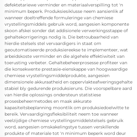
defektetariewe verminder en materiaalverspilling tot 'n
minimum beperk. Produksiesiklusse neem aansienlik af
wanneer doeltreffende formuleringe van chemiese
vrystellingsmiddels gebruik word, aangesien komponente
skoon afskei sonder dat addisionele verwerkingsstappe of
gehaltekorrigerings nodig is. Die betroubaarheid van
hierdie stelsels stel vervaardigers in staat om
geoutomatiseerde produksiereekse te implementeer, wat
arbeidskoste verminder en die algehele effektiwiteit van
toerusting verbeter. Gehaltebeheerprosesse profiteer van
die konsekwente prestasie-eienskappe van hoogwaardige
chemiese vrystellingsmiddelprodukte, aangesien
dimensionele akkuraatheid en oppervlakteafweringsgehalte
stabiel bly gedurende produksieruns. Die voorspelbare aard
van hierdie oplossings ondersteun statistiese
prosesbeheermetodes en maak akkurate
kapasiteitsbeplanning moontlik om produksiedoelwitte te
bereik. Vervaardigingsfleksibiliteit neem toe wanneer
veelzijdige chemiese vrystellingsmiddelstelsels gebruik
word, aangesien omskakelingstye tussen verskillende
produkte of materiale tot 'n minimum beperk word deur