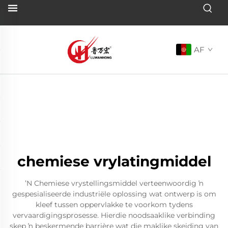
AF
chemiese vrylatingmiddel
ʼN Chemiese vrystellingsmiddel verteenwoordig ŉ
gespesialiseerde industriële oplossing wat ontwerp is om
kleef tussen oppervlakke te voorkom tydens
vervaardigingsprosesse. Hierdie noodsaaklike verbinding
skep ŉ beskermende barrière wat die maklike skeiding van