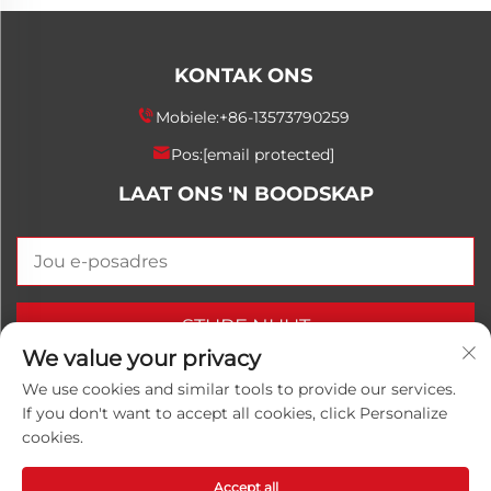
KONTAK ONS
Mobiele:
+86-13573790259
Pos:
[email protected]
LAAT ONS 'N BOODSKAP
STURF NUUT
We value your privacy
We use cookies and similar tools to provide our services.
If you don't want to accept all cookies, click Personalize
Kopiereg © 2025 China Shandong Luwanhong
cookies.
Chemical Co., Ltd. Alle regte voorbehou.
Privaatheidsbeleid
Accept all