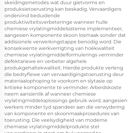
skeidingsmetodes wat duur gietvorms en
produksietoerusting kan beskadig. Vervaardigers
ondervind beduidende
produktiwiteitsverbeteringe wanneer hulle
chemiese vrylatingmiddelsisteme implementeer,
aangesien komponente skoon losmaak sonder dat
addisionele verwerkingstappe benodig word. Die
konsekwente werkverrigting van hoëkwaliteit
chemiese vrylatingmiddelformulerings verminder
defektariewe en verbeter algehele
produkgehaltekwaliteit. Hierdie produkte verleng
die bedryflewe van vervaardigingstoerusting deur
materiaalophoping te voorkom en slytasie op
kritieke komponente te verminder. Arbeidskoste
neem aansienlik af wanneer chemiese
vrylatingmiddeloplossings gebruik word, aangesien
werkers minder tyd spandeer aan die verwydering
van komponente en skoonmaakprosedures van
toerusting. Die veelsydigheid van moderne
chemiese vrylatingmiddelprodukte stel