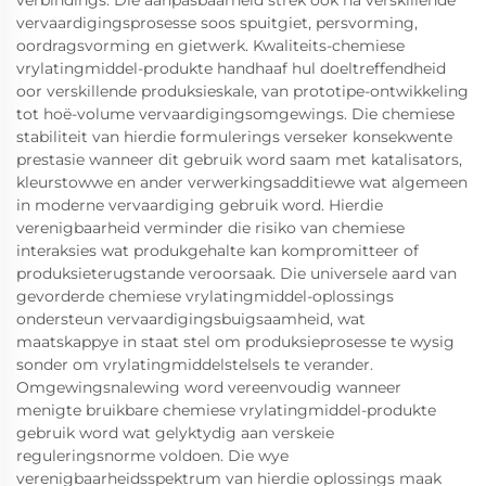
verbindings. Die aanpasbaarheid strek ook na verskillende
vervaardigingsprosesse soos spuitgiet, persvorming,
oordragsvorming en gietwerk. Kwaliteits-chemiese
vrylatingmiddel-produkte handhaaf hul doeltreffendheid
oor verskillende produksieskale, van prototipe-ontwikkeling
tot hoë-volume vervaardigingsomgewings. Die chemiese
stabiliteit van hierdie formulerings verseker konsekwente
prestasie wanneer dit gebruik word saam met katalisators,
kleurstowwe en ander verwerkingsadditiewe wat algemeen
in moderne vervaardiging gebruik word. Hierdie
verenigbaarheid verminder die risiko van chemiese
interaksies wat produkgehalte kan kompromitteer of
produksieterugstande veroorsaak. Die universele aard van
gevorderde chemiese vrylatingmiddel-oplossings
ondersteun vervaardigingsbuigsaamheid, wat
maatskappye in staat stel om produksieprosesse te wysig
sonder om vrylatingmiddelstelsels te verander.
Omgewingsnalewing word vereenvoudig wanneer
menigte bruikbare chemiese vrylatingmiddel-produkte
gebruik word wat gelyktydig aan verskeie
reguleringsnorme voldoen. Die wye
verenigbaarheidsspektrum van hierdie oplossings maak