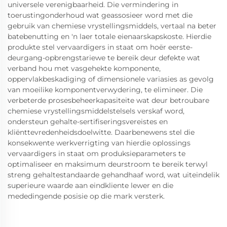
universele verenigbaarheid. Die vermindering in
toerustingonderhoud wat geassosieer word met die
gebruik van chemiese vrystellingsmiddels, vertaal na beter
batebenutting en 'n laer totale eienaarskapskoste. Hierdie
produkte stel vervaardigers in staat om hoër eerste-
deurgang-opbrengstariewe te bereik deur defekte wat
verband hou met vasgehekte komponente,
oppervlakbeskadiging of dimensionele variasies as gevolg
van moeilike komponentverwydering, te elimineer. Die
verbeterde prosesbeheerkapasiteite wat deur betroubare
chemiese vrystellingsmiddelstelsels verskaf word,
ondersteun gehalte-sertifiseringsvereistes en
kliënttevredenheidsdoelwitte. Daarbenewens stel die
konsekwente werkverrigting van hierdie oplossings
vervaardigers in staat om produksieparameters te
optimaliseer en maksimum deurstroom te bereik terwyl
streng gehaltestandaarde gehandhaaf word, wat uiteindelik
superieure waarde aan eindkliente lewer en die
mededingende posisie op die mark versterk.