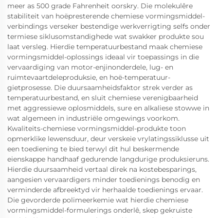
meer as 500 grade Fahrenheit oorskry. Die molekulêre
stabiliteit van hoëpresterende chemiese vormingsmiddel-
verbindings verseker bestendige werkverrigting selfs onder
termiese siklusomstandighede wat swakker produkte sou
laat versleg. Hierdie temperatuurbestand maak chemiese
vormingsmiddel-oplossings ideaal vir toepassings in die
vervaardiging van motor-enjinonderdele, lug- en
ruimtevaartdeleproduksie, en hoë-temperatuur-
gietprosesse. Die duursaamheidsfaktor strek verder as
temperatuurbestand, en sluit chemiese verenigbaarheid
met aggressiewe oplosmiddels, sure en alkaliese stowwe in
wat algemeen in industriële omgewings voorkom.
Kwaliteits-chemiese vormingsmiddel-produkte toon
opmerklike lewensduur, deur verskeie vrylatingssiklusse uit
een toediening te bied terwyl dit hul beskermende
eienskappe handhaaf gedurende langdurige produksieruns.
Hierdie duursaamheid vertaal direk na kostebesparings,
aangesien vervaardigers minder toedienings benodig en
verminderde afbreektyd vir herhaalde toedienings ervaar.
Die gevorderde polimeerkemie wat hierdie chemiese
vormingsmiddel-formulerings onderlê, skep gekruiste