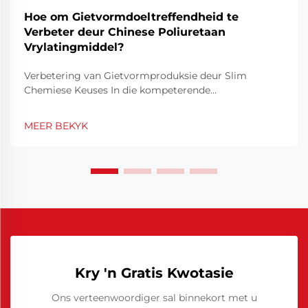
Hoe om Gietvormdoeltreffendheid te
Verbeter deur Chinese Poliuretaan
Vrylatingmiddel?
Verbetering van Gietvormproduksie deur Slim
Chemiese Keuses In die kompeterende
vervaardigingsomgewing is
gietvormdoeltreffendheid nie net 'n tegniese
MEER BEKYK
prioriteit nie, maar ook 'n finansiële noodsaaklikheid.
Deur gietvorme se werkverrigting te optimeer, kan
siklusse aansienlik verkort word, min...
Kry 'n Gratis Kwotasie
Ons verteenwoordiger sal binnekort met u