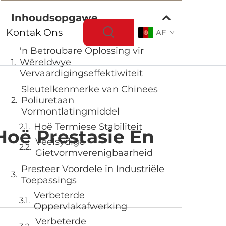
Inhoudsopgawe
Kontak Ons
AF
'n Betroubare Oplossing vir
Wêreldwye
Vervaardigingseffektiwiteit
Sleutelkenmerke van Chinees
Poliuretaan
Vormontlatingmiddel
Hoë Termiese Stabiliteit
Hoë Prestasie En
Veelsydige
Gietvormverenigbaarheid
Presteer Voordele in Industriële
Toepassings
Verbeterde
Oppervlakafwerking
Verbeterde