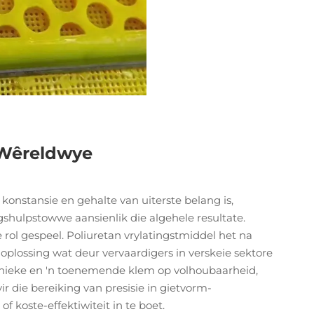
 Wêreldwye
onstansie en gehalte van uiterste belang is,
shulpstowwe aansienlik die algehele resultate.
 rol gespeel.
Poliuretan vrylatingstmiddel
het na
 oplossing wat deur vervaardigers in verskeie sektore
nieke en 'n toenemende klem op volhoubaarheid,
r die bereiking van presisie in gietvorm-
 koste-effektiwiteit in te boet.