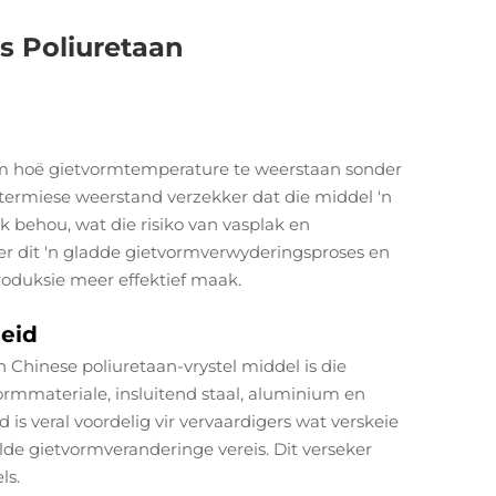
s Poliuretaan
m hoë gietvormtemperature te weerstaan sonder
ie termiese weerstand verzekker dat die middel 'n
behou, wat die risiko van vasplak en
ker dit 'n gladde gietvormverwyderingsproses en
oduksie meer effektief maak.
eid
n Chinese poliuretaan-vrystel middel is die
ormmateriale, insluitend staal, aluminium en
s veral voordelig vir vervaardigers wat verskeie
lde gietvormveranderinge vereis. Dit verseker
ls.