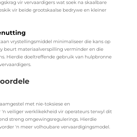
gskrag vir vervaardigers wat soek na skaalbare
eskik vir beide grootskaalse bedrywe en kleiner
enutting
taan vrystellingsmiddel minimaliseer die kans op
y beurt materiaalverspilling verminder en die
s. Hierdie doeltreffende gebruik van hulpbronne
vervaardigers.
oordele
 saamgestel met nie-toksiese en
n veiliger werklikekheid vir operateurs terwyl dit
nd streng omgewingsregulerings. Hierdie
evorder 'n meer volhoubare vervaardigingsmodel.