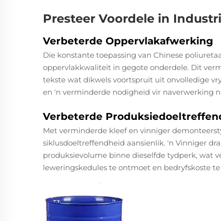
Presteer Voordele in Industr
Verbeterde Oppervlakafwerking
Die konstante toepassing van Chinese poliuretaa
oppervlakkwaliteit in gegote onderdele. Dit ver
tekste wat dikwels voortspruit uit onvolledige v
en 'n verminderde nodigheid vir naverwerking na
Verbeterde Produksiedoeltreffen
Met verminderde kleef en vinniger demonteersty
siklusdoeltreffendheid aansienlik. 'n Vinniger dra
produksievolume binne dieselfde tydperk, wat ve
leweringskedules te ontmoet en bedryfskoste te