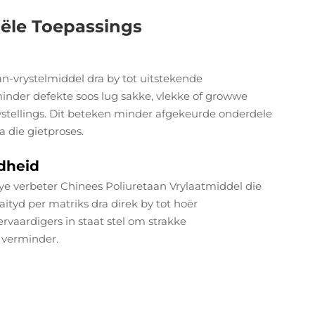
iële Toepassings
n-vrystelmiddel dra by tot uitstekende
minder defekte soos lug sakke, vlekke of growwe
rystellings. Dit beteken minder afgekeurde onderdele
 die gietproses.
dheid
e verbeter Chinees Poliuretaan Vrylaatmiddel die
aityd per matriks dra direk by tot hoër
rvaardigers in staat stel om strakke
 verminder.