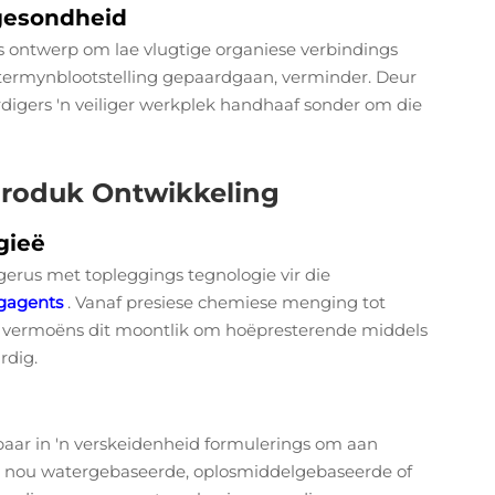
gesondheid
ls ontwerp om lae vlugtige organiese verbindings
angtermynblootstelling gepaardgaan, verminder. Deur
digers 'n veiliger werkplek handhaaf sonder om die
Produk Ontwikkeling
gieë
egerus met topleggings tegnologie vir die
ngagents
. Vanaf presiese chemiese menging tot
e vermoëns dit moontlik om hoëpresterende middels
rdig.
baar in 'n verskeidenheid formulerings om aan
dit nou watergebaseerde, oplosmiddelgebaseerde of