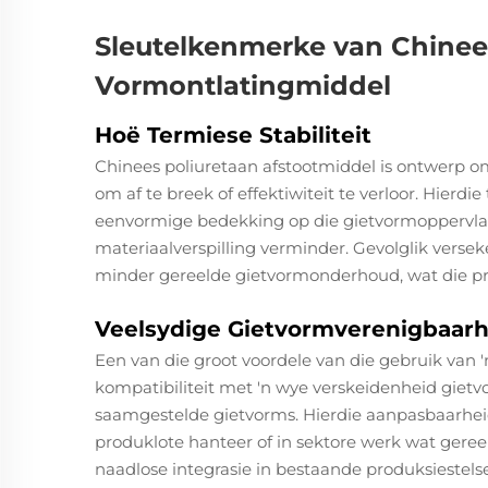
Sleutelkenmerke van Chinee
Vormontlatingmiddel
Hoë Termiese Stabiliteit
Chinees poliuretaan afstootmiddel
is ontwerp o
om af te breek of effektiwiteit te verloor. Hierd
eenvormige bedekking op die gietvormoppervlak 
materiaalverspilling verminder. Gevolglik verse
minder gereelde gietvormonderhoud, wat die pr
Veelsydige Gietvormverenigbaarh
Een van die groot voordele van die gebruik van '
kompatibiliteit met 'n wye verskeidenheid gietv
saamgestelde gietvorms. Hierdie aanpasbaarheid i
produklote hanteer of in sektore werk wat geree
naadlose integrasie in bestaande produksiestelse