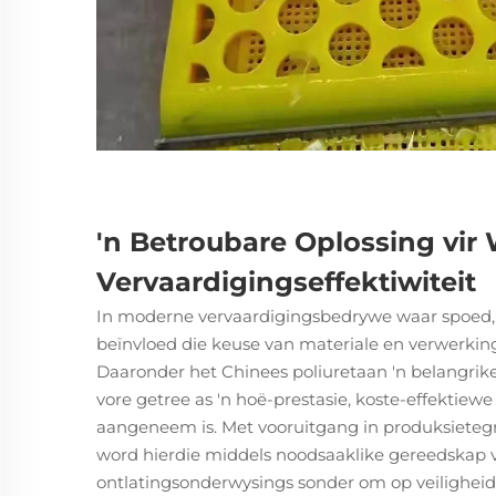
'n Betroubare Oplossing vir
Vervaardigingseffektiwiteit
In moderne vervaardigingsbedrywe waar spoed, k
beïnvloed die keuse van materiale en verwerking
Daaronder het Chinees poliuretaan 'n belangrike
vore getree as 'n hoë-prestasie, koste-effektiewe
aangeneem is. Met vooruitgang in produksieteg
word hierdie middels noodsaaklike gereedskap vi
ontlatingsonderwysings sonder om op veiligheid of