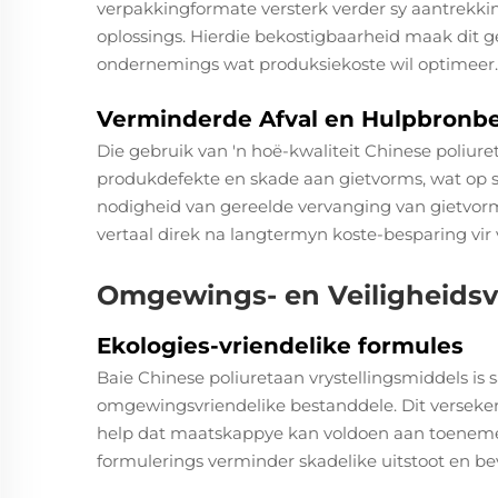
verpakkingformate versterk verder sy aantrekkin
oplossings. Hierdie bekostigbaarheid maak dit g
ondernemings wat produksiekoste wil optimeer.
Verminderde Afval en Hulpbronb
Die gebruik van 'n hoë-kwaliteit Chinese poliure
produkdefekte en skade aan gietvorms, wat op s
nodigheid van gereelde vervanging van gietvorm
vertaal direk na langtermyn koste-besparing vir 
Omgewings- en Veiligheidsv
Ekologies-vriendelike formules
Baie Chinese poliuretaan vrystellingsmiddels is
omgewingsvriendelike bestanddele. Dit verseker '
help dat maatskappye kan voldoen aan toeneme
formulerings verminder skadelike uitstoot en b