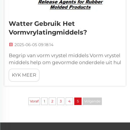
Watter Gebruik Het
Vormvrylatingmiddels?
2025-06-05 09:18:14
Begrip van vorm vrystel middels Vorm vrystel
middels help om gevormde onderdele uit hul
vorms te kry sonder om enige skade aan te
KYK MEER
rig tydens die vervaardigingsproses. Wat
hierdie produkte doen, is om 'n soort
barrière-laag tussen die vormoppervlak en
die materiaal wat gebruik word te skep...
Voraf
1
2
3
4
5
Volgende