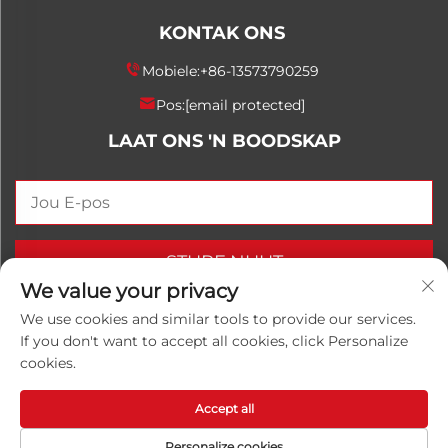
KONTAK ONS
Mobiele:
+86-13573790259
Pos:
[email protected]
LAAT ONS 'N BOODSKAP
STURF NUUT
We value your privacy
We use cookies and similar tools to provide our services.
If you don't want to accept all cookies, click Personalize
Kopiereg © 2026 China Shandong Luwanhong
cookies.
Chemical Co., Ltd. Alle regte voorbehou.
Privaatheidsbeleid
Accept all
Personalize cookies