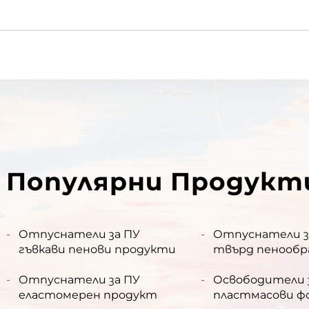
Популярни Продукт
Отпуснатели за ПУ
Отпуснатели з
гъвкави пенови продукти
твърд пенообр
продукт
Отпуснатели за ПУ
Освободители 
еластомерен продукт
пластмасови ф