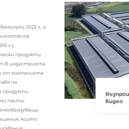
ана през 2023 г., е
vironmental
15 г.),
ически продукти.
ит в индустрията
си от компанията
тавя на
и продукти,
Възпрои
ни пасти,
видео
пенообразуващи
решения, които
исквания.