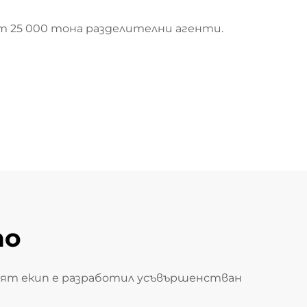
т 25 000 тона разделителни агенти.
то
ият екип е разработил усъвършенстван