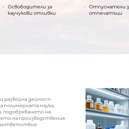
продукти
Освободители за
Отпуснатели з
каучукови отливки
отпечатъци
 и развойна дейност
а полимерната наука,
и, подобряването на
ето на производствения
 съответствие.