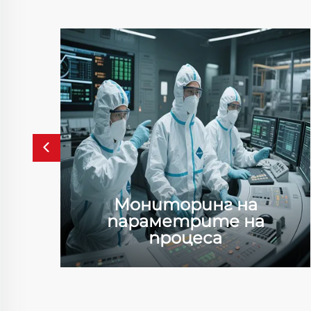
Мониторинг на
а
параметрите на
процеса