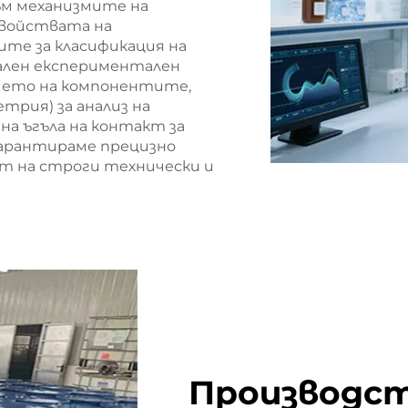
ъм механизмите на
свойствата на
те за класификация на
ален експериментален
ието на компонентите,
трия) за анализ на
а ъгъла на контакт за
гарантираме прецизно
т на строги технически и
Производс