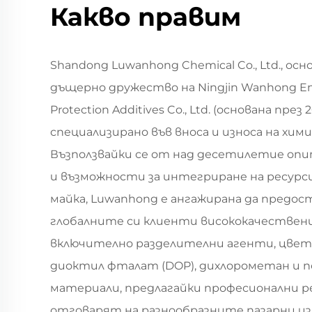
Какво правим
Shandong Luwanhong Chemical Co., Ltd., основ
дъщерно дружество на Ningjin Wanhong En
Protection Additives Co., Ltd. (основана през 20
специализирано във вноса и износа на хим
Възползвайки се от над десетилетие оп
и възможности за интегриране на ресур
майка, Luwanhong е ангажирана да предос
глобалните си клиенти висококачествен
включително разделителни агенти, цвет
диоктил фталат (DOP), дихлорометан и 
материали, предлагайки професионални 
отговарят на разнообразните пазарни из