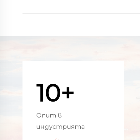
10+
Опит в
индустрията