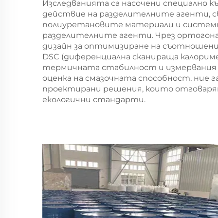
Изследванията са насочени специално к
действие на разделителните агенти, 
полиуретановите материали и системи
разделителните агенти. Чрез ортогон
дизайн за оптимизиране на съотношен
DSC (диференциална сканираща калориме
термичната стабилност и измервания н
оценка на смазочната способност, ние 
проектирани решения, които отговаря
екологични стандарти.