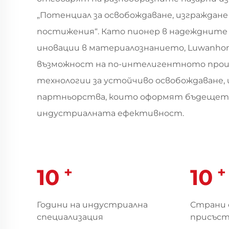
„Потенциал за освобождаване, изграждане
постижения“. Като пионер в надеждните
иновации в материалознанието, Luwanho
възможност на по-интелигентното прои
технологии за устойчиво освобождаване,
партньорства, които оформят бъдещет
индустриалната ефективност.
+
+
10
10
Години на индустриална
Страни 
специализация
присъс