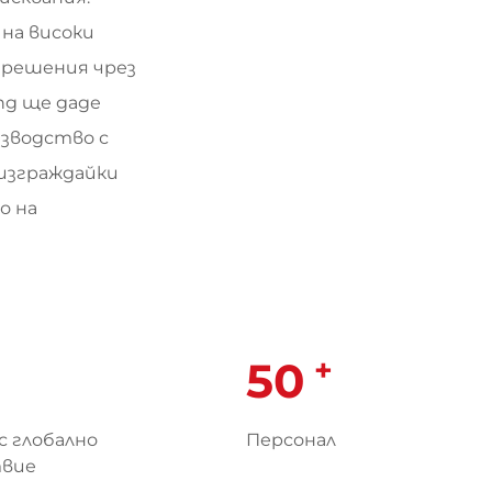
 на високи
 решения чрез
ng ще даде
зводство с
 изграждайки
о на
+
50
с глобално
Персонал
твие