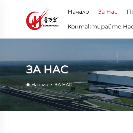
Начало
За Нас
П
Контактирайте На
ЗА НАС
Начало
>
ЗА НАС