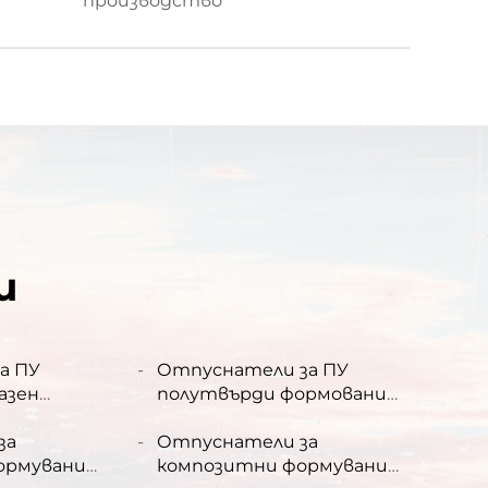
производство
и
а ПУ
Отпуснатели за ПУ
азен
полутвърди формовани
продукти
за
Отпуснатели за
ормувани
композитни формувани