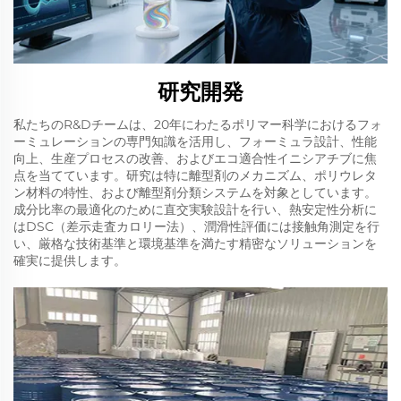
研究開発
私たちのR&Dチームは、20年にわたるポリマー科学におけるフォ
ーミュレーションの専門知識を活用し、フォーミュラ設計、性能
向上、生産プロセスの改善、およびエコ適合性イニシアチブに焦
点を当てています。研究は特に離型剤のメカニズム、ポリウレタ
ン材料の特性、および離型剤分類システムを対象としています。
成分比率の最適化のために直交実験設計を行い、熱安定性分析に
はDSC（差示走査カロリー法）、潤滑性評価には接触角測定を行
い、厳格な技術基準と環境基準を満たす精密なソリューションを
確実に提供します。