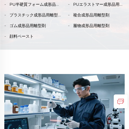
PU半硬質フォーム成形品用
PUエラストマー成形品用離
リリース剤
型剤
プラスチック成形品用離型
複合成形品用離型剤
剤
ゴム成形品用離型剤
履物成形品用離型剤
顔料ペースト