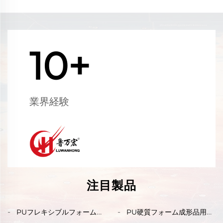
10+
業界経験
注目製品
PUフレキシブルフォーム成
PU硬質フォーム成形品用離
形品用離型剤
型剤