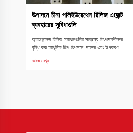
উত্পাদনে চীনা পলিইউরেথেন রিলিজ এজেন্ট
ব্যবহারের সুবিধাগুলি
অ্যাডভান্সড রিলিজ সমাধানগুলির সাহায্যে উৎপাদনশীলতা
বৃদ্ধি করা আধুনিক শিল্প উত্পাদনে, দক্ষতা এবং উপকরণ
পারফরম্যান্স প্রতিযোগিতামূলক থাকার জন্য মৌলিক ভূমিকা
আরও দেখুন
পালন করে। উৎপাদন দক্ষতায় অবদানের জন্য অন্যতম
প্রয়োজনীয় সরঞ্জাম হল রিলিজ... ব্যবহার