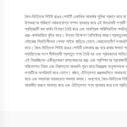
জৈব-ভিত্তিক পিইউ রঙের পেস্টটি একাধিক আকর্ষক সুবিধা প্রদান করে যা 
উপকরণের পরিবর্তে নবায়নযোগ্য সম্পদ ব্যবহার করে এই উদ্ভাবনী পণ্যটি 
প্রক্রিয়াটি কম কার্বন নি:সরণ তৈরি করে এবং সামগ্রিক পারিস্থিতিক পদচি
খরচ-কার্যকারিতা বৃদ্ধি করে। উন্নত বিক্ষেপণ বৈশিষ্ট্যের কারণে প্রস্
স্টোরেজ স্থিতিশীলতা শেলফ লাইফ বাড়িয়ে তোলে, মেয়াদোত্তীর্ণ পণ্যগুলি
করে। জৈব-ভিত্তিক পিইউ রঙের পেস্টটি চমৎকার রঙ ধরে রাখার ক্ষমতা প্র
স্থায়িত্বের ফলে দীর্ঘস্থায়ী প্রস্তুত পণ্য তৈরি হয় এবং গ্রাহকদের অভিয
এই নিরবচ্ছিন্ন একীভূতকরণ বাস্তবায়নের খরচ এবং প্রশিক্ষণের প্রয়োজ
পরিবেশগত নিয়ম এবং নিরাপত্তা মানগুলি পূরণ করে নিয়ন্ত্রক অনুপালনকে
পণ্যটিকে অপরিহার্য করে তোলে। ষষ্ঠত, ঐতিহ্যগত রঞ্জকগুলিতে সাধারণত পাও
করে এবং সম্ভাব্য দায়বদ্ধতা সমস্যা কমায়। অবশেষে, জৈব-ভিত্তিক পিইউ র
আকর্ষিত করতে সাহায্য করে এবং ঐতিহ্যগত পণ্য ব্যবহার করে চলা প্