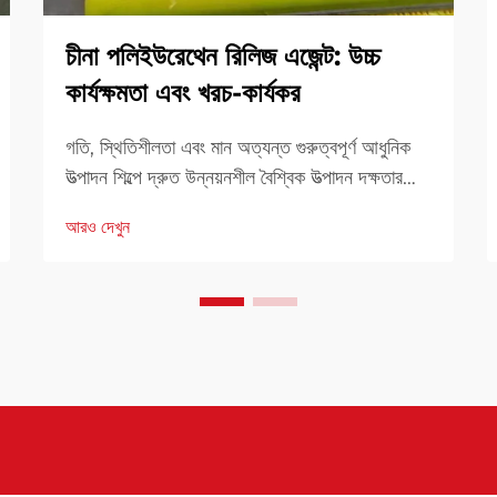
চীনা পলিইউরেথেন রিলিজ এজেন্ট: উচ্চ
কার্যক্ষমতা এবং খরচ-কার্যকর
গতি, স্থিতিশীলতা এবং মান অত্যন্ত গুরুত্বপূর্ণ আধুনিক
উত্পাদন শিল্পে দ্রুত উন্নয়নশীল বৈশ্বিক উত্পাদন দক্ষতার
জন্য একটি নির্ভরযোগ্য সমাধান। উপকরণ এবং
আরও দেখুন
প্রক্রিয়াকরণ সহায়কগুলির পছন্দ মোট ফলাফলকে
উল্লেখযোগ্যভাবে প্রভাবিত করে। এদের মধ্যে, চীনের...