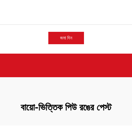
জমা দিন
বায়ো-ভিত্তিক পিউ রঙের পেস্ট