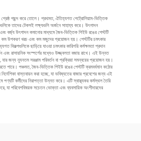
ে শ্রেষ্ঠ পছন্দ করে তোলে। প্রথমত, ঐতিহ্যগত পেট্রোলিয়াম-ভিত্তিক
িগুলিকে তাদের টেকসই লক্ষ্যগুলি অর্জনে সাহায্য করে। উৎপাদন
ষতা এবং বর্জ্য উৎপাদন কমানোর মাধ্যমে জৈব-ভিত্তিক পিইউ রঙের পেস্টটি
র ফলে কম উপকরণ খরচ এবং কম মজুদের প্রয়োজন হয়। পেস্টটির চমৎকার
গত বিকল্পগুলিকে ছাড়িয়ে যাওয়া চমৎকার কারিগরি কর্মক্ষমতা প্রদান
 এবং রাসায়নিক সংস্পর্শের মধ্যেও উজ্জ্বলতা বজায় রাখে। এই উন্নত
 যার জন্য ন্যূনতম সরঞ্জাম পরিবর্তন বা প্রক্রিয়া সমন্বয়ের প্রয়োজন হয়।
করতে পারে। পঞ্চমত, জৈব-ভিত্তিক পিইউ রঙের পেস্টটি ক্রমবর্ধমান কঠোর
র্দেশিকা বাস্তবায়ন করা হচ্ছে, যা ভবিষ্যতের বাজার প্রবেশের জন্য এই
 পণ্যটি কর্মীদের নিরাপত্তা উন্নত করে। এটি স্বাস্থ্যকর কর্মস্থল তৈরি
্ধি করে, যা পরিবেশবিষয়ক সচেতন ভোক্তা এবং ব্যবসায়িক অংশীদারদের