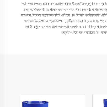
কর্মদক্ষতাসম্পন্ন রঞ্জকে রূপান্তরিত করতে উন্নত জৈবপ্রযুক্তিক পদ্ধত
উজ্জ্বল, দীর্ঘস্থায়ী রঙ প্রদান করা এবং একইসাথে চমৎকার রাসায়নিক 
সামঞ্জস্য, উত্তম আলোকস্থায়িতা বৈশিষ্ট্য এবং উন্নত প্রক্রিয়াকরণ বৈশিষ্ট
অটোমোটিভ উপাদান, জুতা উৎপাদন, কৃত্রিম চামড়া পণ্য এবং স্থাপত্য 
কোটিং ফর্মুলেশনে অসাধারণ কর্মদক্ষতা প্রদর্শন করে। বিভিন্ন পরিব
প্রকৃতি এটিকে বড় পায়তারের শিল্প ক