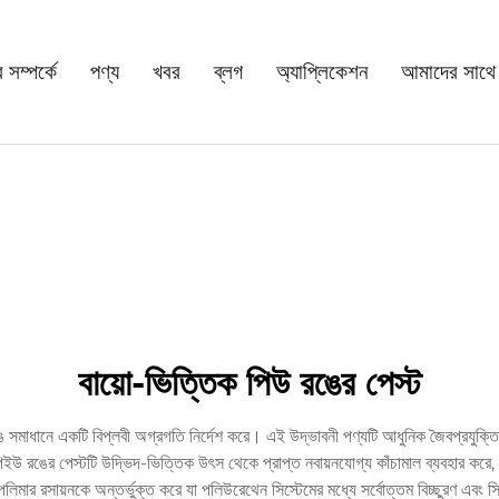
সম্পর্কে
পণ্য
খবর
ব্লগ
অ্যাপ্লিকেশন
আমাদের সাথে
বায়ো-ভিত্তিক পিউ রঙের পেস্ট
 সমাধানে একটি বিপ্লবী অগ্রগতি নির্দেশ করে। এই উদ্ভাবনী পণ্যটি আধুনিক জৈবপ্রযুক্তি
 পিইউ রঙের পেস্টটি উদ্ভিদ-ভিত্তিক উৎস থেকে প্রাপ্ত নবায়নযোগ্য কাঁচামাল ব্যবহার করে,
িমার রসায়নকে অন্তর্ভুক্ত করে যা পলিউরেথেন সিস্টেমের মধ্যে সর্বোত্তম বিচ্ছুরণ এবং স