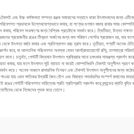
টেকসই এবং উচ্চ কর্মক্ষমতা সম্পন্ন রঞ্জক সমাধানের সন্ধানে থাকা উৎপাদকদের জন্য এটিক
পরিবেশগত প্রভাবকে উল্লেখযোগ্যভাবে কমায়, যা পণ্যের গুণমান বজায় রাখার সময় কোম্পান
হ্ন কমায়, পরিবেশ সংরক্ষণের জন্য বৈশ্বিক প্রচেষ্টাকে সমর্থন করে। দ্বিতীয়ত, উন্নত দক্
তুতকারকদের প্রয়োজনীয় রঙের তীব্রতা অর্জনের জন্য কম পরিমাণ পেস্টের প্রয়োজন হয়, যা
 থেকে উৎপন্ন বর্জ্য কমায় এবং প্রতিস্থাপন খরচ হ্রাস করে। তৃতীয়ত, পণ্যটি অনেক ঐতিহ্য
দর্শন করে, যা আপতনিক পরিবেশগত অবস্থা যেমন আলট্রাভায়োলেট রশ্মি, তাপমাত্রা পরিবর্তন
োগ কমে। চতুর্থত, পেস্টটি বিদ্যমান উৎপাদন প্রক্রিয়ার সাথে চমৎকার সামঞ্জস্য প্রদর্শন করে,
নীয়তা কমায়, যার ফলে উৎপাদন সূচি ব্যাহত না করেই কোম্পানিগুলি টেকসই অনুশীলন গ্রহণ 
 সমর্থন করে। অনেক অঞ্চলে রাসায়নিক নি:সরণ এবং টেকসই উৎপাদন অনুশীলনের জন্য কঠোর নি
য়া যায় এমন ক্ষতিকর উদ্বায়ী জৈব যৌগ এবং বিষাক্ত পদার্থগুলির সংস্পর্শ কমানোর মাধ্যমে
ঙের পেস্টটি পরিবেশগত দায়িত্বের প্রতি প্রতিশ্রুতি প্রদর্শন করে ব্র্যান্ডের খ্যাতি বৃদ
রতিযোগীদের থেকে নিজেদের পৃথক করে তোলে।