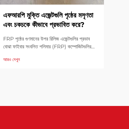
এফআরপি মুক্তি এজেন্টগুলি পৃষ্ঠের মসৃণতা
উৎপা
এবং চকচকে কীভাবে প্রভাবিত করে?
এজেন
FRP পৃষ্ঠের গুণমানের উপর রিলিজ এজেন্টগুলির প্রভাব
আধুনিক
বোঝা ফাইবার সংবলিত পলিমার (FRP) কম্পোজিটগুলির
বোঝা।
পৃষ্ঠের গুণমান যেমন দৃশ্যমানতার পাশাপাশি কার্যকারিতার
জন্য উ
আরও দেখুন
আরও দ
ক্ষেত্রেও একটি গুরুত্বপূর্ণ ভূমিকা পালন করে। FRP
বিকশি
রিলিজ এজেন্টগুলি উৎপাদন প্রক্রিয়ায় মৌলিক উপাদান
রিলিজ.
হিসাবে কাজ করে...