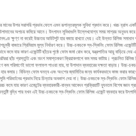
 মানের উপর সরাসরি প্রভাব ফেলে এমন রূপান্তরমূলক সুবিধা প্রদান করে। খরচ হ্রাস একটি প
ত করে উপাদানের অপচয় কমিয়ে আনে। উৎপাদন সুবিধাগুলি উল্লেখযোগ্য সময় সাশ্রয় অনুভব করে
মানদণ্ড ক্ষুণ্ণ না করেই উচ্চতর আউটপুট হার বজায় রাখতে দেয়। এই উন্নত রিলিজ সমাধান প
চুম্বী বাজারে প্রিমিয়াম মূল্য নির্ধারণ করে। উচ্চ-চকচকে স্ব-স্কিনিং ফোম রিলিজ এজেন্টটি 
ভাবে কমে যায় কারণ এজেন্টটি ছাঁচের পৃষ্ঠে ফোম জমা রোধ করে, যন্ত্রপাতির আয়ু বাড়িয়ে দে
ররা ছাঁচ প্রস্তুতি এবং অংশ সমাপ্তকরণ ক্রিয়াকলাপে কম সময় কাটায়। প্রচলিত রিলিজ সিস্
কারণে কম পরিমাণেই ভালো ফলাফল পাওয়া যায়, যা উপাদান ব্যবহারের দক্ষতা বাড়ায়। উচ্চ-
াখ্যানের হার কমায়। বিভিন্ন ফোম ঘনত্ব এবং অংশের জ্যামিতির জন্য কার্যকরভাবে কাজ করার কার
সুমি পরিবর্তনের প্রভাব নিয়ে চিন্তার অবকাশ দেয় না। উচ্চ-চকচকে স্ব-স্কিনিং ফোম রিলিজ
ে যায় কারণ এজেন্টের ব্যবহারকারী-বান্ধব আবেদন প্রক্রিয়াটি ন্যূনতম বিশেষ জ্ঞান প্রয়োজন
ুষ্টি বৃদ্ধি পায় যখন এই উচ্চ-চকচকে স্ব-স্কিনিং ফোম রিলিজ এজেন্ট ব্যবহার করে উৎপাদিত প