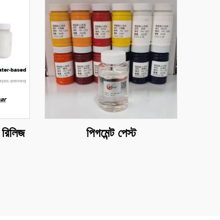
য রিলিজ
পিগমেন্ট পেস্ট