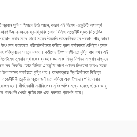
্রধান সুবিধা হিসাবে উঠে আসে, কারণ এই বিশেষ এজেন্টটি অসম্পূর্ণ
 কারণ উচ্চ-চকচকে স্ব-স্কিনিং ফোম রিলিজ এজেন্টটি দ্রুত ডিমোল্ডিং
্রয়োগ করার সাথে সাথে মানের উন্নতি তাৎক্ষণিকভাবে প্রকাশ পায়, কারণ
উৎপাদন ফলাফলে পরিবর্তনশীলতা কমিয়ে ধ্রুব কর্মক্ষমতা বৈশিষ্ট্য প্রদান
য় এবং পরিষ্কারের ঘনত্ব কমায়। কর্মীদের উৎপাদনশীলতা বৃদ্ধি পায় যখন এই
টেমের তুলনায় দ্রাবকের ব্যবহার কম এবং নিম্ন নির্গমন মাত্রার মাধ্যমে
চকচকে স্ব-স্কিনিং ফোম রিলিজ এজেন্টের সাথে গুণগত নিশ্চয়তা আরও সহজ
ণে উৎপাদনের নমনীয়তা বৃদ্ধি পায়। তাপমাত্রার স্থিতিশীলতা বিভিন্ন
 এজেন্টটি ইনভেন্টরির প্রয়োজনীয়তা কমিয়ে এবং উপাদান পরিচালনার
 হয়। দীর্ঘমেয়াদী স্থায়িত্বের সুবিধাগুলির মধ্যে রয়েছে ছাঁচের আয়ু
ণ্যগুলি শ্রেষ্ঠ পৃষ্ঠের মান এবং ধ্রুবতা প্রদর্শন করে।