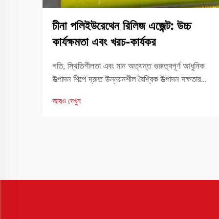
চীনা পলিইউরেথেন রিলিজ এজেন্ট: উচ্চ
কার্যক্ষমতা এবং খরচ-কার্যকর
গতি, স্থিতিশীলতা এবং মান অত্যন্ত গুরুত্বপূর্ণ আধুনিক
উত্পাদন শিল্পে দ্রুত উন্নয়নশীল বৈশ্বিক উত্পাদন দক্ষতার
জন্য একটি নির্ভরযোগ্য সমাধান। উপকরণ এবং
আরও দেখুন
প্রক্রিয়াকরণ সহায়কগুলির পছন্দ মোট ফলাফলকে
উল্লেখযোগ্যভাবে প্রভাবিত করে। এদের মধ্যে, চীনের...