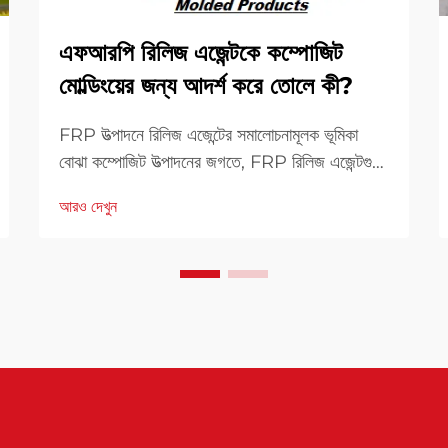
এফআরপি রিলিজ এজেন্টকে কম্পোজিট
মোল্ডিংয়ের জন্য আদর্শ করে তোলে কী?
FRP উত্পাদনে রিলিজ এজেন্টের সমালোচনামূলক ভূমিকা
বোঝা কম্পোজিট উত্পাদনের জগতে, FRP রিলিজ এজেন্টগুলি
সফল মোল্ডিং অপারেশন নিশ্চিত করতে অপরিহার্য ভূমিকা
আরও দেখুন
পালন করে। এই বিশেষ রাসায়নিক সংমিশ্রণগুলি তৈরি করে
...