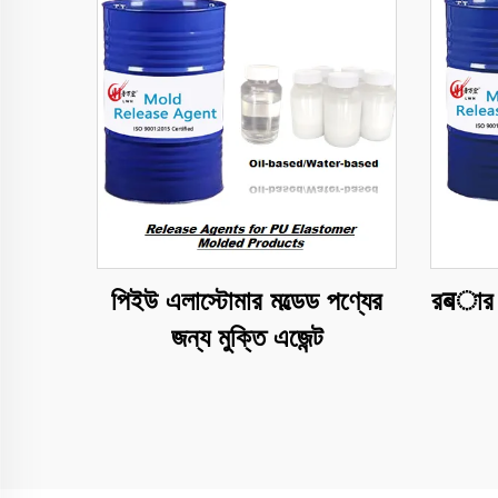
পিইউ এলাস্টোমার মল্ডেড পণ্যের
রबার ম
জন্য মুক্তি এজেন্ট