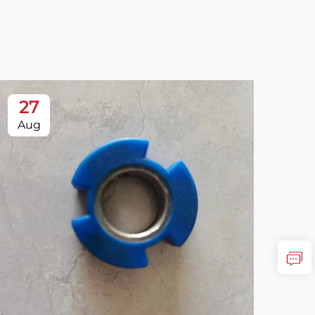
27
2
Aug
Oc