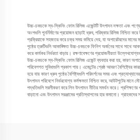
উচ্চ-চকচকে স্ব-স্কিনিং ফোম রিলিজ এজেন্টটি উৎপাদন দক্ষতা এবং পণ্যের
অংশগুলি পুনর্নির্মাণের প্রয়োজন ছাড়াই ধ্রুব, পরিষ্কার রিলিজ নিশ্চি
প্রক্রিয়াকে সহজতর করে চক্র সময় কমিয়ে দেয়, যা অপারেটরদের মানের 
পৃষ্ঠের ত্রুটিগুলি আকাঙ্ক্ষিত উচ্চ-চকচকে ফিনিশ অর্জনের সাথে সাথে আকাশ
করে কার্যকর নির্ভরতা বাড়ায়। রক্ষণাবেক্ষণের প্রয়োজনীয়তা উল্লেখযোগ্য
উচ্চ-চকচকে স্ব-স্কিনিং ফোম রিলিজ এজেন্ট ব্যবহার করা হয়, কারণ অপারেট
পরিবেশগত সুবিধাগুলি প্রকাশ পায়। এজেন্টের শ্রেষ্ঠ আবরণ বৈশিষ্ট্যের 
হয়ে যায় কারণ ধ্রুব পৃষ্ঠের বৈশিষ্ট্যগুলি পরিদর্শনের সময় এবং প্রত্য
উৎপাদন পরিবেশে নির্ভরযোগ্য কর্মক্ষমতা নিশ্চিত করে, আউটপুটের মানে মৌ
পদ্ধতিগুলি সরলীকরণ করে লিন উৎপাদন নীতির সমর্থন করে। প্রশিক্ষণের খরচ কম
বাড়ানো এবং উৎপাদন সরঞ্জামের প্রতিস্থাপনের হার কমানো। গ্রাহকদের সন্ত