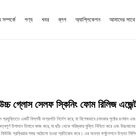
সম্পর্কে
পণ্য
খবর
ব্লগ
অ্যাপ্লিকেশন
আমাদের সাথে
উচ্চ গ্লোস সেলফ স্কিনিং ফোম রিলিজ এজেন্
যুক্তিতে একটি বিপ্লবী অগ্রগতি নির্দেশ করে, যা বিশেষভাবে চমৎকার পৃষ্ঠের গুণমান এবং ক
র্ণ উপাদান হিসাবে কাজ করে, যা ছাঁচ থেকে পরিষ্কার মুক্তি নিশ্চিত করে এবং উচ্চমানের প
া কিউরিং প্রক্রিয়ার সময় আঠালো হওয়া প্রতিরোধ করে। এর অনন্য ফর্মুলেশনে উন্নত সিলিক