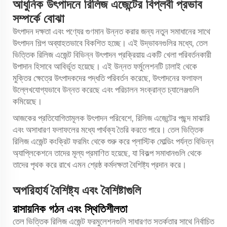
আধুনিক উৎপাদনে রিলিজ এজেন্টের বিপ্লবী প্রভাব
সম্পর্কে বোঝা
উৎপাদন দক্ষতা এবং পণ্যের গুণমান উন্নত করার জন্য নতুন সমাধানের সাথে
উৎপাদন শিল্প অব্যাহতভাবে বিকশিত হচ্ছে। এই উদ্ভাবনগুলির মধ্যে, তেল
ভিত্তিক রিলিজ এজেন্ট বিভিন্ন উৎপাদন প্রক্রিয়ায় একটি খেলা পরিবর্তনকারী
উপাদান হিসাবে আবির্ভূত হয়েছে। এই উন্নত ফর্মুলেশনটি ঢালাই থেকে
মুক্তির ক্ষেত্রে উৎপাদকদের পদ্ধতি পরিবর্তন করেছে, উৎপাদনের ফলাফল
উল্লেখযোগ্যভাবে উন্নত করেছে এবং পরিচালন সংক্রান্ত চ্যালেঞ্জগুলি
কমিয়েছে।
আজকের প্রতিযোগিতামূলক উৎপাদন পরিবেশে, রিলিজ এজেন্টের পছন্দ মাঝারি
এবং অসাধারণ ফলাফলের মধ্যে পার্থক্য তৈরি করতে পারে।
তেল ভিত্তিক
রিলিজ এজেন্ট
কংক্রিট ফরমিং থেকে শুরু করে প্লাস্টিক মোল্ডিং পর্যন্ত বিভিন্ন
অ্যাপ্লিকেশনে তাদের মূল্য প্রমাণিত হয়েছে, যা বিকল্প সমাধানগুলি থেকে
তাদের পৃথক করে রাখে এমন শ্রেষ্ঠ কর্মদক্ষতা বৈশিষ্ট্য প্রদান করে।
অপরিহার্য বৈশিষ্ট্য এবং বৈশিষ্টাগুলি
রাসায়নিক গঠন এবং স্থিতিশীলতা
তেল ভিত্তিক রিলিজ এজেন্ট ফরমুলেশনগুলি সাধারণত সতর্কতার সাথে নির্বাচিত