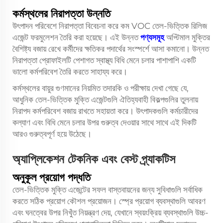
কর্মস্থলের নিরাপত্তা উন্নতি
উৎপাদন পরিবেশে নিরাপত্তা বিবেচনা করে কম VOC তেল-ভিত্তিক রিলিজ
এজেন্ট ফরমুলেশন তৈরি করা হয়েছে। এই উন্নত
পণ্যসমূহ
অপ্টিমাল মুক্তির
বৈশিষ্ট্য বজায় রেখে কর্মীদের ক্ষতিকর পদার্থের সংস্পর্শে আসা কমানো। উন্নত
নিরাপত্তা প্রোফাইলটি পেশাগত স্বাস্থ্য বিধি মেনে চলার পাশাপাশি একটি
ভালো কর্মপরিবেশ তৈরি করতে সাহায্য করে।
কর্মস্থলের বায়ুর গুণমানের নিয়মিত তদারকি ও পরীক্ষায় দেখা গেছে যে,
আধুনিক তেল-ভিত্তিক মুক্তি এজেন্টগুলি ঐতিহ্যবাহী বিকল্পগুলির তুলনায়
নিরাপদ কর্মপরিবেশ বজায় রাখতে সহায়তা করে। উৎপাদকগুলি কর্মচারীদের
কল্যাণ এবং বিধি মেনে চলার উপর গুরুত্ব দেওয়ার সাথে সাথে এই দিকটি
আরও গুরুত্বপূর্ণ হয়ে উঠেছে।
অ্যাপ্লিকেশন টেকনিক এবং বেস্ট প্র্যাকটিস
অনুকূল প্রয়োগ পদ্ধতি
তেল-ভিত্তিক মুক্তি এজেন্টের সফল বাস্তবায়নের জন্য সুবিধাগুলি সর্বাধিক
করতে সঠিক প্রয়োগ কৌশল প্রয়োজন। স্প্রে প্রয়োগ ব্যবস্থাগুলি আবরণ
এবং ঘনত্বের উপর নিখুঁত নিয়ন্ত্রণ দেয়, যেখানে স্বয়ংক্রিয় ব্যবস্থাগুলি উচ্চ-