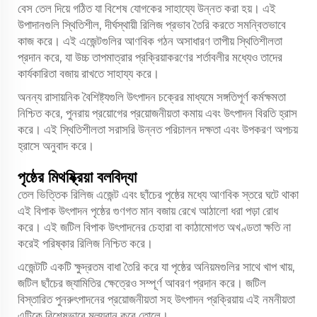
বেস তেল দিয়ে গঠিত যা বিশেষ যোগকের সাহায্যে উন্নত করা হয়। এই
উপাদানগুলি স্থিতিশীল, দীর্ঘস্থায়ী রিলিজ প্রভাব তৈরি করতে সমন্বিতভাবে
কাজ করে। এই এজেন্টগুলির আণবিক গঠন অসাধারণ তাপীয় স্থিতিশীলতা
প্রদান করে, যা উচ্চ তাপমাত্রার প্রক্রিয়াকরণের শর্তাবলীর মধ্যেও তাদের
কার্যকারিতা বজায় রাখতে সাহায্য করে।
অনন্য রাসায়নিক বৈশিষ্ট্যগুলি উৎপাদন চক্রের মাধ্যমে সঙ্গতিপূর্ণ কর্মক্ষমতা
নিশ্চিত করে, পুনরায় প্রয়োগের প্রয়োজনীয়তা কমায় এবং উৎপাদন বিরতি হ্রাস
করে। এই স্থিতিশীলতা সরাসরি উন্নত পরিচালন দক্ষতা এবং উপকরণ অপচয়
হ্রাসে অনুবাদ করে।
পৃষ্ঠের মিথষ্ক্রিয়া বলবিদ্যা
তেল ভিত্তিক রিলিজ এজেন্ট এবং ছাঁচের পৃষ্ঠের মধ্যে আণবিক স্তরে ঘটে থাকা
এই বিপাক উৎপাদন পৃষ্ঠের গুণগত মান বজায় রেখে আঠালো ধরা পড়া রোধ
করে। এই জটিল বিপাক উৎপাদনের চেহারা বা কাঠামোগত অখণ্ডতা ক্ষতি না
করেই পরিষ্কার রিলিজ নিশ্চিত করে।
এজেন্টটি একটি ক্ষুদ্রতম বাধা তৈরি করে যা পৃষ্ঠের অনিয়মগুলির সাথে খাপ খায়,
জটিল ছাঁচের জ্যামিতির ক্ষেত্রেও সম্পূর্ণ আবরণ প্রদান করে। জটিল
বিস্তারিত পুনরুৎপাদনের প্রয়োজনীয়তা সহ উৎপাদন প্রক্রিয়ায় এই নমনীয়তা
এটিকে বিশেষভাবে মূল্যবান করে তোলে।