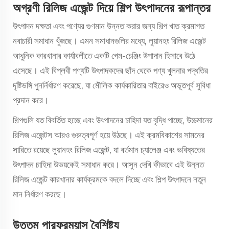
অগ্রণী রিলিজ এজেন্ট দিয়ে শিল্প উৎপাদনের রূপান্তর
উৎপাদন দক্ষতা এবং পণ্যের গুণমান উন্নত করার জন্য শিল্প খাত ক্রমাগত
নবাচারী সমাধান খুঁজছে। এমন সমাধানগুলির মধ্যে, লুয়ানহং রিলিজ এজেন্ট
আধুনিক কারখানার কার্যাবলীতে একটি গেম-চেঞ্জিং উপাদান হিসাবে উঠে
এসেছে। এই বিপ্লবী পণ্যটি উৎপাদকদের ছাঁদ থেকে পণ্য খুলনার পদ্ধতির
দৃষ্টিভঙ্গি পুনর্নির্ধারণ করেছে, যা মৌলিক কার্যকারিতার বাইরেও অভূতপূর্ব সুবিধা
প্রদান করে।
শিল্পগুলি যত বিবর্তিত হচ্ছে এবং উৎপাদনের চাহিদা যত বৃদ্ধি পাচ্ছে, উচ্চমানের
রিলিজ এজেন্টস
আরও গুরুত্বপূর্ণ হয়ে উঠছে। এই ক্রমবিকাশের সামনের
সারিতে রয়েছে লুয়ানহং রিলিজ এজেন্ট, যা বর্তমান চ্যালেঞ্জ এবং ভবিষ্যতের
উৎপাদন চাহিদা উভয়কেই সমাধান করে। আসুন দেখি কীভাবে এই উন্নত
রিলিজ এজেন্ট কারখানার কার্যক্রমকে বদলে দিচ্ছে এবং শিল্প উৎপাদনে নতুন
মান নির্ধারণ করছে।
উত্তম পারফরম্যান্স বৈশিষ্ট্য