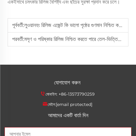
একইসাথে চমৎকার রিলিজ বৈশিষ্ট্য এবং ছাঁচের সুরক্ষা প্রদান করে চলে।
পূর্ববর্তী:
লুওয়ানহং রিলিজ এজেন্ট কি ভালো পৃষ্ঠের গুণমান নিশ্চিত করতে পারে?
পরবর্তী:
মসৃণ ও পরিষ্কার রিলিজ নিশ্চিত করতে পারে তেল-ভিত্তিক রিলিজ এজেন্ট?
যোগাযোগ করুন
মোবাইল:
+86-13573790259
মেইল:
[email protected]
আমাদের একটি বার্তা দিন