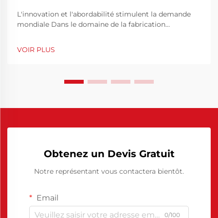
L'innovation et l'abordabilité stimulent la demande
mondiale Dans le domaine de la fabrication
industrielle, l'efficacité et la précision sont des
éléments clés pour garantir une qualité de production
VOIR PLUS
constante. L'agent démoulant polyuréthane chinois
s'est imposé comme une solution piv...
Obtenez un Devis Gratuit
Notre représentant vous contactera bientôt.
Email
0/100