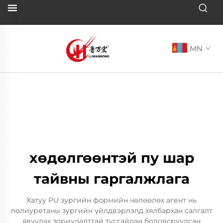
MN
хөдөлгөөнтэй пу шар
тайвны гаргалжлага
Хатуу PU зургийн формийн чөлөөлөх агент нь
полиуретаны зургийн үйлдвэрлэлд хялбархан салгалт
явуулах зориулалттай тусгайлан боловсруулсан