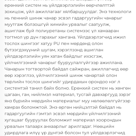
ерөнхий систем нь үйлдвэрлэлийн өөрчлөлттэй
зохицож, үйл ажиллагааг хялбаршуулдаг. Энэ технологи
нь пенний шинж чанар эсвэл гадаргуугийн чанарыг
муутгаж болзошгүй химийн урвалыг саатуулж,
ашиглаж буй полиуретаны системээс үл хамааран
тогтмол үр дүн гарахыг хангана. Үйлдвэрлэгчид ижил
тослох шингээг хатуу PU пен мөрдөнд олон
бүтээгдэхүүний шугам, хэрэглээнд ашиглан
үйлдвэрлэлийн уян хатан байдлыг ихэсгэж,
үйлчилгээний чанарыг бууруулалгүйгээр ажиллана.
Чанарын тогтвортой байдал сайжран, ажиллагчид өөр
өөр хэрэглээ, үйлчилгээний шинж чанартай олон
төрлийн тослох шингийг удирдахын орондоо нэг л
системтэй танил байх болно. Ерөнхий систем нь хөнгөн
цагаан, ган, нийлмэл материал, тусгай давхаргууд зэрэг
янз бүрийн мөрдийн материалыг муу нөлөөлөлгүйгээр
хамрах боломжтой. Энэ өргөн нийцэлтэй байдал нь
гадаргуугийн гэмтэл эсвэл мөрдийн үйлчилгээний
хугацааг бууруулах боломжит материал хоорондын
урвалын талаарх анхаарлыг арилгадаг. Нөөцийн
удирдлага илүү үр дүнтэй болсон тул үйлдвэрлэгчид