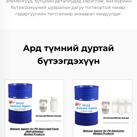
элементүүд, бүтцийн деталиудад хэрэглэж, янз бүрийн
бүтээгдэхүүний цувралын дагуу тогтвортой чанар,
гадаргуугийн төгсгөлөөр анхаарал хандуулдаг.
Ард түмний дуртай
бүтээгдэхүүн