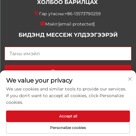
ХОЛБОО БАРИЛЦАХ
Гар утасны:
+86-13573790259
Мэйл:
[email protected]
БИДЭНД МЕССЕЖ ҮЛДЭЭГЭЭРЭЙ
Одоо илгээх
We value your privacy
We use cookies and similar tools to provide our services.
If you don't want to accept all cookies, click Personalize
Хуульчийн эрх © 2025 Орос Улаанхангай Луванхонг
cookies.
Химийн К°, Ltd. Бүх эрхүүд хадгалагдсан.
Нууцлалын
бодлого
Accept all
Personalize cookies