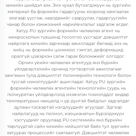
химийн шийдэл юм. Энэ чухал бүтээгдэхүүн нь зургийн
материал ба формийн гадаргууны хооронд хамгаалах
хязгаар үүсгэж, наалдахийг сааруулах, гадаргуугийн
чанар болон хэмжээний нарийвчлалыг хадгалж өгдөг.
Хатуу PU зургийн формийн чөлөөлөх агент нь
микроскопын түвшинд тосолгоо үүсгэдэг дэвшилтэт
найрлага химийн зарчмаар ажилладаг бөгөөд энэ нь
хийц нь формийн цонхноос гэмтэл, деформацид
оралгүй цэвэрхэн салж гарах боломжийг олгодог.
Орчин үеийн чөлөөлөх агентууд янз бүрийн
үйлдвэрлэлийн орчинд тогтвортой ажиллагааг
хангахын тулд дэвшилтэт полимерийн технологи болон
тусгай нэмэлтүүдийг ашигладаг. Хатуу PU зургийн
формийн чөлөөлөх агентийн технологийн суурь нь
полиуретан үйлдвэрлэлд ихэвчлэн тохиолддог өндөр
температурын нөхцөлд ч үр дүнтэй байдлыг хадгалдаг
дулаан-тэсвэртэй нэгдлүүдийг агуулдаг. Эдгээр
найрлагууд нь полиол, изоцианатын бүрэлдэхүүн
хэсгүүдийг оруулаад PU системийн янз бүрийн
төрлүүдтэй сайн химийн нийцэлтэй байх тул зургийн
хатуурах процессийг саатаахгүй. Дэвшилтэт чөлөөлөх