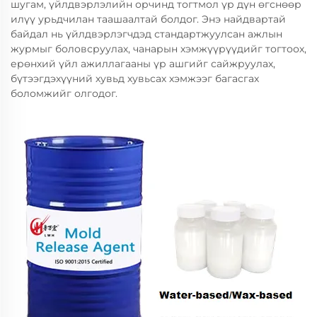
шугам, үйлдвэрлэлийн орчинд тогтмол үр дүн өгснөөр
илүү урьдчилан таашаалтай болдог. Энэ найдвартай
байдал нь үйлдвэрлэгчдэд стандартжуулсан ажлын
журмыг боловсруулах, чанарын хэмжүүрүүдийг тогтоох,
ерөнхий үйл ажиллагааны үр ашгийг сайжруулах,
бүтээгдэхүүний хувьд хувьсах хэмжээг багасгах
боломжийг олгодог.