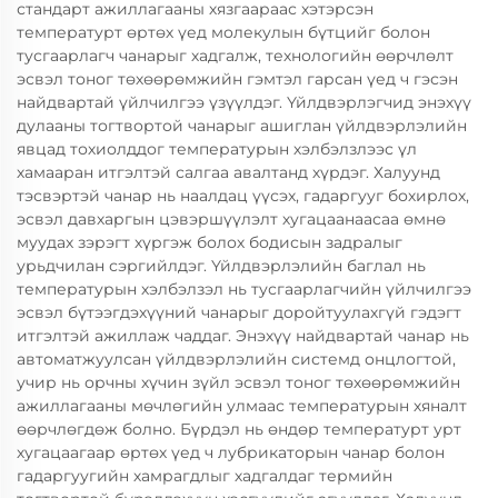
стандарт ажиллагааны хязгаараас хэтэрсэн
температурт өртөх үед молекулын бүтцийг болон
тусгаарлагч чанарыг хадгалж, технологийн өөрчлөлт
эсвэл тоног төхөөрөмжийн гэмтэл гарсан үед ч гэсэн
найдвартай үйлчилгээ үзүүлдэг. Үйлдвэрлэгчид энэхүү
дулааны тогтвортой чанарыг ашиглан үйлдвэрлэлийн
явцад тохиолддог температурын хэлбэлзлээс үл
хамааран итгэлтэй салгаа авалтанд хүрдэг. Халуунд
тэсвэртэй чанар нь наалдац үүсэх, гадаргууг бохирлох,
эсвэл давхаргын цэвэршүүлэлт хугацаанаасаа өмнө
муудах зэрэгт хүргэж болох бодисын задралыг
урьдчилан сэргийлдэг. Үйлдвэрлэлийн баглал нь
температурын хэлбэлзэл нь тусгаарлагчийн үйлчилгээ
эсвэл бүтээгдэхүүний чанарыг доройтуулахгүй гэдэгт
итгэлтэй ажиллаж чаддаг. Энэхүү найдвартай чанар нь
автоматжуулсан үйлдвэрлэлийн системд онцлогтой,
учир нь орчны хүчин зүйл эсвэл тоног төхөөрөмжийн
ажиллагааны мөчлөгийн улмаас температурын хяналт
өөрчлөгдөж болно. Бүрдэл нь өндөр температурт урт
хугацаагаар өртөх үед ч лубрикаторын чанар болон
гадаргуугийн хамрагдлыг хадгалдаг термийн