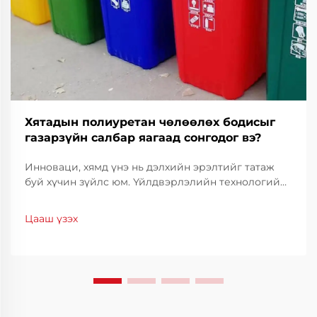
Хятадын полиуретан чөлөөлөх бодисыг
газарзүйн салбар яагаад сонгодог вэ?
Инноваци, хямд үнэ нь дэлхийн эрэлтийг татаж
буй хүчин зүйлс юм. Үйлдвэрлэлийн технологийн
салбарт үйлдвэрлэлийн чанарыг тогтвортой
байлгахын тулд үр ашигтай байдал, нарийвчлал
Цааш үзэх
нь чухал үүрэг гүйцэтгэдэг. Хятадын полиуретан
тусгаарлагч нь тогтоогч шийдэл болж байгаа
бөгөөд...