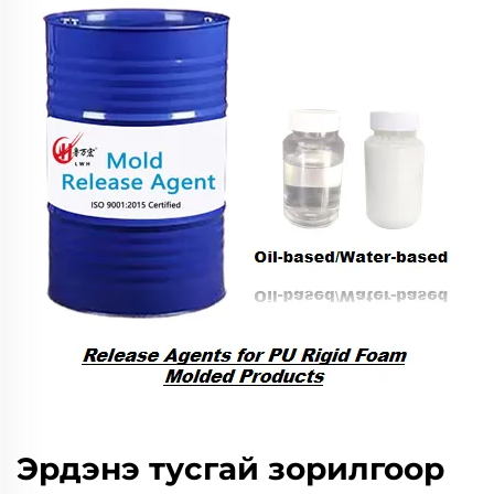
Эрдэнэ тусгай зорилгоор