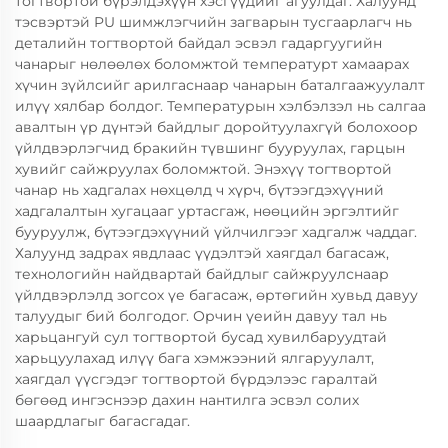
тогтвортой бүрэлдэхүүн хэсгүүдийг агуулдаг. Халуунд
тэсвэртэй PU шимжлэгчийн загварын тусгаарлагч нь
деталийн тогтвортой байдал эсвэл гадаргуугийн
чанарыг нөлөөлөх боломжтой температурт хамаарах
хүчин зүйлсийг арилгаснаар чанарын баталгаажуулалт
илүү хялбар болдог. Температурын хэлбэлзэл нь салгаа
авалтын үр дүнтэй байдлыг доройтуулахгүй болохоор
үйлдвэрлэгчид бракийн түвшинг бууруулах, гарцын
хувийг сайжруулах боломжтой. Энэхүү тогтвортой
чанар нь хадгалах нөхцөлд ч хүрч, бүтээгдэхүүний
хадгалалтын хугацааг уртасгаж, нөөцийн эргэлтийг
бууруулж, бүтээгдэхүүний үйлчилгээг хадгалж чаддаг.
Халуунд задрах явдлаас үүдэлтэй хаягдал багасаж,
технологийн найдвартай байдлыг сайжруулснаар
үйлдвэрлэлд зогсох үе багасаж, өртөгийн хувьд давуу
талуудыг бий болгодог. Орчин үеийн давуу тал нь
харьцангуй сул тогтвортой бусад хувилбаруудтай
харьцуулахад илүү бага хэмжээний ялгаруулалт,
хаягдал үүсгэдэг тогтвортой бүрдэлээс гаралтай
бөгөөд ингэснээр дахин нантилга эсвэл солих
шаардлагыг багасгадаг.