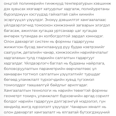
онцгой полимерийн гинжнүүд температурын хэвшинж
дэх хувьсах хязгаарт хатуурлыг хадгалж, полийуретаны
бүрэлдэхүүн хэсгүүдэд гайхалтай сайн химийн
эсэргүүцэл үзүүлдэг. Энэхүү дэвшилтэт хамгаалалаас
үйлдвэрлэгчид томоохон хэмжээний загварын элэгдэл
багасаж, ажиллах хугацаа уртсанаар цаг хугацаа
өнгөрөх тутамдаа ач холбогдолтой зардал хэмнэдэг.
Олон давхаргат систем нь формны гадаргууны
жижигхэн бусад зангилаанууд руу будаа нэвтрэхийг
саатуулж, деталийн чанар, хэмжээсийн нарийвчлалыг
хадгалахын тулд гладкийн салгалтын гадаргууг
хадгалдаг. Үйлдвэрлэгч баглал нь будааны найрлага,
боловсруулалтын параметрийн өөрчлөлтөөс үл
хамааран тогтмол салгалтын үзүүлэлтийг туршдаг
бөгөөд уламжлалт түрхэгчдийн хувьд түгээмэл
тохиолддог таашаалгүй байдлыг арилгадаг.
Хамгаалалтын технологи нь нарийн төвөгтэй формны
геометрт тохирч, уламжлалт бүрхэвчийн аргад сорилт
болдог нарийн гадаргуун дэлгэрэнгүй мэдээлэл, гүн
хөндийд жигд хүрээлэлт үзүүлдэг. Чанарын хяналт нь
олон давхаргат хамгаалалт нь ялгаатай бүтээгдэхүүний