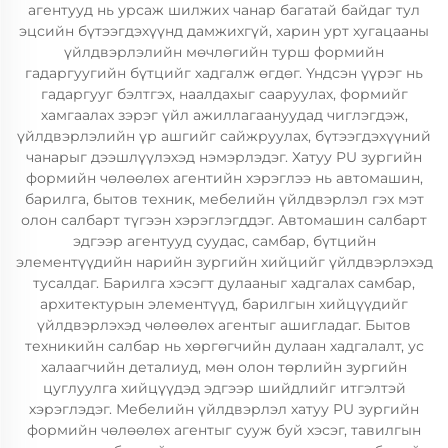
агентууд нь урсаж шилжих чанар багатай байдаг тул
эцсийн бүтээгдэхүүнд дамжихгүй, харин урт хугацааны
үйлдвэрлэлийн мөчлөгийн турш формийн
гадаргуугийн бүтцийг хадгалж өгдөг. Үндсэн үүрэг нь
гадаргууг бэлтгэх, наалдахыг сааруулах, формийг
хамгаалах зэрэг үйл ажиллагаануудад чиглэгдэж,
үйлдвэрлэлийн үр ашгийг сайжруулах, бүтээгдэхүүний
чанарыг дээшлүүлэхэд нэмэрлэдэг. Хатуу PU зургийн
формийн чөлөөлөх агентийн хэрэглээ нь автомашин,
барилга, бытов техник, мебелийн үйлдвэрлэл гэх мэт
олон салбарт түгээн хэрэглэгддэг. Автомашин салбарт
эдгээр агентууд суудас, самбар, бүтцийн
элементүүдийн нарийн зургийн хийцийг үйлдвэрлэхэд
тусалдаг. Барилга хэсэгт дулааныг хадгалах самбар,
архитектурын элементүүд, барилгын хийцүүдийг
үйлдвэрлэхэд чөлөөлөх агентыг ашигладаг. Бытов
техникийн салбар нь хөргөгчийн дулаан хадгалалт, ус
халаагчийн деталиуд, мөн олон төрлийн зургийн
цуглуулга хийцүүдэд эдгээр шийдлийг итгэлтэй
хэрэглэдэг. Мебелийн үйлдвэрлэл хатуу PU зургийн
формийн чөлөөлөх агентыг сууж буй хэсэг, тавилгын