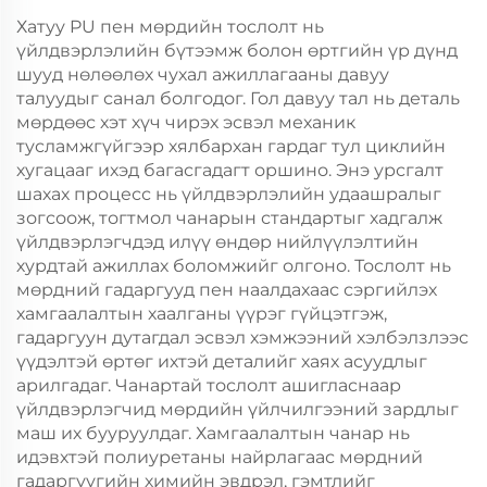
Хатуу PU пен мөрдийн тослолт нь
үйлдвэрлэлийн бүтээмж болон өртгийн үр дүнд
шууд нөлөөлөх чухал ажиллагааны давуу
талуудыг санал болгодог. Гол давуу тал нь деталь
мөрдөөс хэт хүч чирэх эсвэл механик
тусламжгүйгээр хялбархан гардаг тул циклийн
хугацааг ихэд багасгадагт оршино. Энэ урсгалт
шахах процесс нь үйлдвэрлэлийн удаашралыг
зогсоож, тогтмол чанарын стандартыг хадгалж
үйлдвэрлэгчдэд илүү өндөр нийлүүлэлтийн
хурдтай ажиллах боломжийг олгоно. Тослолт нь
мөрдний гадаргууд пен наалдахаас сэргийлэх
хамгаалалтын хаалганы үүрэг гүйцэтгэж,
гадаргуун дутагдал эсвэл хэмжээний хэлбэлзлээс
үүдэлтэй өртөг ихтэй деталийг хаях асуудлыг
арилгадаг. Чанартай тослолт ашигласнаар
үйлдвэрлэгчид мөрдийн үйлчилгээний зардлыг
маш их бууруулдаг. Хамгаалалтын чанар нь
идэвхтэй полиуретаны найрлагаас мөрдний
гадаргуугийн химийн эвдрэл, гэмтлийг