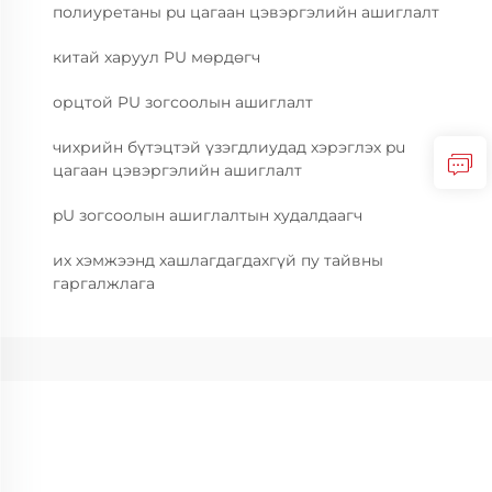
полиуретаны pu цагаан цэвэргэлийн ашиглалт
китай харуул PU мөрдөгч
орцтой PU зогсоолын ашиглалт
чихрийн бүтэцтэй үзэгдлиудад хэрэглэх pu
цагаан цэвэргэлийн ашиглалт
pU зогсоолын ашиглалтын худалдаагч
их хэмжээнд хашлагдагдахгүй пу тайвны
гаргалжлага