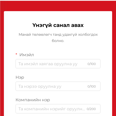
Үнэгүй санал авах
Манай төлөөлөгч танд удахгүй холбогдох
болно.
Имэйл
0/100
Нэр
0/100
Компанийн нэр
0/200