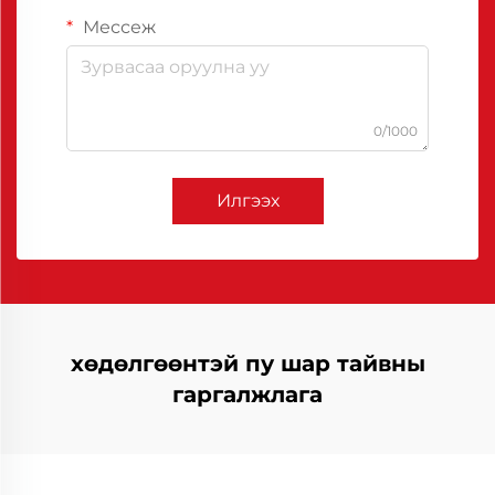
Мессеж
0/1000
Илгээх
хөдөлгөөнтэй пу шар тайвны
гаргалжлага