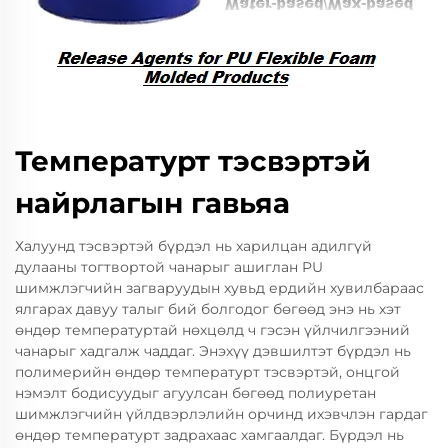
Температурт тэсвэртэй
найрлагын гавьяа
Халуунд тэсвэртэй бүрдэл нь харилцан адилгүй
дулааны тогтвортой чанарыг ашиглан PU
шимжлэгчийн загваруудын хувьд ердийн хувилбараас
ялгарах давуу талыг бий болгодог бөгөөд энэ нь хэт
өндөр температуртай нөхцөлд ч гэсэн үйлчилгээний
чанарыг хадгалж чаддаг. Энэхүү дэвшилтэт бүрдэл нь
полимерийн өндөр температурт тэсвэртэй, онцгой
нэмэлт бодисуудыг агуулсан бөгөөд полиуретан
шимжлэгчийн үйлдвэрлэлийн орчинд ихэвчлэн гардаг
өндөр температурт задрахаас хамгаалдаг. Бүрдэл нь