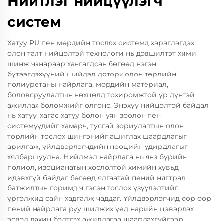
Нийтлэг нийцүүлэгч
систем
Хатуу PU пен мөрдийн тослох системд хэрэглэгдэх
олон талт нийцэлтэй технологи нь дэвшилтэт хими
шинж чанараар хангагдсан бөгөөд нэгэн
бүтээгдэхүүний шийдэл доторх олон төрлийн
полиуретаны найрлага, мөрдийн материал,
боловсруулалтын нөхцөлд тохиромжтой үр дүнтэй
ажиллах боломжийг олгоно. Энэхүү нийцэлтэй байдал
нь хатуу, хагас хатуу болон уян зөөлөн пен
системүүдийг хамарч, тусгай зориулалтын олон
төрлийн тослох шингэнийг ашиглах шаардлагыг
арилгаж, үйлдвэрлэгчдийн нөөцийн удирдлагыг
хялбаршуулна. Нийлмэл найрлага нь янз бүрийн
полиол, изоцианатын хослолтой химийн хувьд
идэвхгүй байдаг бөгөөд ялгаатай пений нягтрал,
батжилтын горимд ч гэсэн тослох үзүүлэлтийг
үргэлжид сайн хадгалж чаддаг. Үйлдвэрлэгчид өөр өөр
пений найрлага руу шилжих үед нарийн цэвэрлэх
эсвэл дахин бэлтгэх ажиллагаа шаардахгүйгээр