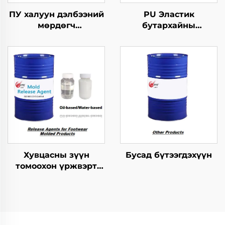
ПУ халуун дэлбээний
PU Эластик
мөрдөгч
бутархайны
бүтээгдэхүүнүүдийн
мөрдөгчийн ажлыг
хэрэгсэл
зохицуулах тусгайлал
Хувцасны зүүн
Бусад бүтээгдэхүүн
томоохон үржвэрт
ашиглагдах
шинжилгээний арга