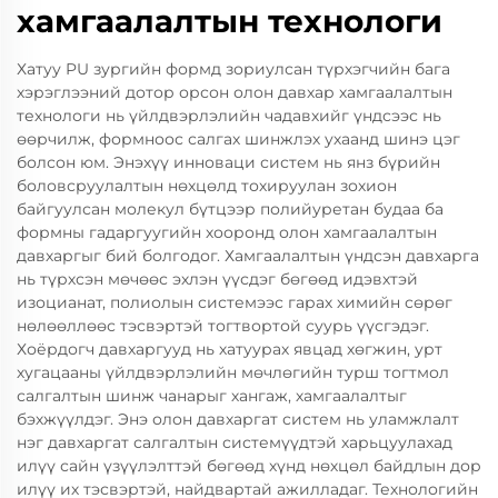
хамгаалалтын технологи
Хатуу PU зургийн формд зориулсан түрхэгчийн бага
хэрэглээний дотор орсон олон давхар хамгаалалтын
технологи нь үйлдвэрлэлийн чадавхийг үндсээс нь
өөрчилж, формноос салгах шинжлэх ухаанд шинэ цэг
болсон юм. Энэхүү инноваци систем нь янз бүрийн
боловсруулалтын нөхцөлд тохируулан зохион
байгуулсан молекул бүтцээр полийуретан будаа ба
формны гадаргуугийн хооронд олон хамгаалалтын
давхаргыг бий болгодог. Хамгаалалтын үндсэн давхарга
нь түрхсэн мөчөөс эхлэн үүсдэг бөгөөд идэвхтэй
изоцианат, полиолын системээс гарах химийн сөрөг
нөлөөллөөс тэсвэртэй тогтвортой суурь үүсгэдэг.
Хоёрдогч давхаргууд нь хатуурах явцад хөгжин, урт
хугацааны үйлдвэрлэлийн мөчлөгийн турш тогтмол
салгалтын шинж чанарыг хангаж, хамгаалалтыг
бэхжүүлдэг. Энэ олон давхаргат систем нь уламжлалт
нэг давхаргат салгалтын системүүдтэй харьцуулахад
илүү сайн үзүүлэлттэй бөгөөд хүнд нөхцөл байдлын дор
илүү их тэсвэртэй, найдвартай ажилладаг. Технологийн