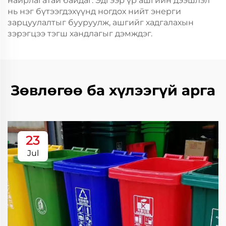
найрлагатай байдаг. Эдгээр үр ашгийн дээшлэл
нь нэг бүтээгдэхүүнд ногдох нийт энерги
зарцуулалтыг бууруулж, ашгийг хадгалахын
зэрэгцээ тэгш хандлагыг дэмждэг.
Зөвлөгөө ба хүлээгүй арга
23
Jul