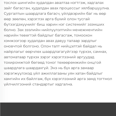
тослох шингийн худалдан авалтаа нэгтгэж, хадгалах
зайг багасган, худалдан авах процессыг хялбаршуулна.
Сургалтын шаардлага багасч, үйлдвэрийн баг нь өөр
өөр зөөлөн, хэрэглэх арга бүхий олон тусгай
бүтээгдэхүүнийг биш харин нэг системийг эзэмших
болно. Зах зээлийн нийлүүлэлтийн менежментийн
нарийн төвөгтэй байдлыг багасгаж, томоохон
хэмжээгээр худалдан авах давуу талаар зардлыг
оновчтой болгоно. Олон талт нийцэлтэй байдал нь
найрлагыг өөрчлөх шаардлагагүйгээр түрхэх, самнах,
автоматаар түрхэх зэрэг хэрэглээний аргуудад
тохиромжтой бөгөөд тоног төхөөрөмжийн онцгой
шаардлага шаардахгүй. Энэ нь бүх арга замаар
хэрэгжүүлэхэд үйл ажиллагааны уян хатан байдлыг
хамгийн их байлгаж, бүх хэрэглээний арга замд тогтмол
үйлчилгээний стандартыг хадгална.