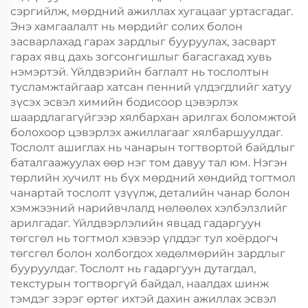
сэргийлж, мөрдний ажиллах хугацааг уртасгадаг.
Энэ хамгаалалт нь мөрдийг солих болон
засварлахад гарах зардлыг бууруулах, засварт
гарах явц дахь зогсонгишлыг багасгахад хувь
нэмэртэй. Үйлдвэрийн баглалт нь тослолтын
тусламжтайгаар хатсан пенний үлдэгдлийг хатуу
зүсэх эсвэл химийн бодисоор цэвэрлэх
шаардлагагүйгээр хялбархан арилгах боломжтой
болохоор цэвэрлэх ажиллагааг хялбаршуулдаг.
Тослолт ашиглах нь чанарын тогтвортой байдлыг
баталгаажуулах өөр нэг том давуу тал юм. Нэгэн
төрлийн хучилт нь бүх мөрдний хөндийд тогтмол
чанартай тослолт үзүүлж, деталийн чанар болон
хэмжээний нарийвчлалд нөлөөлөх хэлбэлзлийг
арилгадаг. Үйлдвэрлэлийн явцад гадаргуун
төгсгөл нь тогтмол хэвээр үлддэг тул хоёрдогч
төгсгөл болон холбогдох хөдөлмөрийн зардлыг
бууруулдаг. Тослолт нь гадаргуун дутагдал,
текстурын тогтворгүй байдал, наалдах шинж
тэмдэг зэрэг өртөг ихтэй дахин ажиллах эсвэл