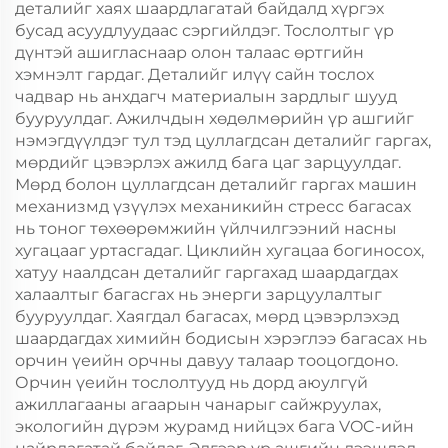
деталийг хаях шаардлагатай байдалд хүргэх
бусад асуудлуудаас сэргийлдэг. Тослолтыг үр
дүнтэй ашигласнаар олон талаас өртгийн
хэмнэлт гардаг. Деталийг илүү сайн тослох
чадвар нь анхдагч материалын зардлыг шууд
бууруулдаг. Ажилчдын хөдөлмөрийн үр ашгийг
нэмэгдүүлдэг тул тэд цуллагдсан деталийг гаргах,
мөрдийг цэвэрлэх ажилд бага цаг зарцуулдаг.
Мөрд болон цуллагдсан деталийг гаргах машин
механизмд үзүүлэх механикийн стресс багасах
нь тоног төхөөрөмжийн үйлчилгээний насны
хугацааг уртасгадаг. Циклийн хугацаа богиносох,
хатуу наалдсан деталийг гаргахад шаардагдах
халаалтыг багасгах нь энерги зарцуулалтыг
бууруулдаг. Хаягдал багасах, мөрд цэвэрлэхэд
шаардагдах химийн бодисын хэрэглээ багасах нь
орчин үеийн орчны давуу талаар тооцогдоно.
Орчин үеийн тослолтууд нь дорд аюулгүй
ажиллагааны агаарын чанарыг сайжруулах,
экологийн дүрэм журамд нийцэх бага VOC-ийн