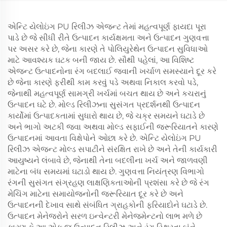
એન્ટિ યેલોઇંગ PU રિલીઝ એજન્ટ તેમાં મહત્વપૂર્ણ ફાયદા પૂરા
પાડે છે જે સીધી રીતે ઉત્પાદન કાર્યક્ષમતા અને ઉત્પાદન ગુણવત્તા
પર અસર કરે છે, જેના કારણે તે પોલિયુરેથેન ઉત્પાદન સુવિધાઓ
માટે આવશ્યક ઘટક બની જાય છે. સૌથી પહેલાં, આ વિશિષ્ટ
એજન્ટ ઉત્પાદનોના રંગ બદલાઈ જવાની ખર્ચાળ સમસ્યાને દૂર કરે
છે જેના કારણે ફરીથી કામ કરવું પડે અથવા નિકાલ કરવો પડે,
જેનાથી મહત્વપૂર્ણ સામગ્રી ખર્ચમાં બચત થાય છે અને કચરાનું
ઉત્પાદન ઘટે છે. મોલ્ડ રિલીઝના સુસંગત પ્રદર્શનથી ઉત્પાદન
કાર્યોમાં ઉત્પાદકતામાં સુધારો થાય છે, જે ચક્ર સમયને ઘટાડે છે
અને ભાગો અટકી જવા અથવા મોલ્ડ સફાઈની જરૂરિયાતને કારણે
ઉત્પાદનમાં આવતા વિક્ષેપોને ઓછા કરે છે. એન્ટિ યેલોઇંગ PU
રિલીઝ એજન્ટ મોલ્ડ સપાટીને સંરક્ષિત રાખે છે અને તેની કાર્યકારી
આયુષ્યને લંબાવે છે, જેનાથી તેના બદલીના ખર્ચ અને જાળવણી
માટેના બંધ સમયમાં ઘટાડો થાય છે. ગુણવત્તા નિયંત્રણ વિભાગો
રંગની સુસંગત સંગ્રહણ લાક્ષણિકતાઓની પ્રશંસા કરે છે જે રંગ
મેચિંગ માટેના સમાયોજનોની જરૂરિયાત દૂર કરે છે અને
ઉત્પાદનની દેખાવ સાથે સંબંધિત ગ્રાહકોની ફરિયાદોને ઘટાડે છે.
ઉત્પાદન મેનેજરોને સરળ ઇન્વેન્ટરી મેનેજમેન્ટનો લાભ મળે છે