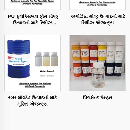
PU ફ્લેક્સિબલ ફોમ મોલ્ડ્ડ
કમ્પોઝિટ મોલ્ડ્ડ ઉત્પાદનો માટે
ઉત્પાદનો માટે રિલીઝ
રિલીઝ એજન્ટ્સ
એજન્ટ્સ
રબર મોલ્ડેડ ઉત્પાદનો માટે
પિગમેન્ટ પેસ્ટ્સ
મુક્તિ એજન્ટ્સ