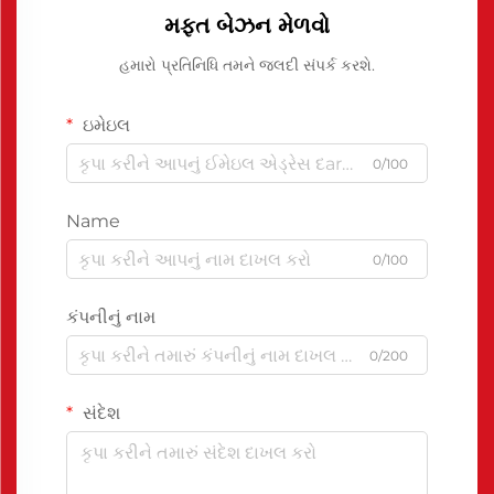
મફત બેઝન મેળવો
હમારો પ્રતિનિધિ તમને જલદી સંપર્ક કરશે.
ઇમેઇલ
0/100
Name
0/100
કંપનીનું નામ
0/200
સંદેશ