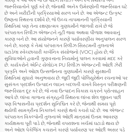
કારણ કે આ એક જ ઉત્પાદન રિલીઝ અને રંગ સ્થિરતા બંને
જરૂરિયાતોને પૂર્ણ કરે છે, જેનાથી અનેક ઉમેરણોની જરૂરિયાત ઘટે
છે અને ખરીદીની પ્રક્રિયાઓ સરળ બને છે. આ એજન્ટ ઉત્કૃષ્ટ
ઉષ્ણતા સ્થિરતા દર્શાવે છે, જે ઉચ્ચ તાપમાનની પ્રક્રિયાની
સ્થિતિમાં પણ તેના રક્ષણાત્મક ગુણધર્મોને જાળવી રાખે છે જે
પરંપરાગત રિલીઝ એજન્ટને તૂટી જવા અથવા પીળાશ આવવાનું
કારણ બને છે. આ સંયોજનને કારણે પર્યાવરણીય અનુપાલન સરળ
બને છે, કારણ કે તેમાં પરંપરાગત રિલીઝ સિસ્ટમની તુલનાએ
ઘટાડેલા સ્વેચ્છાચારી કાર્બનિક સંયોજનો (VOC) હોય છે, જે
સુવિધાઓને હવાની ગુણવત્તાના નિયમોનું પાલન કરવામાં મદદ કરે
છે. કાર્યકરોને એન્ટિ યેલોઇંગ PU રિલીઝ એજન્ટની ઓછી ઝેરી
પ્રકૃતિ અને ઓછા ઉત્સર્જનના ગુણધર્મોને કારણે સુરક્ષાની
સ્થિતિમાં સુધારો અનુભવાય છે. જુદી જુદી પોલિયુરેથેન રચનાઓ પર
સુસંગત પ્રદર્શન ઉત્પાદન લાઇન બદલતી વખતે વિસ્તૃત પરીક્ષણની
જરૂરિયાત દૂર કરે છે, જે નવા ઉત્પાદન વિકાસ ચક્રને પ્રોત્સાહન
આપે છે. લાંબા ગાળાના સંગ્રહની સ્થિરતા લાંબા શેલ જીવન પછી
પણ વિશ્વસનીય પ્રદર્શન સુનિશ્ચિત કરે છે, જેનાથી સમય પૂરો
થયેલી સામગ્રીના નિકાલને કારણે થતો કચરો ઘટે છે. આ એજન્ટ
પરંપરાગત વિકલ્પોની તુલનાએ ઓછી માત્રામાં ઉત્તમ આવરણ
કાર્યક્ષમતા પૂરી પાડે છે, જેનાથી વપરાશના ખર્ચમાં ઘટાડો થાય છે
અને ઓછા પેકેજિંગ કચરાને કારણે પર્યાવરણ પર ઓછી અસર પડે