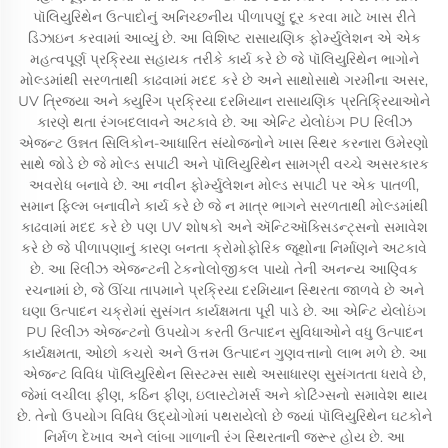
પૉલિયુરિથેન ઉત્પાદોનું અનિચ્છનીય પીળાપણું દૂર કરવા માટે ખાસ રીતે
ડિઝાઇન કરવામાં આવ્યું છે. આ વિશિષ્ટ રાસાયણિક ફોર્મ્યુલેશન એ એક
મહત્વપૂર્ણ પ્રક્રિયા સહાયક તરીકે કાર્ય કરે છે જે પૉલિયુરિથેન ભાગોને
મોલ્ડમાંથી સરળતાથી કાઢવામાં મદદ કરે છે અને સાથોસાથે ગરમીના અસર,
UV ત્રિજ્યા અને ક્યુરિંગ પ્રક્રિયા દરમિયાન રાસાયણિક પ્રતિક્રિયાઓને
કારણે થતા રંગબદલાવને અટકાવે છે. આ એન્ટિ યેલોઇંગ PU રિલીઝ
એજન્ટ ઉન્નત સિલિકોન-આધારિત સંયોજનોને ખાસ સ્થિર કરનારા ઉમેરણો
સાથે જોડે છે જે મોલ્ડ સપાટી અને પૉલિયુરિથેન સામગ્રી વચ્ચે અસરકારક
અવરોધ બનાવે છે. આ નવીન ફોર્મ્યુલેશન મોલ્ડ સપાટી પર એક પાતળી,
સમાન ફિલ્મ બનાવીને કાર્ય કરે છે જે ન માત્ર ભાગને સરળતાથી મોલ્ડમાંથી
કાઢવામાં મદદ કરે છે પણ UV શોષકો અને ઍન્ટિઑક્સિડન્ટ્સનો સમાવેશ
કરે છે જે પીળાપણાનું કારણ બનતા ક્રોમોફોરિક જૂથોના નિર્માણને અટકાવે
છે. આ રિલીઝ એજન્ટની ટેકનોલોજીકલ પાયો તેની અનન્ય આણ્વિક
રચનામાં છે, જે ઊંચા તાપમાને પ્રક્રિયા દરમિયાન સ્થિરતા જાળવે છે અને
ઘણા ઉત્પાદન ચક્રોમાં સુસંગત કાર્યક્ષમતા પૂરી પાડે છે. આ એન્ટિ યેલોઇંગ
PU રિલીઝ એજન્ટનો ઉપયોગ કરતી ઉત્પાદન સુવિધાઓને વધુ ઉત્પાદન
કાર્યક્ષમતા, ઓછો કચરો અને ઉત્તમ ઉત્પાદન ગુણવત્તાનો લાભ મળે છે. આ
એજન્ટ વિવિધ પૉલિયુરિથેન સિસ્ટમ્સ સાથે અસાધારણ સુસંગતતા ધરાવે છે,
જેમાં લચીલા ફીણ, કઠિન ફીણ, ઇલાસ્ટોમર્સ અને કોટિંગ્સનો સમાવેશ થાય
છે. તેનો ઉપયોગ વિવિધ ઉદ્યોગોમાં પથરાયેલો છે જ્યાં પૉલિયુરિથેન ઘટકોને
નિર્મળ દેખાવ અને લાંબા ગાળાની રંગ સ્થિરતાની જરૂર હોય છે. આ