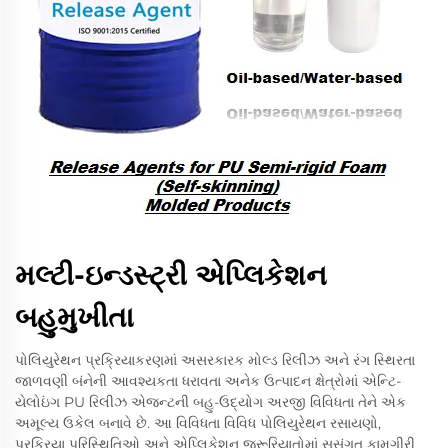
મલ્ટી-ઇન્ડસ્ટ્રી એપ્લિકેશન
બહુમુખીતા
પોલિયુરેથન પ્રક્રિયાકરણમાં અસરકારક મોલ્ડ રિલીઝ અને રંગ સ્થિરતા
જાળવણી બંનેની આવશ્યકતા ધરાવતા અનેક ઉત્પાદન ક્ષેત્રોમાં એન્ટિ-
યેલોઇંગ PU રિલીઝ એજન્ટની બહુ-ઉદ્યોગ અરજી વિવિધતા તેને એક
અમૂલ્ય ઉકેલ બનાવે છે. આ વિવિધતા વિવિધ પોલિયુરેથન રસાયણો,
પ્રક્રિયા પરિસ્થિતિઓ અને એપ્લિકેશન જરૂરિયાતોમાં સુસંગત કામગીરી