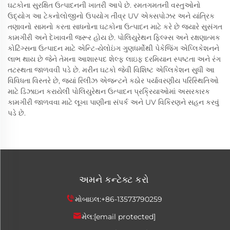
ઘટકોના સુરક્ષિત ઉત્પાદનની ખાતરી આપે છે. રમતગમતની વસ્તુઓનો
ઉદ્યોગ આ ટેકનોલોજીનો ઉપયોગ તીવ્ર UV એક્સપોઝર અને યાંત્રિક
તણાવનો સામનો કરતા સાધનોના ઘટકોના ઉત્પાદન માટે કરે છે જ્યારે સુસંગત
કામગીરી અને દેખાવની જરૂર હોય છે. પોલિયુરેથન ફિલ્મ્સ અને રક્ષણાત્મક
કોટિંગ્સના ઉત્પાદન માટે એન્ટિ-યેલોઇંગ ગુણધર્મોથી પેકેજિંગ એપ્લિકેશનને
લાભ થાય છે જેને તેમના આશાસ્પદ શેલ્ફ લાઇફ દરમિયાન સ્પષ્ટતા અને રંગ
તટસ્થતા જાળવવી પડે છે. મરીન ઘટકો જેવી વિશિષ્ટ એપ્લિકેશન સુધી આ
વિવિધતા વિસ્તરે છે, જ્યાં રિલીઝ એજન્ટને કઠોર પર્યાવરણીય પરિસ્થિતિઓ
માટે ડિઝાઇન કરાયેલી પોલિયુરેથન ઉત્પાદન પ્રક્રિયાઓમાં અસરકારક
કામગીરી જાળવવા માટે લૂખા પાણીના સંપર્ક અને UV વિકિરણને સહન કરવું
પડે છે.
અમને કન્ટેક્ટ કરો
મોબાઇલ:
+86-13573790259
મેલ:
[email protected]