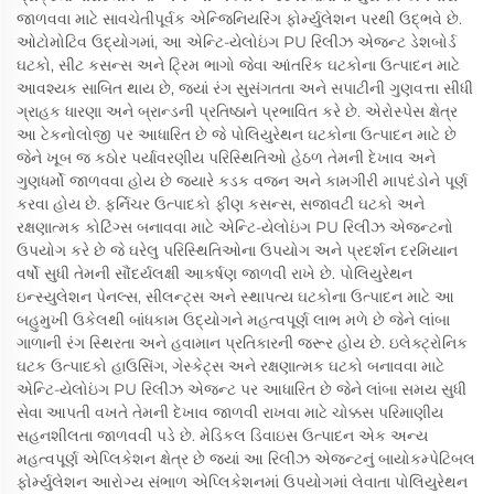
જાળવવા માટે સાવચેતીપૂર્વક એન્જિનિયરિંગ ફોર્મ્યુલેશન પરથી ઉદ્ભવે છે.
ઓટોમોટિવ ઉદ્યોગમાં, આ એન્ટિ-યેલોઇંગ PU રિલીઝ એજન્ટ ડેશબોર્ડ
ઘટકો, સીટ કસન્સ અને ટ્રિમ ભાગો જેવા આંતરિક ઘટકોના ઉત્પાદન માટે
આવશ્યક સાબિત થાય છે, જ્યાં રંગ સુસંગતતા અને સપાટીની ગુણવત્તા સીધી
ગ્રાહક ધારણા અને બ્રાન્ડની પ્રતિષ્ઠાને પ્રભાવિત કરે છે. એરોસ્પેસ ક્ષેત્ર
આ ટેકનોલોજી પર આધારિત છે જે પોલિયુરેથન ઘટકોના ઉત્પાદન માટે છે
જેને ખૂબ જ કઠોર પર્યાવરણીય પરિસ્થિતિઓ હેઠળ તેમની દેખાવ અને
ગુણધર્મો જાળવવા હોય છે જ્યારે કડક વજન અને કામગીરી માપદંડોને પૂર્ણ
કરવા હોય છે. ફર્નિચર ઉત્પાદકો ફીણ કસન્સ, સજાવટી ઘટકો અને
રક્ષણાત્મક કોટિંગ્સ બનાવવા માટે એન્ટિ-યેલોઇંગ PU રિલીઝ એજન્ટનો
ઉપયોગ કરે છે જે ઘરેલુ પરિસ્થિતિઓના ઉપયોગ અને પ્રદર્શન દરમિયાન
વર્ષો સુધી તેમની સૌંદર્યલક્ષી આકર્ષણ જાળવી રાખે છે. પોલિયુરેથન
ઇન્સ્યુલેશન પેનલ્સ, સીલન્ટ્સ અને સ્થાપત્ય ઘટકોના ઉત્પાદન માટે આ
બહુમુખી ઉકેલથી બાંધકામ ઉદ્યોગને મહત્વપૂર્ણ લાભ મળે છે જેને લાંબા
ગાળાની રંગ સ્થિરતા અને હવામાન પ્રતિકારની જરૂર હોય છે. ઇલેક્ટ્રોનિક
ઘટક ઉત્પાદકો હાઉસિંગ, ગેસ્કેટ્સ અને રક્ષણાત્મક ઘટકો બનાવવા માટે
એન્ટિ-યેલોઇંગ PU રિલીઝ એજન્ટ પર આધારિત છે જેને લાંબા સમય સુધી
સેવા આપતી વખતે તેમની દેખાવ જાળવી રાખવા માટે ચોક્કસ પરિમાણીય
સહનશીલતા જાળવવી પડે છે. મેડિકલ ડિવાઇસ ઉત્પાદન એક અન્ય
મહત્વપૂર્ણ એપ્લિકેશન ક્ષેત્ર છે જ્યાં આ રિલીઝ એજન્ટનું બાયોકમ્પેટિબલ
ફોર્મ્યુલેશન આરોગ્ય સંભાળ એપ્લિકેશનમાં ઉપયોગમાં લેવાતા પોલિયુરેથન