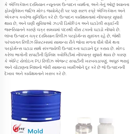
કે એપ્લિકેશન દરમિયાન ન્યૂનતમ ઉત્પાદન વ્યર્થતા, અને તેનું ઓછું શ્યાનતા
ફોર્મ્યુલેશન જટિલ મોલ્ડ જ્યોમેટ્રી પર પણ સરળ સ્પ્રે એપ્લિકેશન અને
એકરૂપ કવરેજ સુનિશ્ચિત કરે છે. ઉત્પાદન કાર્યક્ષમતામાં નોંધપાત્ર સુધારો
થાય છે, અને ઘણી સુવિધાઓ ઝડપી ડિમોલ્ડિંગ અને ઘટાડેલી સફાઈની
જરૂરિયાતને કારણે ચક્ર સમયમાં પંદરથી વીસ ટકાનો ઘટાડો નોંધાવે છે.
લાંબા ઉત્પાદન ચક્ર દરમિયાન રિલીઝ પરફોર્મન્સ સુસંગત રહે છે, જેથી
પરંપરાગત રિલીઝ સિસ્ટમ્સમાં સામાન્ય રીતે જોવા મળતા ધીમે ધીમે થતા
પરફોર્મન્સ ઘટાડા સાથે સંકળાયેલી ઉત્પાદકતા ઘટાડાને દૂર કરાય છે. મોલ્ડ
કરેલા ભાગોની સપાટીની ફિનિશ ક્વોલિટીમાં નોંધપાત્ર સુધારો થાય છે કારણ
કે એન્ટિ યેલોઇંગ PU રિલીઝ એજન્ટ સપાટીની ખરબચડાપણું, અધૂરું ભરાવું
અને ચોંટાણના નિશાનો જેવી સામાન્ય ખામીઓને દૂર કરે છે જે ઉત્પાદનની
દેખાવ અને કાર્યક્ષમતાને ખરાબ કરે છે.