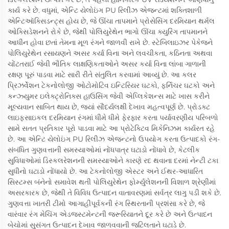
કાર્ય કરે છે. વધુમાં, એન્ટિ યેલોઇંગ PU રિલીઝ એજન્ટમાં શક્તિશાળી
એન્ટિઑક્સિડન્ટ્સ હોય છે, જે ઊંચા તાપમાને પ્રોસેસિંગ દરમિયાન થર્મલ
ઓક્સિડેશનને રોકે છે, જેથી પોલિયુરેથેન ભાગો ઊંચા ક્યુરિંગ તાપમાનને
આધીન હોવા છતાં તેમના મૂળ રંગને જાળવી રાખે છે. સ્ટેબિલાઇઝર પેકેજને
પોલિયુરેથેન રસાયણને અસર કર્યા વિના અને લવચીકતા, કઠિનતા અથવા
ચોંટતરાઈ જેવી ભૌતિક લાક્ષણિકતાઓને અસર કર્યા વિના લાંબા ગાળાની
રક્ષણ પૂરું પાડવા માટે સારી રીતે સંતુલિત કરવામાં આવ્યું છે. આ કલર
પ્રિઝર્વેશન ટેકનોલોજી ઓટોમોટિવ ઇન્ટિરિયર ઘટકો, ફર્નિચર ઘટકો અને
કન્ઝ્યુમર ઇલેક્ટ્રોનિક્સ હાઉસિંગ જેવી એપ્લિકેશન્સ માટે ખાસ કરીને
મૂલ્યવાન સાબિત થાય છે, જ્યાં સૌંદર્યલક્ષી દેખાવ મહત્વપૂર્ણ છે. પ્રોડક્ટ
લાઇફસાઇકલ દરમિયાન રંગમાં ધીમે ધીમે ફેરફાર કરતા પર્યાવરણીય પરિબળો
સામે સતત પ્રતિકાર પૂરો પાડવા માટે આ પ્રોટેક્ટિવ મિકેનિઝમ કાર્યરત રહે
છે. આ એન્ટિ યેલોઇંગ PU રિલીઝ એજન્ટનો ઉપયોગ કરતા ઉત્પાદકો રંગ-
સંબંધિત ગુણવત્તાની સમસ્યાઓમાં નોંધપાત્ર ઘટાડો નોંધાવે છે, કેટલીક
સુવિધાઓમાં ડિસ્કલરેશનની સમસ્યાઓને કારણે રદ થવાના દરમાં નેન્ટી ટકા
સુધીનો ઘટાડો નોંધાયો છે. આ ટેકનોલોજી એસ્ટર અને ઈથર-આધારિત
સિસ્ટમ્સ બંનેનો સમાવેશ થતી પોલિયુરેથેન ફોર્મ્યુલેશનની વિશાળ શ્રેણીમાં
અસરકારક છે, જેથી તે વિવિધ ઉત્પાદન વાતાવરણમાં સર્વત્ર લાગુ પડી શકે છે.
ગુણવત્તા ખાતરી ટીમો આગાહીપૂર્વકની રંગ સ્થિરતાની પ્રશંસા કરે છે, જે
વારંવાર રંગ મેચિંગ એડજસ્ટમેન્ટની જરૂરિયાતને દૂર કરે છે અને ઉત્પાદન
બેચોમાં સુસંગત ઉત્પાદન દેખાવ જાળવવાની જટિલતાને ઘટાડે છે.