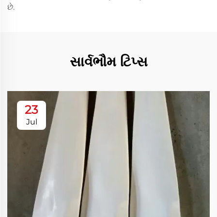
છે.
સાર્વભૌમ ટિપ્સ
23
Jul