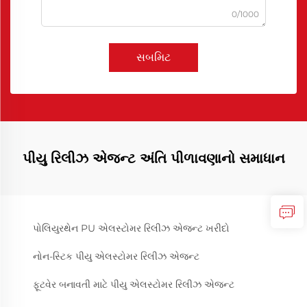
0/1000
સબમિટ
પીયુ રિલીઝ એજન્ટ અંતિ પીળાવણાનો સમાધાન
પોલિયુરથેન PU એલસ્ટોમર રિલીઝ એજન્ટ ખરીદો
નોન-સ્ટિક પીયુ એલસ્ટોમર રિલીઝ એજન્ટ
ફૂટવેર બનાવતી માટે પીયુ એલસ્ટોમર રિલીઝ એજન્ટ