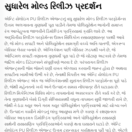
સુધારેલ મોલ્ડ રિલીઝ પ્રદર્શન
એન્ટિ યેલોઇંગ PU રિલીઝ એજન્ટનું વધુ સુધારેલ મોલ્ડ રિલીઝ પરફોર્મન્સ
ઉત્તમ અલગાવના ગુણધર્મો પૂરા પાડીને તેમજ પોલિયુરેથેન ભાગોની સમાપ્ત
રંગ આબેહૂબતા જાળવીને ડિમોલ્ડિંગ પ્રક્રિયામાં ક્રાંતિ લાવે છે. આ
અદ્વિતીય રિલીઝ પરફોર્મન્સ ઉન્નત સિલિકોન રસાયણશાસ્ત્ર પરથી આવે
છે, જે મોલ્ડ સપાટી અને પોલિયુરેથેન સામગ્રી વચ્ચે અતિ-પાતળી, એકરૂપ
બેરિયર લેયર બનાવે છે. એપ્લિકેશન પછી બેરિયર ઝડપથી બને છે, જે
ઓપ્ટિમલ સપાટી તણાવના ગુણધર્મો પૂરા પાડે છે જે ચોંટાણ અટકાવે છે તેમજ
જટિલ મોલ્ડ ડિટેઇલ્સને સંપૂર્ણપણે ભરવા દે છે. પરંપરાગત રિલીઝ
એજન્ટ્સની જેમ જેમને ઘણી વખત એપ્લાય કરવાની જરૂર હોય છે અથવા
સપાટીના ખામીઓ ઉભી કરે છે, તેનાથી વિપરીત આ એન્ટિ યેલોઇંગ PU
રિલીઝ એજન્ટ એક જ એપ્લિકેશનથી સુસંગત રિલીઝ પરફોર્મન્સ પૂરો પાડે
છે, જેથી મહેનતનો ખર્ચ અને ઉત્પાદન સમય નોંધપાત્ર રીતે ઘટાડાય છે.
રિલીઝ મિકેનિઝમ વિવિધ મોલ્ડ તાપમાનોમાં અસરકારક રીતે કાર્ય કરે છે, જે
તેના ગુણધર્મોને બેસો ડિગ્રી સેલ્સિયસથી વધુના તાપમાન સુધી જાળવી રાખે છે,
જેથી તે ઠંડા ક્યુર અને ગરમ ક્યુર પોલિયુરેથેન પ્રક્રિયાઓ માટે યોગ્ય બને
છે. ઉત્પાદન કાર્યોને મોલ્ડનું લાંબુ આયુષ્ય મળે છે કારણ કે રક્ષણાત્મક
બેરિયર આક્રમક ડિમોલ્ડિંગ પ્રક્રિયાઓ અને પોલિયુરેથેન રસાયણો
સાથેની રાસાયણિક પ્રતિક્રિયાઓને કારણે થતા ઘસારાને ઘટાડે છે. એન્ટિ
યેલોઇંગ PU રિલીઝ એજન્ટ ઉત્તમ ટ્રાન્સફર કાર્યક્ષમતા પૂરી પાડે છે, એટલે