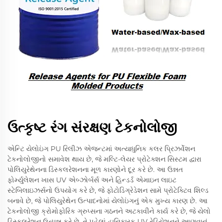
ઉત્કૃષ્ટ રંગ સંરક્ષણ ટેકનોલોજી
એન્ટિ યેલોઇંગ PU રિલીઝ એજન્ટમાં અત્યાધુનિક કલર પ્રિઝર્વેશન
ટેકનોલોજીનો સમાવેશ થાય છે, જે મલ્ટિ-લેયર પ્રોટેક્શન સિસ્ટમ દ્વારા
પોલિયુરેથેનના ડિસ્કલરેશનના મૂળ કારણોને દૂર કરે છે. આ ઉન્નત
ફોર્મ્યુલેશન ખાસ UV એબ્ઝોર્બર્સ અને હિન્ડર્ડ એમાઇન લાઇટ
સ્ટેબિલાઇઝર્સનો ઉપયોગ કરે છે, જે ફોટોડિગ્રેડેશન સામે પ્રોટેક્ટિવ શિલ્ડ
બનાવે છે, જે પોલિયુરેથેન ઉત્પાદનોમાં યેલોઇંગનું એક મુખ્ય કારણ છે. આ
ટેકનોલોજી ક્રોમોફોરિક ગ્રુપ્સના ગઠનને અટકાવીને કાર્ય કરે છે, જે યેલો
ડિસ્કલરેશન ઉત્પન્ન કરે છે, તે પહેલાં હાનિકારક UV રેડિયેશનને આણવાનું