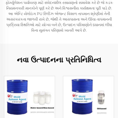
ફોર્મ્યુલેશન પર્યાવરણ માટે સંવેદનશીલ રસાયણનો સમાવેશ કરે છે જે કડક
નિયમનકારી માનકોને પૂર્ણ કરે છે અને વિશ્વસનીય કાર્યક્ષમતા પૂરી પાડે છે.
આ એન્ટિ યેલોઇંગ PU રિલીઝ એજન્ટ વિશાળ તાપમાન શ્રેણીમાં તેની
અસરકારકતા જાળવી રાખે છે, જેથી તે આસપાસના અને ઊંચા તાપમાનની
પ્રક્રિયા સ્થિતિઓ માટે યોગ્ય બને છે, ઉત્પાદન પરિમાણોને ધ્યાનમાં લીધા
વિના સુસંગત પરિણામો ખાતરી આપે છે.
નવા ઉત્પાદનના પ્રતિનિધિત્વ