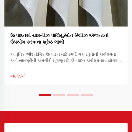
ઉત્પાદનમાં ચાઇનીઝ પોલિયુરેથેન રિલીઝ એજન્ટનો
ઉપયોગ કરવાના શ્રેષ્ઠ લાભો
આધુનિક ઔદ્યોગિક ઉત્પાદન માટે સ્પર્ધાત્મક રહેવાની કાર્યક્ષમતા
અને સામગ્રીની કામગીરી મૂળભૂત છે. ઉત્પાદન કાર્યક્ષમતામાં યોગદાન
આપનારા એક આવશ્યક સાધન છે રિઝર્વેશનનો ઉપયોગ.
વધુ જુઓ