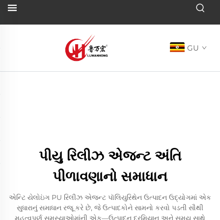
GU
પીયુ રિલીઝ એજન્ટ અંતિ
પીળાવણાનો સમાધાન
એન્ટિ યેલોઇંગ PU રિલીઝ એજન્ટ પૉલિયુરિથેન ઉત્પાદન ઉદ્યોગમાં એક
સુધારાનું સમાધાન રજૂ કરે છે, જે ઉત્પાદકોને સામનો કરવો પડતી સૌથી
મહત્વપૂર્ણ સમસ્યાઓમાંની એક—ઉત્પાદન દરમિયાન અને સમય સાથે