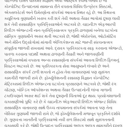
પાછળની ઉન્નત પોલિમર વિજ્ઞાન એવી આણ્વિક રચના બનાવે છે જે
કોમ્પોઝિટ ઉત્પાદનમાં સામાન્ય રીતે વપરાતા વિવિધ ઉત્પ્રેરક સિસ્ટમો,
એક્સલરેટર્સ અને ઉમેરણોના સંપર્કમાં આવતા સ્થિર રહે છે. આ સ્થિરતા
ક્યૂરિંગના ગુણધર્મોને ખરાબ કરી શકે તેવી અથવા તૈયાર ભાગોમાં દૂષણ લાવી
શકે તેવી રાસાયણિક પ્રતિક્રિયાઓને અટકાવે છે. ચાઇનીઝ એફઆરપી
રિલીઝ એજન્ટની નાન-પ્રતિક્રિયાત્મક પ્રકૃતિ ઢાળણમાં બનેલા ઘટકોના
યાંત્રિક ગુણધર્મોને અસર થતી અટકાવે છે, જેથી એરોસ્પેસ, ઓટોમોટિવ
અને મેરિન ઉદ્યોગોમાં માંગાતી એપ્લિકેશન્સ માટે જરૂરી સંરચનાત્મક
સંપૂર્ણતા જાળવી રાખવામાં આવે. દ્રાવક પ્રતિકારકતા સાફ કરવાના એજન્ટો,
પાતળા કરવાના પદાર્થો અથવા ઢાળણની તૈયારી અને જાળવણીની
પ્રક્રિયાઓમાં વપરાતા અન્ય રસાયણોના સંપર્કમાં આવતા રિલીઝ ફિલ્મનું
વિઘટન અટકાવે છે. આ પ્રતિકારકતા સેવા આયુષ્યને લંબાવે છે અને
રાસાયણિક સંપર્ક ટાળી શકાતો ન હોય તેવા વાતાવરણમાં પણ સુસંગત
કામગીરી જાળવી રાખે છે. ફોર્મ્યુલેશનની રસાયણ વિજ્ઞાન કોમ્પોઝિટ
મેટ્રિક્સમાં રિલીઝ એજન્ટના ઘટકોના પ્રસારણને અટકાવે છે, જેથી રંગ
ચોંટાણ, બોન્ડિંગ ઑપરેશન્સ અથવા તૈયાર ઉત્પાદનોની લાંબા ગાળાની
ટકાઉપણાને અસર થઈ શકે તેવા દૂષણની ચિંતાઓ દૂર થાય. પ્રયોગશાળાની
ચકાસણીઓ પુષ્ટિ કરે છે કે ચાઇનીઝ એફઆરપી રિલીઝ એજન્ટ વિવિધ
રાસાયણિક વાતાવરણ સાથે ઉચ્ચ તાપમાનના સંપર્કમાં આવતા પણ તેના
બેરિયર ગુણધર્મો જાળવી રાખે છે, જે ફોર્મ્યુલેશનની મજબૂત પ્રકૃતિને દર્શાવે
છે. ગુણવત્તા ખાતરીની પ્રક્રિયાઓ નવી રાળ સિસ્ટમો સાથે સુસંગતતાની
ચકાસણી કરે છે, જેથી ઉત્પાદન પ્રક્રિયામાં અલગ અલગ સામગ્રીને દાખલ