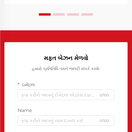
મફત બેઝન મેળવો
હમારો પ્રતિનિધિ તમને જલદી સંપર્ક કરશે.
ઇમેઇલ
0/100
Name
0/100