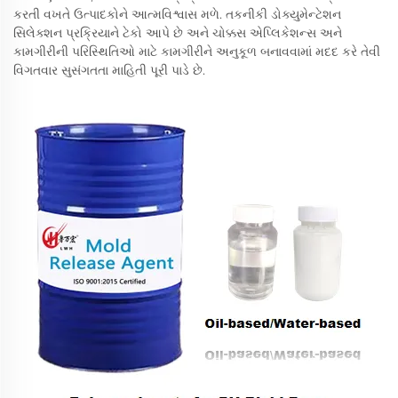
કરતી વખતે ઉત્પાદકોને આત્મવિશ્વાસ મળે. તકનીકી ડોક્યુમેન્ટેશન
સિલેક્શન પ્રક્રિયાને ટેકો આપે છે અને ચોક્કસ એપ્લિકેશન્સ અને
કામગીરીની પરિસ્થિતિઓ માટે કામગીરીને અનુકૂળ બનાવવામાં મદદ કરે તેવી
વિગતવાર સુસંગતતા માહિતી પૂરી પાડે છે.