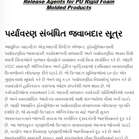
પર્યાવરણ સંબંધિત જવાબદાર સૂત્ર
આધુનિક ચાઇનીઝ એફઆરપી રિલીઝ એજન્ટ ફોર્મ્યુલેશન્સની
પર્યાવરણીય જવાબદારી કાર્યસ્થળની સલામતી અને પર્યાવરણીય અસર વિશે
વધતી ચિંતાઓને પ્રભાવ ધોરણોને સમાધાન કર્યા વિના સંબોધિત કરે છે. ઓછી
VOC સામગ્રી એપ્લિકેશન અને હેરિંગ પ્રક્રિયાઓ દરમિયાન વાતાવરણીય
ઉત્સર્જનને નોંધપાત્ર રીતે ઘટાડે છે, જે ઉત્પાદન સુવિધાઓમાં ઇન્ડોર એર
ગુણવત્તામાં સુધારો કરે છે અને વધુ કડક પર્યાવરણીય નિયમોનું પાલન કરે છે.
કામદારોને હાનિકારક વરાળના ઓછા સંપર્કથી લાભ થાય છે, જે
કર્મચારીઓના સ્વાસ્થ્યને ટેકો આપતી સલામત કાર્યકારી પરિસ્થિતિઓ બનાવે
છે અને વ્યવસાયિક આરોગ્ય સમસ્યાઓ સાથે સંકળાયેલા વીમા ખર્ચ ઘટાડે
છે. પાણી આધારિત ફોર્મ્યુલેશન્સ પર્યાવરણીય સંચાલનમાં નોંધપાત્ર પ્રગતિ
દર્શાવે છે, જે માગણી ઉત્પાદન એપ્લિકેશન્સ માટે જરૂરી મુક્ત
અસરકારકતાને જાળવી રાખતા જ કાર્બનિક દ્રાવકોની જરૂરિયાતને દૂર કરે
છે. આ જળયુક્ત પ્રણાલીઓ ઉત્પાદન વાતાવરણમાં આગના જોખમો ઘટાડે
છે, ખર્ચાળ આગ નિવારણ પ્રણાલીઓની જરૂરિયાતને દૂર કરે છે અને
જ્વલનશીલ સામગ્રી સંગ્રહ સાથે સંકળાયેલા વીમા પ્રિમીયમને ઘટાડે છે.