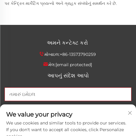
પર કેન્દ્રિત માર્કેટિંગ પ્રયત્નો અને ગ્રાહક સંબંધોનું સમર્થન કરે છે.
અમને કન્ટેક્ટ કરો
મોબાઇલ:
+86-13573790259
મેલ:
[email protected]
આપનું સંદેશ આપો
હવે મોકલો
We value your privacy
We use cookies and similar tools to provide our services.
If you don't want to accept all cookies, click Personalize