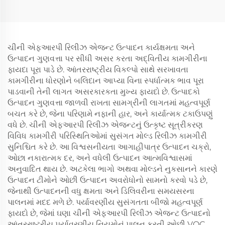
ચીની એફઆરપી રિલીઝ એજન્ટ ઉત્પાદન કાર્યક્ષમતા અને
ઉત્પાદન ગુણવત્તા પર સીધી અસર કરતા અદ્વિતીય કામગીરીના
ફાયદા પૂરા પાડે છે. આંતરરાષ્ટ્રીય વિકલ્પો સાથે સરખાવતા
કામગીરીના ધોરણોને બલિદાન આપ્યા વિના સ્પર્ધાત્મક ભાવ પૂરા
પાડવાની તેની લાગત અસરકારકતા મુખ્ય ફાયદો છે. ઉત્પાદકો
ઉત્પાદન ગુણવત્તા જાળવી રાખતા સામગ્રીની લાગતમાં મહત્વપૂર્ણ
બચત કરે છે, જેના પરિણામે નફાની હાર, અને કાર્યાત્મક ટકાઉપણું
વધે છે. ચીની એફઆરપી રિલીઝ એજન્ટનું ઉત્કૃષ્ટ સૂત્રીકરણ
વિવિધ કામગીરી પરિસ્થિતિઓમાં સુસંગત મોલ્ડ રિલીઝ કામગીરી
સુનિશ્ચિત કરે છે. આ વિશ્વસનીયતા આગાહીપાત્ર ઉત્પાદન ચક્રો,
ઓછા નકારાત્મક દર, અને વધેલી ઉત્પાદન આત્મવિશ્વાસમાં
અનુવાદિત થાય છે. અટકેલા ભાગો અથવા મોલ્ડને નુકસાનને કારણે
ઉત્પાદન ટીમોને ઓછી ઉત્પાદન અવરોધોનો સામનો કરવો પડે છે,
જેનાથી ઉત્પાદનની વધુ ક્ષમતા અને ડિલિવરીના સમયસરના
પાલનમાં મદદ મળે છે. પર્યાવરણીય સુસંગતતા બીજો મહત્વપૂર્ણ
ફાયદો છે, જેમાં ઘણા ચીની એફઆરપી રિલીઝ એજન્ટ ઉત્પાદનો
આંતરરાષ્ટ્રીય પર્યાવરણીય નિયમોનું પાલન કરતી ઓછી VOC