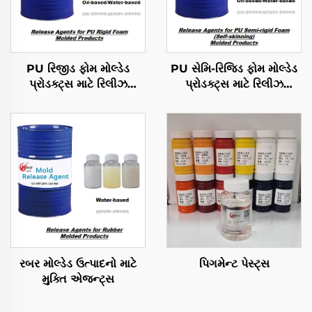
PU રિજીડ ફોમ મોલ્ડેડ
PU સેમિ-રિજિડ ફોમ મોલ્ડેડ
પ્રોડક્ટ્સ માટે રિલીઝ
પ્રોડક્ટ્સ માટે રિલીઝ
એજન્ટ્સ
એજન્ટ્સ
રબર મોલ્ડેડ ઉત્પાદનો માટે
પિગમેન્ટ પેસ્ટ્સ
મુક્તિ એજન્ટ્સ