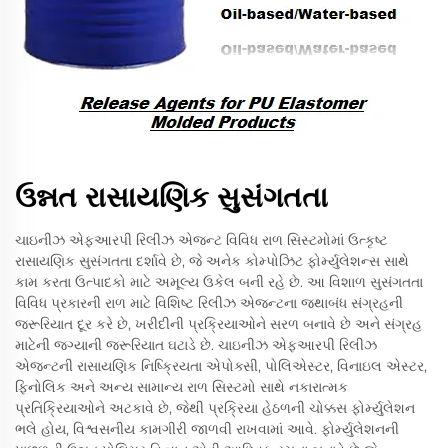
ઉન્નત રાસાયણિક સુસંગતતા
ચાઇનીઝ એફઆરપી રિલીઝ એજન્ટ વિવિધ રાળ સિસ્ટમોમાં ઉત્કૃષ્ટ
રાસાયણિક સુસંગતતા દર્શાવે છે, જે અનેક કોમ્પોઝિટ ફોર્મ્યુલેશન્સ સાથે
કામ કરતા ઉત્પાદકો માટે અમૂલ્ય ઉકેલ બની રહે છે. આ વિશાળ સુસંગતતા
વિવિધ પ્રકારની રાળ માટે વિશિષ્ટ રિલીઝ એજન્ટના જથાબંધ સંગ્રહની
જરૂરિયાત દૂર કરે છે, ખરીદીની પ્રક્રિયાઓને સરળ બનાવે છે અને સંગ્રહ
માટેની જગ્યાની જરૂરિયાત ઘટાડે છે. ચાઇનીઝ એફઆરપી રિલીઝ
એજન્ટની રાસાયણિક નિષ્ક્રિયતા એપોક્સી, પોલિએસ્ટર, વિનાઇલ એસ્ટર,
ફિનોલિક અને અન્ય સામાન્ય રાળ સિસ્ટમો સાથે નકારાત્મક
પ્રતિક્રિયાઓને અટકાવે છે, જેથી પ્રક્રિયા હેઠળની ચોક્કસ ફોર્મ્યુલેશન
ભલે હોય, વિશ્વસનીય કામગીરી જાળવી રાખવામાં આવે. ફોર્મ્યુલેશનની