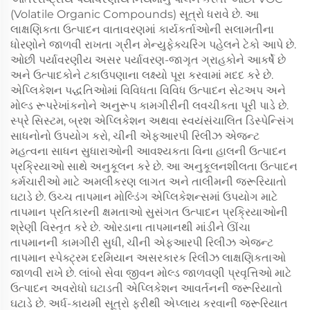
(Volatile Organic Compounds) સૂત્રો ધરાવે છે. આ
લાક્ષણિકતા ઉત્પાદન વાતાવરણમાં કાર્યકર્તાઓની સલામતીના
ધોરણોને જાળવી રાખતા ગ્રીન મેન્યુફેક્ચરિંગ પહેલને ટેકો આપે છે.
ઓછી પર્યાવરણીય અસર પર્યાવરણ-જાગૃત ગ્રાહકોને આકર્ષે છે
અને ઉત્પાદકોને ટકાઉપણાના લક્ષ્યો પૂરા કરવામાં મદદ કરે છે.
એપ્લિકેશન પદ્ધતિઓમાં વિવિધતા વિવિધ ઉત્પાદન સેટઅપ અને
મોલ્ડ રૂપરેખાંકનોને અનુરૂપ કામગીરીની લવચીકતા પૂરી પાડે છે.
સ્પ્રે સિસ્ટમ, બ્રશ એપ્લિકેશન અથવા સ્વયંસંચાલિત ડિસ્પેન્સિંગ
સાધનોનો ઉપયોગ કરો, ચીની એફઆરપી રિલીઝ એજન્ટ
મહત્વના સાધન સુધારાઓની આવશ્યકતા વિના હાલની ઉત્પાદન
પ્રક્રિયાઓ સાથે અનુકૂલન કરે છે. આ અનુકૂલનશીલતા ઉત્પાદન
કર્મચારીઓ માટે અમલીકરણ લાગત અને તાલીમની જરૂરિયાતો
ઘટાડે છે. ઉચ્ચ તાપમાન મોલ્ડિંગ એપ્લિકેશન્સમાં ઉપયોગ માટે
તાપમાન પ્રતિકારની ક્ષમતાઓ સુસંગત ઉત્પાદન પ્રક્રિયાઓની
શ્રેણી વિસ્તૃત કરે છે. ઓરડાના તાપમાનથી માંડીને ઊંચા
તાપમાનની કામગીરી સુધી, ચીની એફઆરપી રિલીઝ એજન્ટ
તાપમાન સ્પેક્ટ્રમ દરમિયાન અસરકારક રિલીઝ લાક્ષણિકતાઓ
જાળવી રાખે છે. લાંબો સેવા જીવન મોલ્ડ જાળવણી પ્રવૃત્તિઓ માટે
ઉત્પાદન અવરોધો ઘટાડતી એપ્લિકેશન આવર્તનની જરૂરિયાતો
ઘટાડે છે. અર્ધ-કાયમી સૂત્રો ફરીથી એપ્લાય કરવાની જરૂરિયાત