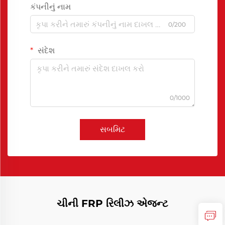
કંપનીનું નામ
0/200
સંદેશ
0/1000
સબમિટ
ચીની FRP રિલીઝ એજન્ટ