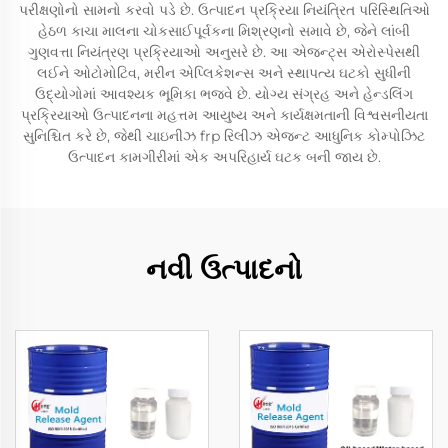
પરીક્ષણોનો સામનો કરવો પડે છે. ઉત્પાદન પ્રક્રિયા નિયંત્રિત પરિસ્થિતિઓ
હેઠળ કાચા માલના ચોકસાઈપૂર્વકના મિશ્રણનો સમાવે છે, જેને લાંબી
ગુણવત્તા નિયંત્રણ પ્રક્રિયાઓ અનુસરે છે. આ એજન્ટ્સ એરોસ્પેસથી
લઈને ઓટોમોટિવ, મરીન એપ્લિકેશન્સ અને સ્થાપત્ય ઘટકો સુધીની
ઉદ્યોગોમાં આવશ્યક ભૂમિકા ભજવે છે. યોગ્ય સંગ્રહ અને હેન્ડલિંગ
પ્રક્રિયાઓ ઉત્પાદનના મહત્તમ આયુષ્ય અને કાર્યક્ષમતાની વિશ્વસનીયતા
સુનિશ્ચિત કરે છે, જેથી ચાઇનીઝ frp રિલીઝ એજન્ટ આધુનિક કોમ્પોઝિટ
ઉત્પાદન કામગીરીમાં એક અપરિહાર્ય ઘટક બની જાય છે.
નવી ઉત્પાદનો