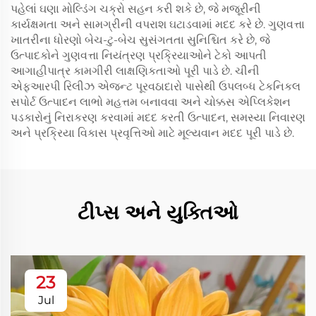
પહેલાં ઘણા મોલ્ડિંગ ચક્રો સહન કરી શકે છે, જે મજૂરીની
કાર્યક્ષમતા અને સામગ્રીની વપરાશ ઘટાડવામાં મદદ કરે છે. ગુણવત્તા
ખાતરીના ધોરણો બેચ-ટુ-બેચ સુસંગતતા સુનિશ્ચિત કરે છે, જે
ઉત્પાદકોને ગુણવત્તા નિયંત્રણ પ્રક્રિયાઓને ટેકો આપતી
આગાહીપાત્ર કામગીરી લાક્ષણિકતાઓ પૂરી પાડે છે. ચીની
એફઆરપી રિલીઝ એજન્ટ પૂરવઠાદારો પાસેથી ઉપલબ્ધ ટેકનિકલ
સપોર્ટ ઉત્પાદન લાભો મહત્તમ બનાવવા અને ચોક્કસ એપ્લિકેશન
પડકારોનું નિરાકરણ કરવામાં મદદ કરતી ઉત્પાદન, સમસ્યા નિવારણ
અને પ્રક્રિયા વિકાસ પ્રવૃત્તિઓ માટે મૂલ્યવાન મદદ પૂરી પાડે છે.
ટીપ્સ અને યુક્તિઓ
23
Jul