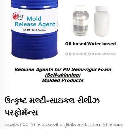
ઉત્કૃષ્ટ મલ્ટી-સાઇકલ રીલીઝ
પરફોર્મન્સ
ચાઇનીઝ FRP રિલીઝ એજન્ટની અદ્વિતીય મલ્ટી-સાઇકલ રિલીઝ ક્ષમતા