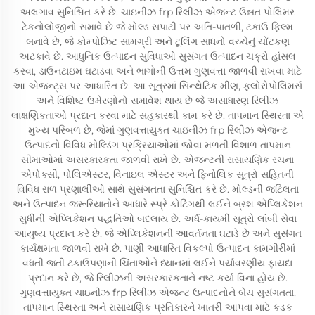
અલગાવ સુનિશ્ચિત કરે છે. ચાઇનીઝ frp રિલીઝ એજન્ટ ઉન્નત પોલિમર
ટેકનોલોજીનો સમાવે છે જે મોલ્ડ સપાટી પર અતિ-પાતળી, ટકાઉ ફિલ્મ
બનાવે છે, જે કોમ્પોઝિટ સામગ્રી અને ટૂલિંગ સાધનો વચ્ચેનું ચોંટકણ
અટકાવે છે. આધુનિક ઉત્પાદન સુવિધાઓ સુસંગત ઉત્પાદન ચક્રો હાંસલ
કરવા, ડાઉનટાઇમ ઘટાડવા અને ભાગોની ઉત્તમ ગુણવત્તા જાળવી રાખવા માટે
આ એજન્ટ્સ પર આધારિત છે. આ સૂત્રમાં સિન્થેટિક મીણ, ફ્લોરોપોલિમર્સ
અને વિશિષ્ટ ઉમેરણોનો સમાવેશ થાય છે જે અસાધારણ રિલીઝ
લાક્ષણિકતાઓ પ્રદાન કરવા માટે સહકારથી કામ કરે છે. તાપમાન સ્થિરતા એ
મુખ્ય પરિબળ છે, જેમાં ગુણવત્તાયુક્ત ચાઇનીઝ frp રિલીઝ એજન્ટ
ઉત્પાદનો વિવિધ મોલ્ડિંગ પ્રક્રિયાઓમાં જોવા મળતી વિશાળ તાપમાન
સીમાઓમાં અસરકારકતા જાળવી રાખે છે. એજન્ટની રાસાયણિક રચના
એપોક્સી, પોલિએસ્ટર, વિનાઇલ એસ્ટર અને ફિનોલિક સૂત્રો સહિતની
વિવિધ રાળ પ્રણાલીઓ સાથે સુસંગતતા સુનિશ્ચિત કરે છે. મોલ્ડની જટિલતા
અને ઉત્પાદન જરૂરિયાતોને આધારે સ્પ્રે કોટિંગથી લઈને બ્રશ એપ્લિકેશન
સુધીની એપ્લિકેશન પદ્ધતિઓ બદલાય છે. અર્ધ-કાયમી સૂત્રો લાંબી સેવા
આયુષ્ય પ્રદાન કરે છે, જે એપ્લિકેશનની આવર્તનતા ઘટાડે છે અને સુસંગત
કાર્યક્ષમતા જાળવી રાખે છે. પાણી આધારિત વિકલ્પો ઉત્પાદન કામગીરીમાં
વધતી જતી ટકાઉપણાની ચિંતાઓને ધ્યાનમાં લઈને પર્યાવરણીય ફાયદા
પ્રદાન કરે છે, જે રિલીઝની અસરકારકતાને નષ્ટ કર્યા વિના હોય છે.
ગુણવત્તાયુક્ત ચાઇનીઝ frp રિલીઝ એજન્ટ ઉત્પાદનોને બેચ સુસંગતતા,
તાપમાન સ્થિરતા અને રાસાયણિક પ્રતિકારને ખાતરી આપવા માટે કડક