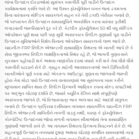
લાંબા ઉત્પાદન દોરડાઓમાં સુસંગત કામગીરી પૂરી પાડીને ઉત્પાદન
કાર્યક્ષમતામાં ક્રાંતિ લાવે છે. આ ઉન્નત ફોર્મ્યુલેશન વખત જતાં ડગમગતા
વિના વારંવારના મોલ્ડિંગ સાયકલને સહન કરે તેવી ટકાઉ બેરીયર બનાવે છે,
જે પરંપરાગત રીતે ઉત્પાદન સમયસૂચિને અવરોધિત કરતા વારંવાર ફરીથી
લગાડવાની જરૂરિયાતને દૂર કરે છે. કેટલીક ફોર્મ્યુલેશન 50 થી વધુ મોલ્ડિંગ
ઑપરેશન પૂર્ણ થયા પછી પણ સુધી અસરકારક રિલીઝ ગુણધર્મો પૂરા પાડીને
ઉત્પાદન સુવિધાઓને વિક્ષેપ વિનાના ઓપરેશન સાયકલનો લાભ આપે છે.
ચાઇનીઝ FRP રિલીઝ એજન્ટની રાસાયણિક સ્થિરતા એ ખાતરી આપે છે કે
સેવા જીવનભર રિલીઝ લાક્ષણિકતાઓ સ્થિર રહે છે, જે ભાગની ગુણવત્તાને
નુકસાન પહોંચાડી શકે અથવા નાણાંકીય દરમાં વધારો કરી શકે તેવા ધીમે ધીમે
કામગીરી ઘટાડાને રોકે છે. ગ્રાહક માટેની આવશ્યકતાઓ અને ડિલિવરીની
ખાતરીઓને પૂર્ણ કરવા માટે એકરૂપ આઉટપુટ ગુણવત્તા જાળવવી જરૂરી
હોય તેવા મોટા પાયે ઉત્પાદનના વાતાવરણમાં આ સુસંગતતા ખાસ કરીને
મૂલ્યવાન સાબિત થાય છે. રિલીઝ ફિલ્મની આણ્વિક રચના મોલ્ડ સપાટીઓ
પર અદ્ભુત ચોંટાણ દર્શાવે છે, જ્યારે ક્યુરિંગ રેઝિન સાથે સંપૂર્ણપણે
અસંગતતા જાળવે છે, જે વિશ્વાસપાત્ર ભાગ અલગાવ માટે આદર્શ સંતુલન
બનાવે છે. ઉત્પાદન પ્રક્રિયા દરમિયાન તાપમાન સાયકલિંગ ચાઇનીઝ FRP
રિલીઝ એજન્ટની સાબિતીને નબળી પાડતું નથી, કારણ કે ફોર્મ્યુલેશન
કોમ્પોઝિટ ઉત્પાદનમાં જોવા મળતી તાપમાન સીમાઓમાં તેના રાસાયણિક
ગુણધર્મો જાળવી રાખે છે. આ તાપમાન સ્થિરતા ફિલ્મના વિઘટનને રોકે છે, જે
મહત્વપૂર્ણ ઉત્પાદન તબક્કામાં દૂષણ અથવા ચોંટાણ સંબંધિત સમસ્યાઓ તરફ