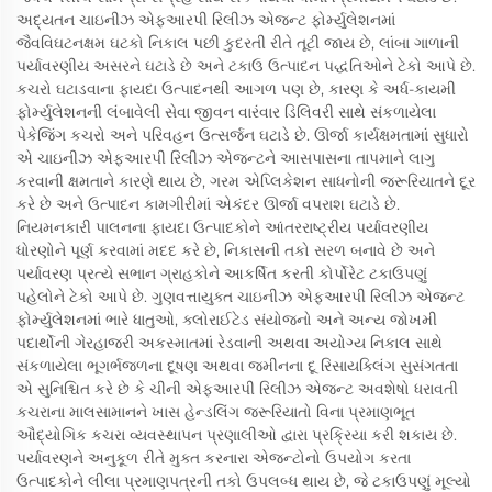
અદ્યતન ચાઇનીઝ એફઆરપી રિલીઝ એજન્ટ ફોર્મ્યુલેશનમાં
જૈવવિઘટનક્ષમ ઘટકો નિકાલ પછી કુદરતી રીતે તૂટી જાય છે, લાંબા ગાળાની
પર્યાવરણીય અસરને ઘટાડે છે અને ટકાઉ ઉત્પાદન પદ્ધતિઓને ટેકો આપે છે.
કચરો ઘટાડવાના ફાયદા ઉત્પાદનથી આગળ પણ છે, કારણ કે અર્ધ-કાયમી
ફોર્મ્યુલેશનની લંબાવેલી સેવા જીવન વારંવાર ડિલિવરી સાથે સંકળાયેલા
પેકેજિંગ કચરો અને પરિવહન ઉત્સર્જન ઘટાડે છે. ઊર્જા કાર્યક્ષમતામાં સુધારો
એ ચાઇનીઝ એફઆરપી રિલીઝ એજન્ટને આસપાસના તાપમાને લાગુ
કરવાની ક્ષમતાને કારણે થાય છે, ગરમ એપ્લિકેશન સાધનોની જરૂરિયાતને દૂર
કરે છે અને ઉત્પાદન કામગીરીમાં એકંદર ઊર્જા વપરાશ ઘટાડે છે.
નિયમનકારી પાલનના ફાયદા ઉત્પાદકોને આંતરરાષ્ટ્રીય પર્યાવરણીય
ધોરણોને પૂર્ણ કરવામાં મદદ કરે છે, નિકાસની તકો સરળ બનાવે છે અને
પર્યાવરણ પ્રત્યે સભાન ગ્રાહકોને આકર્ષિત કરતી કોર્પોરેટ ટકાઉપણું
પહેલોને ટેકો આપે છે. ગુણવત્તાયુક્ત ચાઇનીઝ એફઆરપી રિલીઝ એજન્ટ
ફોર્મ્યુલેશનમાં ભારે ધાતુઓ, ક્લોરાઈટેડ સંયોજનો અને અન્ય જોખમી
પદાર્થોની ગેરહાજરી અકસ્માતમાં રેડવાની અથવા અયોગ્ય નિકાલ સાથે
સંકળાયેલા ભૂગર્ભજળના દૂષણ અથવા જમીનના દૂ રિસાયક્લિંગ સુસંગતતા
એ સુનિશ્ચિત કરે છે કે ચીની એફઆરપી રિલીઝ એજન્ટ અવશેષો ધરાવતી
કચરાના માલસામાનને ખાસ હેન્ડલિંગ જરૂરિયાતો વિના પ્રમાણભૂત
ઔદ્યોગિક કચરા વ્યવસ્થાપન પ્રણાલીઓ દ્વારા પ્રક્રિયા કરી શકાય છે.
પર્યાવરણને અનુકૂળ રીતે મુક્ત કરનારા એજન્ટોનો ઉપયોગ કરતા
ઉત્પાદકોને લીલા પ્રમાણપત્રની તકો ઉપલબ્ધ થાય છે, જે ટકાઉપણું મૂલ્યો