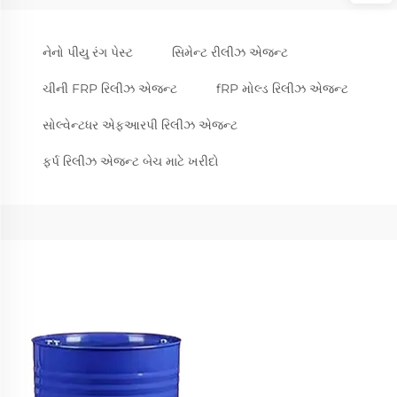
નેનો પીયુ રંગ પેસ્ટ
સિમેન્ટ રીલીઝ એજન્ટ
ચીની FRP રિલીઝ એજન્ટ
fRP મોલ્ડ રિલીઝ એજન્ટ
સોલ્વેન્ટધર એફઆરપી રિલીઝ એજન્ટ
ફર્પ રિલીઝ એજન્ટ બેચ માટે ખરીદો