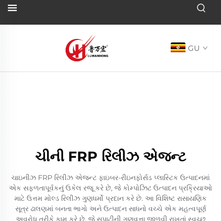
GU
ચીની FRP રિલીઝ એજન્ટ
ચાઇનીઝ FRP રિલીઝ એજન્ટ ફાઇબર-રીઇનફોર્સડ પ્લાસ્ટિક ઉત્પાદનમાં
એક સફળતાપૂર્વકનું ઉકેલ રજૂ કરે છે, જે કોમ્પોઝિટ ઉત્પાદન પ્રક્રિયાઓ
માટે ઉત્તમ મોલ્ડ રિલીઝ ગુણધર્મો પ્રદાન કરે છે. આ વિશિષ્ટ રાસાયણિક
સૂત્ર ઢાલણમાં બનતા ભાગો અને ઉત્પાદન સાધનો વચ્ચે એક મહત્વપૂર્ણ
અવરોધ તરીકે કામ કરે છે, જે સપાટીની ગુણવત્તા જાળવી રાખતાં સ્વચ્છ