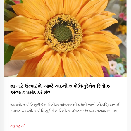
શા માટે ઉત્પાદકો આજે ચાઇનીઝ પોલિયુરેથેન રિલીઝ
એજન્ટ પસંદ કરે છે?
ચાઇનીઝ પોલિયુરીથેન રિલીઝ એજન્ટની વધતી જતી લોકપ્રિયતાની
સમજ ચાઇનીઝ પોલિયુરીથેન રિલીઝ એજન્ટ ઉચ્ચ કાર્યક્ષમતા અને
ખર્ચ-અસરકારકતાના સંયોજનને કારણે વિશ્વભરના ઉત્પાદકો દ્વારા
વધુને વધુ પસંદ કરવામાં આવી રહ્યો છે. કારણ કે ઉદ્યોગોમાં...
વધુ જુઓ