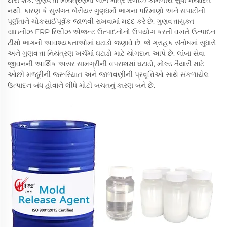
દોરી શકે. ગુણવત્તા નિયંત્રણનો લાભ માત્ર રિલીઝ કામગીરી સુધી મર્યાદિત
નથી, કારણ કે સુસંગત બેરીયર ગુણધર્મો ભાગના પરિમાણો અને સપાટીની
પૂર્ણતાને ચોકસાઈપૂર્વક જાળવી રાખવામાં મદદ કરે છે. ગુણવત્તાયુક્ત
ચાઇનીઝ FRP રિલીઝ એજન્ટ ઉત્પાદનોનો ઉપયોગ કરતી વખતે ઉત્પાદન
ટીમો ભાગની આવશ્યકતાઓમાં ઘટાડો જણાવે છે, જે ગ્રાહક સંતોષમાં સુધારો
અને ગુણવત્તા નિયંત્રણ ખર્ચમાં ઘટાડો માટે યોગદાન આપે છે. લાંબા સેવા
જીવનની આર્થિક અસર સામગ્રીની વપરાશમાં ઘટાડો, મોલ્ડ તૈયારી માટે
ઓછી મજૂરીની જરૂરિયાત અને જાળવણીની પ્રવૃત્તિઓ સાથે સંકળાયેલ
ઉત્પાદન બંધ હોવાને લીધે મોટી બચતનું કારણ બને છે.