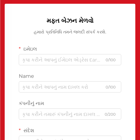
મફત બેઝન મેળવો
હમારો પ્રતિનિધિ તમને જલદી સંપર્ક કરશે.
ઇમેઇલ
0/100
Name
0/100
કંપનીનું નામ
0/200
સંદેશ