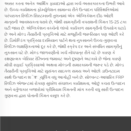
અસર કરતા અનેક આર્થિક ફાયદાઓ દ્વારા ખર્ચ-અસરકારકતા ઉભરી આવે
છે. ઉચ્ચ-કાર્યક્ષમતા ફોર્મ્યુલેશન સામાન્ય રીતે ઉત્પાદન પરિસ્થિતિઓમાં
પરંપરાગત રિલીઝ સિસ્ટમ્સની તુલનામાં એક એપ્લિકેશન દીઠ ઓછી
માત્રાની આવશ્યકતા ધરાવે છે, જેથી સામગ્રીની વપરાશની કિંમત 15-25 ટકા
ઘટી જાય છે. એપ્લિકેશન વચ્ચેનો લાંબો કાર્યકાળ સામગ્રીનો ઉપયોગ ઘટાડે
છે અને મોલ્ડ તૈયારીની પ્રવૃત્તિઓ માટે મજૂરીની જરૂરિયાત પણ ઓછી કરે
છે. ડિમોલ્ડિંગ પ્રક્રિયા દરમિયાન પાર્ટને થતા નુકસાનને ઉચ્ચ-ગુણવત્તા
રિલીઝ લાક્ષણિકતાઓ દૂર કરે છે, જેથી સ્ક્રેપ દર અને સંબંધિત સામગ્રીનું
નુકસાન ઘટે છે. મોલ્ડ જાળવણીનો ખર્ચ નોંધપાત્ર રીતે ઘટે છે કારણ કે
રક્ષણાત્મક બેરિયર રેઝિનના જમાવટ અને દૂષણને અટકાવે છે જેના કારણે
મોંઘી સફાઈ પ્રક્રિયાઓ અથવા મોલ્ડની સમારકામની જરૂર પડે છે. મોલ્ડ
તૈયારીની પ્રવૃત્તિઓ માટે સુસંગત સાઇકલ સમય અને ઓછો ડાઉનટાઇમ
સાથે ઉત્પાદન શेड્યૂલિંગ વધુ આગોહી બને છે. સોલ્વન્ટ-આધારિત FRP
રિલીઝ એજન્ટમાં રોકાણ સુધરેલ સંચાલન કાર્યક્ષમતા, ઓછું કચરા ઉત્પાદન
અને વર્તુળાકાર બજારોમાં પ્રીમિયમ કિંમતની માંગ કરતી વધુ સારી ઉત્પાદન
ગુણવત્તા દ્વારા પોતાની કિંમત વસૂલ કરે છે.