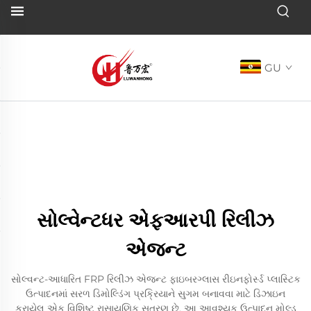
GU
સોલ્વેન્ટધર એફઆરપી રિલીઝ
એજન્ટ
સોલ્વન્ટ-આધારિત FRP રિલીઝ એજન્ટ ફાઇબરગ્લાસ રીઇનફોર્સ્ડ પ્લાસ્ટિક
ઉત્પાદનમાં સરળ ડિમોલ્ડિંગ પ્રક્રિયાને સુગમ બનાવવા માટે ડિઝાઇન
કરાયેલ એક વિશિષ્ટ રાસાયણિક સૂત્રણ છે. આ આવશ્યક ઉત્પાદન મોલ્ડ