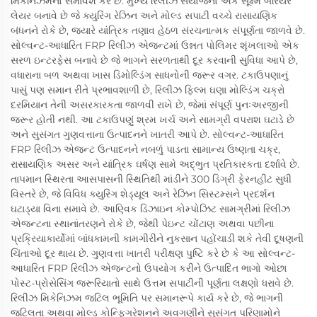
મિકેનિઝમનો સમાવેશ કરે છે. મુખ્ય રિલીઝ સંયોજનો એક સૂક્ષ્મ બેરિયર
લેયર બનાવે છે જે ક્યુરિંગ રેઝિન અને મોલ્ડ સપાટી વચ્ચે રાસાયણિક
બંધનને રોકે છે, જ્યારે યાંત્રિક તણાવ હેઠળ સંરચનાત્મક સંપૂર્ણતા જાળવે છે.
સોલ્વન્ટ-આધારિત FRP રિલીઝ એજન્ટમાં ઉન્નત પોલિમર શૃંખલાઓ એક
સરળ ઇન્ટરફેસ બનાવે છે જે ભાગને સરળતાથી દૂર કરવાની સુવિધા આપે છે,
વધારાના બળ અથવા ખાસ ડિમોલ્ડિંગ સાધનોની જરૂર વગર. ટકાઉપણાનું
પાસું પણ સમાન રીતે પ્રભાવશાળી છે, રિલીઝ ફિલ્મ ઘણા મોલ્ડિંગ ચક્રો
દરમિયાન તેની અસરકારકતા જાળવી રાખે છે, જેમાં સંપૂર્ણ પુનઃઅરજીની
જરૂર હોતી નથી. આ ટકાઉપણું શ્રમ ખર્ચ અને સામગ્રી વપરાશ ઘટાડે છે
અને સુસંગત ગુણવત્તાના ઉત્પાદનને ખાતરી આપે છે. સોલ્વન્ટ-આધારિત
FRP રિલીઝ એજન્ટ ઉત્પાદનને નબળું પાડતા સામાન્ય ઉષ્ણતા ચક્ર,
રાસાયણિક અસર અને યાંત્રિક ઘર્ષણ સામે અદ્ભુત પ્રતિકારકતા દર્શાવે છે.
તાપમાન સ્થિરતા આસપાસની સ્થિતિથી માંડીને 300 ડિગ્રી ફેરનહીટ સુધી
વિસ્તરે છે, જે વિવિધ ક્યુરિંગ શેડ્યૂલ અને રેઝિન સિસ્ટમ્સને પ્રદર્શન
ઘટાડ્યા વિના સમાવે છે. આણ્વિક ડિઝાઇન કોમ્પોઝિટ સામગ્રીમાં રિલીઝ
એજન્ટના સ્થાનાંતરણને રોકે છે, જેથી પેઇન્ટ ચોંટાણ અથવા પછીના
પ્રક્રિયાકાર્યોમાં બાંધકામની કામગીરીને નુકસાન પહોંચાડી શકે તેવી દૂષણની
ચિંતાઓ દૂર થાય છે. ગુણવત્તા ખાતરી પરીક્ષણ પુષ્ટિ કરે છે કે આ સોલ્વન્ટ-
આધારિત FRP રિલીઝ એજન્ટનો ઉપયોગ કરીને ઉત્પાદિત ભાગો ઓછા
પોસ્ટ-પ્રોસેસિંગ જરૂરિયાતો સાથે ઉત્તમ સપાટીની પૂર્ણતા લક્ષણો ધરાવે છે.
રિલીઝ મિકેનિઝમ જટિલ ભૂમિતિ પર સમાનરૂપે કાર્ય કરે છે, જે ભાગની
જટિલતા અથવા મોલ્ડ કોન્ફિગરેશનને અવગણીને સુસંગત પરિણામોને