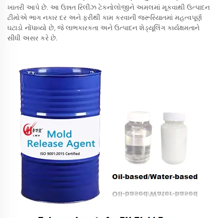
ખાતરી આપે છે. આ ઉન્નત રિલીઝ ટેકનોલોજીને અમલમાં મૂકવાથી ઉત્પાદન
ટીમોએ ભાગ નકાર દર અને ફરીથી કામ કરવાની જરૂરિયાતમાં મહત્વપૂર્ણ
ઘટાડો નોંધાવ્યો છે, જે લાભકારકતા અને ઉત્પાદન શેડ્યૂલિંગ કાર્યક્ષમતાને
સીધી અસર કરે છે.