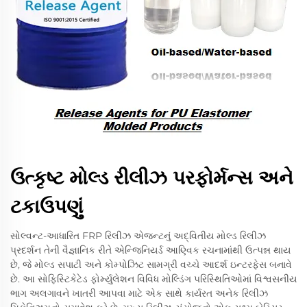
ઉત્કૃષ્ટ મોલ્ડ રીલીઝ પરફોર્મન્સ અને
ટકાઉપણું
સોલ્વન્ટ-આધારિત FRP રિલીઝ એજન્ટનું અદ્વિતીય મોલ્ડ રિલીઝ
પ્રદર્શન તેની વૈજ્ઞાનિક રીતે એન્જિનિયર્ડ આણ્વિક રચનામાંથી ઉત્પન્ન થાય
છે, જે મોલ્ડ સપાટી અને કોમ્પોઝિટ સામગ્રી વચ્ચે આદર્શ ઇન્ટરફેસ બનાવે
છે. આ સોફિસ્ટિકેટેડ ફોર્મ્યુલેશન વિવિધ મોલ્ડિંગ પરિસ્થિતિઓમાં વિશ્વસનીય
ભાગ અલગાવને ખાતરી આપવા માટે એક સાથે કાર્યરત અનેક રિલીઝ