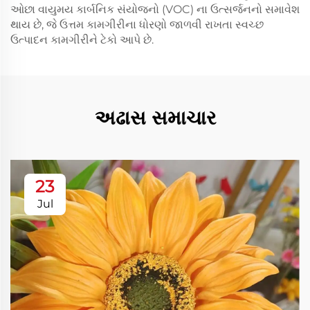
ઓછા વાયુમય કાર્બનિક સંયોજનો (VOC) ના ઉત્સર્જનનો સમાવેશ
થાય છે, જે ઉત્તમ કામગીરીના ધોરણો જાળવી રાખતા સ્વચ્છ
ઉત્પાદન કામગીરીને ટેકો આપે છે.
અઢાસ સમાચાર
23
Jul