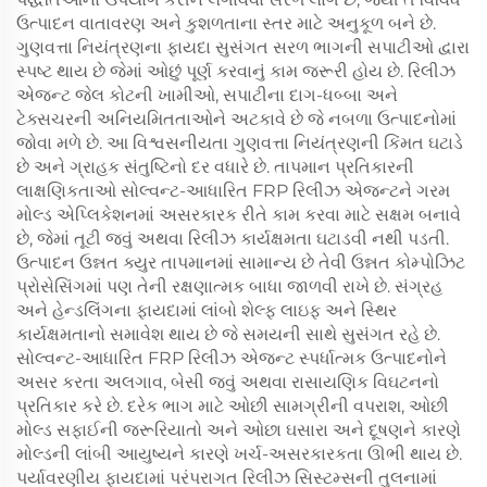
ઉત્પાદન વાતાવરણ અને કુશળતાના સ્તર માટે અનુકૂળ બને છે.
ગુણવત્તા નિયંત્રણના ફાયદા સુસંગત સરળ ભાગની સપાટીઓ દ્વારા
સ્પષ્ટ થાય છે જેમાં ઓછું પૂર્ણ કરવાનું કામ જરૂરી હોય છે. રિલીઝ
એજન્ટ જેલ કોટની ખામીઓ, સપાટીના દાગ-ધબ્બા અને
ટેક્સચરની અનિયમિતતાઓને અટકાવે છે જે નબળા ઉત્પાદનોમાં
જોવા મળે છે. આ વિશ્વસનીયતા ગુણવત્તા નિયંત્રણની કિંમત ઘટાડે
છે અને ગ્રાહક સંતુષ્ટિનો દર વધારે છે. તાપમાન પ્રતિકારની
લાક્ષણિકતાઓ સોલ્વન્ટ-આધારિત FRP રિલીઝ એજન્ટને ગરમ
મોલ્ડ એપ્લિકેશનમાં અસરકારક રીતે કામ કરવા માટે સક્ષમ બનાવે
છે, જેમાં તૂટી જવું અથવા રિલીઝ કાર્યક્ષમતા ઘટાડવી નથી પડતી.
ઉત્પાદન ઉન્નત ક્યુર તાપમાનમાં સામાન્ય છે તેવી ઉન્નત કોમ્પોઝિટ
પ્રોસેસિંગમાં પણ તેની રક્ષણાત્મક બાધા જાળવી રાખે છે. સંગ્રહ
અને હેન્ડલિંગના ફાયદામાં લાંબો શેલ્ફ લાઇફ અને સ્થિર
કાર્યક્ષમતાનો સમાવેશ થાય છે જે સમયની સાથે સુસંગત રહે છે.
સોલ્વન્ટ-આધારિત FRP રિલીઝ એજન્ટ સ્પર્ધાત્મક ઉત્પાદનોને
અસર કરતા અલગાવ, બેસી જવું અથવા રાસાયણિક વિઘટનનો
પ્રતિકાર કરે છે. દરેક ભાગ માટે ઓછી સામગ્રીની વપરાશ, ઓછી
મોલ્ડ સફાઈની જરૂરિયાતો અને ઓછા ઘસારા અને દૂષણને કારણે
મોલ્ડની લાંબી આયુષ્યને કારણે ખર્ચ-અસરકારકતા ઊભી થાય છે.
પર્યાવરણીય ફાયદામાં પરંપરાગત રિલીઝ સિસ્ટમ્સની તુલનામાં