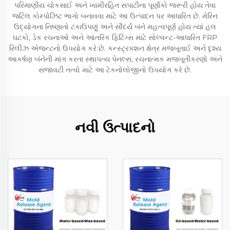
પરિમાણીય ચોકસાઈ અને ખામીરહિત સપાટીના પૂર્ણાંકો જરૂરી હોય તેવા
જટિલ કોમ્પોઝિટ ભાગો બનાવવા માટે આ ઉત્પાદન પર આધારિત છે. મેરિન
ઉદ્યોગના નિષ્ણાતો ટકાઉપણું અને સૌંદર્ય બંને મહત્વપૂર્ણ હોય ત્યાં હલ
ઘટકો, ડેક રચનાઓ અને આંતરિક ફિટિંગ્સ માટે સોલ્વન્ટ-આધારિત FRP
રિલીઝ એજન્ટનો ઉપયોગ કરે છે. કન્સ્ટ્રક્શન ક્ષેત્ર મજબૂતાઈ અને દૃશ્ય
આકર્ષણ બંનેની માંગ કરતા સ્થાપત્ય પેનલ્સ, રચનાત્મક મજબૂતીકરણો અને
સજાવટી તત્વો માટે આ ટેકનોલોજીનો ઉપયોગ કરે છે.
નવી ઉત્પાદનો