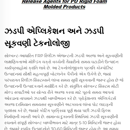
ઝડપી એપ્લિકેશન અને ઝડપી
સૂકવણી ટેકનોલોજી
સોલ્વન્ટ-આધારિત FRP રિલીઝ એજન્ટની ઝડપી અરજ અને સૂકવણીની
લાક્ષણિકતાઓ મોલ્ડિંગ ચક્રો વચ્ચેની તૈયારીનો સમય ઘટાડીને ઉત્પાદન
કાર્યપ્રવાહોમાં ક્રાંતિ લાવે છે. આ ટેકનોલોજીકલ પ્રગતિ કોમ્પોઝિટ
ઉત્પાદનમાં સૌથી મહત્વપૂર્ણ બોટલનેક પૈકીનો એક ઉકેલે છે, જ્યાં
પરંપરાગત રિલીઝ સિસ્ટમ્સને લાંબા સમય સુધી સૂકવવાની જરૂર હોય છે જે
ઉત્પાદનની ઉત્પાદકતાને મર્યાદિત કરે છે. સંતુલિત સોલ્વન્ટ સિસ્ટમ મોટી
મોલ્ડ સપાટીઓ પર યોગ્ય રીતે અરજ કરવા માટે પૂરતો સમય આપતાં
ઓરડાના તાપમાને ઝડપથી બાષ્પીભવન કરે છે. પ્રોફેશનલ એપ્લિકેટર્સ
અરજ દરમિયાન સમયસર સૂકવણીને અટકાવતા લાંબા પોટ લાઇફની
પ્રશંસા કરે છે, જ્યારે કોટિંગ પ્રક્રિયા પૂર્ણ થયા પછી ઝડપી ફિલ્મ
નિર્માણની ખાતરી આપે છે. સામાન્ય દુકાનની સ્થિતિમાં ઝડપી સૂકવણીની
રચનાને સંપૂર્ણ સોલ્વન્ટ બાષ્પીભવન માટે માત્ર 5-10 મિનિટની જરૂર હોય
છે, જ્યારે સ્પર્ધક ઉત્પાદનોને 30-60 મિનિટની જરૂર હોય છે. આ સમય