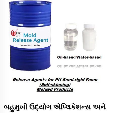
બહુમુખી ઉદ્યોગ એપ્લિકેશન્સ અને