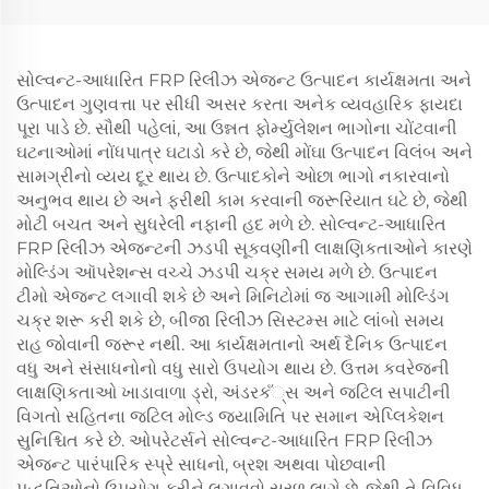
સોલ્વન્ટ-આધારિત FRP રિલીઝ એજન્ટ ઉત્પાદન કાર્યક્ષમતા અને
ઉત્પાદન ગુણવત્તા પર સીધી અસર કરતા અનેક વ્યવહારિક ફાયદા
પૂરા પાડે છે. સૌથી પહેલાં, આ ઉન્નત ફોર્મ્યુલેશન ભાગોના ચોંટવાની
ઘટનાઓમાં નોંધપાત્ર ઘટાડો કરે છે, જેથી મોંઘા ઉત્પાદન વિલંબ અને
સામગ્રીનો વ્યય દૂર થાય છે. ઉત્પાદકોને ઓછા ભાગો નકારવાનો
અનુભવ થાય છે અને ફરીથી કામ કરવાની જરૂરિયાત ઘટે છે, જેથી
મોટી બચત અને સુધરેલી નફાની હદ મળે છે. સોલ્વન્ટ-આધારિત
FRP રિલીઝ એજન્ટની ઝડપી સૂકવણીની લાક્ષણિકતાઓને કારણે
મોલ્ડિંગ ઑપરેશન્સ વચ્ચે ઝડપી ચક્ર સમય મળે છે. ઉત્પાદન
ટીમો એજન્ટ લગાવી શકે છે અને મિનિટોમાં જ આગામી મોલ્ડિંગ
ચક્ર શરૂ કરી શકે છે, બીજા રિલીઝ સિસ્ટમ્સ માટે લાંબો સમય
રાહ જોવાની જરૂર નથી. આ કાર્યક્ષમતાનો અર્થ દૈનિક ઉત્પાદન
વધુ અને સંસાધનોનો વધુ સારો ઉપયોગ થાય છે. ઉત્તમ કવરેજની
લાક્ષણિકતાઓ ખાડાવાળા ડ્રો, અંડરકั્સ અને જટિલ સપાટીની
વિગતો સહિતના જટિલ મોલ્ડ જ્યામિતિ પર સમાન એપ્લિકેશન
સુનિશ્ચિત કરે છે. ઓપરેટર્સને સોલ્વન્ટ-આધારિત FRP રિલીઝ
એજન્ટ પારંપારિક સ્પ્રે સાધનો, બ્રશ અથવા પોછવાની
પદ્ધતિઓનો ઉપયોગ કરીને લગાવવો સરળ લાગે છે, જેથી તે વિવિધ