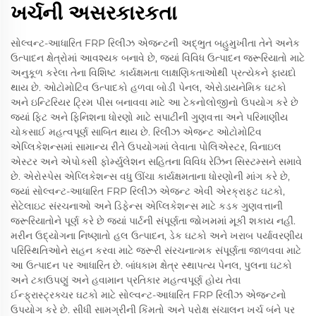
ખર્ચની અસરકારકતા
સોલ્વન્ટ-આધારિત FRP રિલીઝ એજન્ટની અદ્ભુત બહુમુખીતા તેને અનેક
ઉત્પાદન ક્ષેત્રોમાં આવશ્યક બનાવે છે, જ્યાં વિવિધ ઉત્પાદન જરૂરિયાતો માટે
અનુકૂળ કરેલા તેના વિશિષ્ટ કાર્યક્ષમતા લાક્ષણિકતાઓથી પ્રત્યેકને ફાયદો
થાય છે. ઓટોમોટિવ ઉત્પાદકો હળવા બોડી પેનલ, એરોડાયનેમિક ઘટકો
અને ઇન્ટિરિયર ટ્રિમ પીસ બનાવવા માટે આ ટેકનોલોજીનો ઉપયોગ કરે છે
જ્યાં ફિટ અને ફિનિશના ધોરણો માટે સપાટીની ગુણવત્તા અને પરિમાણીય
ચોકસાઈ મહત્વપૂર્ણ સાબિત થાય છે. રિલીઝ એજન્ટ ઓટોમોટિવ
એપ્લિકેશન્સમાં સામાન્ય રીતે ઉપયોગમાં લેવાતા પોલિએસ્ટર, વિનાઇલ
એસ્ટર અને એપોક્સી ફોર્મ્યુલેશન સહિતના વિવિધ રેઝિન સિસ્ટમ્સને સમાવે
છે. એરોસ્પેસ એપ્લિકેશન્સ વધુ ઊંચા કાર્યક્ષમતાના ધોરણોની માંગ કરે છે,
જ્યાં સોલ્વન્ટ-આધારિત FRP રિલીઝ એજન્ટ એવી એરક્રાફ્ટ ઘટકો,
સેટેલાઇટ સંરચનાઓ અને ડિફેન્સ એપ્લિકેશન્સ માટે કડક ગુણવત્તાની
જરૂરિયાતોને પૂર્ણ કરે છે જ્યાં પાર્ટની સંપૂર્ણતા જોખમમાં મૂકી શકાય નહીં.
મરીન ઉદ્યોગના નિષ્ણાતો હલ ઉત્પાદન, ડેક ઘટકો અને ખરાબ પર્યાવરણીય
પરિસ્થિતિઓને સહન કરવા માટે જરૂરી સંરચનાત્મક સંપૂર્ણતા જાળવવા માટે
આ ઉત્પાદન પર આધારિત છે. બાંધકામ ક્ષેત્ર સ્થાપત્ય પેનલ, પુલના ઘટકો
અને ટકાઉપણું અને હવામાન પ્રતિકાર મહત્વપૂર્ણ હોય તેવા
ઈન્ફ્રાસ્ટ્રક્ચર ઘટકો માટે સોલ્વન્ટ-આધારિત FRP રિલીઝ એજન્ટનો
ઉપયોગ કરે છે. સીધી સામગ્રીની કિંમતો અને પરોક્ષ સંચાલન ખર્ચ બંને પર