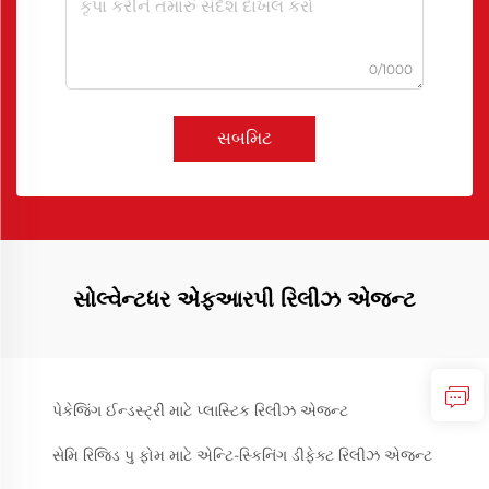
0/1000
સબમિટ
સોલ્વેન્ટધર એફઆરપી રિલીઝ એજન્ટ
પેકેજિંગ ઈન્ડસ્ટ્રી માટે પ્લાસ્ટિક રિલીઝ એજન્ટ
સેમિ રિજિડ પુ ફોમ માટે એન્ટિ-સ્કિનિંગ ડીફેક્ટ રિલીઝ એજન્ટ