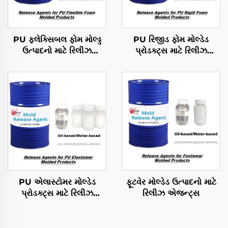
PU ફ્લેક્સિબલ ફોમ મોલ્ડ્ડ
PU રિજીડ ફોમ મોલ્ડેડ
ઉત્પાદનો માટે રિલીઝ
પ્રોડક્ટ્સ માટે રિલીઝ
એજન્ટ્સ
એજન્ટ્સ
PU એલાસ્ટોમર મોલ્ડેડ
ફૂટવેર મોલ્ડેડ ઉત્પાદનો માટે
પ્રોડક્ટ્સ માટે રિલીઝ
રિલીઝ એજન્ટ્સ
એજન્ટ્સ