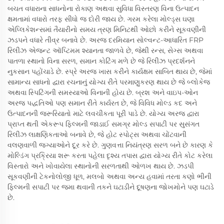
બચત વધારાના સાધનોના રોકાણ અથવા સુવિધા વિસ્તરણ વિના ઉત્પાદન
ક્ષમતામાં વધારો તરફ સીધો જ દોરી જાય છે. ગરમ કરેલા મોલ્ડ્સ ઘણા
એપ્લિકેશન્સમાં તૈયારીનો સમય ત્રણ મિનિટથી ઓછો કરીને સૂકવણીની
ઝડપને વધારે તીવ્ર બનાવે છે. અરજ દરમિયાન સોલ્વન્ટ-આધારિત FRP
રિલીઝ એજન્ટ ઑપ્ટિમમ શ્યાનતા જાળવે છે, જેથી રન્સ, સેગ્સ અથવા
પાતળા સ્થાનો વિના સરળ, સમાન કોટિંગ મળે છે જે રિલીઝ પ્રદર્શનને
નુકસાન પહોંચાડે છે. સ્પ્રે અરજ ખાસ કરીને કાર્યક્ષમ સાબિત થાય છે, જેમાં
સામાન્ય સાધનો દ્વારા રચનાનું યોગ્ય રીતે પરમાણુકરણ થાય છે જે બ્લોકેજ
અથવા સ્પિટિંગની સમસ્યાઓ વિનાની હોય છે. બ્રશ અને વાઇપ-ઓન
અરજ પદ્ધતિઓ પણ સમાન રીતે કાર્યરત છે, જે વિવિધ મોલ્ડ કદ અને
ઉત્પાદનની જરૂરિયાતો માટે લવચીકતા પૂરી પાડે છે. યોગ્ય અરજ દ્વારા
પ્રાપ્ત થતી એકરૂપ ફિલ્મની જાડાઈ સમગ્ર મોલ્ડ સપાટી પર સુસંગત
રિલીઝ લાક્ષણિકતાઓ બનાવે છે, જે હોટ સ્પોટ્સ અથવા ચોંટવાની
વલણવાળી જગ્યાઓને દૂર કરે છે. ગુણવત્તા નિયંત્રણ સરળ બને છે કારણ કે
મોલ્ડિંગ પ્રક્રિયા શરૂ કરતા પહેલા દૃશ્ય તપાસ દ્વારા યોગ્ય રીતે કોટ કરેલા
વિસ્તારો અને ખોવાયેલા સ્થાનોની સરળતાથી ઓળખ થાય છે. ઝડપી
સૂકવણીની ટેકનોલોજી ધૂળ, મલબો અથવા અન્ય હવામાં તરતા કણો ભીની
ફિલ્મની સપાટી પર જમા થવાની તકને ઘટાડીને દૂષણના જોખમોને પણ ઘટાડે
છે.