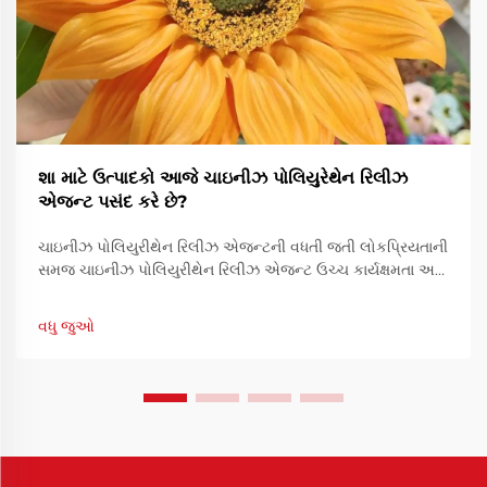
શા માટે ઉત્પાદકો આજે ચાઇનીઝ પોલિયુરેથેન રિલીઝ
એજન્ટ પસંદ કરે છે?
ચાઇનીઝ પોલિયુરીથેન રિલીઝ એજન્ટની વધતી જતી લોકપ્રિયતાની
સમજ ચાઇનીઝ પોલિયુરીથેન રિલીઝ એજન્ટ ઉચ્ચ કાર્યક્ષમતા અને
ખર્ચ-અસરકારકતાના સંયોજનને કારણે વિશ્વભરના ઉત્પાદકો દ્વારા
વધુને વધુ પસંદ કરવામાં આવી રહ્યો છે. કારણ કે ઉદ્યોગોમાં...
વધુ જુઓ