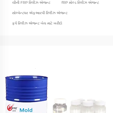
ચીની FRP રિલીઝ એજન્ટ
fRP મોલ્ડ રિલીઝ એજન્ટ
સોલ્વેન્ટધર એફઆરપી રિલીઝ એજન્ટ
ફર્પ રિલીઝ એજન્ટ બેચ માટે ખરીદો