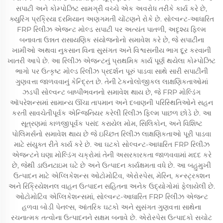
સપાટી અને કોમ્પોઝિટ સામગ્રી વચ્ચે એક અવરોધ તરીકે કાર્ય કરે છે,
ક્યુરિંગ પ્રક્રિયા દરમિયાન અણગમતી ચોંટણને રોકે છે. સોલ્વન્ટ-આધારિત
FRP રિલીઝ એજન્ટ મોલ્ડ સપાટી પર અત્યંત પાતળી, અદૃશ્ય ફિલ્મ
બનાવતા ઉન્નત રાસાયણિક સંયોજનોનો સમાવેશ કરે છે, જે સપાટીના
ખામીઓ અથવા નુકસાન વિના સુસંગત અને વિશ્વસનીય ભાગ દૂર કરવાની
ખાતરી આપે છે. આ રિલીઝ એજન્ટનું પ્રાથમિક કાર્ય પૂર્ણ થયેલા કોમ્પોઝિટ
ભાગો પર ઉત્કૃષ્ટ મોલ્ડ રિલીઝ પ્રદર્શન પૂરું પાડવા સાથે સારી સપાટીની
ગુણવત્તા જાળવવાનું કેન્દ્રિત છે. તેની ટેકનોલોજીકલ લાક્ષણિકતાઓમાં
ઝડપી સોલ્વન્ટ બાષ્પીભવનનો સમાવેશ થાય છે, જે FRP મોલ્ડિંગ
ઑપરેશન્સમાં સામાન્ય ઊંચા તાપમાન અને દબાણની પરિસ્થિતિઓને સહન
કરતી સાવચેતીપૂર્વક એન્જિનિયર કરેલી રિલીઝ ફિલ્મ પાછળ છોડે છે. આ
સૂત્રણમાં કાળજીપૂર્વક પસંદ કરાયેલ મોમ, સિલિકોન, અને વિશિષ્ટ
પોલિમર્સનો સમાવેશ થાય છે જે ઇચ્છિત રિલીઝ લાક્ષણિકતાઓ પૂરી પાડવા
માટે સંયુક્ત રીતે કાર્ય કરે છે. આ ઘટકો સોલ્વન્ટ-આધારિત FRP રિલીઝ
એજન્ટને ઘણા મોલ્ડિંગ ચક્રોમાં તેની અસરકારકતા જાળવવામાં મદદ કરે
છે, જેથી ડાઉનટાઇમ ઘટે છે અને ઉત્પાદન કાર્યક્ષમતા વધે છે. આ બહુમુખી
ઉત્પાદન માટે એપ્લિકેશન્સ ઓટોમોટિવ, એરોસ્પેસ, મેરિન, કન્સ્ટ્રક્શન
અને રિક્રિયેશનલ વાહન ઉત્પાદન સહિતના અનેક ઉદ્યોગોમાં ફેલાયેલી છે.
ઓટોમોટિવ એપ્લિકેશન્સમાં, સોલ્વન્ટ-આધારિત FRP રિલીઝ એજન્ટ
હળવા બોડી પેનલ્સ, આંતરિક ઘટકો અને સુસંગત ગુણવત્તા સાથેના
રચનાત્મક તત્વોના ઉત્પાદનને સક્ષમ બનાવે છે. એરોસ્પેસ ઉત્પાદકો સચોટ