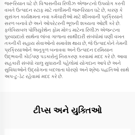
જરૂરિયાત ઘટે છે. વિશ્વસનીય રિલીઝ એજન્ટનો ઉપયોગ કરતી
વખતે ઉત્પાદન સ્ટાફ માટે તાલીમની જરૂરિયાત ઘટે છે, કારણ કે
સુસંગત કાર્યક્ષમતા નવા કર્મચારીઓ માટે શીખવાની પ્રક્રિયાને
સરળ બનાવે છે અને ઓપરેટરની ભૂલની શક્યતા ઓછી કરે છે.
ફ્લેક્સિબલ પોલિયુરેથેન ફોમ મોલ્ડ માટેના રિલીઝ એજન્ટના
પુરવઠાદારો સાથેના લાંબા ગાળાના સાથીદારી સંબંધોમાં ઘણી વખત
તકનીકી સહાય સેવાઓનો સમાવેશ થાય છે, જે ઉત્પાદકોને તેમની
પ્રક્રિયાઓને અનુકૂળ બનાવવા અને ઉત્પાદન દરમિયાન
ઉદ્ભવતી કોઈપણ પડકારોનું નિરાકરણ કરવામાં મદદ કરે છે. આવા
સહકારી સંબંધો ચાલુ સુધારાની પહેલોમાં યોગદાન આપે છે અને
સુવિધાઓને ઉદ્યોગના બદલાતા ધોરણો અને શ્રેષ્ઠ પદ્ધતિઓ સાથે
અપ-ટુ-ડેટ રહેવામાં મદદ કરે છે.
ટીપ્સ અને યુક્તિઓ