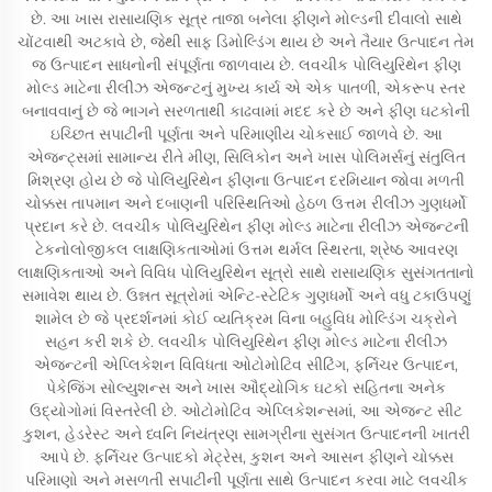
છે. આ ખાસ રાસાયણિક સૂત્ર તાજા બનેલા ફીણને મોલ્ડની દીવાલો સાથે
ચોંટવાથી અટકાવે છે, જેથી સાફ ડિમોલ્ડિંગ થાય છે અને તૈયાર ઉત્પાદન તેમ
જ ઉત્પાદન સાધનોની સંપૂર્ણતા જાળવાય છે. લવચીક પોલિયુરિથેન ફીણ
મોલ્ડ માટેના રીલીઝ એજન્ટનું મુખ્ય કાર્ય એ એક પાતળી, એકરૂપ સ્તર
બનાવવાનું છે જે ભાગને સરળતાથી કાઢવામાં મદદ કરે છે અને ફીણ ઘટકોની
ઇચ્છિત સપાટીની પૂર્ણતા અને પરિમાણીય ચોકસાઈ જાળવે છે. આ
એજન્ટ્સમાં સામાન્ય રીતે મીણ, સિલિકોન અને ખાસ પોલિમર્સનું સંતુલિત
મિશ્રણ હોય છે જે પોલિયુરિથેન ફીણના ઉત્પાદન દરમિયાન જોવા મળતી
ચોક્કસ તાપમાન અને દબાણની પરિસ્થિતિઓ હેઠળ ઉત્તમ રીલીઝ ગુણધર્મો
પ્રદાન કરે છે. લવચીક પોલિયુરિથેન ફીણ મોલ્ડ માટેના રીલીઝ એજન્ટની
ટેકનોલોજીકલ લાક્ષણિકતાઓમાં ઉત્તમ થર્મલ સ્થિરતા, શ્રેષ્ઠ આવરણ
લાક્ષણિકતાઓ અને વિવિધ પોલિયુરિથેન સૂત્રો સાથે રાસાયણિક સુસંગતતાનો
સમાવેશ થાય છે. ઉન્નત સૂત્રોમાં એન્ટિ-સ્ટેટિક ગુણધર્મો અને વધુ ટકાઉપણું
શામેલ છે જે પ્રદર્શનમાં કોઈ વ્યતિક્રમ વિના બહુવિધ મોલ્ડિંગ ચક્રોને
સહન કરી શકે છે. લવચીક પોલિયુરિથેન ફીણ મોલ્ડ માટેના રીલીઝ
એજન્ટની એપ્લિકેશન વિવિધતા ઓટોમોટિવ સીટિંગ, ફર્નિચર ઉત્પાદન,
પેકેજિંગ સોલ્યુશન્સ અને ખાસ ઔદ્યોગિક ઘટકો સહિતના અનેક
ઉદ્યોગોમાં વિસ્તરેલી છે. ઓટોમોટિવ એપ્લિકેશન્સમાં, આ એજન્ટ સીટ
કુશન, હેડરેસ્ટ અને ધ્વનિ નિયંત્રણ સામગ્રીના સુસંગત ઉત્પાદનની ખાતરી
આપે છે. ફર્નિચર ઉત્પાદકો મેટ્રેસ, કુશન અને આસન ફીણને ચોક્કસ
પરિમાણો અને મસળતી સપાટીની પૂર્ણતા સાથે ઉત્પાદન કરવા માટે લવચીક