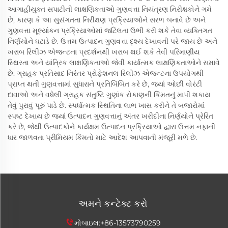
આગાહીયુક્ત સપાટીની લાક્ષણિકતાઓ ગુણવત્તા નિયંત્રણ નિરીક્ષકોને ગમે
છે, કારણ કે આ સુસંગતતા નિરીક્ષણ પ્રક્રિયાઓને સરળ બનાવે છે અને
ગુણવત્તા મૂલ્યાંકન પ્રક્રિયાઓમાં જટિલતા ઉભી કરી શકે તેવા વ્યક્તિગત
નિર્ણયોને ઘટાડે છે. ઉત્તમ ઉત્પાદન ગુણવત્તા દૃશ્ય દેખાવની પરે જાય છે અને
ખરાબ રિલીઝ એજન્ટના પ્રદર્શનથી ખરાબ થઈ શકે તેવી પરિમાણીય
સ્થિરતા અને યાંત્રિક લાક્ષણિકતાઓ જેવી કાર્યાત્મક લાક્ષણિકતાઓને સમાવે
છે. ગ્રાહક પ્રતિસાદ નિરંતર પ્રોફેશનલ રિલીઝ એજન્ટના ઉપયોગથી
પ્રાપ્ત થતી ગુણવત્તામાં સુધારાને પ્રતિબિંબિત કરે છે, જ્યાં ઓછી વોરંટી
દાવાઓ અને વધેલી ગ્રાહક સંતુષ્ટિ ગુણાંક રોકાણની કિંમતનું માપી શકાય
તેવું પુરાવું પૂરું પાડે છે. સ્પર્ધાત્મક સ્થિતિના લાભ ખાસ કરીને તે બજારોમાં
સ્પષ્ટ દેખાય છે જ્યાં ઉત્પાદન ગુણવત્તાનું અંતર ખરીદીના નિર્ણયોને પ્રેરિત
કરે છે, જેથી ઉત્પાદકોને કાર્યક્ષમ ઉત્પાદન પ્રક્રિયાઓ દ્વારા ઉત્તમ નફાની
ધાર જાળવતા પ્રીમિયમ કિંમતો માટે આદેશ આપવાની મંજૂરી મળે છે.
અમને કન્ટેક્ટ કરો
મોબાઇલ:
+86-13573790259