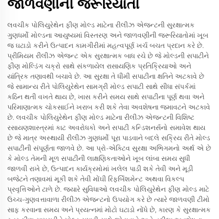
જાળવણીની જરૂરિયાતો
લવચીક પોલિયુરેથેન ફીણ મોલ્ડ માટેના રીલીઝ એજન્ટની સુરક્ષાત્મક
ગુણધર્મો મોલ્ડના આયુષ્યમાં વિસ્તરણ અને જાળવણીની જરૂરિયાતોમાં ખૂબ
જ ઘટાડો કરીને ઉત્પાદન કામગીરીમાં મહત્વપૂર્ણ ખર્ચ બચત પ્રદાન કરે છે.
પ્રીમિયમ રીલીઝ એજન્ટ એક સુરક્ષાત્મક બાધ રચે છે જે મોલ્ડની સપાટીને
ફીણ મોલ્ડિંગ ચક્રો સાથે સંકળાયેલ રાસાયણિક પ્રતિક્રિયાઓ અને
યાંત્રિક તણાવથી બચાવે છે. આ સુરક્ષા તે ધીમી સપાટીના ક્ષતિને અટકાવે છે
જે સામાન્ય રીતે પોલિયુરેથેન સામગ્રી મોલ્ડ સપાટી સાથે સીધા સંપર્કમાં
કઠિન થતી વખતે થાય છે, ખાસ કરીને સમય સાથે સપાટીના પૂર્ણ થવા અને
પરિમાણાત્મક ચોકસાઈને ખરાબ કરી શકે તેવા અવશેષના જમાવટને અટકાવે
છે. લવચીક પોલિયુરેથેન ફીણ મોલ્ડ માટેના રીલીઝ એજન્ટની વિશિષ્ટ
રસાયણશાસ્ત્રમાં કાટ અવરોધકો અને સપાટી કન્ડિશનર્સનો સમાવેશ થાય
છે જે માત્ર અસ્થાયી રીલીઝ ગુણધર્મો પૂરા પાડવાને બદલે સક્રિય રીતે મોલ્ડ
સપાટીની સંપૂર્ણતા જાળવે છે. આ પ્રો-એક્ટિવ સુરક્ષા અભિગમનો અર્થ એ છે
કે મોલ્ડ તેમની મૂળ સપાટીની લાક્ષણિકતાઓને ખૂબ લાંબા સમય સુધી
જાળવી રાખે છે, ઉત્પાદન કાર્યક્રમોમાં ખલેલ પાડી શકે તેવી અને મૂડી
બજેટને તણાવમાં મૂકી શકે તેવી મોંઘી રિફર્બિશમેન્ટ અથવા વિકલ્પ
પ્રવૃત્તિઓને ટાળે છે. જ્યારે સુવિધાઓ લવચીક પોલિયુરેથેન ફીણ મોલ્ડ માટે
ઉચ્ચ-ગુણવત્તાવાળા રીલીઝ એજન્ટનો ઉપયોગ કરે છે ત્યારે જાળવણી ટીમો
સાફ કરવાના સમય અને પ્રયત્નમાં મોટો ઘટાડો નોંધે છે, કારણ કે સુરક્ષાત્મક