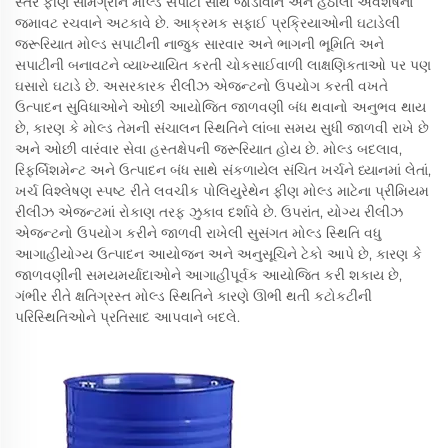
સ્તર ફીણ સામગ્રીને મોલ્ડ સપાટી સાથે જોડાવાને અને હઠીલા અવશેષના
જમાવટ રચવાને અટકાવે છે. આક્રમક સફાઈ પ્રક્રિયાઓની ઘટાડેલી
જરૂરિયાત મોલ્ડ સપાટીની નાજુક સારવાર અને ભાગની ભૂમિતિ અને
સપાટીની બનાવટને વ્યાખ્યાયિત કરતી ચોકસાઈવાળી લાક્ષણિકતાઓ પર પણ
ઘસારો ઘટાડે છે. અસરકારક રીલીઝ એજન્ટનો ઉપયોગ કરતી વખતે
ઉત્પાદન સુવિધાઓને ઓછી આયોજિત જાળવણી બંધ થવાનો અનુભવ થાય
છે, કારણ કે મોલ્ડ તેમની સંચાલન સ્થિતિને લાંબા સમય સુધી જાળવી રાખે છે
અને ઓછી વારંવાર સેવા હસ્તક્ષેપની જરૂરિયાત હોય છે. મોલ્ડ બદલાવ,
રિફર્બિશમેન્ટ અને ઉત્પાદન બંધ સાથે સંકળાયેલ સંચિત ખર્ચને ધ્યાનમાં લેતાં,
ખર્ચ વિશ્લેષણ સ્પષ્ટ રીતે લવચીક પોલિયુરેથેન ફીણ મોલ્ડ માટેના પ્રીમિયમ
રીલીઝ એજન્ટમાં રોકાણ તરફ ઝુકાવ દર્શાવે છે. ઉપરાંત, યોગ્ય રીલીઝ
એજન્ટનો ઉપયોગ કરીને જાળવી રાખેલી સુસંગત મોલ્ડ સ્થિતિ વધુ
આગાહીયોગ્ય ઉત્પાદન આયોજન અને અનુસૂચિને ટેકો આપે છે, કારણ કે
જાળવણીની સમયમર્યાદાઓને આગાહીપૂર્વક આયોજિત કરી શકાય છે,
ગંભીર રીતે ક્ષતિગ્રસ્ત મોલ્ડ સ્થિતિને કારણે ઊભી થતી કટોકટીની
પરિસ્થિતિઓને પ્રતિસાદ આપવાને બદલે.