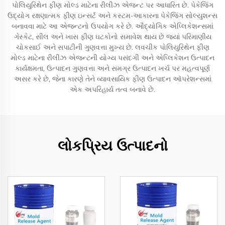
પોલિયુરિથેન ફીણ મોલ્ડ માટેના રીલીઝ એજન્ટ પર આધારિત છે. પેકેજિંગ
ઉદ્યોગ રક્ષણાત્મક ફીણ ઇન્સર્ટ અને કસ્ટમ-આકારના પેકેજિંગ સોલ્યુશન્સ
બનાવવા માટે આ એજન્ટનો ઉપયોગ કરે છે. ઔદ્યોગિક એપ્લિકેશન્સમાં
ગેસ્કેટ, સીલ અને ખાસ ફીણ ઘટકોનો સમાવેશ થાય છે જ્યાં પરિમાણીય
ચોકસાઈ અને સપાટીની ગુણવત્તા મુખ્ય છે. લવચીક પોલિયુરિથેન ફીણ
મોલ્ડ માટેના રીલીઝ એજન્ટની યોગ્ય પસંદગી અને એપ્લિકેશન ઉત્પાદન
કાર્યક્ષમતા, ઉત્પાદન ગુણવત્તા અને સમગ્ર ઉત્પાદન ખર્ચ પર મહત્વપૂર્ણ
અસર કરે છે, જેના કારણે તેને વ્યાવસાયિક ફીણ ઉત્પાદન ઑપરેશન્સમાં
એક અપરિહાર્ય તત્વ બનાવે છે.
લોકપ્રિય ઉત્પાદનો