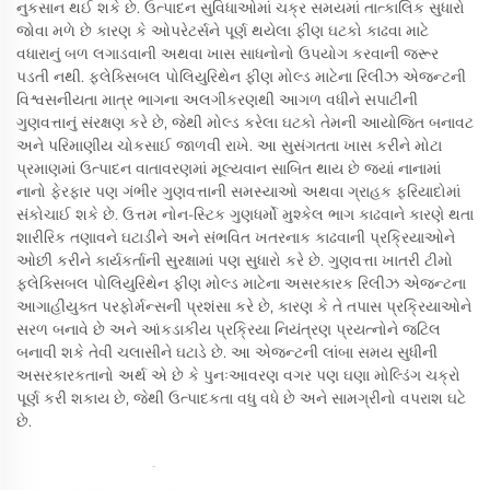
નુકસાન થઈ શકે છે. ઉત્પાદન સુવિધાઓમાં ચક્ર સમયમાં તાત્કાલિક સુધારો
જોવા મળે છે કારણ કે ઓપરેટર્સને પૂર્ણ થયેલા ફીણ ઘટકો કાઢવા માટે
વધારાનું બળ લગાડવાની અથવા ખાસ સાધનોનો ઉપયોગ કરવાની જરૂર
પડતી નથી. ફ્લેક્સિબલ પોલિયુરિથેન ફીણ મોલ્ડ માટેના રિલીઝ એજન્ટની
વિશ્વસનીયતા માત્ર ભાગના અલગીકરણથી આગળ વધીને સપાટીની
ગુણવત્તાનું સંરક્ષણ કરે છે, જેથી મોલ્ડ કરેલા ઘટકો તેમની આયોજિત બનાવટ
અને પરિમાણીય ચોકસાઈ જાળવી રાખે. આ સુસંગતતા ખાસ કરીને મોટા
પ્રમાણમાં ઉત્પાદન વાતાવરણમાં મૂલ્યવાન સાબિત થાય છે જ્યાં નાનામાં
નાનો ફેરફાર પણ ગંભીર ગુણવત્તાની સમસ્યાઓ અથવા ગ્રાહક ફરિયાદોમાં
સંકોચાઈ શકે છે. ઉત્તમ નોન-સ્ટિક ગુણધર્મો મુશ્કેલ ભાગ કાઢવાને કારણે થતા
શારીરિક તણાવને ઘટાડીને અને સંભવિત ખતરનાક કાઢવાની પ્રક્રિયાઓને
ઓછી કરીને કાર્યકર્તાની સુરક્ષામાં પણ સુધારો કરે છે. ગુણવત્તા ખાતરી ટીમો
ફ્લેક્સિબલ પોલિયુરિથેન ફીણ મોલ્ડ માટેના અસરકારક રિલીઝ એજન્ટના
આગાહીયુક્ત પરફોર્મન્સની પ્રશંસા કરે છે, કારણ કે તે તપાસ પ્રક્રિયાઓને
સરળ બનાવે છે અને આંકડાકીય પ્રક્રિયા નિયંત્રણ પ્રયત્નોને જટિલ
બનાવી શકે તેવી ચલાસીને ઘટાડે છે. આ એજન્ટની લાંબા સમય સુધીની
અસરકારકતાનો અર્થ એ છે કે પુનઃઆવરણ વગર પણ ઘણા મોલ્ડિંગ ચક્રો
પૂર્ણ કરી શકાય છે, જેથી ઉત્પાદકતા વધુ વધે છે અને સામગ્રીનો વપરાશ ઘટે
છે.