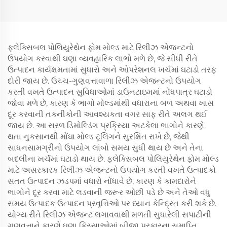
ફ્લેક્સિબલ પોલિયુરેથેન ફોમ મોલ્ડ માટે રિલીઝ એજન્ટનો
ઉપયોગ કરવાથી ઘણા વ્યવહારિક લાભો મળે છે, જે સીધી રીતે
ઉત્પાદન કાર્યક્ષમતામાં સુધારો અને ઓપરેશનલ ખર્ચમાં ઘટાડો તરફ
દોરી જાય છે. ઉચ્ચ-ગુણવત્તાવાળા રિલીઝ એજન્ટનો ઉપયોગ
કરતી વખતે ઉત્પાદન સુવિધાઓમાં ડાઉનટાઇમમાં નોંધપાત્ર ઘટાડો
જોવા મળે છે, કારણ કે ભાગો મોલ્ડમાંથી વધારાના બળ અથવા ખાસ
દૂર કરવાની તકનીકોની આવશ્યકતા વગર સાફ રીતે અલગ થઈ
જાય છે. આ સરળ ડિમોલ્ડિંગ પ્રક્રિયા અટકેલા ભાગોને કારણે
થતા નુકસાનથી મોંઘા મોલ્ડ ટૂલિંગને સુરક્ષિત રાખે છે, જેથી
સાધનસામગ્રીનો ઉપયોગ લાંબો સમય સુધી થાય છે અને તેના
બદલીના ખર્ચમાં ઘટાડો થાય છે. ફ્લેક્સિબલ પોલિયુરેથેન ફોમ મોલ્ડ
માટે અસરકારક રિલીઝ એજન્ટનો ઉપયોગ કરતી વખતે ઉત્પાદકો
સતત ઉત્પાદન ઝડપમાં વધારો નોંધાવે છે, કારણ કે કામદારોને
ભાગોને દૂર કરવા માટે લડવાની જરૂર ઓછી પડે છે અને તેઓ વધુ
સમય ઉત્પાદક ઉત્પાદન પ્રવૃત્તિઓ પર ધ્યાન કેન્દ્રિત કરી શકે છે.
યોગ્ય રીતે રિલીઝ એજન્ટ લગાવવાથી મળતી સુધારેલી સપાટીની
ગુણવત્તાને કારણે ઘણા કિસ્સાઓમાં બીજા પ્રકારના સમાપ્તિ