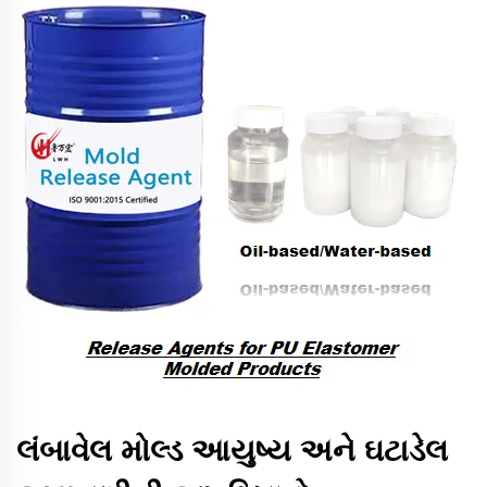
લંબાવેલ મોલ્ડ આયુષ્ય અને ઘટાડેલ