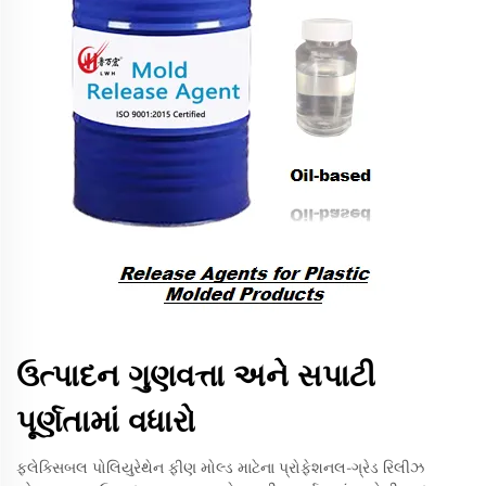
ઉત્પાદન ગુણવત્તા અને સપાટી
પૂર્ણતામાં વધારો
ફ્લેક્સિબલ પોલિયુરેથેન ફીણ મોલ્ડ માટેના પ્રોફેશનલ-ગ્રેડ રિલીઝ