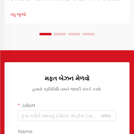
જરૂર હોય છે જેથી વ્યાવસાયિક પરિણામો પ્રાપ્ત થાય. આ
આવશ્યક સાધનોમાંથી એક, ઇપોક્સી રેઝિન રિલીઝ એજન્ટ એ
વધુ જુઓ
તમારી ખાતરી કરવામાં મહત્વપૂર્ણ ભૂમિકા ભજવે છે કે યો...
મફત બેઝન મેળવો
હમારો પ્રતિનિધિ તમને જલદી સંપર્ક કરશે.
ઇમેઇલ
0/100
Name