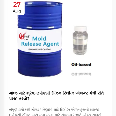
27
Aug
મોલ્ડ માટે શ્રેષ્ઠ ઇપોક્સી રેઝિન રિલીઝ એજન્ટ કેવી રીતે
પસંદ કરવો?
સંપૂર્ણ ઇપોક્સી મોલ્ડ પરિણામો માટે રિલીઝ એજન્ટ્સની સમજ
ઇપોક્સી રેઝિન સાથે કામ કરવા માટે ચોકસાઈ અને યોગ્ય સાધનોની