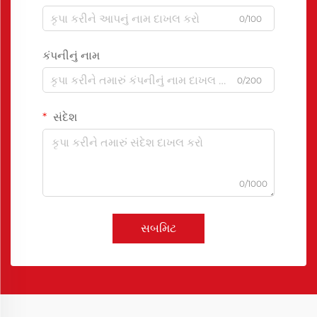
0/100
કંપનીનું નામ
0/200
સંદેશ
0/1000
સબમિટ