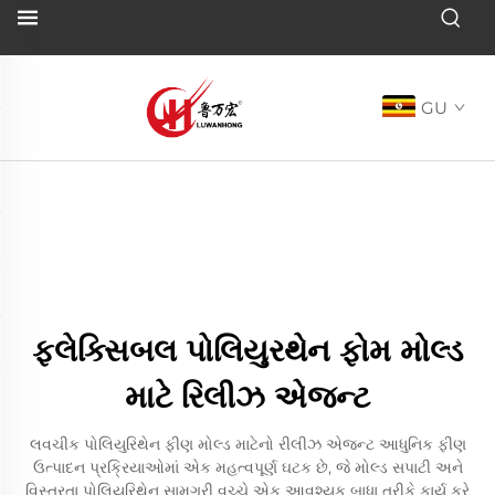
GU
ફ્લેક્સિબલ પોલિયુરથેન ફોમ મોલ્ડ
માટે રિલીઝ એજન્ટ
લવચીક પોલિયુરિથેન ફીણ મોલ્ડ માટેનો રીલીઝ એજન્ટ આધુનિક ફીણ
ઉત્પાદન પ્રક્રિયાઓમાં એક મહત્વપૂર્ણ ઘટક છે, જે મોલ્ડ સપાટી અને
વિસ્તરતા પોલિયુરિથેન સામગ્રી વચ્ચે એક આવશ્યક બાધા તરીકે કાર્ય કરે