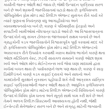
કાર્યોની જરૂર ઓછી થઈ જાય છે, જેથી ઉત્પાદન પ્રક્રિયા સરળ
બને છે અને શ્રમની જરૂરિયાતમાં ઘટાડો થાય છે. ફ્લેક્સિબલ
પોલિયુરેથેન ફોમ મોલ્ડ માટે રિલીઝ એજન્ટ સુસંગત રીતે કાર્ય કરે
ત્યારે ગુણવત્તા નિયંત્રણ વધુ આગાહીયોગ્ય અને
વ્યવસ્થાપનયોગ્ય બને છે, કારણ કે પરિમાણીય ફેરફારો અને
સપાટીની ખામીઓમાં નોંધપાત્ર ઘટાડો આવે છે. આ વિશ્વાસપાત્રતા
ઉત્પાદકોને વધુ સખત ટોલરન્સ જાળવવાને સક્ષમ બનાવે છે અને
ગ્રાહકોની કડક જરૂરિયાતોને વિશ્વાસપૂર્વક પૂર્ણ કરવામાં મદદ કરે
છે. ફ્લેક્સિબલ પોલિયુરેથેન ફોમ મોલ્ડ માટે રિલીઝ એજન્ટનો
અસરકારક રીતે ઉપયોગ કરવાથી ખરાબ થયેલા ભાગોને કારણે થતા
ઓછા મટિરિયલ વેસ્ટ, ઝડપી સાયકલ સમયને કારણે ઓછા શ્રમ
ખર્ચ અને ઓછા મોલ્ડ મેઈન્ટેનન્સ ખર્ચ જેવા ઘણા માધ્યમો દ્વારા
ખર્ચમાં બચત થાય છે. પર્યાવરણને લાભ પણ થાય છે, કારણ કે સાફ
ડિમોલ્ડિંગને કારણે કડક સફાઈ દ્રાવકો અને સાધનો અને
કામદારોની સુરક્ષાને નુકસાન પહોંચાડી શકે તેવી આક્રમક યાંત્રિક
સફાઈ પ્રક્રિયાઓની જરૂર ઓછી થાય છે. આધુનિક ફ્લેક્સિબલ
પોલિયુરેથેન ફોમ મોલ્ડ માટેના રિલીઝ એજન્ટની વિવિધતાને કારણે
ઉત્પાદકો વિવિધ ફોમ ઘનતા અને સૂત્રો સાથે કામ કરી શકે છે અને
તેમને અલગ રિલીઝ સિસ્ટમની આવશ્યકતા હોતી નથી, જેથી
ઈન્વેન્ટરી મેનેજમેન્ટ સરળ બને છે અને સંગ્રહ માટેની જગ્યાની