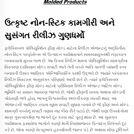
ઉત્કૃષ્ટ નોન-સ્ટિક કામગીરી અને
સુસંગત રીલીઝ ગુણધર્મો
ફ્લેક્સિબલ પોલિયુરિથેન ફીણ મોલ્ડ માટેના રિલીઝ એજન્ટનું અદ્વિતીય
નોન-સ્ટિક પરફોર્મન્સ એ ઉત્પાદન કાર્યક્ષમતાને સમસ્યાયુક્તથી નફાકારક
બનાવવાનો મુખ્ય લાભ છે. આ ઉત્તમ રિલીઝ ક્ષમતા પોલિયુરિથેન સામગ્રીના
વિસ્તરણ દરમિયાન મોલ્ડ સપાટી અને તેની વચ્ચે અતિ-પાતળી બાધાની સ્તર
બનાવતી ઉન્નત આણ્વિક એન્જિનિયરિંગ પરથી ઉદ્ભવે છે. જ્યારે પરંપરાગત
રિલીઝ સિસ્ટમ્સ અસુસંગત પરિણામો આપી શકે છે, ત્યારે ફ્લેક્સિબલ
પોલિયુરિથેન ફીણ મોલ્ડ માટેનો પ્રીમિયમ રિલીઝ એજન્ટ જટિલ મોલ્ડ
ભૂમિતિ પર સમાન આવરણ જાળવે છે, જેથી ફીણની ઘનતા અથવા મોલ્ડની
ગોઠવણી ભલે હોય, ભાગનું વિશ્વસનીય અલગીકરણ ખાતરી થાય. આ
એજન્ટની આણ્વિક રચના સૂક્ષ્મ સપાટી સુધારા બનાવે છે જે ફીણ અને મોલ્ડ
સામગ્રી વચ્ચેનું સપાટી તણાવ નાટકીય રીતે ઘટાડે છે, જેથી ઘણા ઉપયોગોમાં
માત્ર ગુરુત્વાકર્ષણ જ ભાગને દૂર કરવા માટે પૂરતું થાય છે. આ સુસંગત
કાર્યક્ષમતા ફસાયેલા ભાગોને કારણે થતી નિરાશાજનક ઉત્પાદન વિલંબને દૂર
કરે છે, જેના કારણે મેન્યુઅલ હસ્તક્ષેપની જરૂર પડે છે અથવા મોંઘા ટૂલિંગને