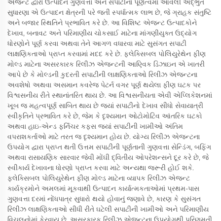
એજન્ટ દ્વારા ઉત્પાદન ગુણવત્તા અને સપાટીના પૂર્ણત્વમાં આવેલી અદ્ભુત
સુધારણા એ ઉત્પાદન ક્ષેત્રની પરે જતી સ્પર્ધાત્મક લાભ છે, જે ગ્રાહક સંતુષ્ટિ
અને બજાર સ્થિતિને પ્રભાવિત કરે છે. આ વિશિષ્ટ એજન્ટ ઉત્પાદકોને
દેખાવ, બનાવટ અને પરિમાણીય ચોકસાઈ માટેના માંગણીયુક્ત ઉદ્યોગ
ધોરણોને પૂર્ણ કરવા અથવા તેને આગળ વધારવા માટે સુસંગત સપાટી
લાક્ષણિકતાઓ પ્રાપ્ત કરવામાં મદદ કરે છે. ફ્લેક્સિબલ પોલિયુરેથેન ફીણ
મોલ્ડ માટેના અસરકારક રિલીઝ એજન્ટની આણ્વિક ડિઝાઇન એ ખાતરી
આપે છે કે મોલ્ડની કુદરતી સપાટીની લાક્ષણિકતાઓ રિલીઝ એજન્ટના
અવશેષો અથવા અસમાન કવરેજ પેટર્ન વગર પૂર્ણ થયેલા ફીણ ઘટક પર
વિશ્વસનીય રીતે સ્થાનાંતરિત થાય છે. આ વિશ્વસનીયતા એવી એપ્લિકેશનમાં
ખૂબ જ મહત્વપૂર્ણ સાબિત થાય છે જ્યાં સપાટીનો દેખાવ સીધો સેવાયાત્રી
સ્વીકૃતિને પ્રભાવિત કરે છે, જેમ કે દૃશ્યમાન ઓટોમોટિવ આંતરિક ઘટકો
અથવા હાઇ-એન્ડ ફર્નિચર કફ્સ જ્યાં સપાટીની ખામીઓ અંતિમ
વપરાશકર્તાઓ માટે તરત જ દૃશ્યમાન હોય છે. યોગ્ય રિલીઝ એજન્ટના
ઉપયોગ દ્વારા પ્રાપ્ત થતી ઉત્તમ સપાટીની પૂર્ણતાની ગુણવત્તા સેન્ડિંગ, બફિંગ
અથવા રાસાયણિક સારવાર જેવી મોંઘી દ્વિતીય ઓપરેશન્સને દૂર કરે છે, જે
સ્વીકાર્ય દેખાવના ધોરણો પ્રાપ્ત કરવા માટે અન્યથા જરૂરી હોઈ શકે.
ફ્લેક્સિબલ પોલિયુરેથેન ફીણ મોલ્ડ માટેના વ્યાપક રિલીઝ એજન્ટ
કાર્યક્રમોને અમલમાં મૂકવાથી ઉત્પાદન કાર્યાત્મકતાઓમાં પ્રથમ-પાસ
ગુણવત્તા દરમાં નોંધપાત્ર સુધારો થયો હોવાનું જણાવે છે, કારણ કે સુસંગત
રિલીઝ લાક્ષણિકતાઓ સીધી રીતે ઘટેલી સપાટીની ખામીઓ અને પરિમાણીય
વિચલનોમાં ફેરવાય છે. અસરકારક રિલીઝ એજન્ટના ઉપયોગથી પરિણમતી