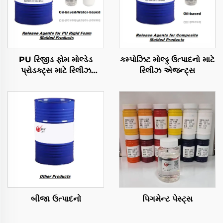
PU રિજીડ ફોમ મોલ્ડેડ
કમ્પોઝિટ મોલ્ડ્ડ ઉત્પાદનો માટે
પ્રોડક્ટ્સ માટે રિલીઝ
રિલીઝ એજન્ટ્સ
એજન્ટ્સ
બીજા ઉત્પાદનો
પિગમેન્ટ પેસ્ટ્સ