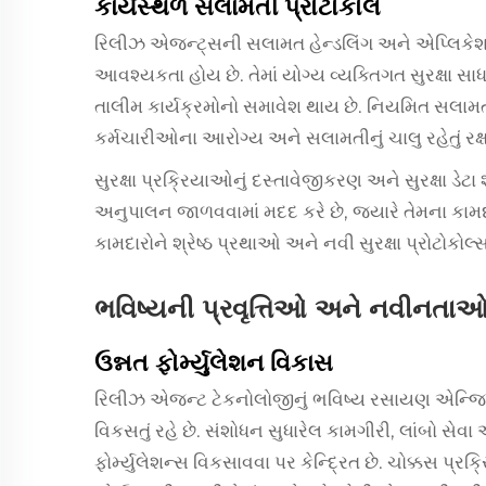
કાર્યસ્થળ સલામતી પ્રોટોકોલ
રિલીઝ એજન્ટ્સની સલામત હેન્ડલિંગ અને એપ્લિકેશન
આવશ્યકતા હોય છે. તેમાં યોગ્ય વ્યક્તિગત સુરક્ષા સા
તાલીમ કાર્યક્રમોનો સમાવેશ થાય છે. નિયમિત સલામત
કર્મચારીઓના આરોગ્ય અને સલામતીનું ચાલુ રહેતું રક્
સુરક્ષા પ્રક્રિયાઓનું દસ્તાવેજીકરણ અને સુરક્ષા ડ
અનુપાલન જાળવવામાં મદદ કરે છે, જ્યારે તેમના કામદા
કામદારોને શ્રેષ્ઠ પ્રથાઓ અને નવી સુરક્ષા પ્રોટોકોલ્સ
ભવિષ્યની પ્રવૃત્તિઓ અને નવીનતા
ઉન્નત ફોર્મ્યુલેશન વિકાસ
રિલીઝ એજન્ટ ટેકનોલોજીનું ભવિષ્ય રસાયણ એન્જિન
વિકસતું રહે છે. સંશોધન સુધારેલ કામગીરી, લાંબો સેવ
ફોર્મ્યુલેશન્સ વિકસાવવા પર કેન્દ્રિત છે. ચોક્કસ પ