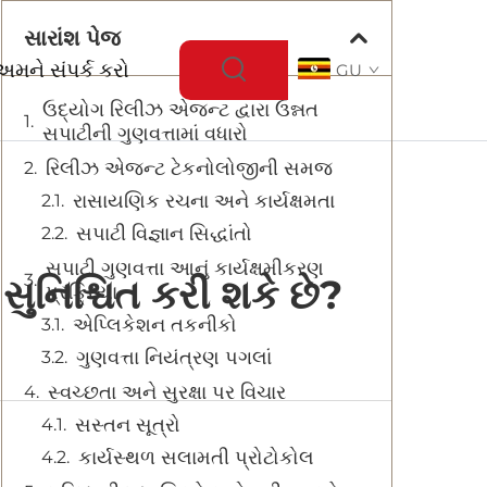
સારાંશ પેજ
અમને સંપર્ક કરો
GU
ઉદ્યોગ રિલીઝ એજન્ટ દ્વારા ઉન્નત
સપાટીની ગુણવત્તામાં વધારો
રિલીઝ એજન્ટ ટેકનોલોજીની સમજ
રાસાયણિક રચના અને કાર્યક્ષમતા
સપાટી વિજ્ઞાન સિદ્ધાંતો
સપાટી ગુણવત્તા આનું કાર્યક્ષમીકરણ
સુનિશ્ચિત કરી શકે છે?
પ્રક્રિયા
એપ્લિકેશન તકનીકો
ગુણવત્તા નિયંત્રણ પગલાં
સ્વચ્છતા અને સુરક્ષા પર વિચાર
સસ્તન સૂત્રો
કાર્યસ્થળ સલામતી પ્રોટોકોલ