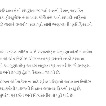
િયાન તેની સંપૂર્ણતા જાળવી રાખતી સ્થિર, અખંડિત
ક ફોર્મ્યુલેશન્સમાં ખાસ પોલિમર્સ અને સપાટી-સક્રિય
 છે જ્યારે ઢાળાયેલ સામગ્રી સાથે અણગમતી પ્રતિક્રિયાને
ામાં જટિલ ભૌતિક અને રાસાયણિક યંત્રણાઓનો સમાવેશ
 એ એક રિલીઝ એજન્ટના પ્રદર્શનને નક્કી કરવામાં
આ ગુણધર્મોનું આદર્શ સંતુલન પ્રાપ્ત કરે છે, જે ઢાળણમાં
મા અને દબાણ હેઠળ સ્થિરતા જાળવે છે.
ોક્કસ એપ્લિકેશન્સ માટે શ્રેષ્ઠ પરિણામો આપનારા રિલીઝ
િયાઓની પાછળની વિજ્ઞાન લગાતાર વિકસી રહ્યું છે,
ુધરેલ પ્રદર્શન અને વિશ્વસનીયતા પૂરી પાડે છે.