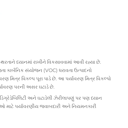
િરતાને ધ્યાનમાં રાખીને વિકસાવવામાં આવી રહ્યા છે.
જતા કાર્બનિક સંયોજન (VOC) ધરાવતા ઉત્પાદનો
 મિત્ર વિકલ્પ પૂરા પાડે છે. આ પર્યાવરણ મિત્ર વિકલ્પો
પર્યાવરણ પરની અસર ઘટાડે છે.
ડિગ્રેડેબિલિટી અને ઘટાડેલી ઝેરીલાપણું પર પણ ધ્યાન
રથાઓ માટે પર્યાવરણીય જવાબદારી અને નિયમનકારી