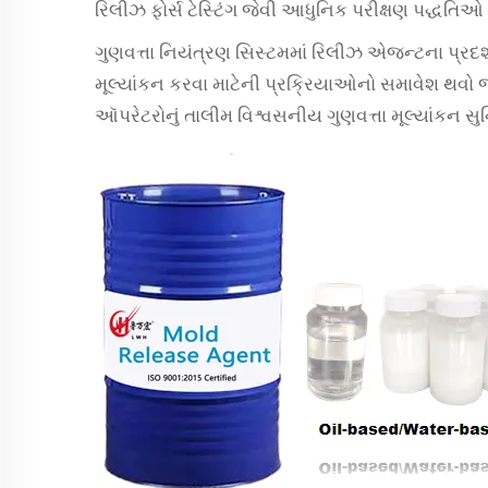
રિલીઝ ફોર્સ ટેસ્ટિંગ જેવી આધુનિક પરીક્ષણ પદ્ધતિઓ પ્
ગુણવત્તા નિયંત્રણ સિસ્ટમમાં રિલીઝ એજન્ટના પ્રદર્
મૂલ્યાંકન કરવા માટેની પ્રક્રિયાઓનો સમાવેશ થવો
ઑપરેટરોનું તાલીમ વિશ્વસનીય ગુણવત્તા મૂલ્યાંકન સુનિ