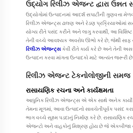
ઉદ્યોગ રિલીઝ એજન્ટ દ્વારા ઉન્નત સપ
ઉદ્યોગોમાં ઉત્પાદનમાં આદર્શ સપાટીની ગુણવત્તા મેળ
રિલીઝ એજન્ટ્સ
ઢાલણ અને રેડણ પ્રક્રિયાઓમાં સર
યોગ્ય રીતે પસંદ કરીને અને લાગુ કરવાથી, આ વિશિષ્
તેની વચ્ચે આવશ્યક અવરોધ ઊભો કરે છે, જેથી સાફ રીતે 
રિલીઝ એજન્ટ્સ
કેવી રીતે કાર્ય કરે છે અને તેની
ઉત્પાદન કરવા માંગતા ઉત્પાદકો માટે અત્યંત જરૂરી છે
રિલીઝ એજન્ટ ટેકનોલોજીની સમજ
રાસાયણિક રચના અને કાર્યક્ષમતા
આધુનિક રિલીઝ એજન્ટ્સ એ એક સાથે અનેક કાર્યો કરવ
તેમના મૂળમાં, આવા ઉત્પાદનો સાવચેતીપૂર્વક પસંદ કરા
ભાગ વચ્ચે સૂક્ષ્મ પડદાનું નિર્માણ કરે છે. રાસાયણિક
એજન્ટો અને વાહકોનું મિશ્રણ હોય છે જે એકબીજા સ