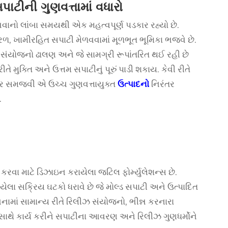
ાટીની ગુણવત્તામાં વધારો
વવાનો લાંબા સમયથી એક મહત્વપૂર્ણ પડકાર રહ્યો છે.
ળ, ખામીરહિત સપાટી મેળવવામાં મૂળભૂત ભૂમિકા ભજવે છે.
ટ સંયોજનો ઢાલણ અને જે સામગ્રી રૂપાંતરિત થઈ રહી છે
મુક્તિ અને ઉત્તમ સપાટીનું પૂરું પાડી શકાય. કેવી રીતે
 અસર સમજવી એ ઉચ્ચ ગુણવત્તાયુક્ત
ઉત્પાદનો
નિરંતર
.
ા માટે ડિઝાઇન કરાયેલા જટિલ ફોર્મ્યુલેશન્સ છે.
યેલા સક્રિય ઘટકો ધરાવે છે જે મોલ્ડ સપાટી અને ઉત્પાદિત
 રચનામાં સામાન્ય રીતે રિલીઝ સંયોજનો, ભીન્ન કરનારા
ાથે કાર્ય કરીને સપાટીના આવરણ અને રિલીઝ ગુણધર્મોને