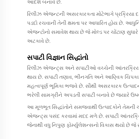
આદર્શ બનાવે છે.
રિલીઝ એજન્ટની અસરકારકતા મોટેભાગે પ્રક્રિયા દરમ
પડદો રચવાની તેની ક્ષમતા પર આધારિત હોય છે. આધુનિ
એજન્ટોનો સમાવેશ થાય છે જે મોલ્ડ પર ચોંટાણ સુધારે
અટકાવે છે.
સપાટી વિજ્ઞાન સિદ્ધાંતો
રિલીઝ એજન્ટ્સ અને સપાટીઓ વચ્ચેની આંતરક્રિય
થાય છે. સપાટી તણાવ, ભીનગતિ અને આણ્વિક ચિપકાટ
મહત્વપૂર્ણ ભૂમિકા ભજવે છે. સૌથી અસરકારક ઉત્પાદનો 
ભરેલી સામગ્રીને અપડતી સપાટી બનાવે છે જ્યારે ઉષ્
આ મૂળભૂત સિદ્ધાંતોને સમજવાથી ઉત્પાદકોને તેમની ચ
એજન્ટ્સ પસંદ કરવામાં મદદ મળે છે. સપાટી આંતરક્ર
જેનાથી વધુ નિપુણ ફોર્મ્યુલેશન્સનો વિકાસ થયો છે જે સ