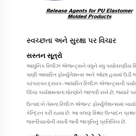
સ્વચ્છતા અને સુરક્ષા પર વિચાર
સસ્તન સૂત્રો
આધુનિક રિલીઝ એજન્ટ્સને વધુને વધુ પર્યાવરણીય સ્થ
પાણી આધારિત ફોર્મ્યુલેશન્સ અને ઓછા હવામાં ઉડી 
પરંપરાગત દ્રાવક-આધારિત રિલીઝ એજન્ટ્સની પર્યાવરણ
ઊંચા કાર્યક્ષમતાના ધોરણોને જાળવી રાખે છે, જ્યારે 
ઉત્પાદકો તેમના રિલીઝ એજન્ટ ફોર્મ્યુલેશન્સમાં બાયો
કેન્દ્રિત કરી રહ્યા છે. આ વલણ સ્થિર ઉત્પાદન પ્
જરૂરિયાતોની વધતી જતી જાગૃતિનું પ્રતિબિંબ છે.