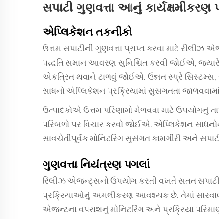
સપાટી ગુણવત્તા આનું કાર્યક્ષમીકરણ પ
એપ્લિકેશન તકનીકો
ઉત્તમ સપાટીની ગુણવત્તા પ્રાપ્ત કરવા માટે રીલીઝ 
પદ્ધતિ સમાન આવરણ સુનિશ્ચિત કરવી જોઈએ, જ્યારે
એકત્રિત થવાને ટાળવું જોઈએ. ઉન્નત સ્પ્રે સિસ્ટમ્સ
સાધનો એપ્લિકેશન પ્રક્રિયામાં સુસંગતતા જાળવવામાં
ઉત્પાદકોએ ઉત્તમ પરિણામો મેળવવા માટે ઉપયોગનું 
પરિબળો પર વિચાર કરવો જોઈએ. એપ્લિકેશન સાધનોનુ
સાવચેતીપૂર્વક મોનિટરિંગ સુસંગત કામગીરી અને સપાટી
ગુણવત્તા નિયંત્રણ પગલાં
રિલીઝ એજન્ટ્સનો ઉપયોગ કરતી વખતે સતત સપાટીની 
પ્રક્રિયાઓનું અમલીકરણ આવશ્યક છે. તેમાં સારવાણ
એજન્ટના વપરાશનું મોનિટરિંગ અને પ્રક્રિયા પરિમાણો