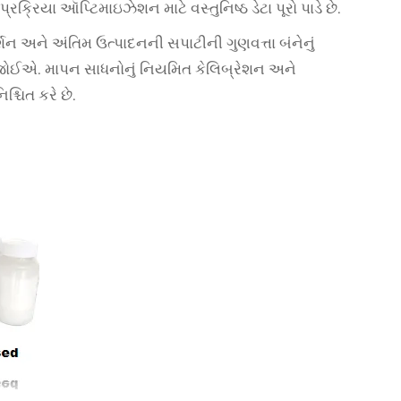
રક્રિયા ઑપ્ટિમાઇઝેશન માટે વસ્તુનિષ્ઠ ડેટા પૂરો પાડે છે.
શન અને અંતિમ ઉત્પાદનની સપાટીની ગુણવત્તા બંનેનું
 જોઈએ. માપન સાધનોનું નિયમિત કેલિબ્રેશન અને
શ્ચિત કરે છે.