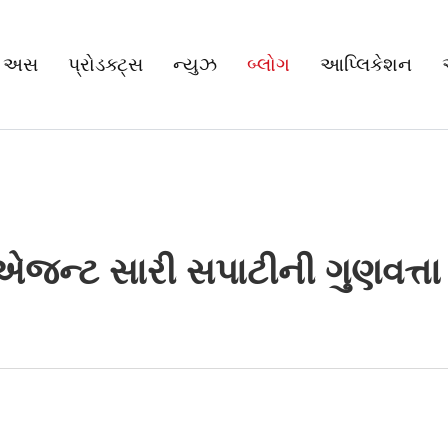
 અસ
પ્રોડક્ટ્સ
ન્યુઝ
બ્લોગ
આપ્લિકેશન
એજન્ટ સારી સપાટીની ગુણવત્તા 