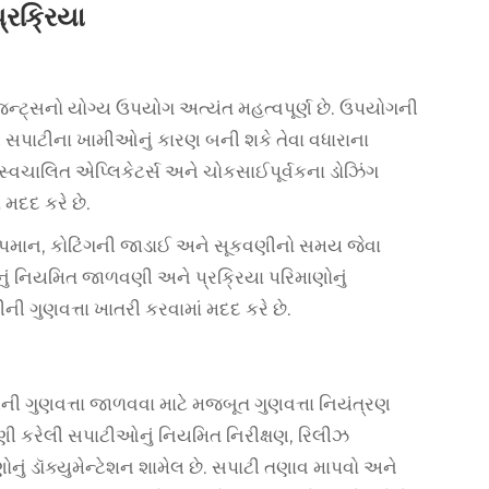
્રક્રિયા
એજન્ટ્સનો યોગ્ય ઉપયોગ અત્યંત મહત્વપૂર્ણ છે. ઉપયોગની
 સપાટીના ખામીઓનું કારણ બની શકે તેવા વધારાના
, સ્વચાલિત એપ્લિકેટર્સ અને ચોકસાઈપૂર્વકના ડોઝિંગ
 મદદ કરે છે.
તાપમાન, કોટિંગની જાડાઈ અને સૂકવણીનો સમય જેવા
ં નિયમિત જાળવણી અને પ્રક્રિયા પરિમાણોનું
ની ગુણવત્તા ખાતરી કરવામાં મદદ કરે છે.
ગુણવત્તા જાળવવા માટે મજબૂત ગુણવત્તા નિયંત્રણ
ી કરેલી સપાટીઓનું નિયમિત નિરીક્ષણ, રિલીઝ
નું ડૉક્યુમેન્ટેશન શામેલ છે. સપાટી તણાવ માપવો અને