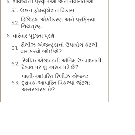
ભવિષ્યની પ્રવૃત્તિઓ અને નવીનતાઓ
ઉન્નત ફોર્મ્યુલેશન વિકાસ
ડિજિટલ એકીકરણ અને પ્રક્રિયા
નિયંત્રણ
વારંવાર પૂછાતા પ્રશ્નો
રીલીઝ એજન્ટ્સનો ઉપયોગ કેટલી
વાર કરવો જોઈએ?
રિલીઝ એજન્ટની અંતિમ ઉત્પાદનની
દેખાવ પર શું અસર પડે છે?
પાણી-આધારિત રિલીઝ એજન્ટ
દ્રાવક-આધારિત વિકલ્પો જેટલા
અસરકારક છે?