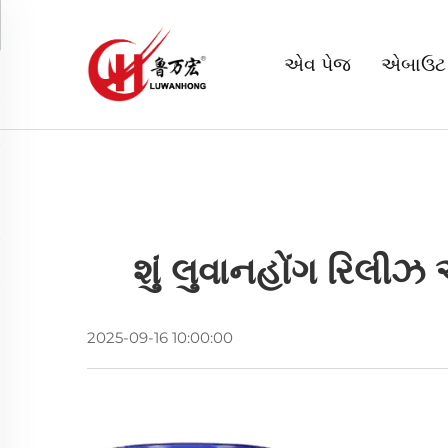
એવ પેજ
એબાઉટ
શું લુવાનહોંગ રિલીઝ 
2025-09-16 10:00:00