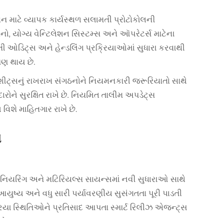
 માટે વ્યાપક કાર્યસ્થળ સલામતી પ્રોટોકોલની
ધનો, યોગ્ય વેન્ટિલેશન સિસ્ટમ્સ અને ઑપરેટર્સ માટેના
ી ઓડિટ્સ અને હેન્ડલિંગ પ્રક્રિયાઓમાં સુધારા કરવાથી
ષણ થાય છે.
ેટા શીટ્સનું રાખરાખ સંગઠનોને નિયમનકારી જરૂરિયાતો સાથે
રોને સુરક્ષિત રાખે છે. નિયમિત તાલીમ અપડેટ્સ
 વિશે માહિતગાર રાખે છે.
ઓ
િયરિંગ અને મટિરિયલ્સ સાયન્સમાં નવી સુધારાઓ સાથે
ા આયુષ્ય અને વધુ સારી પર્યાવરણીય સુસંગતતા પૂરી પાડતી
્રક્રિયા સ્થિતિઓને પ્રતિસાદ આપતા સ્માર્ટ રિલીઝ એજન્ટ્સ