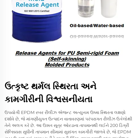
ઉત્કૃષ્ટ થર્મલ સ્થિરતા અને
કામગીરીની વિશ્વસનીયતા
ઉપયોગી EPDM રબર રીલીઝ એજન્ટ અત્યુત્તમ ઉષ્મા સ્થિરતા લક્ષણો
દર્શાવે છે, જે માંગણીયુક્ત ઉત્પાદન વાતાવરણમાં પરંપરાગત રીલીઝ ઉકેલોથી
તેને અલગ કરે છે. આ ઉન્નત સૂત્ર ઓરડાના તાપમાનથી લઈને 200 ડિગ્રી
સેલ્સિયસ સુધીની તાપમાન સીમામાં સુસંગત કામગીરી જાળવે છે, જે EPDM