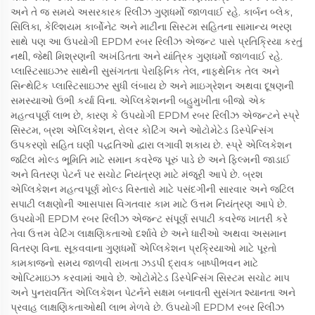
અને તે જ સમયે અસરકારક રિલીઝ ગુણધર્મો જાળવાઈ રહે. કાર્બન બ્લેક,
સિલિકા, કેલ્શિયમ કાર્બોનેટ અને માટીના સિસ્ટમ સહિતના સામાન્ય ભરણ
સાથે પણ આ ઉપયોગી EPDM રબર રિલીઝ એજન્ટ પાસે પ્રતિક્રિયા કરતું
નથી, જેથી મિશ્રણની અખંડિતતા અને યાંત્રિક ગુણધર્મો જાળવાઈ રહે.
પ્લાસ્ટિસાઇઝર સાથેની સુસંગતતા પેરાફિનિક તેલ, નાફ્થેનિક તેલ અને
સિન્થેટિક પ્લાસ્ટિસાઇઝર સુધી લંબાય છે અને માઇગ્રેશન અથવા દૂષણની
સમસ્યાઓ ઉભી કર્યા વિના. એપ્લિકેશનની બહુમુખીતા બીજો એક
મહત્વપૂર્ણ લાભ છે, કારણ કે ઉપયોગી EPDM રબર રિલીઝ એજન્ટને સ્પ્રે
સિસ્ટમ, બ્રશ એપ્લિકેશન, રોલર કોટિંગ અને ઓટોમેટેડ ડિસ્પેન્સિંગ
ઉપકરણો સહિત ઘણી પદ્ધતિઓ દ્વારા લગાવી શકાય છે. સ્પ્રે એપ્લિકેશન
જટિલ મોલ્ડ ભૂમિતિ માટે સમાન કવરેજ પૂરું પાડે છે અને ફિલ્મની જાડાઈ
અને વિતરણ પેટર્ન પર સચોટ નિયંત્રણ માટે મંજૂરી આપે છે. બ્રશ
એપ્લિકેશન મહત્વપૂર્ણ મોલ્ડ વિસ્તારો માટે પસંદગીની સારવાર અને જટિલ
સપાટી લક્ષણોની આસપાસ વિગતવાર કામ માટે ઉત્તમ નિયંત્રણ આપે છે.
ઉપયોગી EPDM રબર રિલીઝ એજન્ટ સંપૂર્ણ સપાટી કવરેજ ખાતરી કરે
તેવા ઉત્તમ વેટિંગ લાક્ષણિકતાઓ દર્શાવે છે અને ધારીઓ અથવા અસમાન
વિતરણ વિના. સૂકવવાના ગુણધર્મો એપ્લિકેશન પ્રક્રિયાઓ માટે પૂરતો
કામકાજનો સમય જાળવી રાખતા ઝડપી દ્રાવક બાષ્પીભવન માટે
ઓપ્ટિમાઇઝ કરવામાં આવે છે. ઓટોમેટેડ ડિસ્પેન્સિંગ સિસ્ટમ સચોટ માપ
અને પુનરાવર્તિત એપ્લિકેશન પેટર્નને સક્ષમ બનાવતી સુસંગત શ્યાનતા અને
પ્રવાહ લાક્ષણિકતાઓથી લાભ મેળવે છે. ઉપયોગી EPDM રબર રિલીઝ