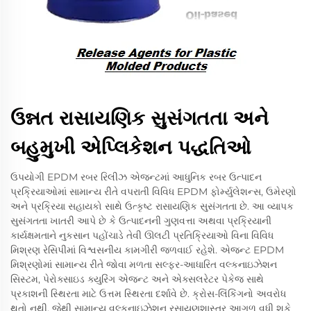
ઉન્નત રાસાયણિક સુસંગતતા અને
બહુમુખી એપ્લિકેશન પદ્ધતિઓ
ઉપયોગી EPDM રબર રિલીઝ એજન્ટમાં આધુનિક રબર ઉત્પાદન
પ્રક્રિયાઓમાં સામાન્ય રીતે વપરાતી વિવિધ EPDM ફોર્મ્યુલેશન્સ, ઉમેરણો
અને પ્રક્રિયા સહાયકો સાથે ઉત્કૃષ્ટ રાસાયણિક સુસંગતતા છે. આ વ્યાપક
સુસંગતતા ખાતરી આપે છે કે ઉત્પાદનની ગુણવત્તા અથવા પ્રક્રિયાની
કાર્યક્ષમતાને નુકસાન પહોંચાડે તેવી ઊલટી પ્રતિક્રિયાઓ વિના વિવિધ
મિશ્રણ રેસિપીમાં વિશ્વસનીય કામગીરી જળવાઈ રહેશે. એજન્ટ EPDM
મિશ્રણોમાં સામાન્ય રીતે જોવા મળતા સલ્ફર-આધારિત વલ્કનાઇઝેશન
સિસ્ટમ, પેરોક્સાઇડ ક્યુરિંગ એજન્ટ અને એક્સલરેટર પેકેજ સાથે
પ્રકાશની સ્થિરતા માટે ઉત્તમ સ્થિરતા દર્શાવે છે. ક્રોસ-લિંકિંગનો અવરોધ
થતો નથી, જેથી સામાન્ય વલ્કનાઇઝેશન રસાયણશાસ્ત્ર આગળ વધી શકે