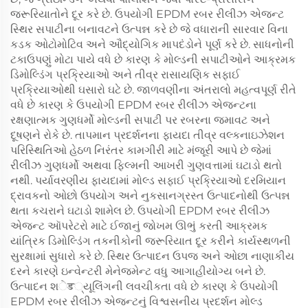
જરૂરિયાતોને દૂર કરે છે. ઉપયોગી EPDM રબર રીલીઝ એજન્ટ
સ્થિર સપાટીના બનાવટને ઉત્પન્ન કરે છે જે વધારાની સારવાર વિના
કડક ઓટોમોટિવ અને ઔદ્યોગિક માપદંડોને પૂર્ણ કરે છે. સાધનોની
ટકાઉપણું મોટા પાયે વધે છે કારણ કે મોલ્ડની સપાટીઓને આક્રમક
ડિમોલ્ડિંગ પ્રક્રિયાઓ અને તીવ્ર રાસાયણિક સફાઈ
પ્રક્રિયાઓથી ઘસારો ઘટે છે. જાળવણીના અંતરાલો મહત્વપૂર્ણ રીતે
વધે છે કારણ કે ઉપયોગી EPDM રબર રીલીઝ એજન્ટના
રક્ષણાત્મક ગુણધર્મો મોલ્ડની સપાટી પર રબરના જમાવટ અને
દૂષણને રોકે છે. તાપમાન પ્રદર્શનના ફાયદા તીવ્ર વલ્કનાઇઝેશન
પરિસ્થિતિઓ હેઠળ નિરંતર કામગીરી માટે મંજૂરી આપે છે જેમાં
રીલીઝ ગુણધર્મો અથવા ફિલ્મની આખરી ગુણવત્તામાં ઘટાડો થતો
નથી. પર્યાવરણીય ફાયદામાં મોલ્ડ સફાઈ પ્રક્રિયાઓ દરમિયાન
દ્રાવકનો ઓછો ઉપયોગ અને નુકસાનગ્રસ્ત ઉત્પાદનોથી ઉત્પન્ન
થતા કચરાને ઘટાડો શામેલ છે. ઉપયોગી EPDM રબર રીલીઝ
એજન્ટ ઑપરેટરો માટે ઈજાનું જોખમ ઊભું કરતી આક્રમક
યાંત્રિક ડિમોલ્ડિંગ તકનીકોની જરૂરિયાત દૂર કરીને કાર્યસ્થળની
સુરક્ષામાં સુધારો કરે છે. સ્થિર ઉત્પાદન ઉપજ અને ઓછા નાણાકીય
દરને કારણે ઇન્વેન્ટરી મેનેજમેન્ટ વધુ આગાહીયોગ્ય બને છે.
ઉત્પાદન શेड્યૂલિંગની લવચીકતા વધે છે કારણ કે ઉપયોગી
EPDM રબર રીલીઝ એજન્ટનું વિશ્વસનીય પ્રદર્શન મોલ્ડ