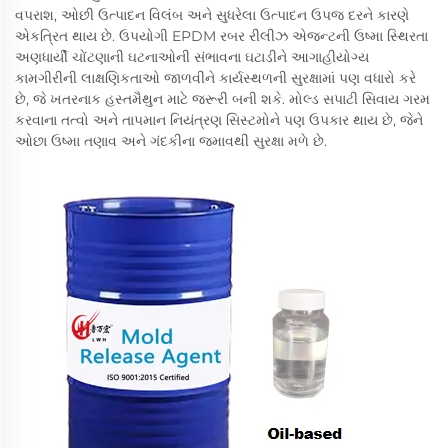
વપરાશ, ઓછી ઉત્પાદન વિલંબ અને સુધરેલા ઉત્પાદન ઉપજ દરને કારણે
એકત્રિત થાય છે. ઉપયોગી EPDM રબર રીલીઝ એજન્ટની ઉષ્મા સ્થિરતા
અણધાર્યી ચોંટણાની ઘટનાઓની સંભાવના ઘટાડીને આગાહીયોગ્ય
કામગીરીની લાક્ષણિકતાઓ જાળવીને કાર્યસ્થળની સુરક્ષામાં પણ વધારો કરે
છે, જે ખતરનાક હસ્તમૈથુન માટે જરૂરી બની શકે. મોલ્ડ સપાટી સિવાય ગરમ
કરવાના તત્વો અને તાપમાન નિયંત્રણ સિસ્ટમોને પણ ઉપકાર થાય છે, જેને
ઓછા ઉષ્મા તણાવ અને ગંદકીના જમાવથી સુરક્ષા મળે છે.