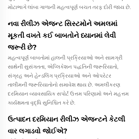
મોટાભાગે લાંબા ગાળાની મહત્વપૂર્ણ બચત તરફ દોરી જાય છે.
નવા રીલીઝ એજન્ટ સિસ્ટમોને અમલમાં
મૂકતી વખતે કઈ બાબતોને ધ્યાનમાં લેવી
જરૂરી છે?
મહત્વપૂર્ણ બાબતોમાં હાલની પ્રક્રિયાઓ અને સામગ્રી
સાથેની સુસંગતતા, એપ્લિકેશન પદ્ધતિની જરૂરિયાતો,
સંગ્રહ અને હેન્ડલિંગ પ્રક્રિયાઓ અને ઓપરેટર
તાલીમની જરૂરિયાતોનો સમાવેશ થાય છે. અમલીકરણ
દરમિયાન વ્યાવસાયિક સપોર્ટ ઉત્તમ પરિણામો અને મહત્તમ
કાર્યક્ષમતા વૃદ્ધિ સુનિશ્ચિત કરે છે.
ઉત્પાદન દરમિયાન રીલીઝ એજન્ટને કેટલી
વાર લગાડવો જોઈએ?