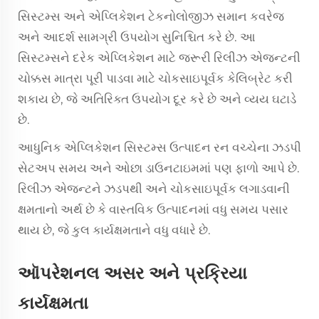
સિસ્ટમ્સ અને એપ્લિકેશન ટેકનોલોજીઝ સમાન કવરેજ
અને આદર્શ સામગ્રી ઉપયોગ સુનિશ્ચિત કરે છે. આ
સિસ્ટમ્સને દરેક એપ્લિકેશન માટે જરૂરી રિલીઝ એજન્ટની
ચોક્કસ માત્રા પૂરી પાડવા માટે ચોકસાઇપૂર્વક કેલિબ્રેટ કરી
શકાય છે, જે અતિરિક્ત ઉપયોગ દૂર કરે છે અને વ્યય ઘટાડે
છે.
આધુનિક એપ્લિકેશન સિસ્ટમ્સ ઉત્પાદન રન વચ્ચેના ઝડપી
સેટઅપ સમય અને ઓછા ડાઉનટાઇમમાં પણ ફાળો આપે છે.
રિલીઝ એજન્ટને ઝડપથી અને ચોકસાઇપૂર્વક લગાડવાની
ક્ષમતાનો અર્થ છે કે વાસ્તવિક ઉત્પાદનમાં વધુ સમય પસાર
થાય છે, જે કુલ કાર્યક્ષમતાને વધુ વધારે છે.
ઑપરેશનલ અસર અને પ્રક્રિયા
કાર્યક્ષમતા