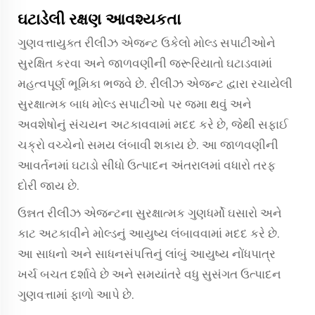
ઘટાડેલી રક્ષણ આવશ્યકતા
ગુણવત્તાયુક્ત રીલીઝ એજન્ટ ઉકેલો મોલ્ડ સપાટીઓને
સુરક્ષિત કરવા અને જાળવણીની જરૂરિયાતો ઘટાડવામાં
મહત્વપૂર્ણ ભૂમિકા ભજવે છે. રીલીઝ એજન્ટ દ્વારા રચાયેલી
સુરક્ષાત્મક બાધ મોલ્ડ સપાટીઓ પર જમા થવું અને
અવશેષોનું સંચયન અટકાવવામાં મદદ કરે છે, જેથી સફાઈ
ચક્રો વચ્ચેનો સમય લંબાવી શકાય છે. આ જાળવણીની
આવર્તનમાં ઘટાડો સીધો ઉત્પાદન અંતરાલમાં વધારો તરફ
દોરી જાય છે.
ઉન્નત રીલીઝ એજન્ટના સુરક્ષાત્મક ગુણધર્મો ઘસારો અને
કાટ અટકાવીને મોલ્ડનું આયુષ્ય લંબાવવામાં મદદ કરે છે.
આ સાધનો અને સાધનસંપત્તિનું લાંબું આયુષ્ય નોંધપાત્ર
ખર્ચ બચત દર્શાવે છે અને સમયાંતરે વધુ સુસંગત ઉત્પાદન
ગુણવત્તામાં ફાળો આપે છે.