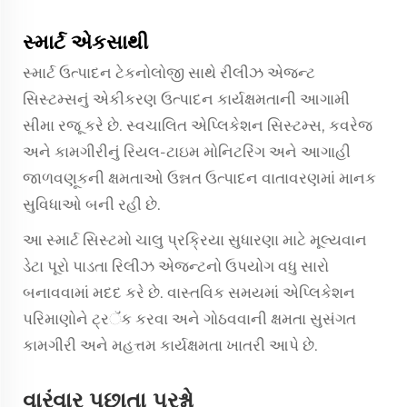
સ્માર્ટ એકસાથી
સ્માર્ટ ઉત્પાદન ટેકનોલોજી સાથે રીલીઝ એજન્ટ
સિસ્ટમ્સનું એકીકરણ ઉત્પાદન કાર્યક્ષમતાની આગામી
સીમા રજૂ કરે છે. સ્વચાલિત એપ્લિકેશન સિસ્ટમ્સ, કવરેજ
અને કામગીરીનું રિયલ-ટાઇમ મોનિટરિંગ અને આગાહી
જાળવણૂકની ક્ષમતાઓ ઉન્નત ઉત્પાદન વાતાવરણમાં માનક
સુવિધાઓ બની રહી છે.
આ સ્માર્ટ સિસ્ટમો ચાલુ પ્રક્રિયા સુધારણા માટે મૂલ્યવાન
ડેટા પૂરો પાડતા રિલીઝ એજન્ટનો ઉપયોગ વધુ સારો
બનાવવામાં મદદ કરે છે. વાસ્તવિક સમયમાં એપ્લિકેશન
પરિમાણોને ટ્ર‍ॅક કરવા અને ગોઠવવાની ક્ષમતા સુસંગત
કામગીરી અને મહત્તમ કાર્યક્ષમતા ખાતરી આપે છે.
વારંવાર પૂછાતા પ્રશ્નો