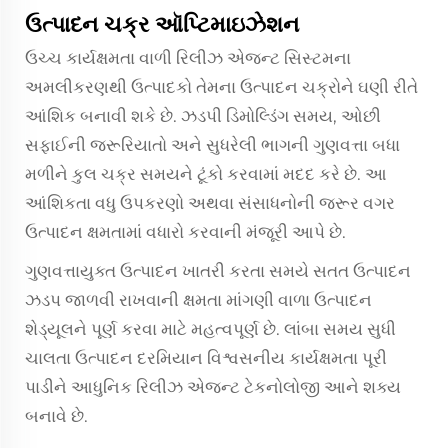
ઉત્પાદન ચક્ર ઑપ્ટિમાઇઝેશન
ઉચ્ચ કાર્યક્ષમતા વાળી રિલીઝ એજન્ટ સિસ્ટમના
અમલીકરણથી ઉત્પાદકો તેમના ઉત્પાદન ચક્રોને ઘણી રીતે
આંશિક બનાવી શકે છે. ઝડપી ડિમોલ્ડિંગ સમય, ઓછી
સફાઈની જરૂરિયાતો અને સુધરેલી ભાગની ગુણવત્તા બધા
મળીને કુલ ચક્ર સમયને ટૂંકો કરવામાં મદદ કરે છે. આ
આંશિકતા વધુ ઉપકરણો અથવા સંસાધનોની જરૂર વગર
ઉત્પાદન ક્ષમતામાં વધારો કરવાની મંજૂરી આપે છે.
ગુણવત્તાયુક્ત ઉત્પાદન ખાતરી કરતા સમયે સતત ઉત્પાદન
ઝડપ જાળવી રાખવાની ક્ષમતા માંગણી વાળા ઉત્પાદન
શેડ્યૂલને પૂર્ણ કરવા માટે મહત્વપૂર્ણ છે. લાંબા સમય સુધી
ચાલતા ઉત્પાદન દરમિયાન વિશ્વસનીય કાર્યક્ષમતા પૂરી
પાડીને આધુનિક રિલીઝ એજન્ટ ટેકનોલોજી આને શક્ય
બનાવે છે.