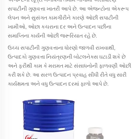
સપાટીની ગુણવત્તા ખાતરી આપે છે. આ એજન્ટોના એકરૂપ
લેપન અને સુસંગત કામગીરીને કારણે ઓછી સપાટીની
ખામીઓ, ઓછા કચરાના દર અને ઉત્પાદન પછીના
સમાપ્તિના કાર્યની ઓછી જરૂરિયાત રહે છે.
ઉચ્ચ સપાટીની ગુણવત્તાના ધોરણો જાળવી રાખવાથી,
ઉત્પાદકો ગુણવત્તા નિયંત્રણની બોટલનેક્સ ઘટાડી શકે છે
અને ફરીથી કામ કે મરામત માટે સંસાધનોની ફાળવણી ઓછી
કરી શકે છે. આ સરળ ઉત્પાદન પ્રવાહ સીધી રીતે વધુ સારી
કાર્યક્ષમતા અને વધુ ઉત્પાદન દરમાં ફાળો આપે છે.