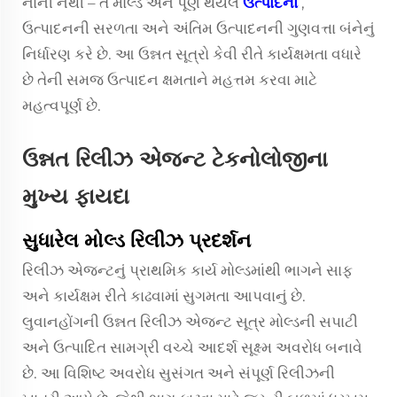
નાની નથી – તે મોલ્ડ અને પૂર્ણ થયેલ
ઉત્પાદનો
,
ઉત્પાદનની સરળતા અને અંતિમ ઉત્પાદનની ગુણવત્તા બંનેનું
નિર્ધારણ કરે છે. આ ઉન્નત સૂત્રો કેવી રીતે કાર્યક્ષમતા વધારે
છે તેની સમજ ઉત્પાદન ક્ષમતાને મહત્તમ કરવા માટે
મહત્વપૂર્ણ છે.
ઉન્નત રિલીઝ એજન્ટ ટેકનોલોજીના
મુખ્ય ફાયદા
સુધારેલ મોલ્ડ રિલીઝ પ્રદર્શન
રિલીઝ એજન્ટનું પ્રાથમિક કાર્ય મોલ્ડમાંથી ભાગને સાફ
અને કાર્યક્ષમ રીતે કાઢવામાં સુગમતા આપવાનું છે.
લુવાનહોંગની ઉન્નત રિલીઝ એજન્ટ સૂત્ર મોલ્ડની સપાટી
અને ઉત્પાદિત સામગ્રી વચ્ચે આદર્શ સૂક્ષ્મ અવરોધ બનાવે
છે. આ વિશિષ્ટ અવરોધ સુસંગત અને સંપૂર્ણ રિલીઝની