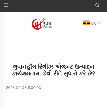
GU
લુવાનહોંગ રિલીઝ એજન્ટ ઉત્પાદન
કાર્યક્ષમતામાં કેવી રીતે સુધારો કરે છે?
2025-09-08 11:00:00