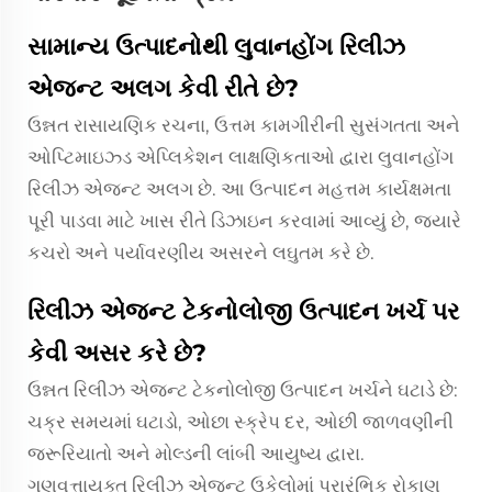
સામાન્ય ઉત્પાદનોથી લુવાનહોંગ રિલીઝ
એજન્ટ અલગ કેવી રીતે છે?
ઉન્નત રાસાયણિક રચના, ઉત્તમ કામગીરીની સુસંગતતા અને
ઓપ્ટિમાઇઝ્ડ એપ્લિકેશન લાક્ષણિકતાઓ દ્વારા લુવાનહોંગ
રિલીઝ એજન્ટ અલગ છે. આ ઉત્પાદન મહત્તમ કાર્યક્ષમતા
પૂરી પાડવા માટે ખાસ રીતે ડિઝાઇન કરવામાં આવ્યું છે, જ્યારે
કચરો અને પર્યાવરણીય અસરને લઘુતમ કરે છે.
રિલીઝ એજન્ટ ટેકનોલોજી ઉત્પાદન ખર્ચ પર
કેવી અસર કરે છે?
ઉન્નત રિલીઝ એજન્ટ ટેકનોલોજી ઉત્પાદન ખર્ચને ઘટાડે છે:
ચક્ર સમયમાં ઘટાડો, ઓછા સ્ક્રેપ દર, ઓછી જાળવણીની
જરૂરિયાતો અને મોલ્ડની લાંબી આયુષ્ય દ્વારા.
ગુણવત્તાયુક્ત રિલીઝ એજન્ટ ઉકેલોમાં પ્રારંભિક રોકાણ