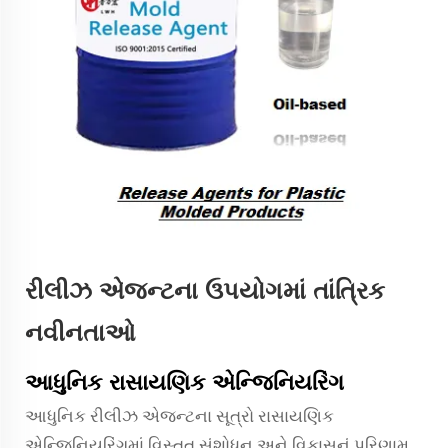
રીલીઝ એજન્ટના ઉપયોગમાં તાંત્રિક
નવીનતાઓ
આધુનિક રાસાયણિક એન્જિનિયરિંગ
આધુનિક રીલીઝ એજન્ટના સૂત્રો રાસાયણિક
એન્જિનિયરિંગમાં વિસ્તૃત સંશોધન અને વિકાસનું પરિણામ