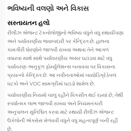
ભવિષ્યની વલણો અને વિકાસ
સસ્તાયતન હલો
રીલીઝ એજન્ટ ટેકનોલોજીનો ભવિષ્ય વધુને વધુ સ્થાયીપણા
અને પર્યાવરણીય જવાબદારી પર કેન્દ્રિત છે. હાલના
કામગીરી ધોરણોને જાળવી રાખવા અથવા તેને આગળ
વધારવા સાથે સાથે પર્યાવરણીય અસર ઘટાડવા માટે વધુ
પર્યાવરણ-અનુકૂળ ફોર્મ્યુલેશન્સ બનાવવા પર વિકાસના
પ્રયત્નો કેન્દ્રિત છે. આ નવીનતાઓમાં બાયોડિગ્રેડેબલ
ઘટકો અને VOC સામગ્રીમાં ઘટાડો શામેલ છે.
પર્યાવરણીય નિયમો ચાલુ રહીને વિકસીત થઈ રહ્યાં છે, તેથી
સ્પર્ધાત્મક લાભ જાળવી રાખવા અને નિયમનકારી
અનુપાલન સુનિશ્ચિત કરવા માટે સ્થાયી રીલીઝ એજન્ટ
ઉકેલોની ઍક્સેસ મેળવવી વધુને વધુ મહત્વપૂર્ણ બની રહી
છે.