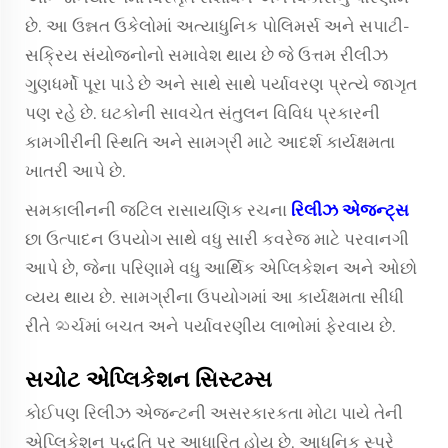
છે. આ ઉન્નત ઉકેલોમાં અત્યાધુનિક પોલિમર્સ અને સપાટી-
સક્રિય સંયોજનોનો સમાવેશ થાય છે જે ઉત્તમ રીલીઝ
ગુણધર્મો પૂરા પાડે છે અને સાથે સાથે પર્યાવરણ પ્રત્યે જાગૃત
પણ રહે છે. ઘટકોની સાવચેત સંતુલન વિવિધ પ્રકારની
કામગીરીની સ્થિતિ અને સામગ્રી માટે આદર્શ કાર્યક્ષમતા
ખાતરી આપે છે.
સમકાલીનની જટિલ રાસાયણિક રચના
રિલીઝ એજન્ટ્સ
છા ઉત્પાદન ઉપયોગ સાથે વધુ સારી કવરેજ માટે પરવાનગી
આપે છે, જેના પરિણામે વધુ આર્થિક એપ્લિકેશન અને ઓછો
વ્યય થાય છે. સામગ્રીના ઉપયોગમાં આ કાર્યક્ષમતા સીધી
રીતે ಖર્ચમાં બચત અને પર્યાવરણીય લાભોમાં ફેરવાય છે.
સચોટ એપ્લિકેશન સિસ્ટમ્સ
કોઈપણ રિલીઝ એજન્ટની અસરકારકતા મોટા પાયે તેની
એપ્લિકેશન પદ્ધતિ પર આધારિત હોય છે. આધુનિક સ્પ્રે