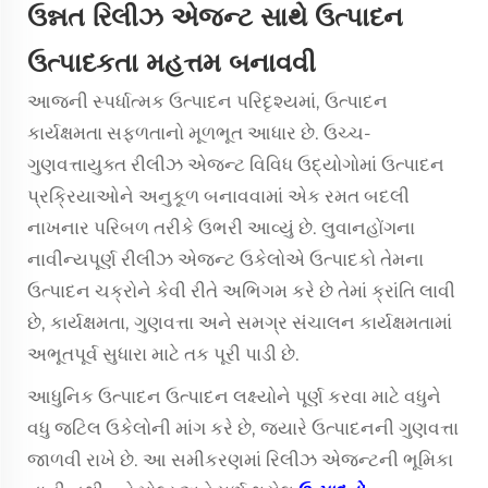
ઉન્નત રિલીઝ એજન્ટ સાથે ઉત્પાદન
ઉત્પાદકતા મહત્તમ બનાવવી
આજની સ્પર્ધાત્મક ઉત્પાદન પરિદૃશ્યમાં, ઉત્પાદન
કાર્યક્ષમતા સફળતાનો મૂળભૂત આધાર છે. ઉચ્ચ-
ગુણવત્તાયુક્ત
રીલીઝ એજન્ટ
વિવિધ ઉદ્યોગોમાં ઉત્પાદન
પ્રક્રિયાઓને અનુકૂળ બનાવવામાં એક રમત બદલી
નાખનાર પરિબળ તરીકે ઉભરી આવ્યું છે. લુવાનહોંગના
નાવીન્યપૂર્ણ રીલીઝ એજન્ટ ઉકેલોએ ઉત્પાદકો તેમના
ઉત્પાદન ચક્રોને કેવી રીતે અભિગમ કરે છે તેમાં ક્રાંતિ લાવી
છે, કાર્યક્ષમતા, ગુણવત્તા અને સમગ્ર સંચાલન કાર્યક્ષમતામાં
અભૂતપૂર્વ સુધારા માટે તક પૂરી પાડી છે.
આધુનિક ઉત્પાદન ઉત્પાદન લક્ષ્યોને પૂર્ણ કરવા માટે વધુને
વધુ જટિલ ઉકેલોની માંગ કરે છે, જ્યારે ઉત્પાદનની ગુણવત્તા
જાળવી રાખે છે. આ સમીકરણમાં રિલીઝ એજન્ટની ભૂમિકા