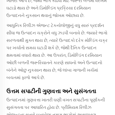
ખાતરી આપે છે, જેથી ભાગ કાઢવા માટે જરૂરી બળમાં ધરખમ
ઘટાડો થાય છે અને ડિમોલ્ડિંગ પ્રક્રિયા દરમિયાન
ઉત્પાદનને નુકસાન થવાનું જોખમ ઓછાય છે.
આધુનિક રિલીઝ એજન્ટ ટેકનોલોજીનું વધુ સારું પ્રદર્શન
સીધા જ ઉત્પાદન ચક્રોને વધુ ઝડપી બનાવે છે. જ્યારે ભાગો
સરળતાથી મુક્ત થાય છે, ત્યારે ઉત્પાદકો દરેક મોલ્ડિંગ ચક્ર
પર ખર્ચાતો સમય ઘટાડી શકે છે, જેથી દૈનિક ઉત્પાદન
ક્ષમતામાં વધારો થાય છે. આ ઉપરાંત, ડિમોલ્ડિંગ દરમિયાન
ઓછી બળની જરૂરિયાતને કારણે સાધનો અને ઉત્પાદનો
બંનેને ઓછુ નુકસાન થાય છે, જે લાંબા ગાળાની ખર્ચમાં
બચતમાં ફાળો આપે છે.
ઉત્તમ સપાટીની ગુણવત્તા અને સુસંગતતા
ઉત્પાદનમાં ગુણવત્તા ખાતરી ઘણી વખત સપાટીના પૂર્ણાંકની
સુસંગતતા પર આધારિત હોય છે. પ્રીમિયમ રિલીઝ
એજન્ટના સૂત્રો બનાવેલા તમામ ભાગોમાં અસાધારણ