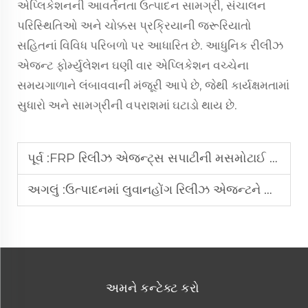
એપ્લિકેશનની આવર્તનતા ઉત્પાદન સામગ્રી, સંચાલન
પરિસ્થિતિઓ અને ચોક્કસ પ્રક્રિયાની જરૂરિયાતો
સહિતનાં વિવિધ પરિબળો પર આધારિત છે. આધુનિક રીલીઝ
એજન્ટ ફોર્મ્યુલેશન ઘણી વાર એપ્લિકેશન વચ્ચેના
સમયગાળાને લંબાવવાની મંજૂરી આપે છે, જેથી કાર્યક્ષમતામાં
સુધારો અને સામગ્રીની વપરાશમાં ઘટાડો થાય છે.
પૂર્વ :
FRP રિલીઝ એજન્ટ્સ સપાટીની મસમોટાઈ અને ચમક પર કેવી રીતે અસર કરે છે?
અગલું :
ઉત્પાદનમાં લુવાનહોંગ રિલીઝ એજન્ટને શું અલગ બનાવે છે?
અમને કન્ટેક્ટ કરો