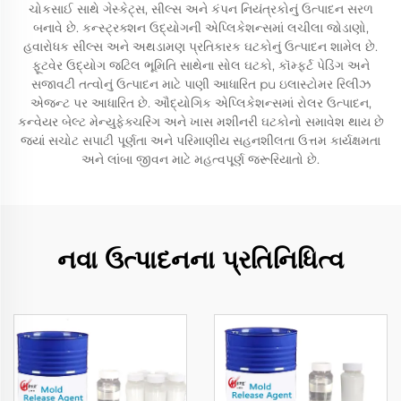
ચોકસાઈ સાથે ગેસ્કેટ્સ, સીલ્સ અને કંપન નિયંત્રકોનું ઉત્પાદન સરળ
બનાવે છે. કન્સ્ટ્રક્શન ઉદ્યોગની એપ્લિકેશન્સમાં લચીલા જોડાણો,
હવારોધક સીલ્સ અને અથડામણ પ્રતિકારક ઘટકોનું ઉત્પાદન શામેલ છે.
ફૂટવેર ઉદ્યોગ જટિલ ભૂમિતિ સાથેના સોલ ઘટકો, કૉમ્ફર્ટ પેડિંગ અને
સજાવટી તત્વોનું ઉત્પાદન માટે પાણી આધારિત pu ઇલાસ્ટોમર રિલીઝ
એજન્ટ પર આધારિત છે. ઔદ્યોગિક એપ્લિકેશન્સમાં રોલર ઉત્પાદન,
કન્વેયર બેલ્ટ મેન્યુફેક્ચરિંગ અને ખાસ મશીનરી ઘટકોનો સમાવેશ થાય છે
જ્યાં સચોટ સપાટી પૂર્ણતા અને પરિમાણીય સહનશીલતા ઉત્તમ કાર્યક્ષમતા
અને લાંબા જીવન માટે મહત્વપૂર્ણ જરૂરિયાતો છે.
નવા ઉત્પાદનના પ્રતિનિધિત્વ