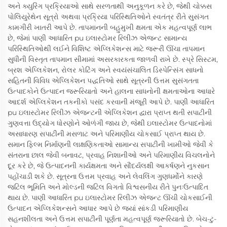
અને ક્યુરિંગ પ્રક્રિયાઓ સાથે સરળતાથી અનુકૂળન કરે છે, જેથી ચોક્કસ
પોલિયુરેથેન સૂત્રો અથવા પ્રક્રિયા પરિસ્થિતિઓને સ્વતંત્ર રીતે સુસંગત
કામગીરી ખાતરી આપે છે. તાપમાનની બહુમુખી ક્ષમતા એક મહત્વપૂર્ણ લાભ
છે, જેમાં પાણી આધારિત pu ઇલાસ્ટોમર રિલીઝ એજન્ટ સામાન્ય
પરિસ્થિતિઓથી લઈને વિશિષ્ટ એપ્લિકેશન્સ માટે જરૂરી ઊંચા તાપમાન
સુધીની વિસ્તૃત તાપમાન સીમામાં અસરકારકતા જાળવી રાખે છે. સ્પ્રે સિસ્ટમ,
બ્રશ એપ્લિકેશન, રોલર કોટિંગ અને સ્વયંસંચાલિત ડિસ્પેન્સિંગ સાધનો
સહિતની વિવિધ એપ્લિકેશન પદ્ધતિઓ સાથે સૂત્રની ઉત્તમ સુસંગતતા
ઉત્પાદકોને ઉત્પાદન જરૂરિયાતો અને હાલના સાધનોની ક્ષમતાઓના આધારે
આદર્શ એપ્લિકેશન તકનીકો પસંદ કરવાની મંજૂરી આપે છે. પાણી આધારિત
pu ઇલાસ્ટોમર રિલીઝ એજન્ટની એપ્લિકેશન દ્વારા પ્રાપ્ત થતી સપાટીની
ગુણવત્તા ઉદ્યોગ ધોરણોને ઓળંગી જાય છે, જેથી ઇલાસ્ટોમર ઉત્પાદનોમાં
અસાધારણ સપાટીની મસળાટ અને પરિમાણીય ચોકસાઈ પ્રાપ્ત થાય છે.
સમાન ફિલ્મ નિર્માણની લાક્ષણિકતાઓ સામાન્ય સપાટીની ખામીઓ જેવી કે
સંતરાના છાલ જેવી બનાવટ, પ્રવાહ નિશાનીઓ અને પરિમાણીય વિચલનોને
દૂર કરે છે, જે ઉત્પાદનની કાર્યક્ષમતા અને સૌંદર્યલક્ષી આકર્ષણને નુકસાન
પહોંચાડી શકે છે. સૂત્રના ઉત્તમ પ્રવાહ અને લેવલિંગ ગુણધર્મોને કારણે
જટિલ ભૂમિતિ અને મોલ્ડની જટિલ વિગતો વિશ્વસનીય રીતે પુનઃઉત્પાદિત
થાય છે. પાણી આધારિત pu ઇલાસ્ટોમર રિલીઝ એજન્ટ ઊંચી ચોકસાઈની
ઉત્પાદન એપ્લિકેશન્સને આધાર આપે છે જ્યાં સાંકડી પરિમાણીય
સહનશીલતા અને ઉત્તમ સપાટીની પૂર્ણતા મહત્વપૂર્ણ જરૂરિયાતો છે. બેચ-ટુ-