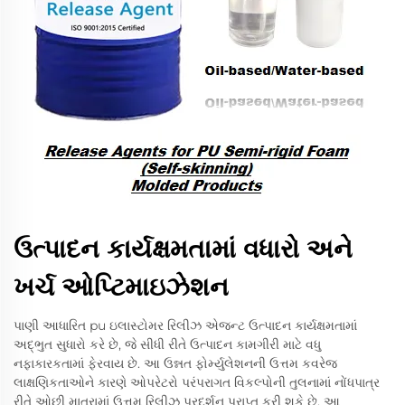
ઉત્પાદન કાર્યક્ષમતામાં વધારો અને
ખર્ચ ઓપ્ટિમાઇઝેશન
પાણી આધારિત pu ઇલાસ્ટોમર રિલીઝ એજન્ટ ઉત્પાદન કાર્યક્ષમતામાં
અદ્ભુત સુધારો કરે છે, જે સીધી રીતે ઉત્પાદન કામગીરી માટે વધુ
નફાકારકતામાં ફેરવાય છે. આ ઉન્નત ફોર્મ્યુલેશનની ઉત્તમ કવરેજ
લાક્ષણિકતાઓને કારણે ઓપરેટરો પરંપરાગત વિકલ્પોની તુલનામાં નોંધપાત્ર
રીતે ઓછી માત્રામાં ઉત્તમ રિલીઝ પ્રદર્શન પ્રાપ્ત કરી શકે છે. આ