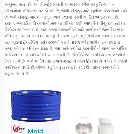
અનુભવ થાય છે. આ ફોર્મ્યુલેશનની અજ્વલનશીલ પ્રકૃતિ આગના
જોખમોમાં નોંધપાત્ર ઘટાડો કરે છે, જેથી સંગ્રહ માટે સુરક્ષિત સ્થિતિઓ બને
છે અને સંગ્રહ માટેની માત્રા અને સ્થાનો પરની મર્યાદાઓ દૂર થાય છે.
દ્રાવક-આધારિત વિકલ્પોની સરખામણીએ પાણી આધારિત પીયુ ઇલાસ્ટોમર
રિલીઝ એજન્ટ સાથે કામ કરતા કર્મચારીઓ માટે તાલીમની જરૂરિયાતોમાં
નોંધપાત્ર ઘટાડો થાય છે, કારણ કે સરળ સુરક્ષા પ્રોટોકોલ્સ ખાસ ખતરનાક
સામગ્રીના હેન્ડલિંગ પ્રક્રિયાઓ કરતાં ધોરણ ઔદ્યોગિક સ્વચ્છતાની
પ્રથાઓ પર કેન્દ્રિત થાય છે. આ પર્યાવરણીય કામગીરીનો લાભ તાત્કાલિક
કાર્યસ્થળના ફાયદાઓથી આગળ વધે છે, જે કોર્પોરેટ ટકાઉપણાના લક્ષ્યોને
ટેકો આપે છે અને પર્યાવરણ-સભાન ગ્રાહકો અને હિતધારકો વચ્ચે કંપનીની
પ્રતિષ્ઠાને વધારે છે, જેઓ વધુને વધુ ઇકો-ફ્રેન્ડલી ઉત્પાદન પ્રથાઓને
મહત્વ આપે છે.