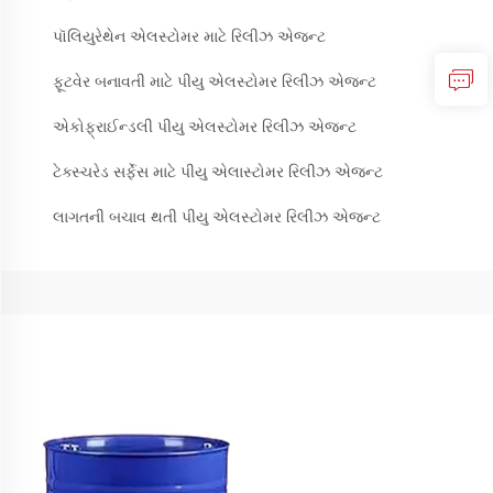
પૉલિયુરેથેન એલસ્ટોમર માટે રિલીઝ એજન્ટ
ફૂટવેર બનાવતી માટે પીયુ એલસ્ટોમર રિલીઝ એજન્ટ
એકોફ્રાઈન્ડલી પીયુ એલસ્ટોમર રિલીઝ એજન્ટ
ટેક્સ્ચરેડ સર્ફેસ માટે પીયુ એલાસ્ટોમર રિલીઝ એજન્ટ
લાગતની બચાવ થતી પીયુ એલસ્ટોમર રિલીઝ એજન્ટ