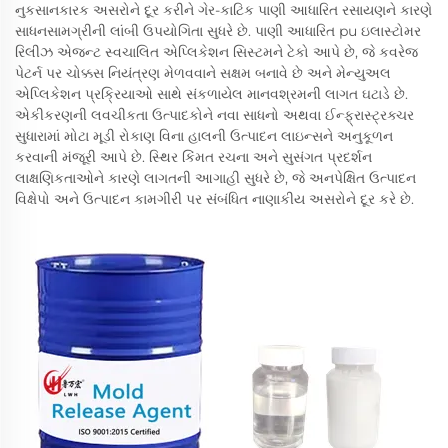
નુકસાનકારક અસરોને દૂર કરીને ગેર-કાટિક પાણી આધારિત રસાયણને કારણે
સાધનસામગ્રીની લાંબી ઉપયોગિતા સુધરે છે. પાણી આધારિત pu ઇલાસ્ટોમર
રિલીઝ એજન્ટ સ્વચાલિત એપ્લિકેશન સિસ્ટમને ટેકો આપે છે, જે કવરેજ
પેટર્ન પર ચોક્કસ નિયંત્રણ મેળવવાને સક્ષમ બનાવે છે અને મેન્યુઅલ
એપ્લિકેશન પ્રક્રિયાઓ સાથે સંકળાયેલ માનવશ્રમની લાગત ઘટાડે છે.
એકીકરણની લવચીકતા ઉત્પાદકોને નવા સાધનો અથવા ઈન્ફ્રાસ્ટ્રક્ચર
સુધારામાં મોટા મૂડી રોકાણ વિના હાલની ઉત્પાદન લાઇન્સને અનુકૂળન
કરવાની મંજૂરી આપે છે. સ્થિર કિંમત રચના અને સુસંગત પ્રદર્શન
લાક્ષણિકતાઓને કારણે લાગતની આગાહી સુધરે છે, જે અનપેક્ષિત ઉત્પાદન
વિક્ષેપો અને ઉત્પાદન કામગીરી પર સંબંધિત નાણાકીય અસરોને દૂર કરે છે.