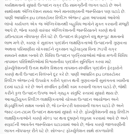
કાર્યક્ષમતાનો સુધારો ઉત્પાદન ચક્ર દીઠ સામગ્રીની લાગત ઘટાડે છે અને
સાથોસાથ એપ્લિકેશન સમય અને માનવશ્રમની જરૂરિયાત પણ ઘટાડે છે.
પાણી આધારિત pu ઇલાસ્ટોમર રિલીઝ એજન્ટ દ્વારા આપવામાં આવેલો
લાંબો કાર્યકાળ એક જ એપ્લિકેશનથી બહુવિધ ભાગોને મુક્ત કરવાની મંજૂરી
આપે છે, જેના કારણે વારંવાર એપ્લિકેશનની જરૂરિયાતને કારણે થતો
ડાઉનટાઇમ નોંધપાત્ર રીતે ઘટે છે. ઉત્પાદન શેડ્યૂલને વધુ થ્રૂપુટ ક્ષમતાનો
લાભ મળે છે, કારણ કે સુસંગત પ્રદર્શન લાક્ષણિકતાઓ ઉત્પાદનની ગુણવત્તા
અથવા પરિમાણીય ચોકસાઈને નુકસાન પહોંચાડ્યા વિના ઝડપી ચક્ર
સમયને સક્ષમ બનાવે છે. વિવિધ ઉત્પાદન પ્રક્રિયાઓમાં જોવા મળતી વિવિધ
તાપમાન પરિસ્થિતિઓમાં વિશ્વસનીય પ્રદર્શન સુનિશ્ચિત કરવા માટે
ફોર્મ્યુલેશનની ઉત્તમ થર્મલ સ્થિરતા તાપમાન-સંબંધિત પ્રદર્શન ફેરફારોને
કારણે થતી ઉત્પાદન વિલંબને દૂર કરે છે. પાણી આધારિત pu ઇલાસ્ટોમર
રિલીઝ એજન્ટનો ઉપયોગ કરીને પ્રાપ્ત થતી ગુણવત્તાની સુસંગતતા ખામીના
દરમાં ઘટાડો કરે છે અને સંબંધિત ફરીથી કામ કરવાની લાગત ઘટાડે છે, જેથી
કરીને કુલ ઉત્પાદન ઉપજ અને ગ્રાહક સંતુષ્ટિ સ્તરમાં સુધારો થાય છે.
આગાહીયુક્ત રિલીઝ લાક્ષણિકતાઓ ચોક્કસ ઉત્પાદન આયોજન અને
શેડ્યૂલિંગને સક્ષમ બનાવે છે, જે ઇન્વેન્ટરી ધરાવવાની લાગત ઘટાડે છે અને
જસ્ટ-ઇન-ટાઇમ ઉત્પાદન ક્ષમતામાં સુધારો કરે છે. ફોર્મ્યુલેશનની સાફ રિલીઝ
લાક્ષણિકતાઓને કારણે મોલ્ડ પર થતા દૂષણને લઘુતમ કરવામાં આવે છે અને
સફાઈની આવર્તન જરૂરિયાત ઘટાડવામાં આવે છે, જેના કારણે જાળવણીની
લાગત નોંધપાત્ર રીતે ઘટે છે. સોલ્વન્ટ ફોર્મ્યુલેશન સાથે સંકળાયેલી