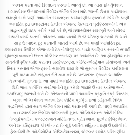
અલગ કરવા માટે ડિઝાઇન કરવામાં આવ્યું છે. આ ખાસ ફોર્મ્યુલેશન
ઇલાસ્ટોમર ઉત્પાદનમાં રિલીઝ એપ્લિકેશન માટે જરૂરી ઉત્તમ કાર્યક્ષમતા
લક્ષણો સાથે પાણી આધારિત રસાયણના પર્યાવરણીય ફાયદાને જોડે છે. પાણી
આધારિત pu ઇલાસ્ટોમર રિલીઝ એજન્ટ ઉત્પાદન પ્રક્રિયાઓમાં એક
મહત્વપૂર્ણ ઘટક તરીકે કાર્ય કરે છે, જે ઇલાસ્ટોમર સામગ્રી અને મોલ્ડ
સપાટી વચ્ચે પાતળી, એકરૂપ બાધા બનાવે છે જે ચોંટાણ અટકાવે છે અને
સાફ ઉત્પાદન દૂર કરવાની ખાતરી આપે છે. આ પાણી આધારિત pu
ઇલાસ્ટોમર રિલીઝ એજન્ટની ટેકનોલોજીકલ પાયો આણ્વિક સ્તરની સપાટી
સુધારણા બનાવતી ઉન્નત પોલિમર રસાયણ પર આધારિત છે. આ ફોર્મ્યુલેશનમાં
સાવચેતીપૂર્વક પસંદ કરાયેલ સરફેક્ટન્ટ્સ, એન્ટિ-એડહેશન સંયોજનો અને
સ્થિર કરનારા એજન્ટ્સનો સમાવેશ થાય છે જે સુસંગત રિલીઝ કાર્યક્ષમતા
પૂરી પાડવા માટે સંયુક્ત રીતે કામ કરે છે. પરંપરાગત દ્રાવક આધારિત
વિકલ્પોની તુલનામાં, આ પાણી આધારિત pu ઇલાસ્ટોમર રિલીઝ એજન્ટ
ઉડી જતા કાર્બનિક સંયોજનોને દૂર કરે છે જ્યારે ઉત્તમ કવરેજ અને
ટકાઉપણું જાળવી રાખે છે. એજન્ટની પાણી આધારિત પ્રકૃતિ સ્પ્રે સિસ્ટમ,
બ્રશ એપ્લિકેશન અથવા ડિપ કોટિંગ પ્રક્રિયાઓ સહિતની વિવિધ
પદ્ધતિઓ દ્વારા સરળ એપ્લિકેશન માટે પરવાનગી આપે છે. પાણી આધારિત
pu ઇલાસ્ટોમર રિલીઝ એજન્ટની મુખ્ય એપ્લિકેશન્સ ઓટોમોટિવ
મેન્યુફેક્ચરિંગ, કન્સ્ટ્રક્શન મટિરિયલ્સ પ્રોડક્શન, ફૂટવેર ફેબ્રિકેશન
અને ઇન્ડસ્ટ્રિયલ કોમ્પોનન્ટ મેન્યુફેક્ચરિંગ સહિતના ઘણા ઉદ્યોગોમાં
ફેલાયેલી છે. ઓટોમોટિવ એપ્લિકેશન્સમાં, એજન્ટ સચોટ પરિમાણીય