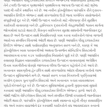
પાણી આધારિત પીયુ ઇલાસ્ટોમર રિલીઝ એજન્ટના પર્યાવરણીય ફાયદાઓ
તેને ટકાઉ ઉત્પાદન પ્રથાઓને પ્રાથમિકતા આપતા ઉત્પાદકો માટે શ્રેષ્ઠ
પસંદગી તરીકે સ્થાપિત કરે છે. આ નવીન ફોર્મ્યુલેશન પારંપારિક રીતે દ્રાવક-
આધારિત રિલીઝ એજન્ટ સાથે સંકળાયેલા ઉડી જતા કાર્બનિક સંયોજનોને
સંપૂર્ણપણે દૂર કરે છે, જેથી ઉત્પાદન કાર્યકરો માટે નોંધપાત્ર રીતે સુરક્ષિત
કાર્યકારી વાતાવરણ બને છે. હાનિકારક દ્રાવકોની ગેરહાજરીથી શ્વસન માર્ગના
જોખમોમાં ઘટાડો થાય છે, વિસ્તૃત વ્યક્તિગત સુરક્ષા સાધનોની જરૂરિયાત દૂર
થાય છે અને ઉત્પાદન સાથે નિયમિતપણે કામ કરતા કાર્યકરોને લાંબા ગાળાની
આરોગ્ય સંબંધિત ચિંતાઓ ઓછી થાય છે. પાણી આધારિત પીયુ ઇલાસ્ટોમર
રિલીઝ એજન્ટ સાથે પર્યાવરણીય અનુપાલન સરળ બને છે, કારણ કે આ
ફોર્મ્યુલેશન ખાસ પરવાનગીઓ અથવા ઉત્સર્જન મોનિટરિંગ સિસ્ટમોની
આવશ્યકતા વગર કડક પર્યાવરણીય નિયમોને પૂર્ણ કરે છે. પાણી આધારિત
રસાયણ વિજ્ઞાન વ્યાવસાયિક ઇલાસ્ટોમર ઉત્પાદન વાતાવરણમાં અપેક્ષિત
ઉત્તમ કામગીરીના ધોરણો જાળવતા લીલા ઉત્પાદન પહેલોને ટેકો આપે છે.
ખતરનાક સામગ્રીના હેન્ડલિંગ સાથે સંકળાયેલા ઓછા વીમાના ખર્ચનો લાભ
ઉત્પાદન સુવિધાઓને મળે છે, જ્યારે સરળ કચરા નિકાલની પ્રક્રિયાઓ
ખર્ચાળ દ્રાવક પુનઃપ્રાપ્તિ સિસ્ટમો અને ખતરનાક કચરા વ્યવસ્થાપન
પ્રોટોકોલ્સને દૂર કરે છે. ઉત્પાદન સુવિધાઓમાં હવાની ગુણવત્તામાં સુધારો
કરવામાં પાણી આધારિત પીયુ ઇલાસ્ટોમર રિલીઝ એજન્ટ ફાળો આપે છે,
જેથી જટિલ વેન્ટિલેશન સિસ્ટમો અને સંબંધિત ઊર્જા વપરાશની જરૂરિયાત
ઓછી થાય છે. પારંપારિક ફોર્મ્યુલેશન સાથે સામાન્ય રહેતી તીવ્ર રાસાયણિક
ગંધ અને ખરાબ વાયુઓને દૂર કરવાથી કાર્યકરોને વધુ આરામદાયક સ્તરનો