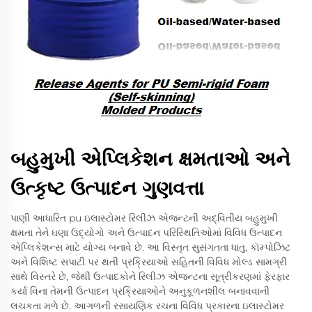
બહુમુખી એપ્લિકેશન ક્ષમતાઓ અને
ઉત્કૃષ્ટ ઉત્પાદન ગુણવત્તા
પાણી આધારિત pu ઇલાસ્ટોમર રિલીઝ એજન્ટની અદ્વિતીય બહુમુખી
ક્ષમતા તેને ઘણા ઉદ્યોગો અને ઉત્પાદન પરિસ્થિતિઓમાં વિવિધ ઉત્પાદન
એપ્લિકેશન્સ માટે યોગ્ય બનાવે છે. આ વિસ્તૃત સુસંગતતા ધાતુ, કૉમ્પોઝિટ
અને વિશિષ્ટ સપાટી પર થતી પ્રક્રિયાઓ સહિતની વિવિધ મોલ્ડ સામગ્રી
સાથે વિસ્તરે છે, જેથી ઉત્પાદકોને રિલીઝ એજન્ટના સૂત્રીકરણમાં ફેરફાર
કર્યા વિના તેમની ઉત્પાદન પ્રક્રિયાઓને અનુકૂળનશીલ બનાવવાની
લચકતા મળે છે. આગળની રસાયણિક રચના વિવિધ પ્રકારના ઇલાસ્ટોમર