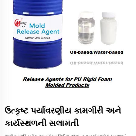
ઉત્કૃષ્ટ પર્યાવરણીય કામગીરી અને
કાર્યસ્થળની સલામતી