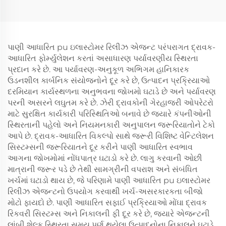
પાણી આધારિત pu ઇલાસ્ટોમર રિલીઝ એજન્ટ પરંપરાગત દ્રાવક-
આધારિત ફોર્મ્યુલેશન કરતાં અસાધારણ પર્યાવરણીય સ્થિરતા
પ્રદાન કરે છે. આ પર્યાવરણ-અનુકૂળ અભિગમ હાનિકારક
ઉડનશીલ કાર્બનિક સંયોજનોને દૂર કરે છે, ઉત્પાદન પ્રક્રિયાઓ
દરમિયાન કાર્યસ્થળના અનુભવના જોખમો ઘટાડે છે અને પર્યાવરણ
પરની અસરને લઘુતમ કરે છે. ઝેરી દ્રાવકોની ગેરહાજરી ઓપરેટરો
માટે સુરક્ષિત કાર્યકારી પરિસ્થિતિઓ બનાવે છે જ્યારે કંપનીઓની
સ્થિરતાની પહેલો અને નિયમનકારી અનુપાલન જરૂરિયાતોને ટેકો
આપે છે. દ્રાવક-આધારિત વિકલ્પો સાથે જરૂરી વિશિષ્ટ વેન્ટિલેશન
સિસ્ટમ્સની જરૂરિયાતને દૂર કરીને પાણી આધારિત સ્વભાવ
આગના જોખમોમાં નોંધપાત્ર ઘટાડો કરે છે. લાગુ કરવાની ઓછી
માત્રાની જરૂર પડે છે તેથી સામગ્રીની વપરાશ અને સંબંધિત
ખર્ચમાં ઘટાડો થાય છે, જે પરિણામે પાણી આધારિત pu ઇલાસ્ટોમર
રિલીઝ એજન્ટનો ઉપયોગ કરવાથી ખર્ચ-અસરકારકતા બીજો
મોટો ફાયદો છે. પાણી આધારિત સફાઈ પ્રક્રિયાઓ મોંઘા દ્રાવક
રિકવરી સિસ્ટમ્સ અને નિકાલની ફી દૂર કરે છે, જ્યારે એજન્ટની
લાંબી શેલ્ફ સ્થિરતા સમય પૂર્ણ થયેલા ઉત્પાદનોના નિકાલને ઘટાડે