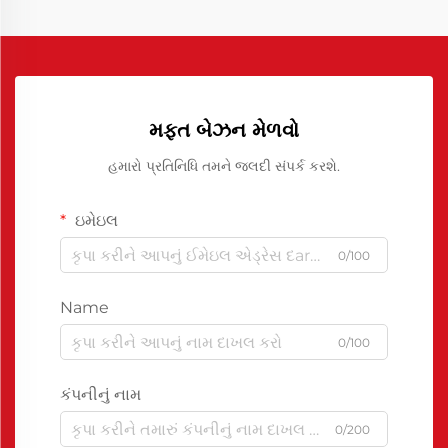
મફત બેઝન મેળવો
હમારો પ્રતિનિધિ તમને જલદી સંપર્ક કરશે.
ઇમેઇલ
0/100
Name
0/100
કંપનીનું નામ
0/200