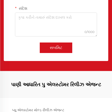
સંદેશ
0/1000
સબમિટ
પાણી આધારિત પુ એલસ્ટોમર રિલીઝ એજન્ટ
પ્યુ એલસ્ટોમર મોલ્ડ રીલીઝ એજન્ટ