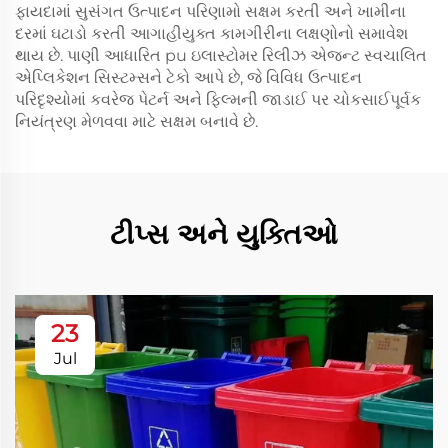
ફાયદામાં સુસંગત ઉત્પાદન પરિણામો સક્ષમ કરતી અને ખામીના
દરમાં ઘટાડો કરતી આગાહીયુક્ત કામગીરીના લક્ષણોનો સમાવેશ
થાય છે. પાણી આધારિત pu ઇલાસ્ટોમર રિલીઝ એજન્ટ સ્વચાલિત
એપ્લિકેશન સિસ્ટમ્સને ટેકો આપે છે, જે વિવિધ ઉત્પાદન
પરિદૃશ્યોમાં કવરેજ પેટર્ન અને ફિલ્મની જાડાઈ પર ચોકસાઈપૂર્વક
નિયંત્રણ મેળવવા માટે સક્ષમ બનાવે છે.
ટીપ્સ અને યુક્તિઓ
23
Jul