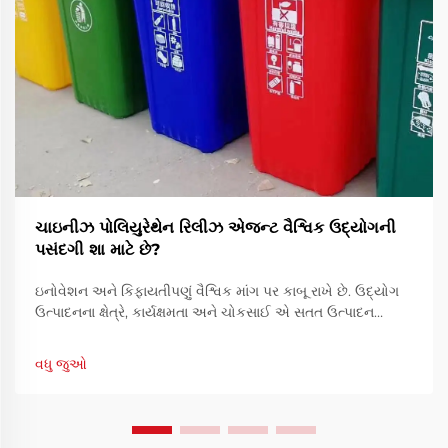
ચાઇનીઝ પોલિયુરેથેન રિલીઝ એજન્ટ વૈશ્વિક ઉદ્યોગની
પસંદગી શા માટે છે?
ઇનોવેશન અને કિફાયતીપણું વૈશ્વિક માંગ પર કાબૂ રાખે છે. ઉદ્યોગ
ઉત્પાદનના ક્ષેત્રે, કાર્યક્ષમતા અને ચોકસાઈ એ સતત ઉત્પાદન
ગુણવત્તા સુનિશ્ચિત કરવા માટેના મુખ્ય તત્વો છે. ચાઇનીઝ પોલિયુરેથેન
રિલીઝ એજન્ટ એ એક મહત્વપૂર્ણ ઉપાય તરીકે ઉભરી આવ્યો છે...
વધુ જુઓ