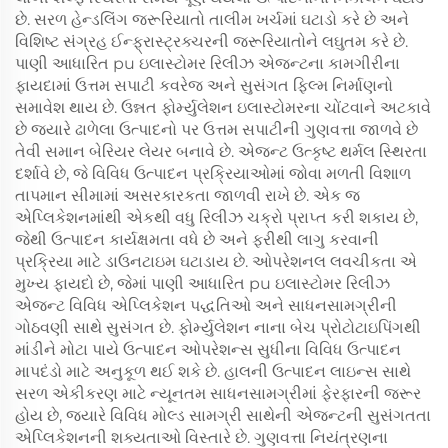
છે. સરળ હેન્ડલિંગ જરૂરિયાતો તાલીમ ખર્ચમાં ઘટાડો કરે છે અને
વિશિષ્ટ સંગ્રહ ઈન્ફ્રાસ્ટ્રક્ચરની જરૂરિયાતોને લઘુતમ કરે છે.
પાણી આધારિત pu ઇલાસ્ટોમર રિલીઝ એજન્ટના કામગીરીના
ફાયદામાં ઉત્તમ સપાટી કવરેજ અને સુસંગત ફિલ્મ નિર્માણનો
સમાવેશ થાય છે. ઉન્નત ફોર્મ્યુલેશન ઇલાસ્ટોમરના ચોંટવાને અટકાવે
છે જ્યારે ઢાળેલા ઉત્પાદનો પર ઉત્તમ સપાટીની ગુણવત્તા જાળવે છે
તેવી સમાન બેરિયર લેયર બનાવે છે. એજન્ટ ઉત્કૃષ્ટ થર્મલ સ્થિરતા
દર્શાવે છે, જે વિવિધ ઉત્પાદન પ્રક્રિયાઓમાં જોવા મળતી વિશાળ
તાપમાન સીમામાં અસરકારકતા જાળવી રાખે છે. એક જ
એપ્લિકેશનમાંથી એકથી વધુ રિલીઝ ચક્રો પ્રાપ્ત કરી શકાય છે,
જેથી ઉત્પાદન કાર્યક્ષમતા વધે છે અને ફરીથી લાગુ કરવાની
પ્રક્રિયા માટે ડાઉનટાઇમ ઘટાડાય છે. ઓપરેશનલ લવચીકતા એ
મુખ્ય ફાયદો છે, જેમાં પાણી આધારિત pu ઇલાસ્ટોમર રિલીઝ
એજન્ટ વિવિધ એપ્લિકેશન પદ્ધતિઓ અને સાધનસામગ્રીની
ગોઠવણી સાથે સુસંગત છે. ફોર્મ્યુલેશન નાના બેચ પ્રોટોટાઇપિંગથી
માંડીને મોટા પાયે ઉત્પાદન ઓપરેશન્સ સુધીના વિવિધ ઉત્પાદન
માપદંડો માટે અનુકૂળ થઈ શકે છે. હાલની ઉત્પાદન લાઇન્સ સાથે
સરળ એકીકરણ માટે ન્યૂનતમ સાધનસામગ્રીમાં ફેરફારની જરૂર
હોય છે, જ્યારે વિવિધ મોલ્ડ સામગ્રી સાથેની એજન્ટની સુસંગતતા
એપ્લિકેશનની શક્યતાઓ વિસ્તારે છે. ગુણવત્તા નિયંત્રણના