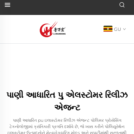
GU
પાણી આધારિત પુ એલસ્ટોમર રિલીઝ
એજન્ટ
પાણી આધારિત pu ઇલાસ્ટોમર રિલીઝ એજન્ટ પોલિમર પ્રોસેસિંગ
ટેકનોલોજીમાં ક્રાંતિકારી પ્રગતિ દર્શાવે છે, જે ખાસ કરીને પોલિયુરેથેન
ઇલાસ્ટોમર ઉત્પાદનોને મેન્યુફેક્ચરિંગ મોલ્ડ અને સપાટીમાંથી સરળતાથી