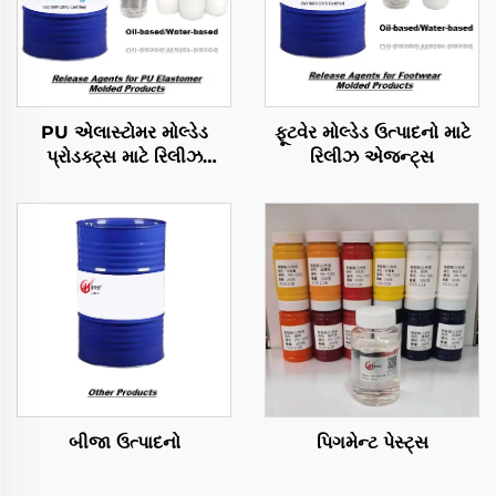
PU એલાસ્ટોમર મોલ્ડેડ
ફૂટવેર મોલ્ડેડ ઉત્પાદનો માટે
પ્રોડક્ટ્સ માટે રિલીઝ
રિલીઝ એજન્ટ્સ
એજન્ટ્સ
બીજા ઉત્પાદનો
પિગમેન્ટ પેસ્ટ્સ