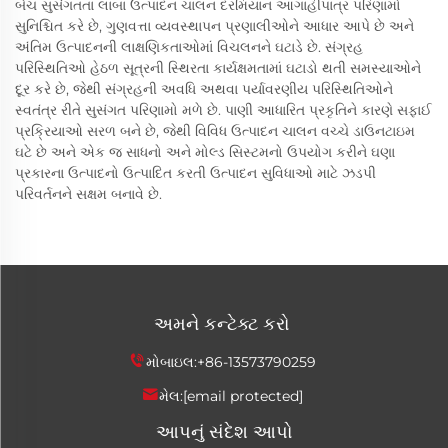
બેચ સુસંગતતા લાંબા ઉત્પાદન ચાલન દરમિયાન આગાહીપાત્ર પરિણામો
સુનિશ્ચિત કરે છે, ગુણવત્તા વ્યવસ્થાપન પ્રણાલીઓને આધાર આપે છે અને
અંતિમ ઉત્પાદનની લાક્ષણિકતાઓમાં વિચલનને ઘટાડે છે. સંગ્રહ
પરિસ્થિતિઓ હેઠળ સૂત્રની સ્થિરતા કાર્યક્ષમતામાં ઘટાડો થતી સમસ્યાઓને
દૂર કરે છે, જેથી સંગ્રહની અવધિ અથવા પર્યાવરણીય પરિસ્થિતિઓને
સ્વતંત્ર રીતે સુસંગત પરિણામો મળે છે. પાણી આધારિત પ્રકૃતિને કારણે સફાઈ
પ્રક્રિયાઓ સરળ બને છે, જેથી વિવિધ ઉત્પાદન ચાલન વચ્ચે ડાઉનટાઇમ
ઘટે છે અને એક જ સાધનો અને મોલ્ડ સિસ્ટમનો ઉપયોગ કરીને ઘણા
પ્રકારના ઉત્પાદનો ઉત્પાદિત કરતી ઉત્પાદન સુવિધાઓ માટે ઝડપી
પરિવર્તનને સક્ષમ બનાવે છે.
અમને કન્ટેક્ટ કરો
મોબાઇલ:
+86-13573790259
મેલ:
[email protected]
આપનું સંદેશ આપો