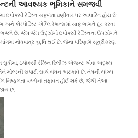
જન્ટની આવશ્યક ભૂમિકાને સમજવી
માં
ઇપોક્સી રેઝિન
સફળતા ઘણીવાર પર આધારિત હોય છે
ંગ અને કોમ્પોઝિટ એપ્લિકેશન્સમાં સાફ ભાગને દૂર કરવા
ા ભજવે છે. જેમ જેમ ઉદ્યોગો ઇપોક્સી રેઝિનના ઉપયોગને
માં નોંધપાત્ર વૃદ્ધિ થઈ છે, જેના પરિણામે સૂત્રીકરણ
ગ સુધીમાં, ઇપોક્સી રેઝિન રિલીઝ એજન્ટ એવા અદૃશ્ય
 તેને મોલ્ડની સપાટી સાથે બંધન અટકાવે છે. તેમની યોગ્ય
ચાળ નિષ્ફળતા વચ્ચેનો તફાવત હોઈ શકે છે, જેથી તેઓ
જાય છે.