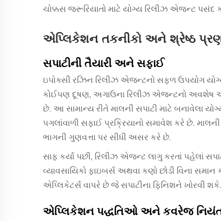
ચોક્કસ જરૂરિયાતો માટે યોગ્ય રિલીઝ એજન્ટ પસંદ કર
એપ્લિકેશન તકનીકો અને શ્રેષ્ઠ પ્
સપાટીની તૈયારી અને સફાઈ
ઇપોક્સી રઝિન રિલીઝ એજન્ટનો સફળ ઉપયોગ યોગ્ય સ
કોઈપણ દૂષણ, અગાઉના રિલીઝ એજન્ટનો અવશેષ અથવા
છે. આ સામાન્ય રીતે માલની સપાટી માટે બનાવેલા ય
પગલાંવાળી સફાઈ પ્રક્રિયાનો સમાવેશ કરે છે. મ
ભાગની ગુણવત્તા પર સીધી અસર કરે છે.
સાફ કર્યા પછી, રિલીઝ એજન્ટ લાગુ કરતાં પહેલાં સપાટ
વ્યાવસાયિકો ફાઇબર્સ અથવા કણો છોડી વિના સમાન ક
એપ્લિકેટર્સ વાપરે છે જે સપાટીના ફિનિશને ખોરવી શકે
એપ્લિકેશન પદ્ધતિઓ અને કવરેજ નિયં