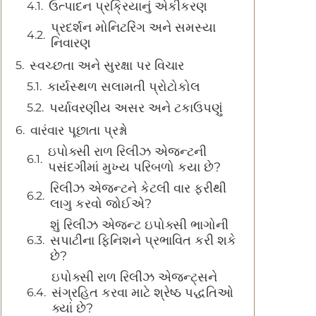
ઉત્પાદન પ્રક્રિયાનું એકીકરણ
પ્રદર્શન મોનિટરિંગ અને સમસ્યા
નિવારણ
સ્વચ્છતા અને સુરક્ષા પર વિચાર
કાર્યસ્થળ સલામતી પ્રોટોકોલ
પર્યાવરણીય અસર અને ટકાઉપણું
વારંવાર પૂછાતા પ્રશ્નો
ઇપોક્સી રાળ રિલીઝ એજન્ટની
પસંદગીમાં મુખ્ય પરિબળો કયા છે?
રિલીઝ એજન્ટને કેટલી વાર ફરીથી
લાગુ કરવો જોઈએ?
શું રિલીઝ એજન્ટ ઇપોક્સી ભાગોની
સપાટીના ફિનિશને પ્રભાવિત કરી શકે
છે?
ઇપોક્સી રાળ રિલીઝ એજન્ટ્સને
સંગ્રહિત કરવા માટે શ્રેષ્ઠ પદ્ધતિઓ
ક્યાં છે?