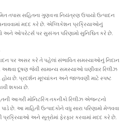
િત તપાસ સહિતના ગુણવત્તા નિયંત્રણ ઉપાયો ઉત્પાદન
ાવવામાં મદદ કરે છે. એપ્લિકેશન પ્રક્રિયાઓનું
ને ઓપરેટર્સ પર સુસંગત પરિણામો સુનિશ્ચિત કરે છે.
પાદન પર અસર કરે તે પહેલાં સંભાવિત સમસ્યાઓનું નિદાન
મીઓ અથવા દૂષણ જેવી સામાન્ય સમસ્યાઓ ઘણીવાર રિલીઝ
છે. પ્રદર્શન મૂલ્યાંકન અને જાળવણી માટે સ્પષ્ટ
વી શકાય છે.
 સહિતની આગરી મોનિટરિંગ તકનીકો રિલીઝ એજન્ટનો
ી પાડે છે. આ માહિતી ઉત્પાદકોને વધુ સારા પરિણામો મેળવવા
પ્રક્રિયાઓ અને સૂત્રોમાં ફેરફાર કરવામાં મદદ કરે છે.