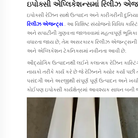
ઇપોક્સી એપ્લિકેશન્સમાં રિલીઝ એ
ઇપોક્સી રેઝિન સાથે ઉત્પાદન અને કારીગરીની દુનિયા
રિલીઝ એજન્ટ્સ
. આ વિશિષ્ટ સંયોજનો વિવિધ કાસ્ટિ
અને સપાટીની ગુણવત્તા જાળવવામાં મહત્વપૂર્ણ ભૂમિક
વધારતા જાય છે, તેમ અસરકારક રિલીઝ એજન્ટ્સની માંગ
અને એપ્લિકેશન ટેકનિક્સમાં નવીનતા આવી છે.
ઔદ્યોગિક ઉત્પાદનથી લઈને કલાત્મક રેઝિન કાસ્ટિં
નાયકો તરીકે કાર્ય કરે છે જે રેઝિનને ક્યોર કર્યા પછી
પસંદગી અને અરજીથી સંપૂર્ણ પૂર્ણ ઉત્પાદન અને ખર્
કોઈપણ ઇપોક્સી કાર્યક્ષેત્રમાં આવશ્યક સાધન બની 