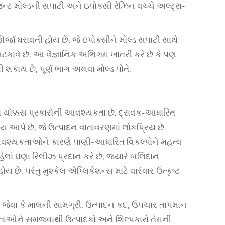
્ટ મોલ્ડની સપાટી અને ઇપોક્સી રેઝિન વચ્ચે અલ્ટ્રા-
 ધરાવતી હોય છે, જે ઇપોક્સીને મોલ્ડ સપાટી સાથે
ાવે છે. આ વૈજ્ઞાનિક અભિગમ ખાતરી કરે છે કે પણ
શકાય છે, પૂર્ણ ભાગ અથવા મોલ્ડ પોતે.
 ચોક્કસ પ્રકારોની આવશ્યકતા છે. દ્રાવક-આધારિત
મય આપે છે, જે ઉત્પાદન વાતાવરણમાં લોકપ્રિય છે.
આવશ્યકતાઓને કારણે પાણી-આધારિત વિકલ્પોને મહત્વ
ેલાં ઘણા રિલીઝ પ્રદાન કરે છે, જ્યારે બલિદાન
ે, પરંતુ મુશ્કેલ એપ્લિકેશન્સ માટે વારંવાર ઉત્કૃષ્ટ
ે જેવા કે માલની સામગ્રી, ઉત્પાદન કદ, ઉપચાર તાપમાન
નતાઓને સમજવાથી ઉત્પાદકો અને શિલ્પકારો તેમની