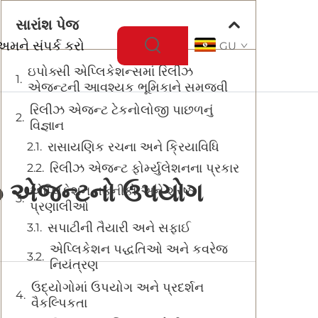
સારાંશ પેજ
અમને સંપર્ક કરો
GU
ઇપોક્સી એપ્લિકેશન્સમાં રિલીઝ
એજન્ટની આવશ્યક ભૂમિકાને સમજવી
રિલીઝ એજન્ટ ટેકનોલોજી પાછળનું
વિજ્ઞાન
રાસાયણિક રચના અને ક્રિયાવિધિ
રિલીઝ એજન્ટ ફોર્મ્યુલેશનના પ્રકાર
િલીઝ એજન્ટનો ઉપયોગ
એપ્લિકેશન તકનીકો અને શ્રેષ્ઠ
પ્રણાલીઓ
સપાટીની તૈયારી અને સફાઈ
એપ્લિકેશન પદ્ધતિઓ અને કવરેજ
નિયંત્રણ
ઉદ્યોગોમાં ઉપયોગ અને પ્રદર્શન
વૈકલ્પિકતા