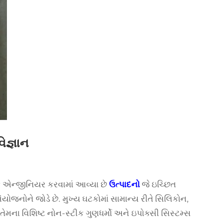
િજ્ઞાન
 એન્જીનિયર કરવામાં આવ્યા છે
ઉત્પાદનો
જે ઇચ્છિત
યોજનોને જોડે છે. મુખ્ય ઘટકોમાં સામાન્ય રીતે સિલિકોન,
મના વિશિષ્ટ નોન-સ્ટીક ગુણધર્મો અને ઇપોક્સી સિસ્ટમ્સ