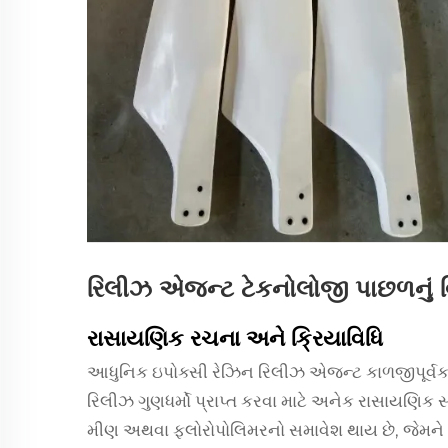
રિલીઝ એજન્ટ ટેકનોલોજી પાછળનું વ
રાસાયણિક રચના અને ક્રિયાવિધિ
આધુનિક ઇપોક્સી રેઝિન રિલીઝ એજન્ટ કાળજીપૂર્વક
રિલીઝ ગુણધર્મો પ્રાપ્ત કરવા માટે અનેક રાસાયણિક સં
મીણ અથવા ફ્લોરોપોલિમરનો સમાવેશ થાય છે, જેમને તે