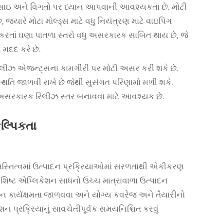
સાઇ અને વિગતો પર ધ્યાન આપવાની આવશ્યકતા છે. મોટી
્યારે મોટા મોલ્ડ્સ માટે વધુ નિયંત્રણ માટે વાઇપિંગ
કરતાં ઘણા પાતળા સ્તરો વધુ અસરકારક સાબિત થાય છે, જે
 મદદ કરે છે.
લીઝ એજન્ટ્સના કામગીરી પર મોટી અસર કરી શકે છે.
 સ્થિતિ જાળવી રાખે છે જેથી સુસંગત પરિણામો મળી શકે.
 અસરકારક રિલીઝ સ્તર બનાવવા માટે આવશ્યક છે.
લ્પિકતા
અસ્તિત્વમાં ઉત્પાદન પ્રક્રિયાઓમાં સરળતાથી એકીકરણ
વિશિષ્ટ એપ્લિકેશન સાધનો ઉચ્ચ માત્રાવાળા ઉત્પાદન
દન કાર્યક્ષમતા જાળવવા અને યોગ્ય કવરેજ અને તૈયારીનો
 પ્રક્રિયાનું સાવચેતીપૂર્વક સમયનિશ્ચિત કરવું