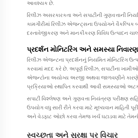
આવશ્યક છે.
રિલીઝ અસરકારકતા અને સપાટીની ગુણવત્તાની નિયમ
કામગીરીમાં રિલીઝ એજન્ટ્સના ઉપયોગને વૈકલ્પિક બન
દસ્તાવેજીકરણ અને માનકીકરણ વિવિધ ઉત્પાદન ચાલો અ
પ્રદર્શન મોનિટરિંગ અને સમસ્યા નિવારણ
રિલીઝ એજન્ટના પ્રદર્શનનું નિયમિત મોનિટરિંગ ઉત્
કરવામાં મદદ કરે છે. અપૂર્ણ રિલીઝ, સપાટીના ખા
એજન્ટોના અયોગ્ય અરજી અથવા જાળવણીને કારણે હોય 
પ્રક્રિયાઓ સ્થાપિત કરવાથી આવી સમસ્યાઓ અટકા
સપાટી વિશ્લેષણ અને ગુણવત્તા નિયંત્રણ પરીક્ષણ
ઉપયોગ વધુ સારી રીતે કરવા માટે મૂલ્યવાન માહિતી પૂર
અને વેડફાટ ઓછો કરવા તેમજ ખર્ચ ઘટાડવા માટે તેમની 
સ્વચ્છતા અને સુરક્ષા પર વિચાર