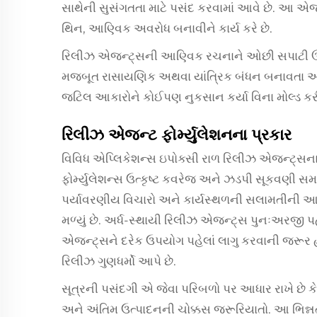
સાથેની સુસંગતતા માટે પસંદ કરવામાં આવે છે. આ એજન
થિન, આણ્વિક અવરોધ બનાવીને કાર્ય કરે છે.
રિલીઝ એજન્ટ્સની આણ્વિક રચનાને ઓછી સપાટી ઊર્જા
મજબૂત રાસાયણિક અથવા યાંત્રિક બંધન બનાવતા અટક
જટિલ આકારોને કોઈપણ નુકસાન કર્યા વિના મોલ્ડ કરી 
રિલીઝ એજન્ટ ફોર્મ્યુલેશનના પ્રકાર
વિવિધ એપ્લિકેશન્સ ઇપોક્સી રાળ રિલીઝ એજન્ટ્સના
ફોર્મ્યુલેશન્સ ઉત્કૃષ્ટ કવરેજ અને ઝડપી સૂકવણી સ
પર્યાવરણીય વિચારો અને કાર્યસ્થળની સલામતીની 
મળ્યું છે. અર્ધ-સ્થાયી રિલીઝ એજન્ટ્સ પુનઃઅરજી પહ
એજન્ટ્સને દરેક ઉપયોગ પહેલાં લાગુ કરવાની જરૂર હોય છ
રિલીઝ ગુણધર્મો આપે છે.
સૂત્રની પસંદગી એ જેવા પરિબળો પર આધાર રાખે છે ક
અને અંતિમ ઉત્પાદનની ચોક્કસ જરૂરિયાતો. આ ભિન્