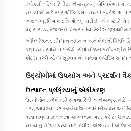
ઇપોક્સી રઝિન રિલીઝ એજન્ટ્સનું એપ્લિકેશન ચોક
સપાટીઓ માટે સ્પ્રે એપ્લિકેશન ઝડપી કવરેજ આપે છે, જ
અથવા બ્રશિંગ પદ્ધતિઓ વધુ સારી છે. એક જાડો કોટ 
વધુ સારા કવરેજ અને વિશ્વસનીય રિલીઝ ગુણધર્મો માટે
એપ્લિકેશન દરમિયાન તાપમાન અને ભેજની સ્થિતિ રિ
ઘણા વ્યાવસાયિકો કાર્યક્ષેત્રોમાં ચોક્કસ પર્યાવરણીય
કોટ્સ વચ્ચે યોગ્ય સૂકવવાનો અથવા ક્યોરિંગ સમય
ઉદ્યોગોમાં ઉપયોગ અને પ્રદર્શન વૈક
ઉત્પાદન પ્રક્રિયાનું એકીકરણ
ઉદ્યોગોમાં, એપોક્સી રાળના રિલીઝ એજન્ટ્સ માટે 
કરવું આવશ્યક છે. સ્વયંચાલિત સ્પ્રે સિસ્ટમ્સ અને 
વાતાવરણમાં સાતત્યતા જાળવવામાં મદદ કરે છે. ઉત્પા
સમય સુનિશ્ચિત કરવા માટે રિલીઝ એજન્ટની એપ્લિકેશન