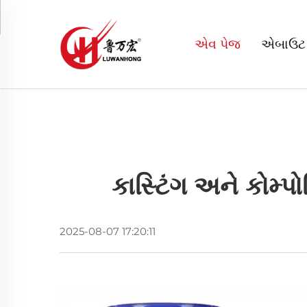
એવ પેજ
એબાઉટ
કાસ્ટિંગ અને કોમ્
2025-08-07 17:20:11