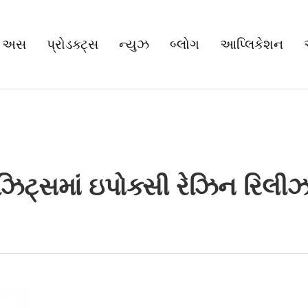
 અસ
પ્રોડક્ટ્સ
ન્યુઝ
બ્લોગ
આપ્લિકેશન
પોઝિટ્સમાં ઇપોક્સી રેઝિન ર