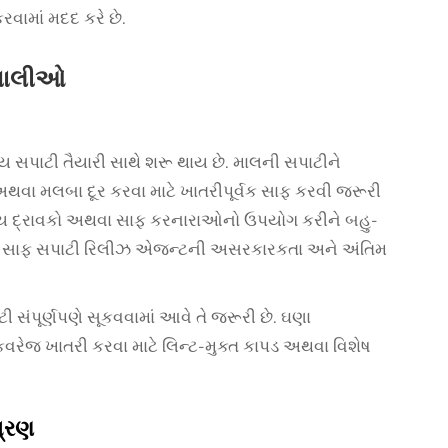
વામાં મદદ કરે છે.
રણાલીઓ
પાટી તૈયારી સાથે શરૂ થાય છે. માલની સપાટીને
 મલબા દૂર કરવા માટે ખાતરીપૂર્વક સાફ કરવી જરૂરી
ોગ્ય દ્રાવકો અથવા સાફ કરનારાઓનો ઉપયોગ કરીને બહુ-
ાલની સાફ સપાટી રિલીઝ એજન્ટની અસરકારકતા અને અંતિમ
ી સંપૂર્ણપણે સૂકવવામાં આવે તે જરૂરી છે. ઘણા
વરેજ ખાતરી કરવા માટે લિન્ટ-મુક્ત કાપડ અથવા વિશેષ
.
ત્રણ