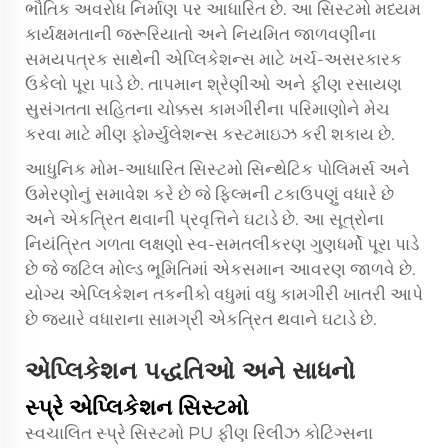
ભૌતિક અવરોધ નિર્માણ પર આધારિત છે. આ સિસ્ટમો મધ્યમ
કાર્યક્ષમતાની જરૂરિયાતો અને નિયમિત જાળવણીના
સમયપત્રક સાથેની એપ્લિકેશન્સ માટે ખર્ચ-અસરકારક
ઉકેલો પૂરા પાડે છે. તાપમાન શ્રેણીઓ અને ફીણ રસાયણ
સુસંગતતા સહિતના ચોક્કસ કામગીરીના પરિમાણોને મેચ
કરવા માટે મીણ ફોર્મ્યુલેશન્સ કસ્ટમાઇઝ કરી શકાય છે.
આધુનિક મોમ-આધારિત સિસ્ટમો સિન્થેટિક પોલિમર્સ અને
ઉમેરણોનું સમાવેશ કરે છે જે ફિલ્મની ટકાઉપણું વધારે છે
અને એકત્રિત થવાની પ્રવૃત્તિને ઘટાડે છે. આ સૂત્રોના
નિયંત્રિત ગળતા લક્ષણો સ્વ-સમતલીકરણ ગુણધર્મો પૂરા પાડે
છે જે જટિલ મોલ્ડ ભૂમિતિમાં એકસમાન આવરણ જાળવે છે.
યોગ્ય એપ્લિકેશન તકનીકો વધુમાં વધુ કામગીરી ખાતરી આપે
છે જ્યારે વધારાના સામગ્રી એકત્રિત થવાને ઘટાડે છે.
એપ્લિકેશન પદ્ધતિઓ અને સાધનો
સ્પ્રે એપ્લિકેશન સિસ્ટમો
સ્વચાલિત સ્પ્રે સિસ્ટમો PU ફીણ રિલીઝ કોટિંગ્સના