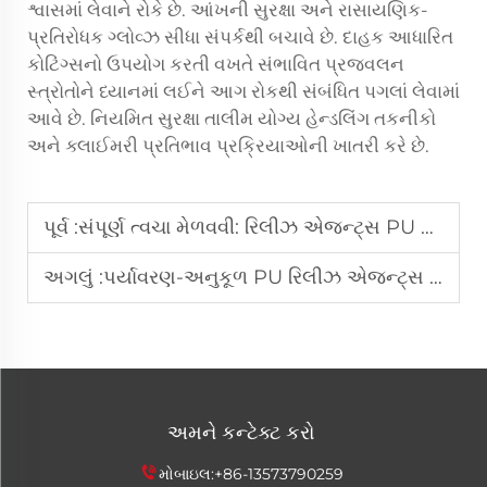
શ્વાસમાં લેવાને રોકે છે. આંખની સુરક્ષા અને રાસાયણિક-
પ્રતિરોધક ગ્લોવ્ઝ સીધા સંપર્કથી બચાવે છે. દાહક આધારિત
કોટિંગ્સનો ઉપયોગ કરતી વખતે સંભાવિત પ્રજ્વલન
સ્ત્રોતોને ધ્યાનમાં લઈને આગ રોકથી સંબંધિત પગલાં લેવામાં
આવે છે. નિયમિત સુરક્ષા તાલીમ યોગ્ય હેન્ડલિંગ તકનીકો
અને ક્લાઈમરી પ્રતિભાવ પ્રક્રિયાઓની ખાતરી કરે છે.
પૂર્વ :
સંપૂર્ણ ત્વચા મેળવવી: રિલીઝ એજન્ટ્સ PU ફોમ સપૉચ ક્વૉલિટી પર કેવી રીતે અસર કરે છે
અગલું :
પર્યાવરણ-અનુકૂળ PU રિલીઝ એજન્ટ્સ પરંપરાગત દ્રાવક-આધારિત સામે કેવી રીતે કામ કરે છે?
અમને કન્ટેક્ટ કરો
મોબાઇલ:
+86-13573790259