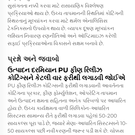
સુસંગતતા નક્કી કરવા માટે રાસાયણિક વિશ્લેષણ
પ્રક્રિયાઓ થાય છે. ઉચ્ચ તાપમાનની સ્થિતિમાં કોટિંગની
સ્થિરતાનું મૂલ્યાંકન કરવા માટે થર્મલ એનાલિસિસ
ટેકનિક્સનો ઉપયોગ થાય છે. વ્યાપક દૂષણ મૂલ્યાંકન
લક્ષ્યિત નિવારણ રણનીતિઓ અને ઑપ્ટિમાઇઝ કરેલી
સફાઈ પ્રક્રિયાઓના વિકાસને સક્ષમ બનાવે છે.
પ્રશ્નો અને જવાબો
ઉત્પાદન દરમિયાન PU ફીણ રિલીઝ
કોટિંગ્સને કેટલી વાર ફરીથી લગાડવી જોઈએ
PU ફીણ રિલીઝ કોટિંગ્સની ફરીથી લગાડવાની આવર્તનતા
કોટિંગના પ્રકાર, ફીણ ફોર્મ્યુલેશન, ઓપરેટિંગ તાપમાન
અને ઉત્પાદન ક્ષમતા સહિતના અનેક પરિબળો પર આધારિત
હોય છે. ઉચ્ચ કાર્યક્ષમતા વાળી સિલિકોન-આધારિત
સિસ્ટમ્સ સામાન્ય રીતે ફરીથી લગાડવા પહેલાં 50-200
સાયકલ્સ પૂરા પાડે છે, જ્યારે મેણા-આધારિત સિસ્ટમ્સને 10-
50 સાયકલ્સ પછી નવીકરણની જરૂર પડી શકે છે. ચોક્કસ