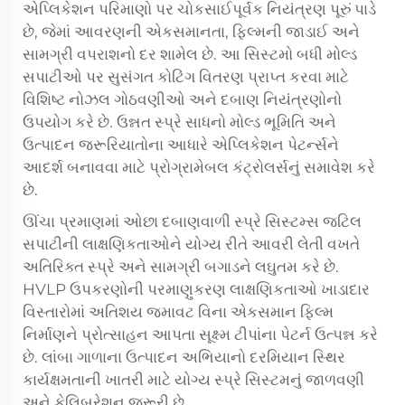
એપ્લિકેશન પરિમાણો પર ચોકસાઈપૂર્વક નિયંત્રણ પૂરું પાડે
છે, જેમાં આવરણની એકસમાનતા, ફિલ્મની જાડાઈ અને
સામગ્રી વપરાશનો દર શામેલ છે. આ સિસ્ટમો બધી મોલ્ડ
સપાટીઓ પર સુસંગત કોટિંગ વિતરણ પ્રાપ્ત કરવા માટે
વિશિષ્ટ નોઝલ ગોઠવણીઓ અને દબાણ નિયંત્રણોનો
ઉપયોગ કરે છે. ઉન્નત સ્પ્રે સાધનો મોલ્ડ ભૂમિતિ અને
ઉત્પાદન જરૂરિયાતોના આધારે એપ્લિકેશન પેટર્ન્સને
આદર્શ બનાવવા માટે પ્રોગ્રામેબલ કંટ્રોલર્સનું સમાવેશ કરે
છે.
ઊંચા પ્રમાણમાં ઓછા દબાણવાળી સ્પ્રે સિસ્ટમ્સ જટિલ
સપાટીની લાક્ષણિકતાઓને યોગ્ય રીતે આવરી લેતી વખતે
અતિરિક્ત સ્પ્રે અને સામગ્રી બગાડને લઘુતમ કરે છે.
HVLP ઉપકરણોની પરમાણુકરણ લાક્ષણિકતાઓ ખાડાદાર
વિસ્તારોમાં અતિશય જમાવટ વિના એકસમાન ફિલ્મ
નિર્માણને પ્રોત્સાહન આપતા સૂક્ષ્મ ટીપાંના પેટર્ન ઉત્પન્ન કરે
છે. લાંબા ગાળાના ઉત્પાદન અભિયાનો દરમિયાન સ્થિર
કાર્યક્ષમતાની ખાતરી માટે યોગ્ય સ્પ્રે સિસ્ટમનું જાળવણી
અને કેલિબ્રેશન જરૂરી છે.