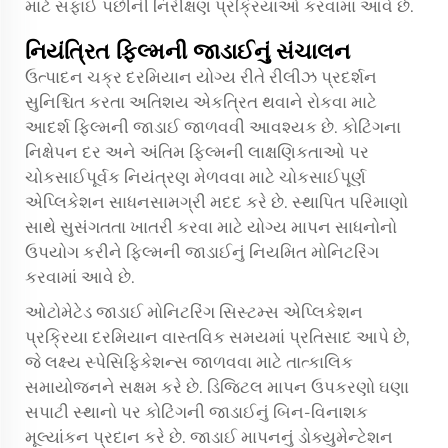
માટે સફાઈ પછીની નિરીક્ષણ પ્રક્રિયાઓ કરવામાં આવે છે.
નિયંત્રિત ફિલ્મની જાડાઈનું સંચાલન
ઉત્પાદન ચક્ર દરમિયાન યોગ્ય રીતે રીલીઝ પ્રદર્શન
સુનિશ્ચિત કરતા અતિશય એકત્રિત થવાને રોકવા માટે
આદર્શ ફિલ્મની જાડાઈ જાળવવી આવશ્યક છે. કોટિંગના
નિક્ષેપન દર અને અંતિમ ફિલ્મની લાક્ષણિકતાઓ પર
ચોકસાઈપૂર્વક નિયંત્રણ મેળવવા માટે ચોકસાઈપૂર્ણ
એપ્લિકેશન સાધનસામગ્રી મદદ કરે છે. સ્થાપિત પરિમાણો
સાથે સુસંગતતા ખાતરી કરવા માટે યોગ્ય માપન સાધનોનો
ઉપયોગ કરીને ફિલ્મની જાડાઈનું નિયમિત મોનિટરિંગ
કરવામાં આવે છે.
ઓટોમેટેડ જાડાઈ મોનિટરિંગ સિસ્ટમ્સ એપ્લિકેશન
પ્રક્રિયા દરમિયાન વાસ્તવિક સમયમાં પ્રતિસાદ આપે છે,
જે લક્ષ્ય સ્પેસિફિકેશન્સ જાળવવા માટે તાત્કાલિક
સમાયોજનને સક્ષમ કરે છે. ડિજિટલ માપન ઉપકરણો ઘણા
સપાટી સ્થાનો પર કોટિંગની જાડાઈનું બિન-વિનાશક
મૂલ્યાંકન પ્રદાન કરે છે. જાડાઈ માપનનું ડોક્યુમેન્ટેશન