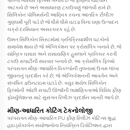
પાતળી બેરિયર ફિલ્મ્સ બનાવે છે જે ફીણના ચોંટવાને
અટકાવે છે અને અસાધારણ ટકાઉપણું જાળવી રાખે છે.
સિલિકોન પોલિમર્સની આણ્વિક રચના આંતરિક રીલીઝ
ગુણધર્મો પૂરી પાડે છે જે ધીમે ધીમે ઘટાડા વિના ઘણા ઉત્પાદન
ચક્રો દરમિયાન અસરકારક રહે છે.
ઉન્નત સિલિકોન સિસ્ટમોમાં પ્રતિક્રિયાશીલ ઘટકોનો
સમાવેશ થાય છે જે એપ્લિકેશન પર ક્રોસલિંક બનાવે છે, જે
યાંત્રિક ઘસારા અને રાસાયણિક હુમલાને પ્રતિકાર કરતી
ટકાઉ સપાટીની સારવાર બનાવે છે. આ ક્રોસલિંક ફિલ્મો
પરંપરાગત મીણ-આધારિત વિકલ્પોની તુલનામાં ઉત્તમ લાંબા
જીવનનું પ્રદર્શન કરે છે, જે એપ્લિકેશનની આવર્તન અને
સંબંધિત ડાઉનટાઇમ ઘટાડે છે. ક્યુર થયેલ સિલિકોન
ફિલ્મોની ઓછી સપાટી ઊર્જાની લાક્ષણિકતાઓ વિવિધ ફીણ
ફોર્મ્યુલેશન્સ માટે સુસંગત રિલીઝ પ્રદર્શન ખાતરી આપે છે.
મીણ-આધારિત કોટિંગ ટેકનોલોજી
પરંપરાગત મીણ-આધારિત PU ફીણ રિલીઝ કોટિંગ્સ શુદ્ધ
હાઇડ્રોકાર્બન સંયોજનોના નિયંત્રિત ડિપોઝિશન દ્વારા