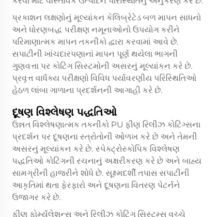
કરવા માટે વાસ્તવિક ઉત્પાદન પરિસ્થિતિનું અનુકરણ કરે છે.
પ્રકાશન લક્ષણોનું મૂલ્યાંકન કેલિબ્રેટેડ બળ માપન સાધનો
અને ધોરણબદ્ધ પરીક્ષણ નમૂનાઓનો ઉપયોગ કરીને
પરિમાણાત્મક માપન તકનીકો દ્વારા કરવામાં આવે છે.
સપાટીની ખાંચદારપણાનાં માપન પૂર્ણ થયેલા ભાગની
ગુણવત્તા પર કોટિંગ સિસ્ટમોની અસરનું મૂલ્યાંકન કરે છે.
પ્રવૃત્ત વાર્ધક્ય પરીક્ષણો વિવિધ પર્યાવરણીય પરિસ્થિતિઓ
હેઠળ લાંબા ગાળાના પ્રદર્શનની આગાહી કરે છે.
દૂષણ વિશ્લેષણ પદ્ધતિઓ
ઉન્નત વિશ્લેષણાત્મક તકનીકો PU ફીણ રિલીઝ કોટિંગ્સના
પ્રદર્શન પર દૂષણના સ્ત્રોતોની ઓળખ કરે છે અને તેમની
અસરનું મૂલ્યાંકન કરે છે. સ્પેક્ટ્રોસ્કોપિક વિશ્લેષણ
પદ્ધતિઓ કોટિંગની રચનાનું અક્ષરીકરણ કરે છે અને બાહ્ય
સામગ્રીની હાજરીને શોધે છે. સૂક્ષ્મદર્શી તપાસ સપાટીની
આકૃતિમાં થતા ફેરફારો અને દૂષણના વિતરણ પેટર્નને
ઉજાગર કરે છે.
ફીણ ફોર્મ્યુલેશન્સ અને રિલીઝ કોટિંગ સિસ્ટમ્સ વચ્ચે