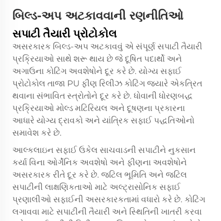
બિલ્ડ-અપ અટકાવવાની રણનીતિઓ
સપાટી તૈયારી પ્રોટોકોલ
અસરકારક બિલ્ડ-અપ અટકાવવું એ સંપૂર્ણ સપાટી તૈયારી
પ્રક્રિયાઓ સાથે શરૂ થાય છે જે દૂષિત પદાર્થો અને
અગાઉના કોટિંગ અવશેષોને દૂર કરે છે. યોગ્ય સફાઈ
પ્રોટોકોલ તાજા
PU ફીણ રિલીઝ કોટિંગ
જ્યારે એકત્રિત
થવાના સંભાવિત સ્ત્રોતોને દૂર કરે છે. ધોવાની ધોરણબદ્ધ
પ્રક્રિયાઓ મોલ્ડ મટિરિયલ અને દૂષણના પ્રકારના
આધારે યોગ્ય દ્રાવકો અને યાંત્રિક સફાઈ પદ્ધતિઓનો
સમાવેશ કરે છે.
આલ્કલાઇન સફાઈ ઉકેલ સાચવાડની સપાટીને નુકસાન
કર્યા વિના ઓર્ગેનિક અવશેષો અને ફીણના અવશેષોને
અસરકારક રીતે દૂર કરે છે. જટિલ ભૂમિતિ અને જટિલ
સપાટીની લાક્ષણિકતાઓ માટે અલ્ટ્રાસોનિક સફાઈ
પ્રણાલીઓ સફાઈની અસરકારકતામાં વધારો કરે છે. કોટિંગ
લગાવવા માટે સપાટીની તૈયારી અને સ્થિતિની ખાતરી કરવા