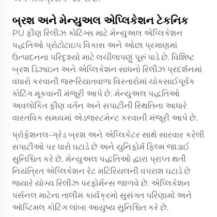
બ્રશ અને મેન્યુઅલ એપ્લિકેશન ટેકનિક
PU ફીણ રિલીઝ કોટિંગ્સ માટે મેન્યુઅલ એપ્લિકેશન
પદ્ધતિઓ પ્રોટોટાઇપ વિકાસ અને ઓછા પ્રમાણમાં
ઉત્પાદનના પરિદૃશ્યો માટે લચીલાપણું પૂરું પાડે છે. વિશિષ્ટ
બ્રશ ડિઝાઇન અને એપ્લિકેશન સાધનો રિલીઝ પ્રદર્શનમાં
વધારો કરવાની જરૂરિયાતવાળા વિસ્તારોમાં ચોકસાઈપૂર્વક
કોટિંગ મૂકવાની મંજૂરી આપે છે. મેન્યુઅલ પદ્ધતિઓ
અવલોકિત ફીણ વર્તન અને સપાટીની સ્થિતિના આધારે
વાસ્તવિક સમયમાં એડજસ્ટમેન્ટ કરવાની મંજૂરી આપે છે.
પ્રોફેશનલ-ગ્રેડ બ્રશ અને એપ્લિકેટર સાથે સારવાર કરેલી
સપાટીઓ પર ધારો ઘટાડે છે અને યુનિફોર્મ ફિલ્મ જાડાઈ
સુનિશ્ચિત કરે છે. મેન્યુઅલ પદ્ધતિઓ દ્વારા પ્રાપ્ત થતી
નિયંત્રિત એપ્લિકેશન રેટ મટિરિયલની વપરાશ ઘટાડે છે
જ્યારે યોગ્ય રિલીઝ પરફોર્મન્સ જાળવે છે. એપ્લિકેશન
પર્સનલ માટેના તાલીમ કાર્યક્રમો સુસંગત પરિણામો અને
ઑપ્ટિમલ કોટિંગ લાંબા આયુષ્ય સુનિશ્ચિત કરે છે.