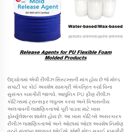
ઉદ્યોગમાં એવી રીલીઝ સિસ્ટમ્સની માંગ હોય છે જે મોલ્ડ
સપાટી પર કોઈ અવશેષ સામગ્રી એકત્રિત કર્યા વિના
સુસંગત કામગીરી જાળવે. આધુનિક PU ફીણ રીલીઝ
કોટિંગ્સમાં ટ્રાન્સફર લઘુતમ કરવા અને વિશ્વસનીય
અલગાવની લાક્ષણિકતાઓ પૂરી પાડવા માટે ખાસ
ફોર્મ્યુલેશન્સ શામેલ હોય છે. આ ખાસ કોટિંગ્સે અસરકારક
રીલીઝ લાક્ષણિકતાઓ અને ઓછામાં ઓછા અવશેષ નિર્માણ
વચ્ચે સંતુલન જાળવવું જોઈએ, જેથી મોલ્ડ સફાઈ કામગીરી