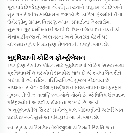
પૂરા પાડે છે જે દૂષણના એકત્રિત થવાને લઘુતમ કરે છે અને
સુસંગત રીલીઝ કાર્યક્ષમતા જાળવે છે. કોટિંગ ફિલ્મોમાં નૈનો-
ઉમેરણોનું સમાન વિતરણ તમામ સપાટીના વિસ્તારોમાં
સુસંગત ગુણધર્મો ખાતરી આપે છે. ઉન્નત ઉત્પાદન તકનીકો
નૈનોપાર્ટીકલ્સની એકાગ્રતા અને વિતરણ પેટર્ન પર
ચોકસાઈપૂર્વક નિયંત્રણ મેળવવાની મંજૂરી આપે છે.
બુદ્ધિશાળી કોટિંગ ફોર્મ્યુલેશન
PU ફીણ રીલીઝ કોટિંગ માટે બુદ્ધિશાળી કોટિંગ સિસ્ટમ્સમાં
પ્રતિભાવશીલ ઘટકોનો સમાવેશ થાય છે જે સ્વચાલિત રીતે
બદલાતી ઓપરેટિંગ પરિસ્થિતિઓ મુજબ ગોઠવાય છે.
તાપમાન-સંવેદનશીલ ફોર્મ્યુલેશન મોલ્ડ તાપમાનમાં ફેરફાર
મુજબ રીલીઝ લાક્ષણિકતાઓને ગોઠવે છે, જે વિવિધ ઉત્પાદન
પરિદૃશ્યોમાં આદર્શ કાર્યક્ષમતા જાળવે છે. આવી
અનુકૂલનશીલ સિસ્ટમ્સ મેન્યુઅલ ગોઠવણીની જરૂરિયાત
ઘટાડે છે અને સુસંગત પરિણામો ખાતરી આપે છે.
સ્વ-સૂચક કોટિંગ ટેકનોલોજીઓ કોટિંગની સ્થિતિ અને