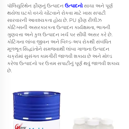
પૉલિયુરિથેન ફીણનું ઉત્પાદન
ઉત્પાદનો
સાચા અને પૂર્ણ
થયેલા ઘટકો વચ્ચે ચોંટવાને રોકવા માટે ખાસ સપાટી
સારવારની આવશ્યકતા હોય છે. PU ફીણ રીલીઝ
કોટિંગ્સની અસરકારકતા ઉત્પાદન કાર્યક્ષમતા, ભાગની
ગુણવત્તા અને કુલ ઉત્પાદન ખર્ચ પર સીધી અસર કરે છે.
કોટિંગના લાંબા જીવન અને બિલ્ડ-અપ રોકથી સંબંધિત
મૂળભૂત સિદ્ધાંતોને સમજવાથી લાંબા ગાળાના ઉત્પાદન
ચક્રોમાં સુસંગત કામગીરી જાળવી શકાય છે અને મોલ્ડ
કરેલા ઉત્પાદનો પર ઉત્તમ સપાટીનું પૂર્ણ થવું જાળવી શકાય
છે.