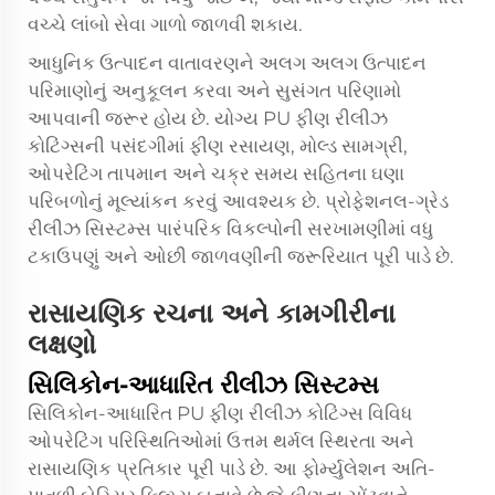
વચ્ચે લાંબો સેવા ગાળો જાળવી શકાય.
આધુનિક ઉત્પાદન વાતાવરણને અલગ અલગ ઉત્પાદન
પરિમાણોનું અનુકૂલન કરવા અને સુસંગત પરિણામો
આપવાની જરૂર હોય છે. યોગ્ય PU ફીણ રીલીઝ
કોટિંગ્સની પસંદગીમાં ફીણ રસાયણ, મોલ્ડ સામગ્રી,
ઓપરેટિંગ તાપમાન અને ચક્ર સમય સહિતના ઘણા
પરિબળોનું મૂલ્યાંકન કરવું આવશ્યક છે. પ્રોફેશનલ-ગ્રેડ
રીલીઝ સિસ્ટમ્સ પારંપરિક વિકલ્પોની સરખામણીમાં વધુ
ટકાઉપણું અને ઓછી જાળવણીની જરૂરિયાત પૂરી પાડે છે.
રાસાયણિક રચના અને કામગીરીના
લક્ષણો
સિલિકોન-આધારિત રીલીઝ સિસ્ટમ્સ
સિલિકોન-આધારિત PU ફીણ રીલીઝ કોટિંગ્સ વિવિધ
ઓપરેટિંગ પરિસ્થિતિઓમાં ઉત્તમ થર્મલ સ્થિરતા અને
રાસાયણિક પ્રતિકાર પૂરી પાડે છે. આ ફોર્મ્યુલેશન અતિ-