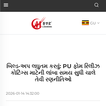
GU
બિલ્ડ-અપ લઘુતમ કરવું: PU ફોમ રિલીઝ
કોટિંગ્સ માટેની લાંબા સમય સુધી ચાલે
તેવી રણનીતિઓ
2026-01-14 14:32:00