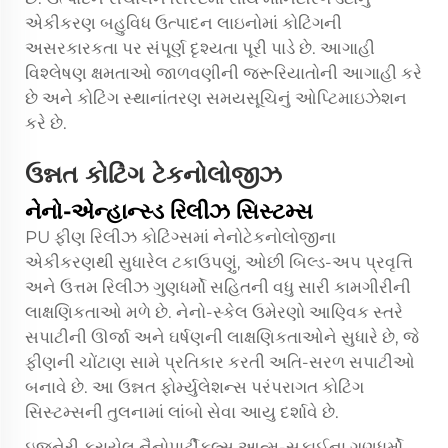
એકીકરણ બહુવિધ ઉત્પાદન લાઇનોમાં કોટિંગની
અસરકારકતા પર સંપૂર્ણ દૃશ્યતા પૂરી પાડે છે. આગાહી
વિશ્લેષણ ક્ષમતાઓ જાળવણીની જરૂરિયાતોની આગાહી કરે
છે અને કોટિંગ સ્થાનાંતરણ સમયસૂચિનું ઓપ્ટિમાઇઝેશન
કરે છે.
ઉન્નત કોટિંગ ટેકનોલોજીઝ
નેનો-એન્હાન્સ્ડ રિલીઝ સિસ્ટમ્સ
PU ફીણ રિલીઝ કોટિંગ્સમાં નેનોટેકનોલોજીના
એકીકરણથી સુધારેલ ટકાઉપણું, ઓછી બિલ્ડ-અપ પ્રવૃત્તિ
અને ઉત્તમ રિલીઝ ગુણધર્મો સહિતની વધુ સારી કામગીરીની
લાક્ષણિકતાઓ મળે છે. નેનો-સ્કેલ ઉમેરણો આણ્વિક સ્તરે
સપાટીની ઊર્જા અને ઘર્ષણની લાક્ષણિકતાઓને સુધારે છે, જે
ફીણની ચોંટાણ સામે પ્રતિકાર કરતી અતિ-સરળ સપાટીઓ
બનાવે છે. આ ઉન્નત ફોર્મ્યુલેશન્સ પરંપરાગત કોટિંગ
સિસ્ટમ્સની તુલનામાં લાંબો સેવા આયુ દર્શાવે છે.
ઇજનેરી કરાયેલ નૈનોપાર્ટીકલ્સ આત્મ-સફાઈના ગુણધર્મો