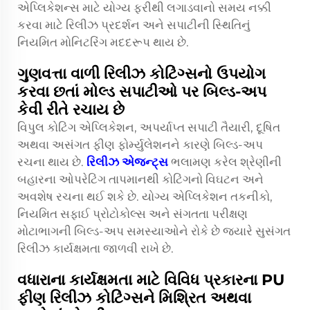
એપ્લિકેશન્સ માટે યોગ્ય ફરીથી લગાડવાનો સમય નક્કી
કરવા માટે રિલીઝ પ્રદર્શન અને સપાટીની સ્થિતિનું
નિયમિત મોનિટરિંગ મદદરૂપ થાય છે.
ગુણવત્તા વાળી રિલીઝ કોટિંગ્સનો ઉપયોગ
કરવા છતાં મોલ્ડ સપાટીઓ પર બિલ્ડ-અપ
કેવી રીતે રચાય છે
વિપુલ કોટિંગ એપ્લિકેશન, અપર્યાપ્ત સપાટી તૈયારી, દૂષિત
અથવા અસંગત ફીણ ફોર્મ્યુલેશનને કારણે બિલ્ડ-અપ
રચના થાય છે.
રિલીઝ એજન્ટ્સ
ભલામણ કરેલ શ્રેણીની
બહારના ઓપરેટિંગ તાપમાનથી કોટિંગનો વિઘટન અને
અવશેષ રચના થઈ શકે છે. યોગ્ય એપ્લિકેશન તકનીકો,
નિયમિત સફાઈ પ્રોટોકોલ્સ અને સંગતતા પરીક્ષણ
મોટાભાગની બિલ્ડ-અપ સમસ્યાઓને રોકે છે જ્યારે સુસંગત
રિલીઝ કાર્યક્ષમતા જાળવી રાખે છે.
વધારાના કાર્યક્ષમતા માટે વિવિધ પ્રકારના PU
ફીણ રિલીઝ કોટિંગ્સને મિશ્રિત અથવા