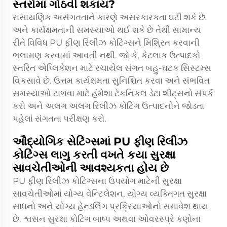
સ્તરોમાં ગોઠવી શકાય?
રાસાયણિક અસંગતતાને કારણે અસરકારકતા ઘટી શકે છે
અને કાર્યક્ષમતાની સમસ્યાઓ થઈ શકે છે તેથી સામાન્ય
રીતે વિવિધ PU ફીણ રિલીઝ કોટિંગ્સને મિશ્રિત કરવાની
ભલામણ કરવામાં આવતી નથી. જો કે, કેટલાક ઉત્પાદકો
સ્તરિત એપ્લિકેશન માટે રચાયેલ સંગત બહુ-ઘટક સિસ્ટમ્સ
વિકસાવે છે. ઉત્તમ કાર્યક્ષમતા સુનિશ્ચિત કરવા અને સંભવિત
સમસ્યાઓ ટાળવા માટે હંમેશા ટેકનિકલ ડેટા શીટ્સનો સંપર્ક
કરો અને અલગ અલગ રિલીઝ કોટિંગ ઉત્પાદનોને જોડતા
પહેલાં સંગતતા પરીક્ષણ કરો.
ઔદ્યોગિક સેટિંગ્સમાં PU ફીણ રિલીઝ
કોટિંગ્સ લાગુ કરતી વખતે કયા સુરક્ષા
સાવચેતીઓની આવશ્યકતા હોય છે
PU ફીણ રિલીઝ કોટિંગ્સના ઉપયોગ માટેની સુરક્ષા
સાવચેતીઓમાં યોગ્ય વેન્ટિલેશન, યોગ્ય વ્યક્તિગત સુરક્ષા
સાધનો અને યોગ્ય હેન્ડલિંગ પ્રક્રિયાઓનો સમાવેશ થાય
છે. શ્વસન સુરક્ષા કોટિંગ બાષ્પ અથવા ઓવરસ્પ્રે કણોના