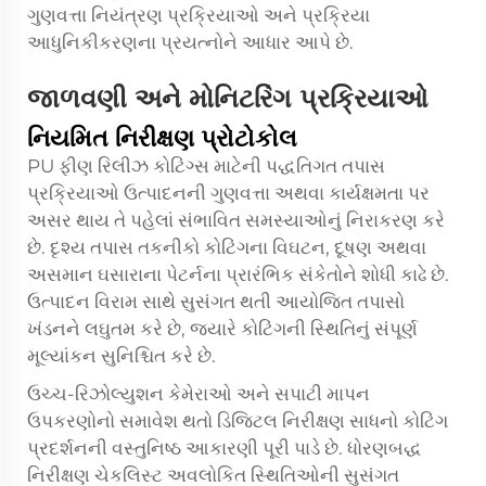
ગુણવત્તા નિયંત્રણ પ્રક્રિયાઓ અને પ્રક્રિયા
આધુનિકીકરણના પ્રયત્નોને આધાર આપે છે.
જાળવણી અને મોનિટરિંગ પ્રક્રિયાઓ
નિયમિત નિરીક્ષણ પ્રોટોકોલ
PU ફીણ રિલીઝ કોટિંગ્સ માટેની પદ્ધતિગત તપાસ
પ્રક્રિયાઓ ઉત્પાદનની ગુણવત્તા અથવા કાર્યક્ષમતા પર
અસર થાય તે પહેલાં સંભાવિત સમસ્યાઓનું નિરાકરણ કરે
છે. દૃશ્ય તપાસ તકનીકો કોટિંગના વિઘટન, દૂષણ અથવા
અસમાન ઘસારાના પેટર્નના પ્રારંભિક સંકેતોને શોધી કાઢે છે.
ઉત્પાદન વિરામ સાથે સુસંગત થતી આયોજિત તપાસો
ખંડનને લઘુતમ કરે છે, જ્યારે કોટિંગની સ્થિતિનું સંપૂર્ણ
મૂલ્યાંકન સુનિશ્ચિત કરે છે.
ઉચ્ચ-રિઝોલ્યુશન કેમેરાઓ અને સપાટી માપન
ઉપકરણોનો સમાવેશ થતો ડિજિટલ નિરીક્ષણ સાધનો કોટિંગ
પ્રદર્શનની વસ્તુનિષ્ઠ આકારણી પૂરી પાડે છે. ધોરણબદ્ધ
નિરીક્ષણ ચેકલિસ્ટ અવલોકિત સ્થિતિઓની સુસંગત