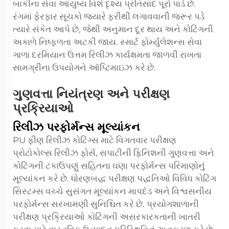
બાકીના સેવા આયુષ્ય વિશે દૃશ્ય પ્રતિસાદ પૂરો પાડે છે.
રંગમાં ફેરફાર સૂચકો જ્યારે ફરીથી લગાવવાની જરૂર પડે
ત્યારે સંકેત આપે છે, જેથી અનુમાન દૂર થાય અને કોટિંગની
અકાળે નિષ્ફળતા અટકી જાય. સ્માર્ટ ફોર્મ્યુલેશન્સ સેવા
ગાળા દરમિયાન ઉત્તમ રિલીઝ કાર્યક્ષમતા જાળવી રાખતા
સામગ્રીના ઉપયોગને ઑપ્ટિમાઇઝ કરે છે.
ગુણવત્તા નિયંત્રણ અને પરીક્ષણ
પ્રક્રિયાઓ
રિલીઝ પરફોર્મન્સ મૂલ્યાંકન
PU ફીણ રિલીઝ કોટિંગ્સ માટે વિગતવાર પરીક્ષણ
પ્રોટોકોલ્સ રિલીઝ ફોર્સ, સપાટીની ફિનિશની ગુણવત્તા અને
કોટિંગની ટકાઉપણું સહિતના ઘણા પરફોર્મન્સ પરિમાણોનું
મૂલ્યાંકન કરે છે. ધોરણબદ્ધ પરીક્ષણ પદ્ધતિઓ વિવિધ કોટિંગ
સિસ્ટમ્સ વચ્ચે સુસંગત મૂલ્યાંકન માપદંડ અને વિશ્વસનીય
પરફોર્મન્સ સરખામણી સુનિશ્ચિત કરે છે. પ્રયોગશાળાની
પરીક્ષણ પ્રક્રિયાઓ કોટિંગની અસરકારકતાની ખાતરી