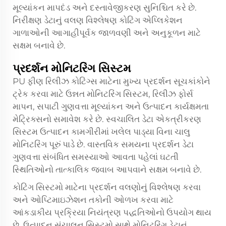
મૂલ્યાંકન માપદંડ અને દસ્તાવેજીકરણ સુનિશ્ચિત કરે છે.
નિરીક્ષણ ડેટાનું વલણ વિશ્લેષણ કોટિંગ એપ્લિકેશન
ગાળાઓની આગાહીપૂર્વક જાળવણી અને અનુકૂળન માટે
સક્ષમ બનાવે છે.
પ્રદર્શન મોનિટરિંગ સિસ્ટમ
PU ફીણ રિલીઝ કોટિંગ્સ માટેના મુખ્ય પ્રદર્શન સૂચકાંકોને
ટ્રેક કરવા માટે ઉન્નત મોનિટરિંગ સિસ્ટમ, રિલીઝ ફોર્સ
માપન, સપાટી ગુણવત્તા મૂલ્યાંકન અને ઉત્પાદન કાર્યક્ષમતા
મેટ્રિક્સનો સમાવેશ કરે છે. સ્વચાલિત ડેટા એકત્રીકરણ
સિસ્ટમ ઉત્પાદન કામગીરીમાં ખલેલ પાડ્યા વિના ચાલુ
મોનિટરિંગ પૂરું પાડે છે. વાસ્તવિક સમયના પ્રદર્શન ડેટા
ગુણવત્તા સંબંધિત સમસ્યાઓ આવતા પહેલાં ઘટતી
સ્થિતિઓનો તાત્કાલિક જવાબ આપવાને સક્ષમ બનાવે છે.
કોટિંગ સિસ્ટમો માટેના પ્રદર્શન વલણોનું વિશ્લેષણ કરવા
અને ઓપ્ટિમાઇઝેશન તકોની ઓળખ કરવા માટે
આંકડાકીય પ્રક્રિયા નિયંત્રણ પદ્ધતિઓનો ઉપયોગ થાય
છે. ઉત્પાદન સંચાલન સિસ્ટમો સાથે મોનિટરિંગ ડેટાનું