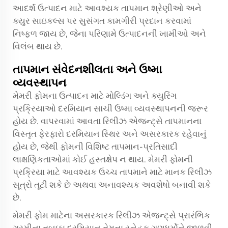
આદર્શ ઉત્પાદન માટે આવશ્યક તાપમાન શ્રેણીઓ અને
ક્યુર સાઇકલ્સ પર સુસંગત કામગીરી પ્રદાન કરવામાં
નિષ્ફળ જાય છે, જેના પરિણામે ઉત્પાદનની ખામીઓ અને
વિલંબ થાય છે.
તાપમાન સંવેદનશીલતા અને ઉષ્મા
વ્યવસ્થાપન
મેમરી ફોમના ઉત્પાદન માટે મોલ્ડિંગ અને ક્યુરિંગ
પ્રક્રિયાઓ દરમિયાન સાચી ઉષ્મા વ્યવસ્થાપનની જરૂર
હોય છે. વાપરવામાં આવતા રિલીઝ એજન્ટ્સે તાપમાનના
વિસ્તૃત ફેરફારો દરમિયાન સ્થિર અને અસરકારક રહેવાનું
હોય છે, જેથી ફોમની વિશિષ્ટ તાપમાન-પ્રતિસાદી
લાક્ષણિકતાઓમાં કોઈ હસ્તક્ષેપ ન થાય. મેમરી ફોમની
પ્રક્રિયા માટે આવશ્યક ઉચ્ચ તાપમાને માટે માનક રિલીઝ
સૂત્રો તૂટી શકે છે અથવા અનાવશ્યક અવશેષો બનાવી શકે
છે.
મેમરી ફોમ માટેના અસરકારક રિલીઝ એજન્ટ્સે પ્રારંભિક