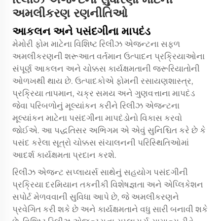
અમલીકરણ રણનીતિઓ
આકલન અને પસંદગીના માપદંડ
મેમોરી ફોમ માટેના વિશિષ્ટ રિલીઝ એજન્ટના સફળ
અમલીકરણની શરૂઆત વર્તમાન ઉત્પાદન પ્રક્રિયાઓના
સંપૂર્ણ આકલન અને ચોક્કસ કાર્યક્ષમતાની જરૂરિયાતોની
ઓળખથી થાય છે. ઉત્પાદકોએ ફોમની રસાયણશાસ્ત્ર,
પ્રક્રિયા તાપમાન, ચક્ર સમય અને ગુણવત્તાના માપદંડ
જેવા પરિબળોનું મૂલ્યાંકન કરીને રિલીઝ એજન્ટના
મૂલ્યાંકન માટેના પસંદગીના માપદંડોનો વિકાસ કરવો
જોઈએ. આ પદ્ધતિસર અભિગમ એ એવું સુનિશ્ચિત કરે છે કે
પસંદ કરેલા સૂત્રો ચોક્કસ સંચાલનની પરિસ્થિતિઓમાં
આદર્શ કાર્યક્ષમતા પ્રદાન કરશે.
રિલીઝ એજન્ટ સપ્લાયર્સ સાથેનું સહયોગ પસંદગીની
પ્રક્રિયા દરમિયાન તકનીકી વિશેષજ્ઞતા અને એપ્લિકેશન
સપોર્ટ મેળવવાની સુવિધા આપે છે, જે અમલીકરણને
પ્રવેગિત કરી શકે છે અને કાર્યક્ષમતાને વધુ સારી બનાવી શકે