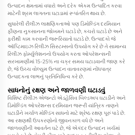
ઉત્પાદન ક્ષમતામાં વધારો અને દરેક એકમ ઉત્પાદિત કરવા
માટેની શ્રમ લાગતના ઘટાડામાં રૂપાંતરિત થાય છે.
સુધારેલી રીલીઝ લાક્ષણિકતાઓ પણ ડિમોલ્ડિંગ દરમિયાન
ફીણના નુકસાનના જોખમને ઘટાડે છે, કચરો ઘટાડે છે અને
ફરીથી કામ કરવાની જરૂરિયાતો ઘટાડે છે. ઉત્પાદકો જે
ઑપ્ટિમાઇઝ રિલીઝ સિસ્ટમ્સનો ઉપયોગ કરે છે તે સામાન્ય
રિલીઝ ફોર્મ્યુલેશનનો ઉપયોગ કરતા ઓપરેશન્સની
સરખામણીમાં 15-25% ના ચક્ર સમય ઘટાડવાની જાણ કરે
છે, જે ઉચ્ચ વોલ્યુમ ઉત્પાદન વાતાવરણમાં નોંધપાત્ર
ઉત્પાદકતા લાભનું પ્રતિનિધિત્વ કરે છે.
સાધનોનું રક્ષણ અને જાળવણી ઘટાડવું
વિશિષ્ટ રીલીઝ એજન્ટો એડહેસિવ બિલ્ડઅપ ઘટાડીને અને
ડિમોલ્ડિંગ ઓપરેશન્સ દરમિયાન જરૂરી યાંત્રિક તાણને
ઘટાડીને ખર્ચાળ મોલ્ડિંગ સાધનો માટે શ્રેષ્ઠ રક્ષણ પૂરું પાડે છે.
આ રક્ષણથી ઉપકરણોનો જીવનકાળ વધે છે અને
જાળવણીની આવર્તન ઘટે છે, જે એકંદર ઉત્પાદન ખર્ચમાં