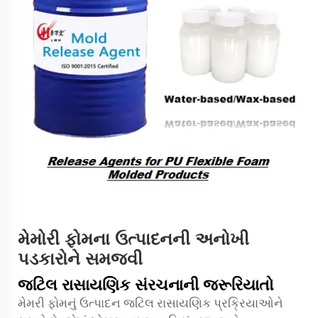
મેમોરી ફોમના ઉત્પાદનની અનોખી
પડકારોને સમજવી
જટિલ રાસાયણિક સંરચનાની જરૂરિયાતો
મેમરી ફોમનું ઉત્પાદન જટિલ રાસાયણિક પ્રક્રિયાઓને