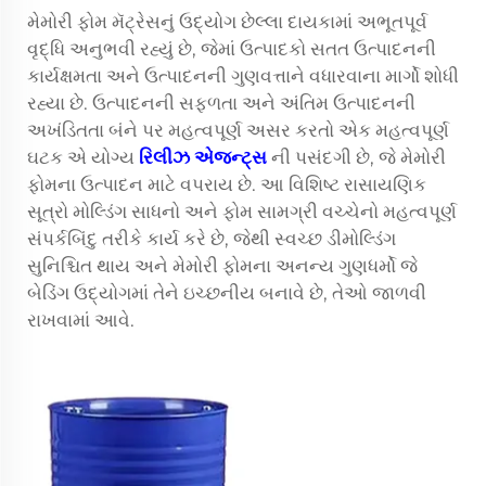
મેમોરી ફોમ મૅટ્રેસનું ઉદ્યોગ છેલ્લા દાયકામાં અભૂતપૂર્વ
વૃદ્ધિ અનુભવી રહ્યું છે, જેમાં ઉત્પાદકો સતત ઉત્પાદનની
કાર્યક્ષમતા અને ઉત્પાદનની ગુણવત્તાને વધારવાના માર્ગો શોધી
રહ્યા છે. ઉત્પાદનની સફળતા અને અંતિમ ઉત્પાદનની
અખંડિતતા બંને પર મહત્વપૂર્ણ અસર કરતો એક મહત્વપૂર્ણ
ઘટક એ યોગ્ય
રિલીઝ એજન્ટ્સ
ની પસંદગી છે, જે મેમોરી
ફોમના ઉત્પાદન માટે વપરાય છે. આ વિશિષ્ટ રાસાયણિક
સૂત્રો મોલ્ડિંગ સાધનો અને ફોમ સામગ્રી વચ્ચેનો મહત્વપૂર્ણ
સંપર્કબિંદુ તરીકે કાર્ય કરે છે, જેથી સ્વચ્છ ડીમોલ્ડિંગ
સુનિશ્ચિત થાય અને મેમોરી ફોમના અનન્ય ગુણધર્મો જે
બેડિંગ ઉદ્યોગમાં તેને ઇચ્છનીય બનાવે છે, તેઓ જાળવી
રાખવામાં આવે.