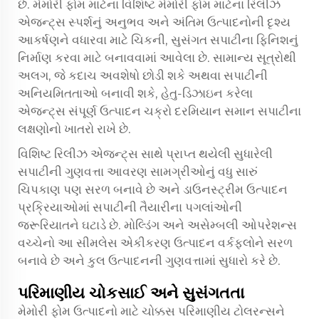
છે. મેમોરી ફોમ માટેના વિશિષ્ટ
મેમોરી ફોમ માટેના રિલીઝ
એજન્ટ્સ
સ્પર્શનું અનુભવ અને અંતિમ ઉત્પાદનોની દૃશ્ય
આકર્ષણને વધારવા માટે ચિકની, સુસંગત સપાટીના ફિનિશનું
નિર્માણ કરવા માટે બનાવવામાં આવેલા છે. સામાન્ય સૂત્રોથી
અલગ, જે કદાચ અવશેષો છોડી શકે અથવા સપાટીની
અનિયમિતતાઓ બનાવી શકે, હેતુ-ડિઝાઇન કરેલા
એજન્ટ્સ સંપૂર્ણ ઉત્પાદન ચક્રો દરમિયાન સમાન સપાટીના
લક્ષણોનો ખાતરો રાખે છે.
વિશિષ્ટ રિલીઝ એજન્ટ્સ સાથે પ્રાપ્ત થયેલી સુધારેલી
સપાટીની ગુણવત્તા આવરણ સામગ્રીઓનું વધુ સારું
ચિપકાણ પણ સરળ બનાવે છે અને ડાઉનસ્ટ્રીમ ઉત્પાદન
પ્રક્રિયાઓમાં સપાટીની તૈયારીના પગલાંઓની
જરૂરિયાતને ઘટાડે છે. મોલ્ડિંગ અને અસેમ્બલી ઓપરેશન્સ
વચ્ચેનો આ સીમલેસ એકીકરણ ઉત્પાદન વર્કફ્લોને સરળ
બનાવે છે અને કુલ ઉત્પાદનની ગુણવત્તામાં સુધારો કરે છે.
પરિમાણીય ચોકસાઈ અને સુસંગતતા
મેમોરી ફોમ ઉત્પાદનો માટે ચોક્કસ પરિમાણીય ટોલરન્સને