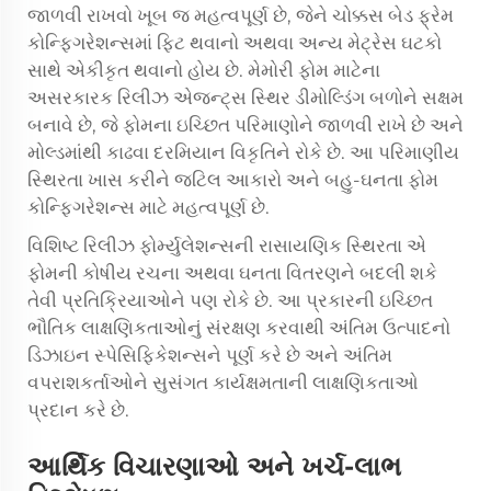
જાળવી રાખવો ખૂબ જ મહત્વપૂર્ણ છે, જેને ચોક્કસ બેડ ફ્રેમ
કોન્ફિગરેશન્સમાં ફિટ થવાનો અથવા અન્ય મેટ્રેસ ઘટકો
સાથે એકીકૃત થવાનો હોય છે. મેમોરી ફોમ માટેના
અસરકારક રિલીઝ એજન્ટ્સ સ્થિર ડીમોલ્ડિંગ બળોને સક્ષમ
બનાવે છે, જે ફોમના ઇચ્છિત પરિમાણોને જાળવી રાખે છે અને
મોલ્ડમાંથી કાઢવા દરમિયાન વિકૃતિને રોકે છે. આ પરિમાણીય
સ્થિરતા ખાસ કરીને જટિલ આકારો અને બહુ-ઘનતા ફોમ
કોન્ફિગરેશન્સ માટે મહત્વપૂર્ણ છે.
વિશિષ્ટ રિલીઝ ફોર્મ્યુલેશન્સની રાસાયણિક સ્થિરતા એ
ફોમની કોષીય રચના અથવા ઘનતા વિતરણને બદલી શકે
તેવી પ્રતિક્રિયાઓને પણ રોકે છે. આ પ્રકારની ઇચ્છિત
ભૌતિક લાક્ષણિકતાઓનું સંરક્ષણ કરવાથી અંતિમ ઉત્પાદનો
ડિઝાઇન સ્પેસિફિકેશન્સને પૂર્ણ કરે છે અને અંતિમ
વપરાશકર્તાઓને સુસંગત કાર્યક્ષમતાની લાક્ષણિકતાઓ
પ્રદાન કરે છે.
આર્થિક વિચારણાઓ અને ખર્ચ-લાભ