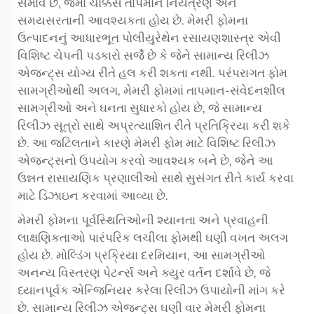
સમાવે છે, જેમાં ચોક્કસ તાપમાન નિયંત્રણ અને
સમયસરતાની આવશ્યકતા હોય છે. મેમરી ફોમના
ઉત્પાદનનું આધારભૂત પોલીયુરેથેન રસાયણશાસ્ત્ર એવી
વિશિષ્ટ ચેપની પડકારો સર્જે છે કે જેને સામાન્ય રિલીઝ
એજન્ટ્સ યોગ્ય રીતે હલ કરી શકતા નથી. પરંપરાગત ફોમ
સામગ્રીઓથી અલગ, મેમરી ફોમમાં તાપમાન-સંવેદનશીલ
સામગ્રીઓ અને ઘનતા સુધારકો હોય છે, જે સામાન્ય
રિલીઝ સૂત્રો સાથે અપ્રત્યાશિત રીતે પ્રતિક્રિયા કરી શકે
છે. આ જટિલતાને કારણે મેમરી ફોમ માટે વિશિષ્ટ રિલીઝ
એજન્ટ્સનો ઉપયોગ કરવો આવશ્યક બને છે, જેને આ
ઉન્નત રાસાયણિક પ્રણાલીઓ સાથે સુસંગત રીતે કાર્ય કરવા
માટે ડિઝાઇન કરવામાં આવ્યા છે.
મેમરી ફોમના પૂર્વસ્થિતિઓની શ્યાનતા અને પ્રવાહની
લાક્ષણિકતાઓ પારંપરિક લચીલા ફોમથી ઘણી વખત અલગ
હોય છે. મોલ્ડિંગ પ્રક્રિયા દરમિયાન, આ સામગ્રીઓ
અનન્ય વિસ્તરણ પેટર્ન્સ અને ક્યુર વર્તન દર્શાવે છે, જે
ધ્યાનપૂર્વક એન્જિનિયર કરેલા રિલીઝ ઉપાયોની માંગ કરે
છે. સામાન્ય રિલીઝ એજન્ટ્સ ઘણી વાર મેમરી ફોમના