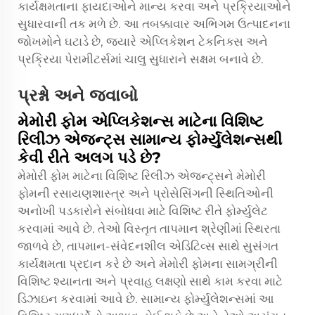
કાર્યક્ષમતાના ફાયદાઓને માન્ય કરવા અને પ્રક્રિયાઓને
સુધારવાની તક મળે છે. આ તબક્કાવાર અભિગમ ઉત્પાદનના
જોખમોને ઘટાડે છે, જ્યારે એપ્લિકેશન ટેકનિક્સ અને
પ્રક્રિયા પેરામીટર્સમાં ચાલુ સુધારાને સક્ષમ બનાવે છે.
પ્રશ્નો અને જવાબો
મેમોરી ફોમ એપ્લિકેશન્સ માટેના વિશિષ્ટ
રિલીઝ એજન્ટ્સ સામાન્ય ફોર્મ્યુલેશન્સથી
કેવી રીતે અલગ પડે છે?
મેમોરી ફોમ માટેના વિશિષ્ટ રિલીઝ એજન્ટ્સને મેમોરી
ફોમની રસાયણશાસ્ત્ર અને પ્રોસેસિંગની સ્થિતિઓની
અનોખી પડકારોને સંબોધવા માટે વિશિષ્ટ રીતે ફોર્મ્યુલેટ
કરવામાં આવે છે. તેઓ વિસ્તૃત તાપમાન શ્રેણીમાં સ્થિરતા
જાળવે છે, તાપમાન-સંવેદનશીલ એડિટિવ્સ સાથે સુસંગત
કાર્યક્ષમતા પ્રદાન કરે છે અને મેમોરી ફોમના સામગ્રીની
વિશિષ્ટ શ્યાનતા અને પ્રવાહ લક્ષણો સાથે કામ કરવા માટે
ડિઝાઇન કરવામાં આવે છે. સામાન્ય ફોર્મ્યુલેશન્સમાં આ