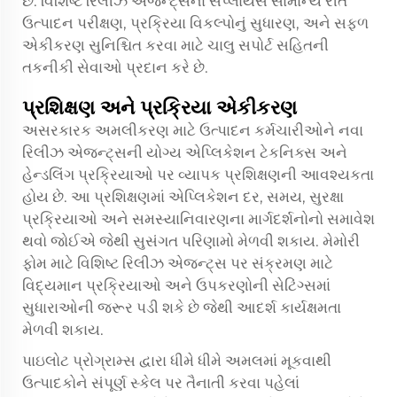
છે. વિશિષ્ટ રિલીઝ એજન્ટ્સના સપ્લાયર્સ સામાન્ય રીતે
ઉત્પાદન પરીક્ષણ, પ્રક્રિયા વિકલ્પોનું સુધારણ, અને સફળ
એકીકરણ સુનિશ્ચિત કરવા માટે ચાલુ સપોર્ટ સહિતની
તકનીકી સેવાઓ પ્રદાન કરે છે.
પ્રશિક્ષણ અને પ્રક્રિયા એકીકરણ
અસરકારક અમલીકરણ માટે ઉત્પાદન કર્મચારીઓને નવા
રિલીઝ એજન્ટ્સની યોગ્ય એપ્લિકેશન ટેકનિક્સ અને
હેન્ડલિંગ પ્રક્રિયાઓ પર વ્યાપક પ્રશિક્ષણની આવશ્યકતા
હોય છે. આ પ્રશિક્ષણમાં એપ્લિકેશન દર, સમય, સુરક્ષા
પ્રક્રિયાઓ અને સમસ્યાનિવારણના માર્ગદર્શનોનો સમાવેશ
થવો જોઈએ જેથી સુસંગત પરિણામો મેળવી શકાય. મેમોરી
ફોમ માટે વિશિષ્ટ રિલીઝ એજન્ટ્સ પર સંક્રમણ માટે
વિદ્યમાન પ્રક્રિયાઓ અને ઉપકરણોની સેટિંગ્સમાં
સુધારાઓની જરૂર પડી શકે છે જેથી આદર્શ કાર્યક્ષમતા
મેળવી શકાય.
પાઇલોટ પ્રોગ્રામ્સ દ્વારા ધીમે ધીમે અમલમાં મૂકવાથી
ઉત્પાદકોને સંપૂર્ણ સ્કેલ પર તૈનાતી કરવા પહેલાં