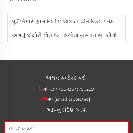
પૂર્વ :
મેમોરી ફોમ રિલીઝ એજન્ટ ડીમોલ્ડિંગ દરમિયાન ફાટવા અને સપાટીની ખામીઓને કેવી રીતે રોકે છે?
અગલું :
મેમોરી ફોમ ઉત્પાદનોમાં સુસંગત સપાટીની બનાવટ હાંસલ કરવામાં રિલીઝ એજન્ટ્સનો શું ભૂમિકા છે?
અમને કન્ટેક્ટ કરો
મોબાઇલ:
+86-13573790259
મેલ:
[email protected]
આપનું સંદેશ આપો