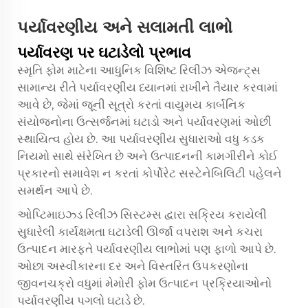
પર્યાવરણીય અને સલામતી લાભો
પર્યાવરણ પર ઘટાડેલો પ્રભાવ
સ્મૃતિ ફોમ માટેના આધુનિક વિશિષ્ટ રિલીઝ એજન્ટ્સ
સામાન્ય રીતે પર્યાવરણીય ધ્યાનમાં રાખીને તૈયાર કરવામાં
આવે છે, જેમાં જૂની સૂત્રો કરતાં વાયુમય કાર્બનિક
સંયોજનોના ઉત્સર્જનમાં ઘટાડો અને પર્યાવરણમાં ઓછી
સ્થાયિત્વ હોય છે. આ પર્યાવરણીય સુધારાઓ વધુ કડક
નિયમો સાથે સંરેખિત છે અને ઉત્પાદનની કામગીરીને કોઈ
પ્રકારનો સમાવેશ ન કરતાં કોર્પોરેટ સસ્ટેનેબિલિટી પહેલને
સમર્થન આપે છે.
ઓપ્ટિમાઇઝ્ડ રિલીઝ સિસ્ટમ્સ દ્વારા સક્રિય કરાયેલી
સુધારેલી કાર્યક્ષમતા ઘટાડેલી ઊર્જા વપરાશ અને કચરા
ઉત્પાદન મારફતે પર્યાવરણીય લાભોમાં પણ ફાળો આપે છે.
ઓછા અસ્વીકારના દર અને વિસ્તરિત ઉપકરણોના
જીવનચક્રો વધુમાં મેમોરી ફોમ ઉત્પાદન પ્રક્રિયાઓનો
પર્યાવરણીય પગલો ઘટાડે છે.