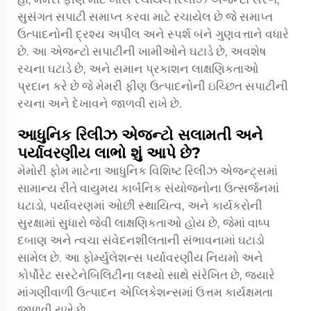
સુસંગત સપાટી સમાપ્ત કરવા માટે રચાયેલ છે જે સમાપ્ત
ઉત્પાદનોની દ્રશ્ય અપીલ અને સ્પર્શ બંને ગુણવત્તાને વધારે
છે. આ એજન્ટો સપાટીની ખામીઓને ઘટાડે છે, અવશેષ
રચના ઘટાડે છે, અને સમાન પ્રકાશન લાક્ષણિકતાઓ
પ્રદાન કરે છે જે મેમરી ફીણ ઉત્પાદનોની ઇચ્છિત સપાટીની
રચના અને દેખાવને જાળવી રાખે છે.
આધુનિક રિલીઝ એજન્ટો સલામતી અને
પર્યાવરણીય લાભો શું આપે છે?
મેમોરી ફોમ માટેના આધુનિક વિશિષ્ટ રિલીઝ એજન્ટ્સમાં
સામાન્ય રીતે વાયુમય કાર્બનિક સંયોજનોના ઉત્સર્જનમાં
ઘટાડો, પર્યાવરણમાં ઓછી સ્થાયિત્વ, અને કાર્યકરોની
સુરક્ષામાં સુધારો જેવી લાક્ષણિકતાઓ હોય છે, જેમાં વાષ્પ
દબાણ અને ત્વચા સંવેદનશીલતાની સંભાવનામાં ઘટાડો
સામેલ છે. આ ફોર્મ્યુલેશન્સ પર્યાવરણીય નિયમો અને
કોર્પોરેટ સસ્ટેનેબિલિટીના લક્ષ્યો સાથે સંરેખિત છે, જ્યારે
માંગણીવાળી ઉત્પાદન એપ્લિકેશન્સમાં ઉત્તમ કાર્યક્ષમતા
જાળવી રાખે છે.