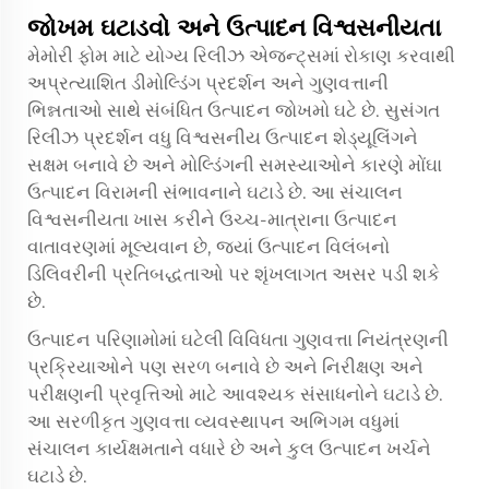
જોખમ ઘટાડવો અને ઉત્પાદન વિશ્વસનીયતા
મેમોરી ફોમ માટે યોગ્ય રિલીઝ એજન્ટ્સમાં રોકાણ કરવાથી
અપ્રત્યાશિત ડીમોલ્ડિંગ પ્રદર્શન અને ગુણવત્તાની
ભિન્નતાઓ સાથે સંબંધિત ઉત્પાદન જોખમો ઘટે છે. સુસંગત
રિલીઝ પ્રદર્શન વધુ વિશ્વસનીય ઉત્પાદન શેડ્યૂલિંગને
સક્ષમ બનાવે છે અને મોલ્ડિંગની સમસ્યાઓને કારણે મોંઘા
ઉત્પાદન વિરામની સંભાવનાને ઘટાડે છે. આ સંચાલન
વિશ્વસનીયતા ખાસ કરીને ઉચ્ચ-માત્રાના ઉત્પાદન
વાતાવરણમાં મૂલ્યવાન છે, જ્યાં ઉત્પાદન વિલંબનો
ડિલિવરીની પ્રતિબદ્ધતાઓ પર શૃંખલાગત અસર પડી શકે
છે.
ઉત્પાદન પરિણામોમાં ઘટેલી વિવિધતા ગુણવત્તા નિયંત્રણની
પ્રક્રિયાઓને પણ સરળ બનાવે છે અને નિરીક્ષણ અને
પરીક્ષણની પ્રવૃત્તિઓ માટે આવશ્યક સંસાધનોને ઘટાડે છે.
આ સરળીકૃત ગુણવત્તા વ્યવસ્થાપન અભિગમ વધુમાં
સંચાલન કાર્યક્ષમતાને વધારે છે અને કુલ ઉત્પાદન ખર્ચને
ઘટાડે છે.