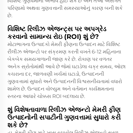
વિશિષ્ટ ગુણધર્મોનો અભાવ હોઈ શકે છે અને તેઓ અસંગત
પરિણામો અથવા ગુણવત્તાની સમસ્યાઓનું કારણ બની શકે
છે.
વિશિષ્ટ રિલીઝ એજન્ટ્સ પર અપગ્રેડ
કરવાનો સામાન્ય રોઇ (ROI) શું છે?
મોટાભાગના ઉત્પાદકો મેમરી ફીણના ઉત્પાદન માટે વિશિષ્ટ
રીલીઝ એજન્ટો પર સંક્રમણ કરતી વખતે 6-12 મહિનાના
બેકબેક સમયગાળાની જાણ કરે છે. રોકાણ પર વળતર
અનેક સ્રોતોમાંથી આવે છે જેમાં ઘટાડેલા ચક્ર સમય, ઓછા
કચરાના દર, જાળવણી ખર્ચમાં ઘટાડો, ઉત્પાદનની
ગુણવત્તામાં સુધારો અને ઉત્પાદનની વિશ્વસનીયતામાં વધારો
શામેલ છે. ઉત્પાદન વોલ્યુમ અને વર્તમાન કાર્યક્ષમતાના
સ્તરના આધારે ચોક્કસ ROI બદલાય છે.
શું વિશેષતાવાળા રિલીઝ એજન્ટો મેમરી ફીણ
ઉત્પાદનોની સપાટીની ગુણવત્તામાં સુધારો કરી
શકે છે?
હા, મેમરી ફીણ માટે ખાસ રચાયેલ રિલીઝ એજન્ટો સરળ,