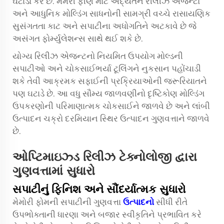
ઘટાડો કરે છે. મેમરી ફીણ માટે અદ્યતન રીલીઝ એજન્ટો
અને આધુનિક મોલ્ડિંગ સાધનોની સામગ્રી વચ્ચે રાસાયણિક
સુસંગતતા કાટ અને સપાટીના અધોગતિને અટકાવે છે જે
અસંગત ફોર્મ્યુલેશન્સ સાથે થઈ શકે છે.
યોગ્ય રિલીઝ એજન્ટનો નિયમિત ઉપયોગ મોલ્ડની
સપાટીઓ અને ચોકસાઈભર્યા ટૂલિંગને નુકસાન પહોંચાડી
શકે તેવી આક્રમક સફાઈની પ્રક્રિયાઓની જરૂરિયાતને
પણ ઘટાડે છે. આ વધુ સૌમ્ય જાળવણીનો દૃષ્ટિકોણ મોલ્ડિંગ
ઉપકરણોની પરિમાણાત્મક ચોકસાઈને જાળવે છે અને લાંબી
ઉત્પાદન ચક્રો દરમિયાન સ્થિર ઉત્પાદન ગુણવત્તાને જાળવે
છે.
ઓપ્ટિમાઇઝ્ડ રિલીઝ ટેક્નોલોજી દ્વારા
ગુણવત્તામાં સુધારો
સપાટીનું ફિનિશ અને સૌંદર્યાત્મક સુધારો
મેમોરી ફોમની સપાટીની ગુણવત્તા
ઉત્પાદનો
સીધી રીતે
ઉપભોક્તાની ધારણા અને બજાર સ્વીકૃતિને પ્રભાવિત કરે