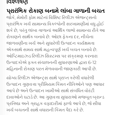
વિશ્લેષણ
પ્રારંભિક રોકાણ બનામે લાંબા ગાળાની બચત
જોકે, મેમોરી ફોમ માટેનાં વિશિષ્ટ રિલીઝ એજન્ટ્સનો
પ્રારંભિક ખર્ચ સામાન્ય વિકલ્પોની સરખામણીમાં વધુ હોઈ
શકે છે, પરંતુ લાંબા ગાળાનાં આર્થિક લાભો સામાન્ય રીતે આ
રોકાણને સાર્થક બનાવે છે. ઓછા ફેકના દર, નીચેના
જાળવણીના ખર્ચ અને સુધારેલી ઉત્પાદન કાર્યક્ષમતા
એકસાથે સમય સાથે મહત્વપૂર્ણ ખર્ચ બચત બનાવે છે.
ઓપ્ટિમાઇઝ્ડ રિલીઝ સિસ્ટમ્સ પર સંક્રમણ કરનારા
ઉત્પાદકોએ ફક્ત સંચાલનની સુધારણાઓ દ્વારા 6-12
મહિનાની રોકાણ પરત મેળવવાની જાણકારી આપી છે.
યોગ્ય રિલીઝ એજન્ટ્સ સાથે પ્રાપ્ત કરેલી વધારેલી
ઉત્પાદન ગુણવત્તા પ્રીમિયમ કિંમત નીતિઓને પણ આધાર
આપે છે અને ઉત્પાદન ખામીઓ સાથે સંબંધિત વોરંટી
દાવાઓને ઘટાડે છે. આ ગુણવત્તા સુધારાઓ મજબૂત બ્રાન્ડ
પ્રતિષ્ઠા અને ગ્રાહક વફાદારીમાં ફાળો આપે છે, જે સીધા
ખર્ચ બચતની સાથે વધારાની કિંમત પૈદા કરે છે.