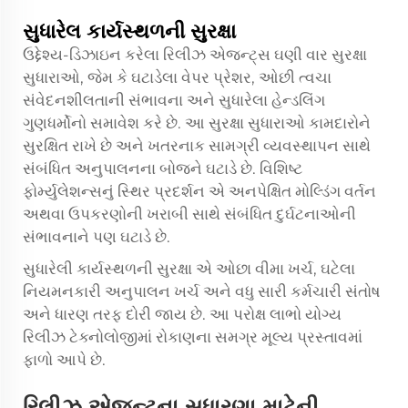
સુધારેલ કાર્યસ્થળની સુરક્ષા
ઉદ્દેશ્ય-ડિઝાઇન કરેલા રિલીઝ એજન્ટ્સ ઘણી વાર સુરક્ષા
સુધારાઓ, જેમ કે ઘટાડેલા વેપર પ્રેશર, ઓછી ત્વચા
સંવેદનશીલતાની સંભાવના અને સુધારેલા હેન્ડલિંગ
ગુણધર્મોનો સમાવેશ કરે છે. આ સુરક્ષા સુધારાઓ કામદારોને
સુરક્ષિત રાખે છે અને ખતરનાક સામગ્રી વ્યવસ્થાપન સાથે
સંબંધિત અનુપાલનના બોજને ઘટાડે છે. વિશિષ્ટ
ફોર્મ્યુલેશન્સનું સ્થિર પ્રદર્શન એ અનપેક્ષિત મોલ્ડિંગ વર્તન
અથવા ઉપકરણોની ખરાબી સાથે સંબંધિત દુર્ઘટનાઓની
સંભાવનાને પણ ઘટાડે છે.
સુધારેલી કાર્યસ્થળની સુરક્ષા એ ઓછા વીમા ખર્ચ, ઘટેલા
નિયમનકારી અનુપાલન ખર્ચ અને વધુ સારી કર્મચારી સંતોષ
અને ધારણ તરફ દોરી જાય છે. આ પરોક્ષ લાભો યોગ્ય
રિલીઝ ટેક્નોલોજીમાં રોકાણના સમગ્ર મૂલ્ય પ્રસ્તાવમાં
ફાળો આપે છે.
રિલીઝ એજન્ટના સુધારણા માટેની