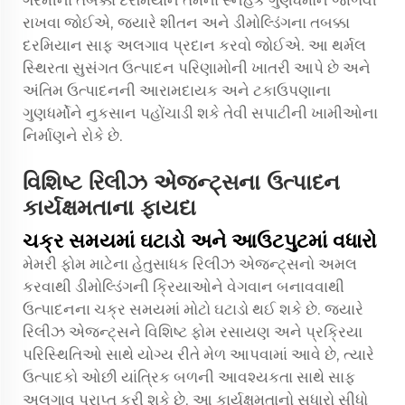
ગરમીના તબક્કા દરમિયાન તેમના સ્નેહક ગુણધર્મોને જાળવી
રાખવા જોઈએ, જ્યારે શીતન અને ડીમોલ્ડિંગના તબક્કા
દરમિયાન સાફ અલગાવ પ્રદાન કરવો જોઈએ. આ થર્મલ
સ્થિરતા સુસંગત ઉત્પાદન પરિણામોની ખાતરી આપે છે અને
અંતિમ ઉત્પાદનની આરામદાયક અને ટકાઉપણાના
ગુણધર્મોને નુકસાન પહોંચાડી શકે તેવી સપાટીની ખામીઓના
નિર્માણને રોકે છે.
વિશિષ્ટ રિલીઝ એજન્ટ્સના ઉત્પાદન
કાર્યક્ષમતાના ફાયદા
ચક્ર સમયમાં ઘટાડો અને આઉટપુટમાં વધારો
મેમરી ફોમ માટેના હેતુસાધક રિલીઝ એજન્ટ્સનો અમલ
કરવાથી ડીમોલ્ડિંગની ક્રિયાઓને વેગવાન બનાવવાથી
ઉત્પાદનના ચક્ર સમયમાં મોટો ઘટાડો થઈ શકે છે. જ્યારે
રિલીઝ એજન્ટ્સને વિશિષ્ટ ફોમ રસાયણ અને પ્રક્રિયા
પરિસ્થિતિઓ સાથે યોગ્ય રીતે મેળ આપવામાં આવે છે, ત્યારે
ઉત્પાદકો ઓછી યાંત્રિક બળની આવશ્યકતા સાથે સાફ
અલગાવ પ્રાપ્ત કરી શકે છે. આ કાર્યક્ષમતાનો સુધારો સીધો