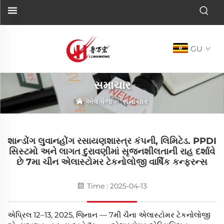
GU
સમાચાર
એવ પેજ
>
સમાચાર
શાન્ડોંગ લુવાનહોંગ રસાયણશાસ્ત્ર કંપની, લિમિટેડ. PPDI
સિસ્ટમો અને લાગત દુરાવણીમાં સૃજનશીલતાની રાહ દર્શાવે
છે 7મા ચીન એલાસ્ટોમર ટેકનોલોજી વાર્ષિક કન્ફરન્સ
Time : 2025-04-13
એપ્રિલ 12–13, 2025, જિનાન — 7મી ચૈના એલાસ્ટોમર ટેકનોલોજી