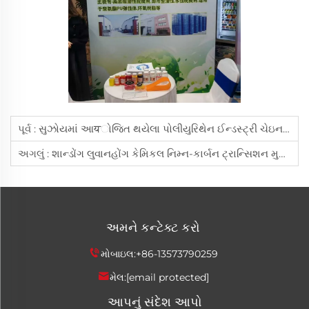
પૂર્વ :
સુઝોયમાં આयોજિત થયેલા પોલીયુરિથેન ઈન્ડસ્ટ્રી ચેઇન એક્સિબિશનમાં શાંડોંગ લુવાનહોંગ કેમિકલ વિશ્વવ્યાપી પ્રશંસા મેળવી, દસ વર્ષોની વિશેષતાથી ચમકી
અગલું :
શાન્ડોંગ લુવાનહોંગ કેમિકલ નિમ્ન-કાર્બન ટ્રાન્સિશન મુક્તિ એજન્ટ શોધમાં નવી ધરતી તોડે છે 12મા ચૈના પુ એક્સિબિશનમાં શોધ પ્રદર્શન કરે છે
અમને કન્ટેક્ટ કરો
મોબાઇલ:
+86-13573790259
મેલ:
[email protected]
આપનું સંદેશ આપો