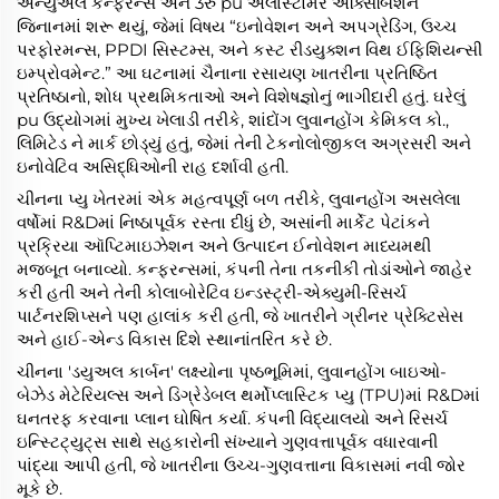
એન્યુઅલ કન્ફરન્સ અને 3રુ pu એલાસ્ટોમર એક્સિબિશન
જિનાનમાં શરૂ થયું, જેમાં વિષય “ઇનોવેશન અને અપગ્રેડિંગ, ઉચ્ચ
પરફોરમન્સ, PPDI સિસ્ટમ્સ, અને કસ્ટ રીડયુક્શન વિથ ઈફિશિયન્સી
ઇમ્પ્રોવમેન્ટ.” આ ઘટનામાં ચૈનાના રસાયણ ખાતરીના પ્રતિષ્ઠિત
પ્રતિષ્ઠાનો, શોધ પ્રથમિકતાઓ અને વિશેષજ્ઞોનું ભાગીદારી હતું. ઘરેલું
pu ઉદ્યોગમાં મુખ્ય ખેલાડી તરીકે, શાંદોંગ લુવાનહોંગ કેમિકલ કો.,
લિમિટેડ ને માર્ક છોડ્યું હતું, જેમાં તેની ટેકનોલોજીકલ અગ્રસરી અને
ઇનોવેટિવ અસિદ્ધિઓની રાહ દર્શાવી હતી.
ચીનના પ્યુ ખેતરમાં એક મહત્વપૂર્ણ બળ તરીકે, લુવાનહોંગ અસલેલા
વર્ષોમાં R&Dમાં નિષ્ઠાપૂર્વક રસ્તા દીધું છે, અસાંની માર્કેટ પેટાંકને
પ્રક્રિયા ઑપ્ટિમાઇઝેશન અને ઉત્પાદન ઈનોવેશન માધ્યમથી
મજબૂત બનાવ્યો. કન્ફરન્સમાં, કંપની તેના તકનીકી તોડાંઓને જાહેર
કરી હતી અને તેની કોલાબોરેટિવ ઇન્ડસ્ટ્રી-એક્યુમી-રિસર્ચ
પાર્ટનરશિપ્સને પણ હાલાંક કરી હતી, જે ખાતરીને ગ્રીનર પ્રેક્ટિસેસ
અને હાઈ-એન્ડ વિકાસ દિશે સ્થાનાંતરિત કરે છે.
ચીનના 'ડયુઅલ કાર્બન' લક્ષ્યોના પૃષ્ઠભૂમિમાં, લુવાનહોંગ બાઇઓ-
બેઝેડ મેટેરિયલ્સ અને ડિગ્રેડેબલ થર્મોપ્લાસ્ટિક પ્યુ (TPU)માં R&Dમાં
ઘનતરફ કરવાના પ્લાન ઘોષિત કર્યા. કંપની વિદ્યાલયો અને રિસર્ચ
ઇન્સ્ટિટ્યુટ્સ સાથે સહકારોની સંખ્યાને ગુણવત્તાપૂર્વક વધારવાની
પાંદ્યા આપી હતી, જે ખાતરીના ઉચ્ચ-ગુણવત્તાના વિકાસમાં નવી જોર
મૂકે છે.