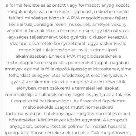
a forma felülete és az öntött vagy formázott anyag között,
megakadályozva a nem kívánt tapadást, miközben kiváló
felületi minőséget biztosít. A PVA megoldószerek fejlett
kémiai tulajdonságai révén működnek, amelyek vékony,
védőfóliát hoznak létre a formaszinteken, így biztosítva az
egységes teljesítményt több gyártási cikluson keresztül.
Vízalapú összetétele környezetbarát, ugyanakkor kiváló
megoldási tulajdonságokat nyújt számos ipari
alkalmazásban. Ennek a PVA megoldószereknek a
technológiai kerete speciális polimereket foglal magában,
amelyek optimális fóliaképző képességet biztosítanak, sima
felhordást és egyenletes lefedettséget eredményezve. A
gyártási szakemberek ezt a megoldást azért részesítik
előnyben, mert csökkenti a termelési leállásokat,
minimalizálja a hulladékmennyiséget, és javítja az általános
üzemeltetési hatékonyságot. Az összetétel figyelemre
méltó sokoldalúságot mutat hőmérsékleti
tartományokban, hatékonyságát megőrzi normál és emelt
hőmérsékleti körülmények között egyaránt. A kompozit
anyagokat, betonöntést és polimer formázást használó
iparágak különösen értékesnek tartják a PVA megoldószert,