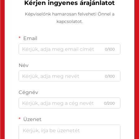
Kérjen ingyenes árajánlatot
Képviselőnk hamarosan felveheti Önnel a
kapcsolatot.
Email
0/100
Név
0/100
Cégnév
0/200
Üzenet