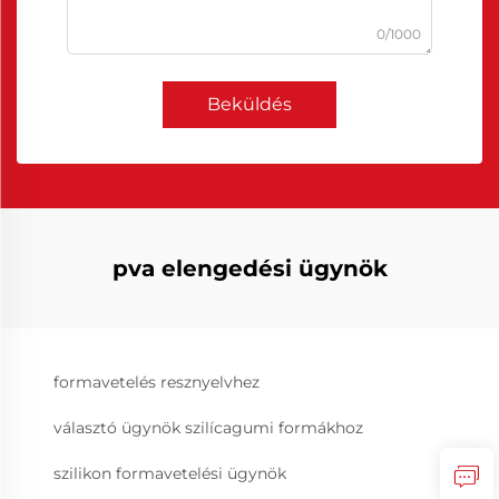
0/1000
Beküldés
pva elengedési ügynök
formavetelés resznyelvhez
választó ügynök szilícagumi formákhoz
szilikon formavetelési ügynök