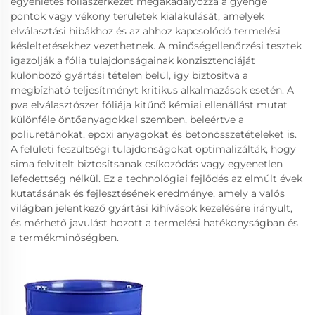
egyenletes fóliaszerkezet megakadályozza a gyenge
pontok vagy vékony területek kialakulását, amelyek
elválasztási hibákhoz és az ahhoz kapcsolódó termelési
késleltetésekhez vezethetnek. A minőségellenőrzési tesztek
igazolják a fólia tulajdonságainak konzisztenciáját
különböző gyártási tételen belül, így biztosítva a
megbízható teljesítményt kritikus alkalmazások esetén. A
pva elválasztószer fóliája kitűnő kémiai ellenállást mutat
különféle öntőanyagokkal szemben, beleértve a
poliuretánokat, epoxi anyagokat és betonösszetételeket is.
A felületi feszültségi tulajdonságokat optimalizálták, hogy
sima felvitelt biztosítsanak csíkozódás vagy egyenetlen
lefedettség nélkül. Ez a technológiai fejlődés az elmúlt évek
kutatásának és fejlesztésének eredménye, amely a valós
világban jelentkező gyártási kihívások kezelésére irányult,
és mérhető javulást hozott a termelési hatékonyságban és
a termékminőségben.