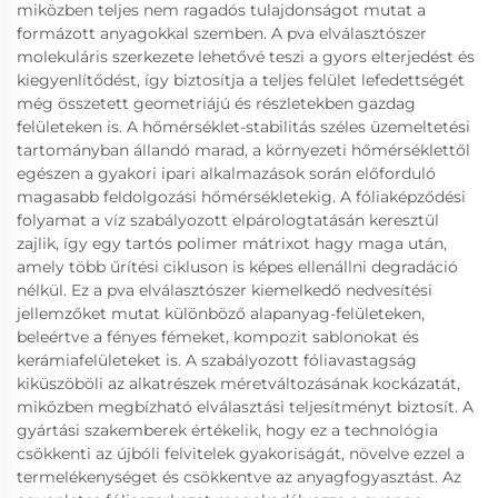
miközben teljes nem ragadós tulajdonságot mutat a
formázott anyagokkal szemben. A pva elválasztószer
molekuláris szerkezete lehetővé teszi a gyors elterjedést és
kiegyenlítődést, így biztosítja a teljes felület lefedettségét
még összetett geometriájú és részletekben gazdag
felületeken is. A hőmérséklet-stabilitás széles üzemeltetési
tartományban állandó marad, a környezeti hőmérséklettől
egészen a gyakori ipari alkalmazások során előforduló
magasabb feldolgozási hőmérsékletekig. A fóliaképződési
folyamat a víz szabályozott elpárologtatásán keresztül
zajlik, így egy tartós polimer mátrixot hagy maga után,
amely több űrítési cikluson is képes ellenállni degradáció
nélkül. Ez a pva elválasztószer kiemelkedő nedvesítési
jellemzőket mutat különböző alapanyag-felületeken,
beleértve a fényes fémeket, kompozit sablonokat és
kerámiafelületeket is. A szabályozott fóliavastagság
kiküszöböli az alkatrészek méretváltozásának kockázatát,
miközben megbízható elválasztási teljesítményt biztosít. A
gyártási szakemberek értékelik, hogy ez a technológia
csökkenti az újbóli felvitelek gyakoriságát, növelve ezzel a
termelékenységet és csökkentve az anyagfogyasztást. Az