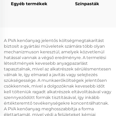
Egyéb termékek
Színpasták
A PVA kenőanyag jelentős költségmegtakarítást
biztosít a gyártási műveletek számára több olyan
mechanizmuson keresztül, amelyek közvetlenül
hatással vannak a végső eredményre. A termelési
létesítmények kevesebb anyagpazarlást
tapasztalnak, mivel az alkatrészek sérülésmentesen
válnak le, így elmarad a javítás vagy selejtezés
szükségessége. A munkaerőköltségek jelentősen
csökkennek, mivel a dolgozóknak kevesebb időt
kell tölteniük ragadt alkatrészek eltávolításával vagy
szennyeződött formák tisztításával, így inkább
értékteremtő tevékenységekre koncentrálhatnak.
A PVA kenőanyag meghosszabbítja a forma
élettartamát, mivel védi a felületeket kémiai