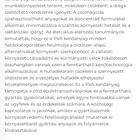
munkakörnyezetet teremt, miközben csökkenti a drága
szellőztető rendszerek igényét. A csomagolás
újrahasznosítható anyagokat és koncentrált formulákat
alkalmaz, minimalizálva a szállítás környezeti hatását és a
raktározási igényt. Az életciklus-elemzési tanulmányok
kimutatták, hogy ez a PVA kenőanyag minden
hatáskategóriában felülmúlja a oldószer-alapú
alternatívákat környezeti szempontból. A vállalati
környezeti, társadalmi és kormányzati célok tökéletesen
összhangban vannak ezen a fenntartható kenőtechnológia
alkalmazásával. A hulladékáram csökken a szennyezett
oldószerek és a veszélyes hulladék-elhelyezési
követelmények megszűnésével. Ez a PVA kenőanyag
támogatja a zöld épülettanúsítványokat és a fenntartható
gyártási gyakorlatokat, amelyek egyre fontosabbá válnak
az ügyfelek és az érdekeltek számára. A közösségi
kapcsolatok is javulnak, amikor a gyártóüzemek
környezetvédelmi felelősségvállalást mutatnak ki
környezetbarát gyártási anyagok és folyamatok
kiválasztásával.