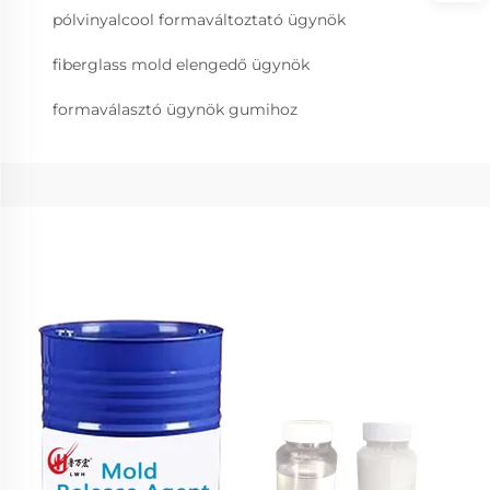
pólvinyalcool formaváltoztató ügynök
fiberglass mold elengedő ügynök
formaválasztó ügynök gumihoz