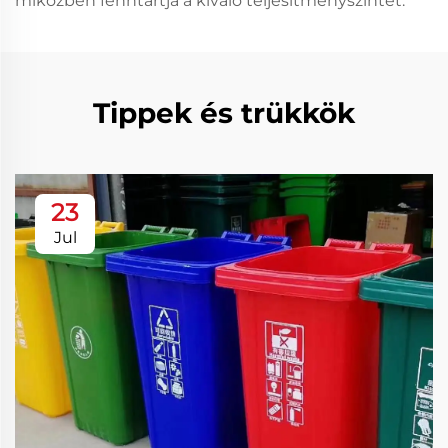
miközben fenntartja a kiváló teljesítményszintet.
Tippek és trükkök
23
Jul