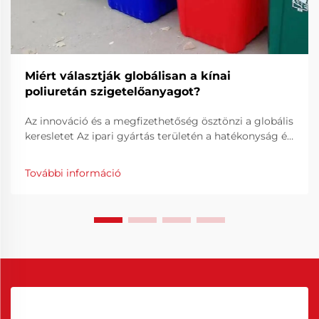
Miért választják globálisan a kínai
poliuretán szigetelőanyagot?
Az innováció és a megfizethetőség ösztönzi a globális
keresletet Az ipari gyártás területén a hatékonyság és
a pontosság kulcsfontosságú elemek a folyamatos
gyártási minőség biztosításában. A kínai poliuretán
További információ
felszabadító szer kulcsfontosságú megoldás...