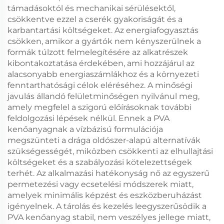
támadásoktól és mechanikai sérülésektől,
csökkentve ezzel a cserék gyakoriságát és a
karbantartási költségeket. Az energiafogyasztás
csökken, amikor a gyártók nem kényszerülnek a
formák túlzott felmelegítésére az alkatrészek
kibontakoztatása érdekében, ami hozzájárul az
alacsonyabb energiaszámlákhoz és a környezeti
fenntarthatósági célok eléréséhez. A minőségi
javulás állandó felületminőségen nyilvánul meg,
amely megfelel a szigorú előírásoknak további
feldolgozási lépések nélkül. Ennek a PVA
kenőanyagnak a vízbázisú formulációja
megszünteti a drága oldószer-alapú alternatívák
szükségességét, miközben csökkenti az elhullajtási
költségeket és a szabályozási kötelezettségek
terhét. Az alkalmazási hatékonyság nő az egyszerű
permetezési vagy ecsetelési módszerek miatt,
amelyek minimális képzést és eszközberuházást
igényelnek. A tárolás és kezelés leegyszerűsödik a
PVA kenőanyag stabil, nem veszélyes jellege miatt,