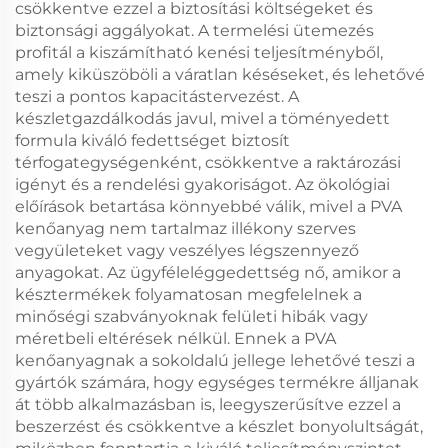
csökkentve ezzel a biztosítási költségeket és
biztonsági aggályokat. A termelési ütemezés
profitál a kiszámítható kenési teljesítményből,
amely kiküszöböli a váratlan késéseket, és lehetővé
teszi a pontos kapacitástervezést. A
készletgazdálkodás javul, mivel a töményedett
formula kiváló fedettséget biztosít
térfogategységenként, csökkentve a raktározási
igényt és a rendelési gyakoriságot. Az ökológiai
előírások betartása könnyebbé válik, mivel a PVA
kenőanyag nem tartalmaz illékony szerves
vegyületeket vagy veszélyes légszennyező
anyagokat. Az ügyféleléggedettség nő, amikor a
késztermékek folyamatosan megfelelnek a
minőségi szabványoknak felületi hibák vagy
méretbeli eltérések nélkül. Ennek a PVA
kenőanyagnak a sokoldalú jellege lehetővé teszi a
gyártók számára, hogy egységes termékre álljanak
át több alkalmazásban is, leegyszerűsítve ezzel a
beszerzést és csökkentve a készlet bonyolultságát,