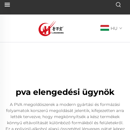
HU
pva elengedési ügynök
A PVA megoldószerek a modern gyártási és formázási
folyamatok korszerű megoldását jelentik, kifejezetten arra
lették tervezve, hogy megkönnyítsék a kész termékek
könnyű eltávolítását különböző formákból és felületekről.
Ez a polivinil-alkohol alapú összetétel lényeges gátat képez