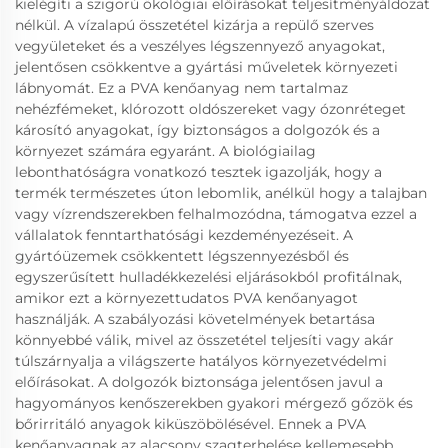
kielégíti a szigorú ökológiai előírásokat teljesítményáldozat
nélkül. A vízalapú összetétel kizárja a repülő szerves
vegyületeket és a veszélyes légszennyező anyagokat,
jelentősen csökkentve a gyártási műveletek környezeti
lábnyomát. Ez a PVA kenőanyag nem tartalmaz
nehézfémeket, klórozott oldószereket vagy ózonréteget
károsító anyagokat, így biztonságos a dolgozók és a
környezet számára egyaránt. A biológiailag
lebonthatóságra vonatkozó tesztek igazolják, hogy a
termék természetes úton lebomlik, anélkül hogy a talajban
vagy vízrendszerekben felhalmozódna, támogatva ezzel a
vállalatok fenntarthatósági kezdeményezéseit. A
gyártóüzemek csökkentett légszennyezésből és
egyszerűsített hulladékkezelési eljárásokból profitálnak,
amikor ezt a környezettudatos PVA kenőanyagot
használják. A szabályozási követelmények betartása
könnyebbé válik, mivel az összetétel teljesíti vagy akár
túlszárnyalja a világszerte hatályos környezetvédelmi
előírásokat. A dolgozók biztonsága jelentősen javul a
hagyományos kenőszerekben gyakori mérgező gőzök és
bőrirritáló anyagok kiküszöbölésével. Ennek a PVA
kenőanyagnak az alacsony szagterhelése kellemesebb