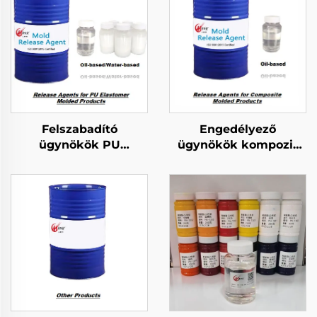
Felszabadító
Engedélyező
ügynökök PU
ügynökök kompozit
elastomernyomtatott
formázott
termékekhez
termékekhez