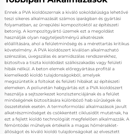
Ennek a PVA kioldószernak a kiváló sokoldalúsága lehetővé
teszi sikeres alkalmazását számos iparágban és gyártási
folyamatban, az űrrepülési kompozitoktól az építészeti
betonig. A kompozitgyártó üzemek ezt a megoldást
használják olyan nagyteljesítményű alkatrészek
előállítására, ahol a felületminőség és a mérettartás kritikus
követelmény. A PVA kioldószert kiválóan alkalmazható
szénszálas, üvegszálas és aramidszálas rendszerekhez,
biztosítva a tiszta kioldódást szálkiszakadás vagy felületi
hibák nélkül. A beton elemek előregyártása profitál a
kiemelkedő kioldó tulajdonságokból, amelyek
megszüntetik a foltokat és felületi hibákat az építészeti
elemeken. A poliuretán habgyártás ezt a PVA kioldószert
használja a sejtszerkezet konzisztenciájának és a felület
minőségének biztosítására különböző hab sűrűségek és
összetételek esetén. A termoformolási alkalmazások javult
alkatrészminőséget és csökkentett ciklusidőt mutatnak, ha
ezt a fejlett kioldó technológiát megfelelően alkalmazzák. A
fémöntödei műhelyek értékelik a magas hőmérséklet-
állóságot és kiváló kioldó tulajdonságokat az elvesztett