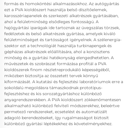
formás és homoköntési alkalmazásokhoz. Az autógyártás
ezt a PVA kioldószert használja belső díszítőelemek,
karosszériapanelek és szerkezeti alkatrészek gyártásában,
ahol a felületminőség elsődleges fontosságú. A
hajógyártási iparágak ide tartoznak az üvegszálas törzsek,
fedélzetek és belső alkatrészek gyártása, amelyek kiváló
felületminőséget és tartósságot igényelnek. A szélenergia-
szektor ezt a technológiát használja turbinapengek és
gépházas alkatrészek előállítására, ahol a konzisztens
minőség és a gyártási hatékonyság elengedhetetlen. A
művészetek és szobrászat formázása profitál a PVA
kioldószerek finom részletreprodukáló képességéből,
miközben biztosítja az összetett tervek könnyű
kiformázását. A kutatási és fejlesztési laboratóriumok erre a
sokoldalú megoldásra támaszkodnak prototípus-
fejlesztéshez és kis sorozatgyártáshoz különböző
anyagrendszerekben. A PVA kioldószert zökkenőmentesen
alkalmazható különböző felviteli módszerekhez, beleértve
permetező rendszereket, ecsetelést és automatizált
adagoló berendezéseket, így rugalmasságot biztosít
különböző gyártási léptékekhez és követelményekhez.