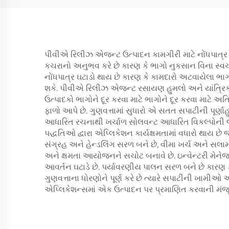
પીવીએ રિલીઝ એજન્ટ ઉત્પાદન કામગીરી માટે નોંધપાત્ર ખ
કચરાનો અનુભવ કરે છે કારણ કે ભાગો નુકસાન વિના સ્વચ્છ 
નોંધપાત્ર ઘટાડો થાય છે કારણ કે કામદારો અટવાયેલા ભાગો
શકે. પીવીએ રિલીઝ એજન્ટ રસાયણ હુમલો અને યાંત્રિક 
ઉત્પાદકો ભાગોને દૂર કરવા માટે ભાગોને દૂર કરવા માટે અ
ફાળો આપે છે. ગુણવત્તામાં સુધારો એ સતત સપાટીની પૂર્ણા
આધારિત રચનાથી ખર્ચાળ સોલવન્ટ આધારિત વિકલ્પોની જર
પદ્ધતિઓ દ્વારા એપ્લિકેશન કાર્યક્ષમતામાં વધારો થાય 
સંગ્રહ અને હેન્ડલિંગ સરળ બને છે, વીમા ખર્ચ અને સલા
અને ક્ષમતા આયોજનને સચોટ બનાવે છે. ઇન્વેન્ટરી મેનેજમેન
આવર્તન ઘટાડે છે. પર્યાવરણીય પાલન સરળ બને છે કારણ
ગુણવત્તાના ધોરણોને પૂર્ણ કરે છે ત્યારે સપાટીની ખામી
એપ્લિકેશન્સમાં એક ઉત્પાદન પર પ્રમાણિત કરવાની મંજૂરી 