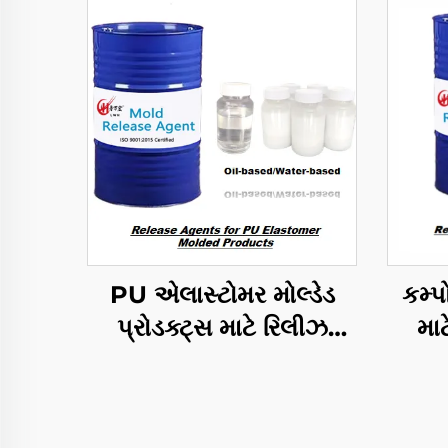
PU એલાસ્ટોમર મોલ્ડેડ
કમ્પ
પ્રોડક્ટ્સ માટે રિલીઝ
મા
એજન્ટ્સ