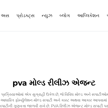
 અસ
પ્રોડક્ટ્સ
ન્યુઝ
બ્લોગ
આપ્લિકેશન
pva મોલ્ડ રીલીઝ એજન્ટ
રક્રિયાઓમાં એક સુગ્રાહી ઉકેલ છે, જે વિવિધ મોલ્ડ અને સપાટીઓમાં
-આધારિત ફોર્મ્યુલેશન મોલ્ડ સપાટી અને કાસ્ટ અથવા આકાર આપવામ
પાટીની ગુણવત્તા જાળવી રાખે છે. PVA રિલીઝ એજન્ટ મોલ્ડ સપાટી પર