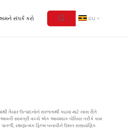
અમને સંપર્ક કરો
GU
થી તૈયાર ઉત્પાદનોને સરળતાથી કાઢવા માટે ખાસ રીતે
ાં આવતી સામગ્રી વચ્ચે એક આવશ્યક બેરિયર તરીકે કામ
 પાતળી, રક્ષણાત્મક ફિલ્મ બનાવીને ઉન્નત રાસાયણિક