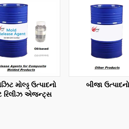
ોઝિટ મોલ્ડ્ડ ઉત્પાદનો
બીજા ઉત્પાદન
ટે રિલીઝ એજન્ટ્સ