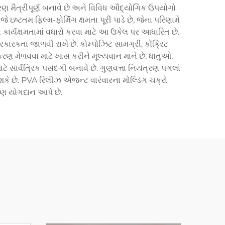
યાવરણ મૈત્રીપૂર્ણ બનાવે છે અને વિવિધ ઔદ્યોગિક ઉપયોગો
્ટતમ ફિલ્મ-ફોર્મિંગ ક્ષમતા પૂરી પાડે છે, જેના પરિણામે
ર્યક્ષમતામાં વધારો કરવા માટે આ ઉકેલ પર આધારિત છે.
ારકતા જાળવી રાખે છે. કોમ્પોઝિટ સામગ્રી, કોંક્રિટ
 મેળવવા માટે ખાસ કરીને મૂલ્યવાન માને છે. ધાતુઓ,
સાર્વત્રિક પસંદગી બનાવે છે. ગુણવત્તા નિયંત્રણ પગલાં
 શકે છે. PVA રિલીઝ એજન્ટ વારંવારના મોલ્ડિંગ ચક્રો
પણ યોગદાન આપે છે.