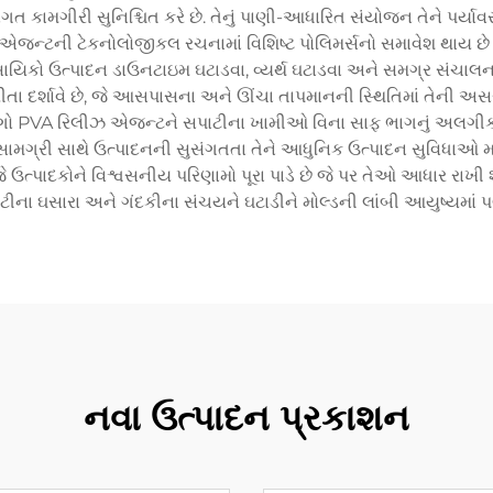
 સુસંગત કામગીરી સુનિશ્ચિત કરે છે. તેનું પાણી-આધારિત સંયોજન તેને પર્
જન્ટની ટેકનોલોજીકલ રચનામાં વિશિષ્ટ પોલિમર્સનો સમાવેશ થાય છે જે ઇષ
િકો ઉત્પાદન ડાઉનટાઇમ ઘટાડવા, વ્યર્થ ઘટાડવા અને સમગ્ર સંચાલન કા
તા દર્શાવે છે, જે આસપાસના અને ઊંચા તાપમાનની સ્થિતિમાં તેની અસરક
ોગો PVA રિલીઝ એજન્ટને સપાટીના ખામીઓ વિના સાફ ભાગનું અલગીકરણ
ામગ્રી સાથે ઉત્પાદનની સુસંગતતા તેને આધુનિક ઉત્પાદન સુવિધાઓ માટે 
 જે ઉત્પાદકોને વિશ્વસનીય પરિણામો પૂરા પાડે છે જે પર તેઓ આધાર રાખી
ીના ઘસારા અને ગંદકીના સંચયને ઘટાડીને મોલ્ડની લાંબી આયુષ્યમાં 
નવા ઉત્પાદન પ્રકાશન