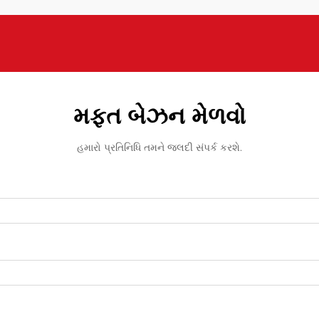
મફત બેઝન મેળવો
હમારો પ્રતિનિધિ તમને જલદી સંપર્ક કરશે.