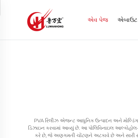
એવ પેજ
એબાઉટ
PVA રિલીઝ એજન્ટ આધુનિક ઉત્પાદન અને મોલ્ડિંગ પ્
ડિઝાઇન કરવામાં આવ્યું છે. આ પોલિવિનાઇલ આલ્કોહોલ
કરે છે, જે અણગમતી ચોંટણને અટકાવે છે અને સારી સ