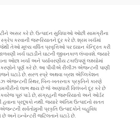
 લીટીને અસર કરે છે. ઉત્પાદન સુવિધાઓ ઓછી સામગ્રીના
ક્રેપ કરવાની જરૂરિયાતને દૂર કરે છે. શ્રમ ખર્ચમાં
ી તેઓ મૂલ્ય વર્ધિત પ્રવૃત્તિઓ પર ધ્યાન કેન્દ્રિત કરી
ાળવણી ખર્ચ ઘટાડીને ઘાટની જીવનકાળ લંબાવશે. જ્યારે
તાના ઓછા ખર્ચા અને પર્યાવરણીય ટકાઉપણું લક્ષ્યોમાં
પષ્ટીકરણોને પૂર્ણ કરે છે. આ પીવીએ રીલીઝ એજન્ટની પાણી
ને ઘટાડે છે. સરળ સ્પ્રે અથવા બ્રશ એપ્લિકેશન
િલીઝ એજન્ટની સ્થિર, બિન-ખતરનાક પ્રકૃતિને કારણે
ામગીરીનો લાભ થાય છે જે અણધારી વિલંબને દૂર કરે છે
કવરેજ પૂરું પાડે છે, સંગ્રહની જરૂરિયાતો અને ઓર્ડર
હવાના પ્રદૂષકો નથી. જ્યારે અંતિમ ઉત્પાદનો સતત
 એજન્ટની સર્વતોમુખી પ્રકૃતિ ઉત્પાદકોને બહુવિધ
છે અને ઇન્વેન્ટરી જટિલતાને ઘટાડે છે.