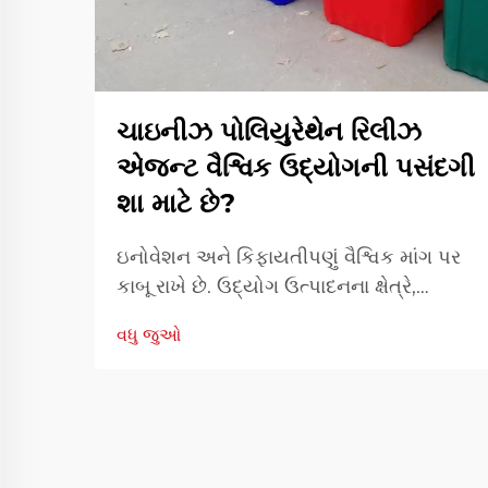
ચાઇનીઝ પોલિયુરેથેન રિલીઝ
એજન્ટ વૈશ્વિક ઉદ્યોગની પસંદગી
શા માટે છે?
ઇનોવેશન અને કિફાયતીપણું વૈશ્વિક માંગ પર
કાબૂ રાખે છે. ઉદ્યોગ ઉત્પાદનના ક્ષેત્રે,
કાર્યક્ષમતા અને ચોકસાઈ એ સતત ઉત્પાદન
વધુ જુઓ
ગુણવત્તા સુનિશ્ચિત કરવા માટેના મુખ્ય તત્વો છે.
ચાઇનીઝ પોલિયુરેથેન રિલીઝ એજન્ટ એ
એક મહત્વપૂર્ણ ઉપાય તરીકે ઉભરી આવ્યો
છે...