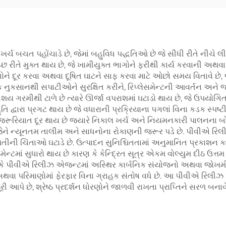
ર્ચ બચત પહોંચાડે છે, જેમાં બહુવિધ પદ્ધતિઓ છે જે સીધી રીતે નીચે
રીતે મુક્ત થાય છે, જે ખામીયુક્ત ભાગોને ફરીથી કાર્ય કરવાની અથવા સ્
ને દૂર કરવા અથવા દૂષિત ઘાટને સાફ કરવા માટે ઓછો સમય વિતાવે છે, જેથ
નુકસાનથી સપાટીઓને સુરક્ષિત કરીને, રિપ્લેસમેન્ટની આવર્તન અને જ
તિશય ગરમીથી ટાળે છે ત્યારે ઊર્જા વપરાશમાં ઘટાડો થાય છે, જે ઉપયોગિ
હુતિ દ્વારા પ્રગટ થાય છે જે વધારાની પ્રક્રિયાના પગલાં વિના કડક સ્
ૂરિયાત દૂર થાય છે જ્યારે નિકાલ ખર્ચ અને નિયમનકારી પાલનના બોજ
છે જેને ન્યૂનતમ તાલીમ અને સાધનોના રોકાણની જરૂર પડે છે. પીવીએ ર
મતીની ચિંતાઓ ઘટાડે છે. ઉત્પાદન સુનિશ્ચિતતામાં અનુમાનિત પ્રકાશન ક
્ટમાં સુધારો થાય છે કારણ કે કેન્દ્રિત સૂત્ર એકમ વોલ્યુમ દીઠ ઉત્તમ 
 કે પીવીએ રિલીઝ એજન્ટમાં અસ્થિર કાર્બનિક સંયોજનો અથવા જોખમી 
ઓ અથવા પરિમાણોમાં ફેરફાર વિના ગ્રાહક સંતોષ વધે છે. આ પીવીએ રિલીઝ
આપે છે, શ્રેષ્ઠ પ્રદર્શન ધોરણોને જાળવી રાખતા પ્રાપ્તિને સરળ બનાવે 