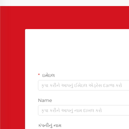
ઇમેઇલ
Name
કંપનીનું નામ