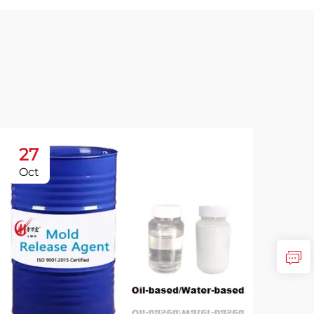
27
2
Oct
Oc