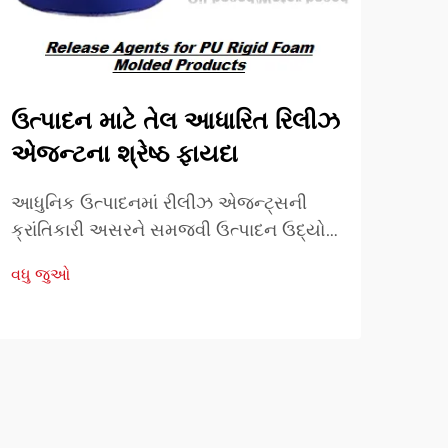
ઉત્પાદન માટે તેલ આધારિત રિલીઝ
ફી
એજન્ટના શ્રેષ્ઠ ફાયદા
રી
છે?
આધુનિક ઉત્પાદનમાં રીલીઝ એજન્ટ્સની
ક્રાંતિકારી અસરને સમજવી ઉત્પાદન ઉદ્યોગ
પોલિ
ઉત્પાદન કાર્યક્ષમતા અને ઉત્પાદન ગુણવત્તામાં
એજન્
વધુ જુઓ
સુધારો કરવા માટેના નવીન ઉકેલો સાથે
કેટલ
વધુ 
વિકસીત થઈ રહ્યો છે. આ નવીનતાઓ પૈકી,
ઉત્પ
તેલ-આધારિત રીલીઝ...
અને 
ઘણી 