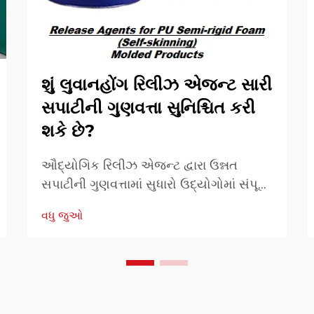
શું લુવાનહોંગ રિલીઝ એજન્ટ સારી
સપાટીની ગુણવત્તા સુનિશ્ચિત કરી
શકે છે?
ઔદ્યોગિક રિલીઝ એજન્ટ દ્વારા ઉન્નત
સપાટીની ગુણવત્તામાં સુધારો ઉદ્યોગોમાં સંપૂર્ણ
સપાટીની ગુણવત્તા માટેની ખાસ પડકાર લાંબા
વધુ જુઓ
સમયથી ચાલી આવી રહી છે. રિલીઝ એજન્ટ
સરળ, ખામીરહિત...