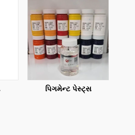
ો
પિગમેન્ટ પેસ્ટ્સ