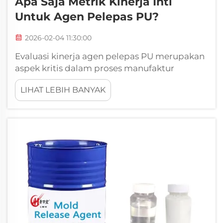
Apa Saja Metrik Kinerja Inti
Untuk Agen Pelepas PU?
2026-02-04 11:30:00
Evaluasi kinerja agen pelepas PU merupakan
aspek kritis dalam proses manufaktur
poliuretan, yang secara langsung
LIHAT LEBIH BANYAK
memengaruhi kualitas produk, efisiensi
produksi, dan biaya operasional. Formula
kimia khusus ini berfungsi sebagai e...