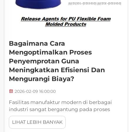
Bagaimana Cara
Mengoptimalkan Proses
Penyemprotan Guna
Meningkatkan Efisiensi Dan
Mengurangi Biaya?
2026-02-09 16:00:00
Fasilitas manufaktur modern di berbagai
industri sangat bergantung pada proses
penyemprotan untuk mencapai aplikasi
LIHAT LEBIH BANYAK
pelapisan yang konsisten, perlakuan
permukaan, dan hasil akhir produk. Efisiensi