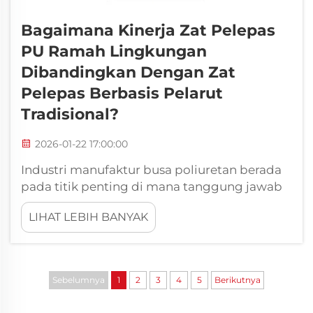
Bagaimana Kinerja Zat Pelepas
PU Ramah Lingkungan
Dibandingkan Dengan Zat
Pelepas Berbasis Pelarut
Tradisional?
2026-01-22 17:00:00
Industri manufaktur busa poliuretan berada
pada titik penting di mana tanggung jawab
lingkungan bertemu dengan efisiensi
LIHAT LEBIH BANYAK
produksi. Produsen modern menghadapi
tekanan yang semakin meningkat untuk
menerapkan praktik berkelanjutan sambil
tetap mempertahankan kinerja tinggi...
Sebelumnya
1
2
3
4
5
Berikutnya