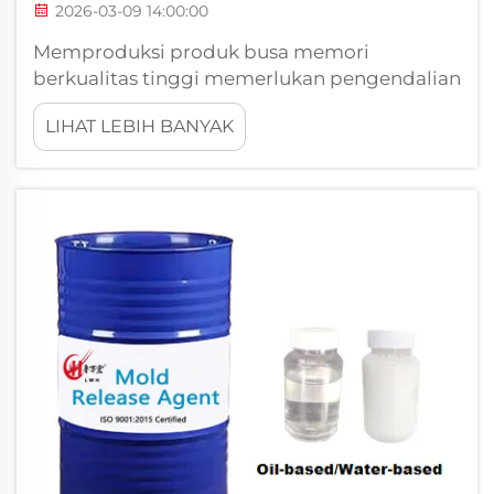
2026-03-09 14:00:00
Memproduksi produk busa memori
berkualitas tinggi memerlukan pengendalian
presisi terhadap proses demolding guna
LIHAT LEBIH BANYAK
mencegah cacat mahal dan pemborosan
bahan. Agen pelepas busa memori
memainkan peran krusial dalam memastikan
pemisahan yang lancar antara busa yang
telah mengeras dari cetakan...