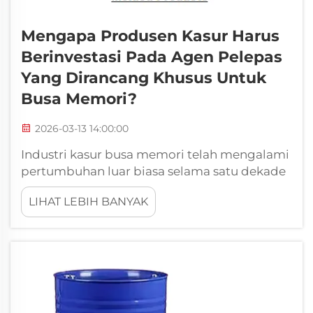
Mengapa Produsen Kasur Harus
Berinvestasi Pada Agen Pelepas
Yang Dirancang Khusus Untuk
Busa Memori?
2026-03-13 14:00:00
Industri kasur busa memori telah mengalami
pertumbuhan luar biasa selama satu dekade
terakhir, dengan produsen terus-menerus
LIHAT LEBIH BANYAK
mencari cara untuk mengoptimalkan
efisiensi produksi dan kualitas produk. Salah
satu komponen kritis yang secara signifikan
memengaruhi kedua aspek—yaitu manu...