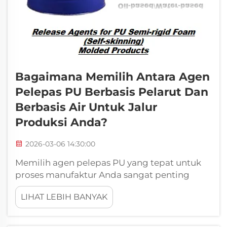
Bagaimana Memilih Antara Agen
Pelepas PU Berbasis Pelarut Dan
Berbasis Air Untuk Jalur
Produksi Anda?
2026-03-06 14:30:00
Memilih agen pelepas PU yang tepat untuk
proses manufaktur Anda sangat penting
guna menjaga konsistensi kualitas produk
LIHAT LEBIH BANYAK
dan efisiensi operasional. Formula kimia
khusus ini memainkan peran vital dalam
produksi busa poliuretan dengan