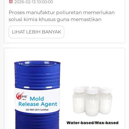
2026-02-13 10:00:00
Proses manufaktur poliuretan memerlukan
solusi kimia khusus guna memastikan
keberhasilan operasi pencetakan dan
LIHAT LEBIH BANYAK
pelepasan produk. Di antara komponen
paling kritis dalam rantai manufaktur ini
adalah agen pelepas PU, yang berperan
sebagai elemen penting...