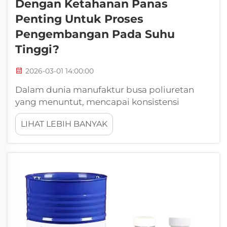
Dengan Ketahanan Panas
Penting Untuk Proses
Pengembangan Pada Suhu
Tinggi?
2026-03-01 14:00:00
Dalam dunia manufaktur busa poliuretan
yang menuntut, mencapai konsistensi
kualitas produk sekaligus mempertahankan
LIHAT LEBIH BANYAK
siklus produksi yang efisien memerlukan
perhatian cermat terhadap setiap komponen
dalam proses tersebut. Di antara komponen
paling kritis—namun sering kali diabaikan—...