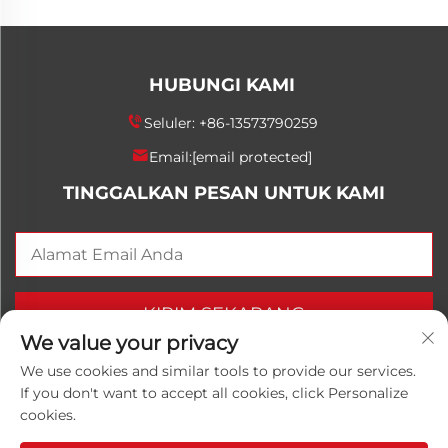
HUBUNGI KAMI
Seluler:
+86-13573790259
Email:
[email protected]
TINGGALKAN PESAN UNTUK KAMI
KIRIM SEKARANG
We value your privacy
We use cookies and similar tools to provide our services.
If you don't want to accept all cookies, click Personalize
Hak Cipta © 2026 China Shandong Luwanhong
cookies.
Chemical Co., Ltd. Seluruh hak dilindungi.
Kebijakan