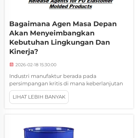
Bagaimana Agen Masa Depan
Akan Menyeimbangkan
Kebutuhan Lingkungan Dan
Kinerja?
2026-02-18 15:30:00
Industri manufaktur berada pada
persimpangan kritis di mana keberlanjutan
lingkungan dan kinerja operasional harus
LIHAT LEBIH BANYAK
bersatu secara harmonis. Seiring
meningkatnya tekanan regulasi dan
tumbuhnya kesadaran konsumen,
perusahaan di berbagai sektor sedang...