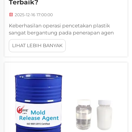
Terbaik?
2025-12-16 17:00:00
Keberhasilan operasi pencetakan plastik
sangat bergantung pada penerapan agen
pelepas plastik yang tepat guna memastikan
LIHAT LEBIH BANYAK
proses demolding yang lancar dan menjaga
kualitas produk. Memahami teknik yang
benar dalam mengaplikasikan formula kimia
penting ini...