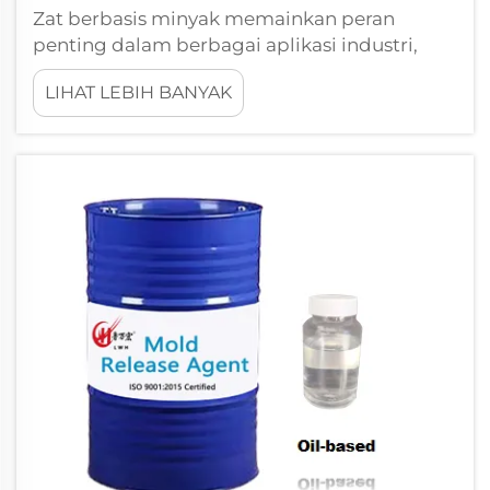
Zat berbasis minyak memainkan peran
penting dalam berbagai aplikasi industri,
mulai dari proses manufaktur hingga
LIHAT LEBIH BANYAK
perlakuan kimia. Formulasi khusus ini
memerlukan kondisi penyimpanan yang
tepat dan protokol penanganan yang hati-
hati agar efektivitasnya tetap terjaga...