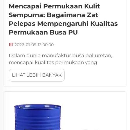
Mencapai Permukaan Kulit
Sempurna: Bagaimana Zat
Pelepas Mempengaruhi Kualitas
Permukaan Busa PU
2026-01-09 13:00:00
Dalam dunia manufaktur busa poliuretan,
mencapai kualitas permukaan yang
sempurna tetap menjadi salah satu
LIHAT LEBIH BANYAK
tantangan paling kritis yang dihadapi oleh
produsen industri. Kualitas kulit produk akhir
secara langsung memengaruhi daya tarik
estetika maupun fungsionalitas...