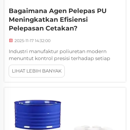
Bagaimana Agen Pelepas PU
Meningkatkan Efisiensi
Pelepasan Cetakan?
2025-11-17 14:32:00
Industri manufaktur poliuretan modern
menuntut kontrol presisi terhadap setiap
variabel produksi, dengan efisiensi pelepasan
LIHAT LEBIH BANYAK
cetakan menjadi salah satu faktor paling
kritis yang menentukan kualitas produk dan
biaya operasional. Penerapan strategis agen
pelepas khusus...