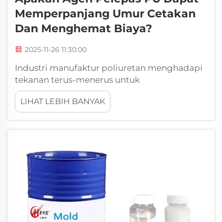
Memperpanjang Umur Cetakan
Dan Menghemat Biaya?
2025-11-26 11:30:00
Industri manufaktur poliuretan menghadapi
tekanan terus-menerus untuk
mengoptimalkan efisiensi produksi sambil
LIHAT LEBIH BANYAK
menjaga kualitas produk. Salah satu faktor
kritis yang secara signifikan memengaruhi
biaya operasional maupun keberhasilan
manufaktur adalah penggunaan efektif ...