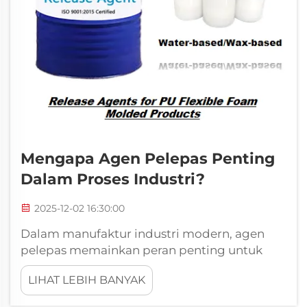
Mengapa Agen Pelepas Penting
Dalam Proses Industri?
2025-12-02 16:30:00
Dalam manufaktur industri modern, agen
pelepas memainkan peran penting untuk
memastikan kelancaran proses produksi dan
LIHAT LEBIH BANYAK
menjaga kualitas produk di berbagai
aplikasi. Formulasi kimia khusus ini berfungsi