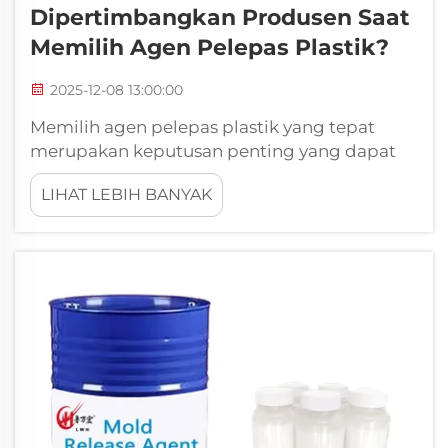
Dipertimbangkan Produsen Saat
Memilih Agen Pelepas Plastik?
2025-12-08 13:00:00
Memilih agen pelepas plastik yang tepat
merupakan keputusan penting yang dapat
secara signifikan memengaruhi efisiensi
LIHAT LEBIH BANYAK
manufaktur, kualitas produk, dan biaya
produksi secara keseluruhan. Proses
manufaktur modern sangat bergantung
pada solusi pelepas cetakan yang efektif
untuk...