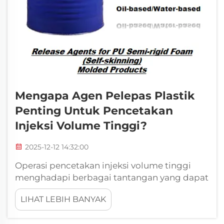
Mengapa Agen Pelepas Plastik
Penting Untuk Pencetakan
Injeksi Volume Tinggi?
2025-12-12 14:32:00
Operasi pencetakan injeksi volume tinggi
menghadapi berbagai tantangan yang dapat
secara signifikan memengaruhi
LIHAT LEBIH BANYAK
produktivitas, kualitas produk, dan
profitabilitas keseluruhan. Di antara faktor