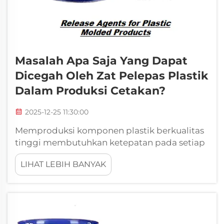
Masalah Apa Saja Yang Dapat
Dicegah Oleh Zat Pelepas Plastik
Dalam Produksi Cetakan?
2025-12-25 11:30:00
Memproduksi komponen plastik berkualitas
tinggi membutuhkan ketepatan pada setiap
tahap produksi, dan salah satu faktor paling
LIHAT LEBIH BANYAK
kritis yang memengaruhi keberhasilan
adalah penggunaan zat pelepas yang tepat.
Zat pelepas plastik berfungsi sebagai
penghalang penting antara...