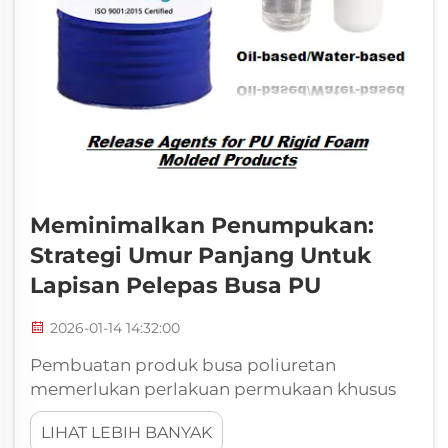
Meminimalkan Penumpukan:
Strategi Umur Panjang Untuk
Lapisan Pelepas Busa PU
2026-01-14 14:32:00
Pembuatan produk busa poliuretan
memerlukan perlakuan permukaan khusus
untuk mencegah lengketnya cetakan dengan
LIHAT LEBIH BANYAK
komponen jadi. Efektivitas lapisan pelepas