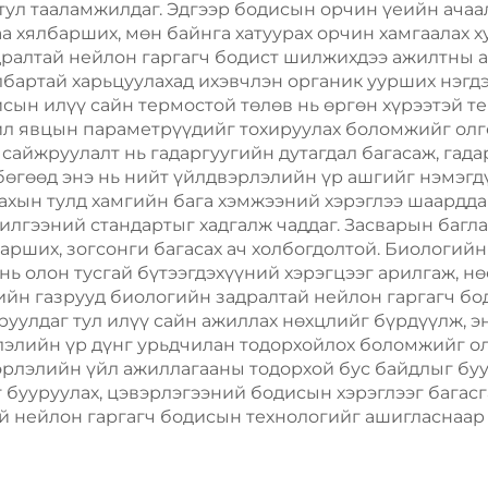
тул тааламжилдаг. Эдгээр бодисын орчин үеийн ачаа
агаа хялбарших, мөн байнга хатуурах орчин хамгаала
дралтай нейлон гаргагч бодист шилжихдээ ажилтны а
бартай харьцуулахад ихэвчлэн органик уурших нэгдэл
сын илүү сайн термостой төлөв нь өргөн хүрээтэй т
йл явцын параметрүүдийг тохируулах боломжийг олг
 сайжруулалт нь гадаргуугийн дутагдал багасаж, гад
 бөгөөд энэ нь нийт үйлдвэрлэлийн үр ашгийг нэмэг
гахын тулд хамгийн бага хэмжээний хэрэглээ шаардда
лгээний стандартыг хадгалж чаддаг. Засварын баглал
арших, зогсонги багасах ач холбогдолтой. Биологийн
нь олон тусгай бүтээгдэхүүний хэрэгцээг арилгаж, 
рийн газрууд биологийн задралтай нейлон гаргагч б
руулдаг тул илүү сайн ажиллах нөхцлийг бүрдүүлж, э
элийн үр дүнг урьдчилан тодорхойлох боломжийг олг
рлэлийн үйл ажиллагааны тодорхой бус байдлыг буу
бууруулах, цэвэрлэгээний бодисын хэрэглээг багасга
й нейлон гаргагч бодисын технологийг ашигласнаар 