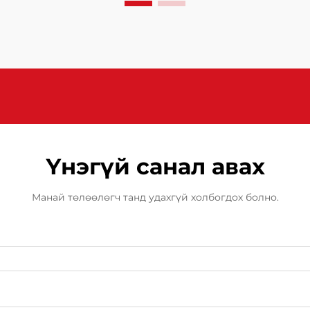
гадаргуугийн чанар нь эстетик
болон ажиллагааны хувьд чухал
үүрэг гүйцэтгэдэг. FRP-ийн
гадаргуугийн цэвэрлэгээний
агентууд нь үйлдвэрлэлийн явцад
чухал бүрэлдэхүүн хэсгүүд юм...
Үнэгүй санал авах
Манай төлөөлөгч танд удахгүй холбогдох болно.