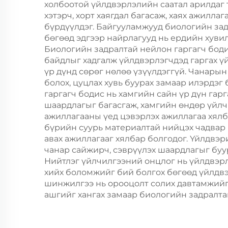
холбоотой үйлдвэрлэлийн саатал арилдаг 
хэтэрч, хорт хаягдал багасаж, хаях ажилл
бүрдүүлдэг. Байгууламжууд биологийн за
бөгөөд эдгээр найрлагууд нь ердийн хувил
Биологийн задралтай нейлон гаргагч боди
байдлыг хадгалж үйлдвэрлэгчдэд гаргах ү
үр дүнд сөрөг нөлөө үзүүлдэггүй. Чанарын
болох, цуцлах хувь буурах замаар илэрдэг
гаргагч бодис нь хамгийн сайн үр дүн гар
шаардлагыг багасгаж, хамгийн өндөр үйлчи
ажиллагааны үед цэвэрлэх ажиллагаа хялб
бүрийн суурь материалтай нийцэх чадвар 
авах ажиллагааг хялбар болгодог. Үйлдвэ
чанар сайжирч, сэврүүлэх шаардлагыг буу
Нийтлэг үйлчилгээний онцлог нь үйлдвэрл
хийх боломжийг бий болгох бөгөөд үйлдвэ
шинжилгээ нь орооцолт солих давтамжийг 
ашгийг хангах замаар биологийн задралта