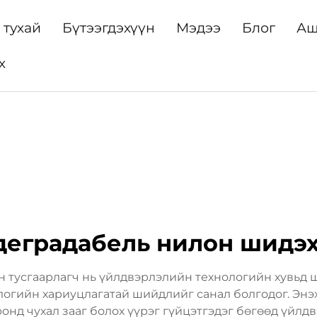
 тухай
Бүтээгдэхүүн
Мэдээ
Блог
Аш
х
деградабель нилон шидэх
 тусгаарлагч нь үйлдвэрлэлийн технологийн хувьд ш
логийн хариуцлагатай шийдлийг санал болгодог. Энэ
ронд чухал зааг болох үүрэг гүйцэтгэдэг бөгөөд үйл