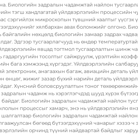
ана. Биологийн задралын чадамжтай найлон тусгаарла
еийн тэгш хандлагатай үйлдвэрлэлийн процессийн чух
ас сэргийлэх микроскопын түвшний хаалтыг үүсгэх ү
тээгдэхүүнийг хялбархан авах боломжийг олгоно. Б
ь байгалийн нөхцөлд биологийн замаар задрах чадва
лдаг. Эдгээр тусгаарлагчууд нь өндөр температурта
йлдвэрлэлийн явцад тогтмол тусгаарлалтын шинж ча
ь гадаргуугийн тосолтыг сайжруулж, үрэлтийн коэф
гийн бага хэмжээнд хүргэдэг. Үйлдвэрлэлийн салбар
й электроник, анагаахын багаж, авиацийн деталь үйл
он өнцөг, жижиг зазар бүхий нарийн деталь үйлдвэр
байдаг. Хүнсний боловсруулалтын тоног төхөөрөмжий
задралын чадамж нь хэрэглэгчдэд шууд хүрэх бүтээгд
байдаг. Биологийн задралын чадамжтай найлон тусг
мчлолын процессыг хамарч, энэ нь үйлдвэрлэлийн я
 шалгалтаар биологийн задралын чадамжтай найлон 
гаажуулсан бөгөөд бүтээгдэхүүний чанарыг хэзээ ч
вэрлэлийн орчинд түүний найдвартай байдлыг харуу