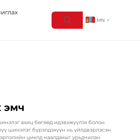
иглах
MN
 эмч
инэлэг ахиц бөгөөд идэвхжүүлэх болон
хүү шинэлэг бүрэлдэхүүн нь үйлдвэрлэсэн
двэрлэлийн циклд наалдахыг урьдчилан