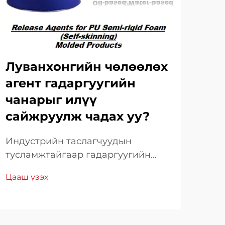
Луванхонгийн чөлөөлөх
Нь
агент гадаргуугийн
үй
чанарыг илүү
ши
сайжруулж чадах уу?
яа
Индустрийн таслагчуудын
Пол
тусламжтайгаар гадаргуугийн
үйл
чанарыг дээшлүүлэх
тал
Цааш үзэх
Цаа
Үйлдвэрлэлийн салбарт
үүр
гадаргуугийн боловсруулалтын
үйл
боловсронгуй чанарыг хангах нь
тур
урт хугацаанд салбарын өмнө
түү