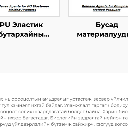
PU Эластик
Бусад
бутархайны
материалууд
дөгчийн ажлыг
хангамжто
зохицуулах
бутархайг гар
тусгайлал
агент
с нь орооцолтын амьдралыг уртасгаж, засвар үйлчи
ул хэмнэлт ихтэй байдаг. Уламжлалт гаргагч бодисуу
рооцолт солих шаардлагатай болдог байна. Харин би
йн ихээр багасгадаг. Биологийн задралтай нейлон г
үүд үйлдвэрлэлийн бүтээмж сайжирч, хэсгүүд зогсох