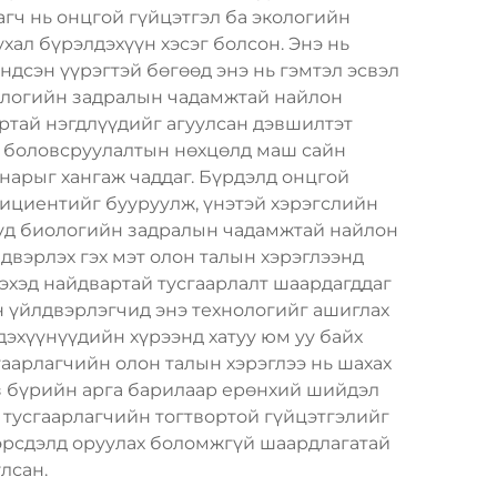
гч нь онцгой гүйцэтгэл ба экологийн
ал бүрэлдэхүүн хэсэг болсон. Энэ нь
ндсэн үүрэгтэй бөгөөд энэ нь гэмтэл эсвэл
иологийн задралын чадамжтай найлон
ртай нэгдлүүдийг агуулсан дэвшилтэт
й боловсруулалтын нөхцөлд маш сайн
нарыг хангаж чаддаг. Бүрдэлд онцгой
фициентийг бууруулж, үнэтэй хэрэгслийн
ууд биологийн задралын чадамжтай найлон
двэрлэх гэх мэт олон талын хэрэглээнд
лэхэд найдвартай тусгаарлалт шаардагддаг
н үйлдвэрлэгчид энэ технологийг ашиглах
эхүүнүүдийн хүрээнд хатуу юм уу байх
аарлагчийн олон талын хэрэглээ нь шахах
нз бүрийн арга барилаар ерөнхий шийдэл
тусгаарлагчийн тогтвортой гүйцэтгэлийг
 эрсдэлд оруулах боломжгүй шаардлагатай
лсан.