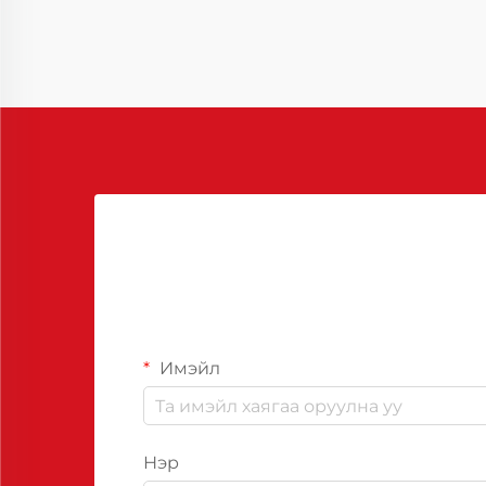
бодисууд нь тогтвортой, үр
ашигтай шийдэл санал болгодог.
Имэйл
Нэр