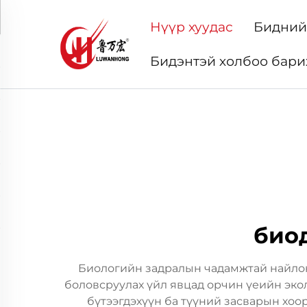
Нүүр хуудас
Бидний
Бидэнтэй холбоо бари
био
Биологийн задралын чадамжтай найлон
боловсруулах үйл явцад орчин үеийн эко
бүтээгдэхүүн ба түүний засварын хоо