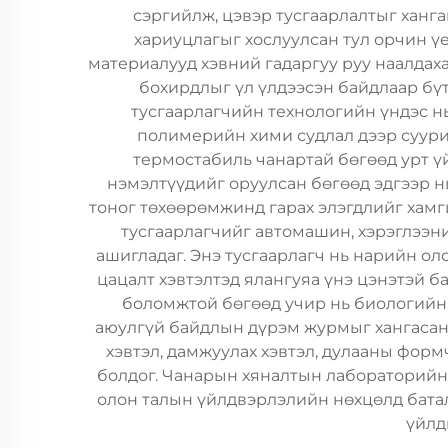
сэргийлж, цэвэр тусгаарлалтыг ханг
хариуцлагыг хослуулсан тул орчин ү
материалууд хэвний гадаргуу руу наалдаха
бохирдлыг үл үлдээсэн байдлаар бү
тусгаарлагчийн технологийн үндэс н
полимерийн хими судлал дээр суури
термостабиль чанартай бөгөөд урт ү
нэмэлтүүдийг оруулсан бөгөөд эдгээр н
тоног төхөөрөмжинд гарах элэгдлийг хам
тусгаарлагчийг автомашин, хэрэглээни
ашигладаг. Энэ тусгаарлагч нь нарийн ол
цацалт хэвтэлтэд ялангуяа үнэ цэнэтэй 
боломжтой бөгөөд учир нь биологийн 
аюулгүй байдлын дүрэм журмыг хангасан 
хэвтэл, дамжуулах хэвтэл, дулааны фор
болдог. Чанарын хяналтын лабораторийн
олон талын үйлдвэрлэлийн нөхцөлд батал
үйлд