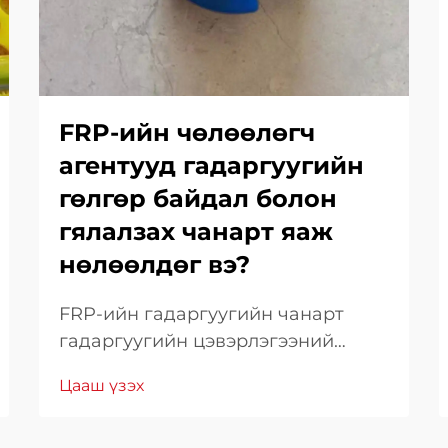
FRP-ийн чөлөөлөгч
агентууд гадаргуугийн
гөлгөр байдал болон
гялалзах чанарт яаж
нөлөөлдөг вэ?
FRP-ийн гадаргуугийн чанарт
гадаргуугийн цэвэрлэгээний
агентуудын нөлөөллийг ойлгох.
Цааш үзэх
Шингээн эсэргүүцэгч полимер
(FRP) композит бүтээцийн