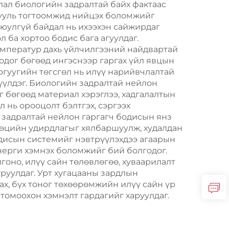
лал биологийн задралтай байх фактаас
х хууль тогтоомжид нийцэх боломжийг
юулгүй байдал нь ихээхэн сайжирдаг
 ба хортоо бодис бага агуулдаг.
емператур дахь үйлчилгээний найдвартай
одог бөгөөд ингэснээр гаргах үйл явцын
аргуугийн төгсгөл нь илүү нарийвчлалтай
дүүлдэг. Биологийн задралтай нейлон
г бөгөөд материал хэрэглээ, хадгалалтын
 нь орооцолт бэлтгэх, сэргээх
 задралтай нейлон гаргагч бодисын янз
нөөцийн удирдлагыг хялбаршуулж, худалдан
одисын системийг нэвтрүүлэхдээ агаарын
нерги хэмнэх боломжийг бий болгодог.
оно, илүү сайн төлөвлөгөө, хуваарилалт
руулдаг. Урт хугацааны зардлын
х, бүх тоног төхөөрөмжийн илүү сайн үр
томоохон хэмнэлт гардагийг харуулдаг.