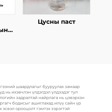
Цусны паст
ын
й
гах
лгээний шаардлагыг бууруулах замаар
д нь ихэвчлэн үлдэгдэл үлдээдэг тул
ологийн задралтай найрлага нь цэвэрхэн
аргагч бодисыг ашиглахад илүү сайн үр
 эсвэл орооцолт гэмтэх зэрэгтэй