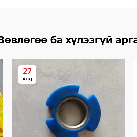
Зөвлөгөө ба хүлээгүй арг
27
Aug