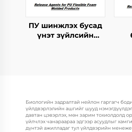
ПУ шинжлэх бусад
үнэт зүйлсийн
хангамжтой
мөр
бутархайг гаргах
агент
Биологийн задралтай нейлон гаргагч боди
үйлдвэрлэлийн ашгийг шууд нэмэгдүүлдэг т
давтан цэвэрлэх, мөн зарим тохиолдолд о
үйлчлэх чанараараа эдгээр асуудлыг хамги
дүнтэй ажилладаг тул үйлдвэрийн менежер