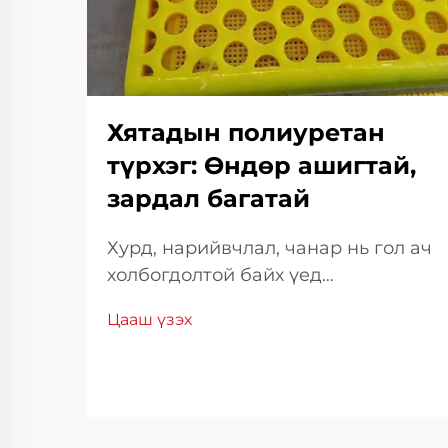
Хятадын полиуретан
түрхэг: Өндөр ашигтай,
зардал багатай
Хурд, нарийвчлал, чанар нь гол ач
холбогдолтой байх үед
материалын сонголт болон
Цааш үзэх
боловсруулалтын багажийн
сонголт нь нийт үр дүнг
шийдвэрлэхэд чухал нөлөө
үзүүлдэг. Эдгээр дунд Японд
үйлдвэрлэгдэж буй химийн