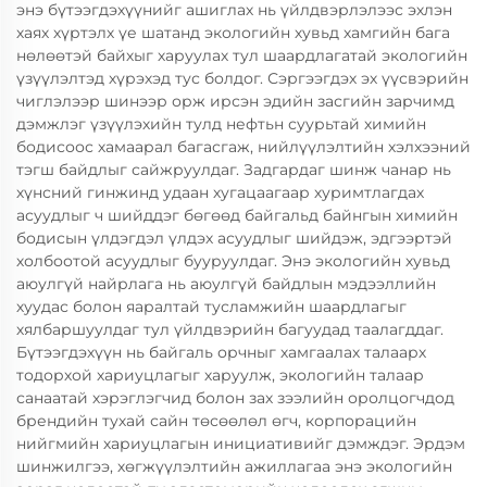
энэ бүтээгдэхүүнийг ашиглах нь үйлдвэрлэлээс эхлэн
хаях хүртэлх үе шатанд экологийн хувьд хамгийн бага
нөлөөтэй байхыг харуулах тул шаардлагатай экологийн
үзүүлэлтэд хүрэхэд тус болдог. Сэргээгдэх эх үүсвэрийн
чиглэлээр шинээр орж ирсэн эдийн засгийн зарчимд
дэмжлэг үзүүлэхийн тулд нефтьн суурьтай химийн
бодисоос хамаарал багасгаж, нийлүүлэлтийн хэлхээний
тэгш байдлыг сайжруулдаг. Задгардаг шинж чанар нь
хүнсний гинжинд удаан хугацаагаар хуримтлагдах
асуудлыг ч шийддэг бөгөөд байгальд байнгын химийн
бодисын үлдэгдэл үлдэх асуудлыг шийдэж, эдгээртэй
холбоотой асуудлыг бууруулдаг. Энэ экологийн хувьд
аюулгүй найрлага нь аюулгүй байдлын мэдээллийн
хуудас болон яаралтай тусламжийн шаардлагыг
хялбаршуулдаг тул үйлдвэрийн багуудад таалагддаг.
Бүтээгдэхүүн нь байгаль орчныг хамгаалах талаарх
тодорхой хариуцлагыг харуулж, экологийн талаар
санаатай хэрэглэгчид болон зах зээлийн оролцогчдод
брендийн тухай сайн төсөөлөл өгч, корпорацийн
нийгмийн хариуцлагын инициативийг дэмждэг. Эрдэм
шинжилгээ, хөгжүүлэлтийн ажиллагаа энэ экологийн