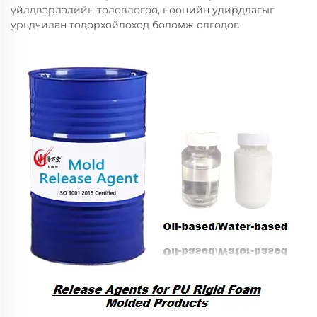
үйлдвэрлэлийн төлөвлөгөө, нөөцийн удирдлагыг
урьдчилан тодорхойлоход боломж олгодог.