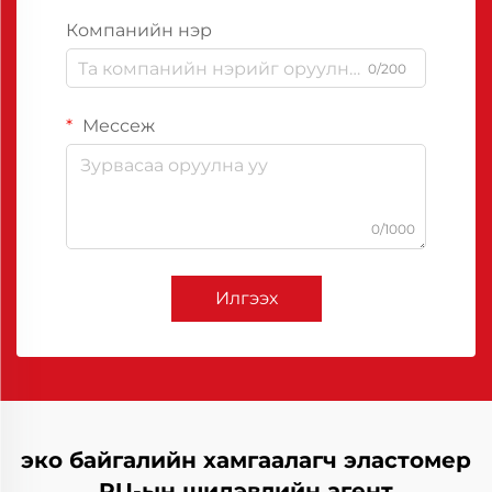
Компанийн нэр
0/200
Мессеж
0/1000
Илгээх
эко байгалийн хамгаалагч эластомер
PU-ын шидэвлийн агент