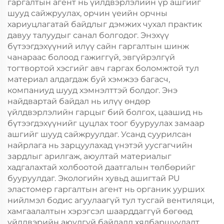
гаргалтын агент нь үйлдвэрлэлийн үр ашгийг
шууд сайжруулах, орчин үеийн орчны
хариуцлагатай байдлыг дэмжих чухал практик
давуу талуудыг санал болгодог. Энэхүү
бүтээгдэхүүний илүү сайн гаргалтын шинж
чанараас болоод гажиггүй, эвгүйрэлгүй
тогтвортой хэсгийг авч гаргах боломжтой тул
материал алдагдаж буй хэмжээ багасч,
компаниуд шууд хэмнэлттэй болдог. Энэ
найдвартай байдал нь илүү өндөр
үйлдвэрлэлийн гарцыг бий болгох, цаашид нь
бүтээгдэхүүнийг цуцлах тоог бууруулах замаар
ашгийг шууд сайжруулдаг. Усанд суурилсан
найрлага нь зарцуулахад үнэтэй уусгагчийн
зардлыг арилгаж, аюултай материалыг
хадгалахтай холбоотой даатгалын төлбөрийг
бууруулдаг. Экологийн хувьд ашигтай PU
эластомер гаргалтын агент нь органик уурших
нийлмэл бодис агуулаагүй тул тусгай вентиляци,
хамгаалалтын хэрэгсэл шаарддаггүй бөгөөд
үйлдвэрийн аюулгүй байдалд хялбаршуулалт