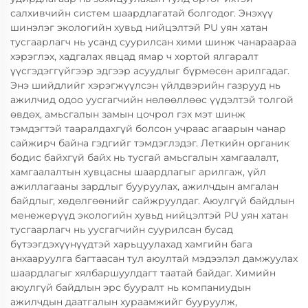
салхивчийн систем шаардлагатай болгодог. Энэхүү
шинэлэг экологийн хувьд нийцэлтэй PU уян хатан
тусгаарлагч нь усанд суурилсан хими шинж чанараараа
хэрэглэх, хадгалах явцад ямар ч хортой ялгаралт
үүсгэдэггүйгээр эдгээр асуудлыг бүрмөсөн арилгадаг.
Энэ шийдлийг хэрэгжүүлсэн үйлдвэрийн газрууд нь
ажилчид одоо уусгагчийн нөлөөллөөс үүдэлтэй толгой
өвдөх, амьсгалын замын цочрол гэх мэт шинж
тэмдэгтэй тааралдахгүй болсон учраас агаарын чанар
сайжирч байна гэдгийг тэмдэглэдэг. Леткийн органик
бодис байхгүй байх нь тусгай амьсгалын хамгаалалт,
хамгаалалтын хувцасны шаардлагыг арилгаж, үйл
ажиллагааны зардлыг бууруулах, ажилчдын амгалан
байдлыг, хөдөлгөөнийг сайжруулдаг. Аюулгүй байдлын
менежерүүд экологийн хувьд нийцэлтэй PU уян хатан
тусгаарлагч нь уусгагчийн суурилсан бусад
бүтээгдэхүүнүүдтэй харьцуулахад хамгийн бага
анхааруулга багтаасан тул аюултай мэдээлэл дамжуулах
шаардлагыг хялбаршуулдагт таатай байдаг. Химийн
аюулгүй байдлын эрс бууралт нь компаниудын
ажилчдын даатгалын хураамжийг бууруулж,