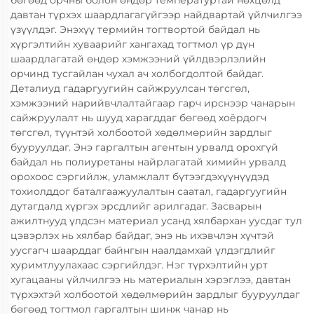
бөгөөд орчны болон өндөр температуртай нөхцөлд
давтан түрхэх шаардлагагүйгээр найдвартай үйлчилгээ
үзүүлдэг. Энэхүү термийн тогтвортой байдал нь
хүргэлтийн хуваарийг хангахад тогтмол үр дүн
шаардлагатай өндөр хэмжээний үйлдвэрлэлийн
орчинд тусгайлан чухал ач холбогдолтой байдаг.
Деталиуд гадаргуугийн сайжруулсан төгсгөл,
хэмжээний нарийвчлалтайгаар гарч ирснээр чанарын
сайжруулалт нь шууд харагддаг бөгөөд хоёрдогч
төгсгөл, түүнтэй холбоотой хөдөлмөрийн зардлыг
бууруулдаг. Энэ гаргалтын агентын урвалд орохгүй
байдал нь полиуретаны найрлагатай химийн урвалд
орохоос сэргийлж, уламжлалт бүтээгдэхүүнүүдэд
тохиолддог баталгаажуулалтын саатал, гадаргуугийн
дутагдалд хүргэх эрсдлийг арилгадаг. Засварын
ажилтнууд үлдсэн материал усанд хялбархан уусдаг тул
цэвэрлэх нь хялбар байдаг, энэ нь ихэвчлэн хүчтэй
уусгагч шаарддаг байнгын наалдамхай үлдэгдлийг
хуримтлуулахаас сэргийлдэг. Нэг түрхэлтийн урт
хугацааны үйлчилгээ нь материалын хэрэглээ, давтан
түрхэхтэй холбоотой хөдөлмөрийн зардлыг бууруулдаг
бөгөөд тогтмол гаргалтын шинж чанар нь