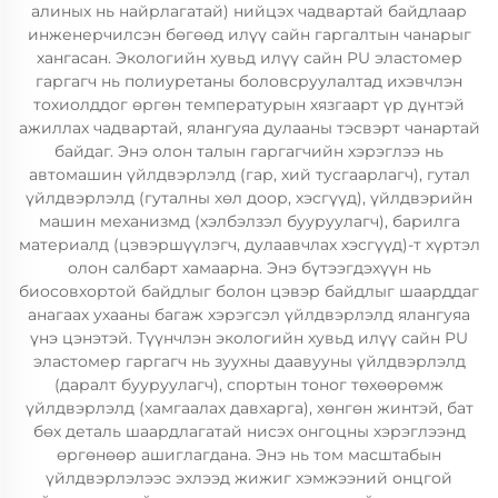
алиных нь найрлагатай) нийцэх чадвартай байдлаар
инженерчилсэн бөгөөд илүү сайн гаргалтын чанарыг
хангасан. Экологийн хувьд илүү сайн PU эластомер
гаргагч нь полиуретаны боловсруулалтад ихэвчлэн
тохиолддог өргөн температурын хязгаарт үр дүнтэй
ажиллах чадвартай, ялангуяа дулааны тэсвэрт чанартай
байдаг. Энэ олон талын гаргагчийн хэрэглээ нь
автомашин үйлдвэрлэлд (гар, хий тусгаарлагч), гутал
үйлдвэрлэлд (гуталны хөл доор, хэсгүүд), үйлдвэрийн
машин механизмд (хэлбэлзэл бууруулагч), барилга
материалд (цэвэршүүлэгч, дулаавчлах хэсгүүд)-т хүртэл
олон салбарт хамаарна. Энэ бүтээгдэхүүн нь
биосовхортой байдлыг болон цэвэр байдлыг шаарддаг
анагаах ухааны багаж хэрэгсэл үйлдвэрлэлд ялангуяа
үнэ цэнэтэй. Түүнчлэн экологийн хувьд илүү сайн PU
эластомер гаргагч нь зуухны даавууны үйлдвэрлэлд
(даралт бууруулагч), спортын тоног төхөөрөмж
үйлдвэрлэлд (хамгаалах давхарга), хөнгөн жинтэй, бат
бөх деталь шаардлагатай нисэх онгоцны хэрэглээнд
өргөнөөр ашиглагдана. Энэ нь том масштабын
үйлдвэрлэлээс эхлээд жижиг хэмжээний онцгой