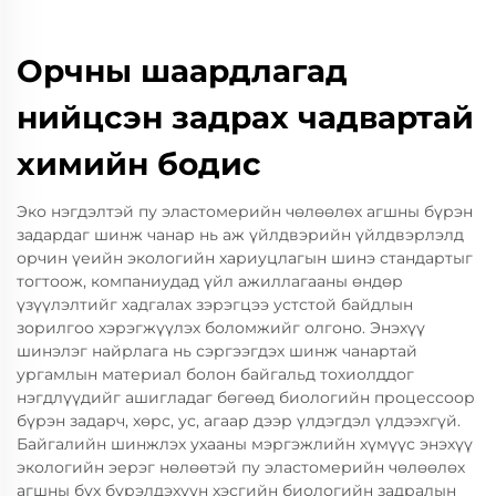
Орчны шаардлагад
нийцсэн задрах чадвартай
химийн бодис
Эко нэгдэлтэй пу эластомерийн чөлөөлөх агшны бүрэн
задардаг шинж чанар нь аж үйлдвэрийн үйлдвэрлэлд
орчин үеийн экологийн хариуцлагын шинэ стандартыг
тогтоож, компаниудад үйл ажиллагааны өндөр
үзүүлэлтийг хадгалах зэрэгцээ устстой байдлын
зорилгоо хэрэгжүүлэх боломжийг олгоно. Энэхүү
шинэлэг найрлага нь сэргээгдэх шинж чанартай
ургамлын материал болон байгальд тохиолддог
нэгдлүүдийг ашигладаг бөгөөд биологийн процессоор
бүрэн задарч, хөрс, ус, агаар дээр үлдэгдэл үлдээхгүй.
Байгалийн шинжлэх ухааны мэргэжлийн хүмүүс энэхүү
экологийн эерэг нөлөөтэй пу эластомерийн чөлөөлөх
агшны бүх бүрэлдэхүүн хэсгийн биологийн задралын