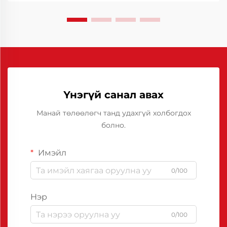
бөгөөд...
Үнэгүй санал авах
Манай төлөөлөгч танд удахгүй холбогдох
болно.
Имэйл
0/100
Нэр
0/100