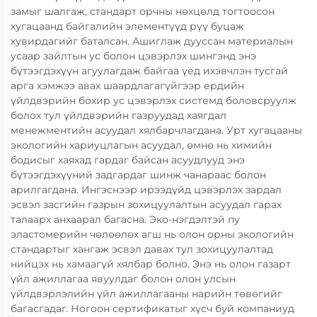
замыг шалгаж, стандарт орчны нөхцөлд тогтоосон
хугацаанд байгалийн элементүүд рүү буцаж
хувирдагийг баталсан. Ашиглаж дууссан материалын
усаар зайлтын ус болон цэвэрлэх шингэнд энэ
бүтээгдэхүүн агуулагдаж байгаа үед ихэвчлэн тусгай
арга хэмжээ авах шаардлагагүйгээр ердийн
үйлдвэрийн бохир ус цэвэрлэх системд боловсруулж
болох тул үйлдвэрийн газруудад хаягдал
менежментийн асуудал хялбарчлагдана. Урт хугацааны
экологийн хариуцлагын асуудал, өмнө нь химийн
бодисыг хаяхад гардаг байсан асуудлууд энэ
бүтээгдэхүүний задгардаг шинж чанараас болон
арилгагдана. Ингэснээр ирээдүйд цэвэрлэх зардал
эсвэл засгийн газрын зохицуулалтын асуудал гарах
талаарх анхаарал багасна. Эко-нэгдэлтэй пу
эластомерийн чөлөөлөх агш нь олон орны экологийн
стандартыг хангаж эсвэл давах тул зохицуулалтад
нийцэх нь хамаагүй хялбар болно. Энэ нь олон газарт
үйл ажиллагаа явуулдаг болон олон улсын
үйлдвэрлэлийн үйл ажиллагааны нарийн төвөгийг
багасгадаг. Ногоон сертификатыг хүсч буй компаниуд