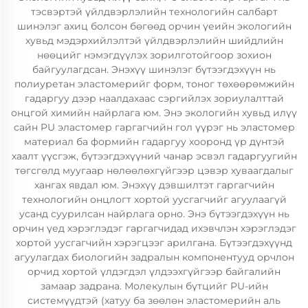
тэсвэртэй үйлдвэрлэлийн технологийн салбарт
шинэлэг ахиц болсон бөгөөд орчин үеийн экологийн
хувьд мэдэрхийлэлтэй үйлдвэрлэлийн шийдлийн
нөөцийг нэмэгдүүлэх зорилготойгоор зохион
байгуулагдсан. Энэхүү шинэлэг бүтээгдэхүүн нь
полиуретан эластомерийг форм, тоног төхөөрөмжийн
гадаргуу дээр наалдахаас сэргийлэх зориулалттай
онцгой химийн найрлага юм. Энэ экологийн хувьд илүү
сайн PU эластомер гаргагчийн гол үүрэг нь эластомер
материал ба формийн гадаргуу хооронд үр дүнтэй
хаалт үүсгэж, бүтээгдэхүүний чанар эсвэл гадаргуугийн
төгсгөлд муугаар нөлөөлөхгүйгээр цэвэр хуваагдалыг
хангах явдал юм. Энэхүү дэвшилтэт гаргагчийн
технологийн онцлогт хортой уусгагчийг агуулаагүй
усанд суурилсан найрлага орно. Энэ бүтээгдэхүүн нь
орчин үед хэрэглэдэг гаргагчидад ихэвчлэн хэрэглэдэг
хортой уусгагчийн хэрэгцээг арилгана. Бүтээгдэхүүнд
агуулагдах биологийн задралын компонентууд орчлон
орчид хортой үлдэгдэл үлдээхгүйгээр байгалийн
замаар задрана. Молекулын бүтцийг PU-ийн
системүүдтэй (хатуу ба зөөлөн эластомерийн аль