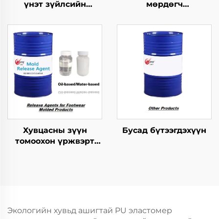
үнэт зүйлсийн
мөрдөгч
хангамжтой
бүтээгдэхүүнүүдийн
бутархайг гаргах
хэрэгсэл
агент
Хувцасны зүүн
Бусад бүтээгдэхүүн
томоохон үржвэрт
ашиглагдах
шинжилгээний арга
Экологийн хувьд ашигтай PU эластомер