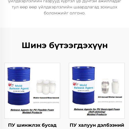
үйлдвэрлэлийн газрууд хүртэл үр дүнтэй ажилладаг
тул өөр өөр үйлдвэрлэлийн шаардлагад зохицох
боломжийг олгоно.
Шинэ бүтээгдэхүүн
ПУ шинжлэх бусад
ПУ халуун дэлбээний