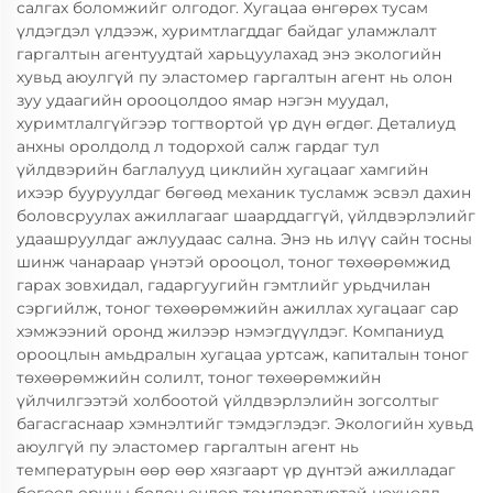
салгах боломжийг олгодог. Хугацаа өнгөрөх тусам
үлдэгдэл үлдээж, хуримтлагддаг байдаг уламжлалт
гаргалтын агентуудтай харьцуулахад энэ экологийн
хувьд аюулгүй пу эластомер гаргалтын агент нь олон
зуу удаагийн орооцолдоо ямар нэгэн муудал,
хуримтлалгүйгээр тогтвортой үр дүн өгдөг. Деталиуд
анхны оролдолд л тодорхой салж гардаг тул
үйлдвэрийн баглалууд циклийн хугацааг хамгийн
ихээр бууруулдаг бөгөөд механик тусламж эсвэл дахин
боловсруулах ажиллагааг шаарддаггүй, үйлдвэрлэлийг
удаашруулдаг ажлуудаас сална. Энэ нь илүү сайн тосны
шинж чанараар үнэтэй орооцол, тоног төхөөрөмжид
гарах зовхидал, гадаргуугийн гэмтлийг урьдчилан
сэргийлж, тоног төхөөрөмжийн ажиллах хугацааг сар
хэмжээний оронд жилээр нэмэгдүүлдэг. Компаниуд
орооцлын амьдралын хугацаа уртсаж, капиталын тоног
төхөөрөмжийн солилт, тоног төхөөрөмжийн
үйлчилгээтэй холбоотой үйлдвэрлэлийн зогсолтыг
багасгаснаар хэмнэлтийг тэмдэглэдэг. Экологийн хувьд
аюулгүй пу эластомер гаргалтын агент нь
температурын өөр өөр хязгаарт үр дүнтэй ажилладаг