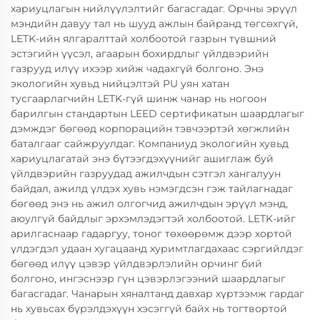
хариуцлагын нийлүүлэлтийг багасгадаг. Орчны эрүүл
мэндийн давуу тал нь шууд ажлын байранд төгсөхгүй,
LETK-ийн ялгаралттай холбоотой газрын түвшний
эстэгийн үүсэл, агаарын бохирдлыг үйлдвэрийн
газрууд илүү ихээр хийж чадахгүй болгоно. Энэ
экологийн хувьд нийцэлтэй PU уян хатан
тусгаарлагчийн LETK-гүй шинж чанар нь ногоон
барилгын стандартын LEED сертификатын шаардлагыг
дэмждэг бөгөөд корпорацийн тэвчээртэй хөгжлийн
баталгааг сайжруулдаг. Компаниуд экологийн хувьд
хариуцлагатай энэ бүтээгдэхүүнийг ашиглаж буй
үйлдвэрийн газруудад ажилчдын сэтгэл хангалуун
байдал, ажилд үлдэх хувь нэмэгдсэн гэж тайлагнадаг
бөгөөд энэ нь ажил олгогчид ажилчдын эрүүл мэнд,
аюулгүй байдлыг эрхэмлэдэгтэй холбоотой. LETK-ийг
арилгаснаар гадаргуу, тоног төхөөрөмж дээр хортой
үлдэгдэл удаан хугацаанд хуримтлагдахаас сэргийлдэг
бөгөөд илүү цэвэр үйлдвэрлэлийн орчинг бий
болгоно, ингэснээр гүн цэвэрлэгээний шаардлагыг
багасгадаг. Чанарын хяналтанд давхар хүртээмж гардаг
нь хувьсах бүрэлдэхүүн хэсэггүй байх нь тогтвортой