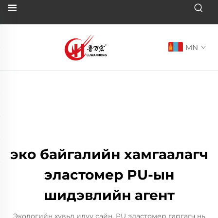
MN
эко байгалийн хамгаалагч
эластомер PU-ын
шидэвлийн агент
Экологийн хувьд илүү сайн, PU эластомер гаргагч нь