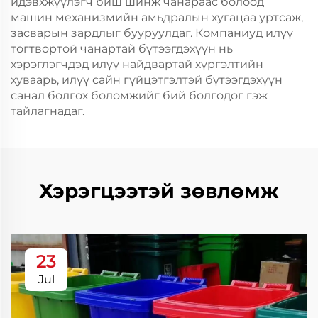
идэвхжүүлэгч биш шинж чанараас болоод
машин механизмийн амьдралын хугацаа уртсаж,
засварын зардлыг бууруулдаг. Компаниуд илүү
тогтвортой чанартай бүтээгдэхүүн нь
хэрэглэгчдэд илүү найдвартай хүргэлтийн
хуваарь, илүү сайн гүйцэтгэлтэй бүтээгдэхүүн
санал болгох боломжийг бий болгодог гэж
тайлагнадаг.
Хэрэгцээтэй зөвлөмж
23
Jul