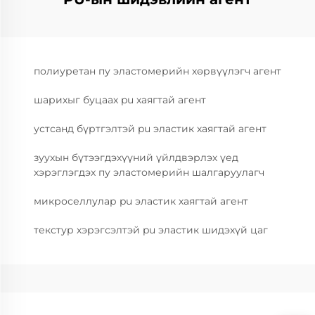
полиуретан пу эластомерийн хөрвүүлэгч агент
шарихыг буцаах pu хаягтай агент
устсанд бүртгэлтэй pu эластик хаягтай агент
зуухын бүтээгдэхүүний үйлдвэрлэх үед
хэрэглэгдэх пу эластомерийн шалгаруулагч
микроселлулар pu эластик хаягтай агент
текстур хэрэгсэлтэй pu эластик шидэхүй цаг