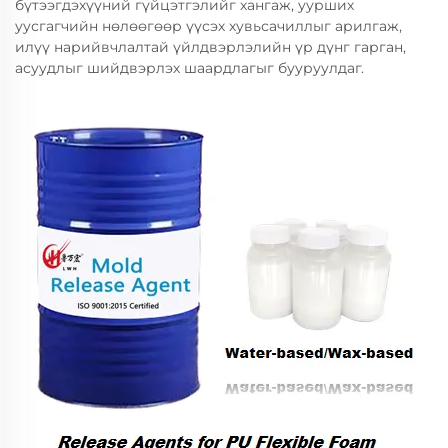
бүтээгдэхүүний гүйцэтгэлийг хангаж, уурших
уусгагчийн нөлөөгөөр үүсэх хувьсачиллыг арилгаж,
илүү нарийвчлалтай үйлдвэрлэлийн үр дүнг гарган,
асуудлыг шийдвэрлэх шаардлагыг бууруулдаг.