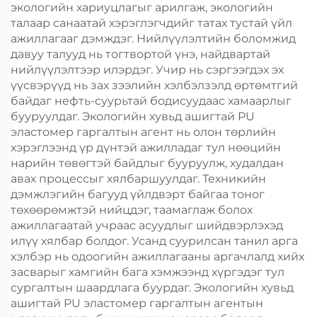
экологийн хариуцлагыг арилгаж, экологийн
талаар санаатай хэрэглэгчдийг татах тустай үйл
ажиллагааг дэмждэг. Нийлүүлэлтийн боломжид
давуу талууд нь тогтвортой үнэ, найдвартай
нийлүүлэлтээр илэрдэг. Учир нь сэргээгдэх эх
үүсвэрүүд нь зах зээлийн хэлбэлзэлд өртөмтгий
байдаг нефть-суурьтай бодисуудаас хамаарлыг
бууруулдаг. Экологийн хувьд ашигтай PU
эластомер гаргалтын агент нь олон төрлийн
хэрэглээнд үр дүнтэй ажилладаг тул нөөцийн
нарийн төвөгтэй байдлыг бууруулж, худалдан
авах процессыг хялбаршуулдаг. Техникийн
дэмжлэгийн багууд үйлдвэрт байгаа тоног
төхөөрөмжтэй нийцдэг, таамаглаж болох
ажиллагаатай учраас асуудлыг шийдвэрлэхэд
илүү хялбар болдог. Усанд суурилсан танил арга
хэлбэр нь одоогийн ажиллагааны аргачлалд хийх
засварыг хамгийн бага хэмжээнд хүргэдэг тул
сургалтын шаардлага буурдаг. Экологийн хувьд
ашигтай PU эластомер гаргалтын агентын