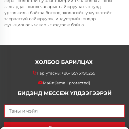
эерэг нөлөөтэй пу эластомерийн чөлөөлөх агшны
задгардаг шинж чанарыг сайжруулахын тулд
үргэлжилж байгаа бөгөөд экологийн үзүүлэлтийг
тасралтгүй сайжруулж, индустрийн өндөр
функциональ чанарыг хадгалж байна.
ХОЛБОО БАРИЛЦАХ
Гар утасны:
+86-13573790259
Мэйл:
[email protected]
БИДЭНД МЕССЕЖ ҮЛДЭЭГЭЭРЭЙ
Одоо илгээх