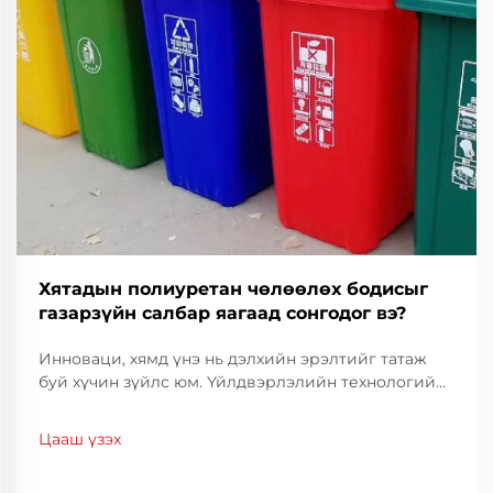
Хятадын полиуретан чөлөөлөх бодисыг
газарзүйн салбар яагаад сонгодог вэ?
Инноваци, хямд үнэ нь дэлхийн эрэлтийг татаж
буй хүчин зүйлс юм. Үйлдвэрлэлийн технологийн
салбарт үйлдвэрлэлийн чанарыг тогтвортой
байлгахын тулд үр ашигтай байдал, нарийвчлал
Цааш үзэх
нь чухал үүрэг гүйцэтгэдэг. Хятадын полиуретан
тусгаарлагч нь тогтоогч шийдэл болж байгаа