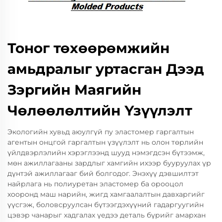
Тоног төхөөрөмжийн
амьдралыг уртасган Дээд
Зэргийн Маягийн
Чөлөөлөлтийн Үзүүлэлт
Экологийн хувьд аюулгүй пу эластомер гаргалтын
агентын онцгой гаргалтын үзүүлэлт нь олон төрлийн
үйлдвэрлэлийн хэрэглээнд шууд нэмэгдсэн бүтээмж,
мөн ажиллагааны зардлыг хамгийн ихээр бууруулах үр
дүнтэй ажиллагааг бий болгодог. Энэхүү дэвшилтэт
найрлага нь полиуретан эластомер ба орооцол
хооронд маш нарийн, жигд хамгаалалтын давхаргийг
үүсгэж, боловсруулсан бүтээгдэхүүний гадаргуугийн
цэвэр чанарыг хадгалах үедээ деталь бүрийг амархан