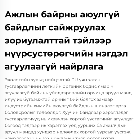
Ажлын байрны аюулгүй
байдлыг сайжруулах
зориулалттай тэйлээр
нүүрсустөрөгчийн нэгдэл
агуулаагүй найрлага
Экологийн хувьд нийцэлтэй PU уян хатан
тусгаарлагчийн леткийн органик бодис ямар ч
агуулаагүй байх нь үйлдвэрлэлийн орчинд эрүүл мэнд,
илүү их бүтээмжтэй орчныг бий болгох замаар
индустрийн химийн аюулгүй байдлын шинэлэг арга
боловсролыг төлөөлдөг. Хуучин байдлаар хэрэглэдэг
тусгаарлагчууд нь ихэвчлэн хортой уусгагчийг агуулдаг
бөгөөд тэдгээр нь хэрэглэх үед уурших ба ажилчдын
эрүүл мэндэд хүндээр нөлөөлөх хортой уурсыг үүсгэж,
удирдлагаар нь зохицуулахын тулд өртөг ихтэй