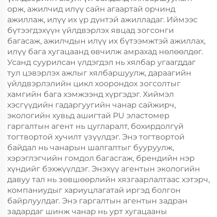
орж, ажилчид илүү сайн агаартай орчинд
ажиллаж, илүү их үр дүнтэй ажилладаг. Иймээс
бүтээгдэхүүн үйлдвэрлэх явцад зогсонги
багасаж, ажилчдын илүү их бүтээмжтэй ажиллах,
илүү бага хугацаанд өвчилж амрахад нөлөөлдөг.
Усанд суурилсан үлдэгдэл нь хялбар угаагддаг
тул цэвэрлэх ажлыг хялбаршуулж, дараагийн
үйлдвэрлэлийн цикл хоорондох зогсолтыг
хамгийн бага хэмжээнд хүргэдэг. Хиймэл
хэсгүүдийн гадаргуугийн чанар сайжирч,
экологийн хувьд ашигтай PU эластомер
гаргалтын агент нь цугларалт, бохирдолгүй
тогтвортой хучилт үзүүлдэг. Энэ тогтвортой
байдал нь чанарын шалгалтыг бууруулж,
хэрэглэгчийн гомдол багасгаж, брендийн нэр
хүндийг бэхжүүлдэг. Энэхүү агентын экологийн
давуу тал нь зөвшөөрлийн хязгаарлалтаас хэтэрч,
компаниудыг хариуцлагатай иргэд болгон
байрлуулдаг. Энэ гаргалтын агентын задран
задардаг шинж чанар нь урт хугацааны