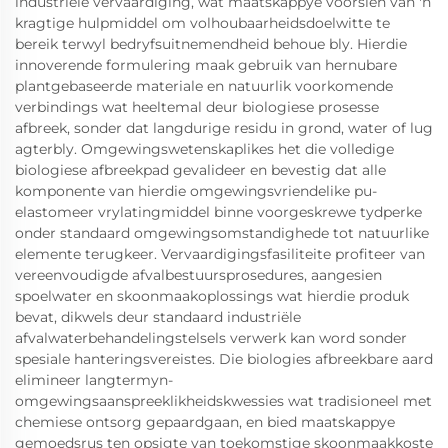
industriële vervaardiging, wat maatskappye voorsien van 'n
kragtige hulpmiddel om volhoubaarheidsdoelwitte te
bereik terwyl bedryfsuitnemendheid behoue bly. Hierdie
innoverende formulering maak gebruik van hernubare
plantgebaseerde materiale en natuurlik voorkomende
verbindings wat heeltemal deur biologiese prosesse
afbreek, sonder dat langdurige residu in grond, water of lug
agterbly. Omgewingswetenskaplikes het die volledige
biologiese afbreekpad gevalideer en bevestig dat alle
komponente van hierdie omgewingsvriendelike pu-
elastomeer vrylatingmiddel binne voorgeskrewe tydperke
onder standaard omgewingsomstandighede tot natuurlike
elemente terugkeer. Vervaardigingsfasiliteite profiteer van
vereenvoudigde afvalbestuursprosedures, aangesien
spoelwater en skoonmaakoplossings wat hierdie produk
bevat, dikwels deur standaard industriële
afvalwaterbehandelingstelsels verwerk kan word sonder
spesiale hanteringsvereistes. Die biologies afbreekbare aard
elimineer langtermyn-
omgewingsaanspreeklikheidskwessies wat tradisioneel met
chemiese ontsorg gepaardgaan, en bied maatskappye
gemoedsrus ten opsigte van toekomstige skoonmaakkoste