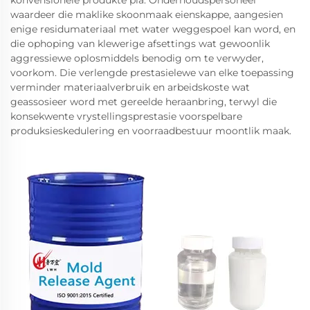
konvensionele produkte pla. Onderhoudspersoneel
waardeer die maklike skoonmaak eienskappe, aangesien
enige residumateriaal met water weggespoel kan word, en
die ophoping van klewerige afsettings wat gewoonlik
aggressiewe oplosmiddels benodig om te verwyder,
voorkom. Die verlengde prestasielewe van elke toepassing
verminder materiaalverbruik en arbeidskoste wat
geassosieer word met gereelde heraanbring, terwyl die
konsekwente vrystellingsprestasie voorspelbare
produksieskedulering en voorraadbestuur moontlik maak.