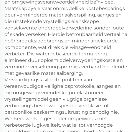
en omgewingsverantwoordelikheid beïnvloed.
Maatskappye ervaar onmiddellike kostebesparings
deur verminderde materiaalverspilling, aangesien
die uitstekende vrystellings eienskappe
konsekwente onderdeelverwydering sonder foute
of skade verseker. Hierdie betroubaarheid vertaal na
hoër produksieopbrengs en minder afgekeurde
komponente, wat direk die winsgewendheid
verbeter. Die watergebaseerde formulering
elimineer duur oplosmiddelverwyderingskoste en
verminder versekeringspremies verband houdende
met gevaarlike materiaalberging.
Vervaardigingsfasiliteite profiteer van
vereenvoudigde veiligheidsprotokolle, aangesien
die omgewingsvriendelike pu-elastomeer
vrystellingsmiddel geen vlugtige organiese
verbindings bevat wat spesiale ventilasie- of
persoonlike beskermingsuitrusting benodig nie.
Werkers werk in gesonder omgewings met
verbeterde lugkwaliteit, wat lei tot verhoogde
produktiwiteit en minder afwesigheid. Die produk