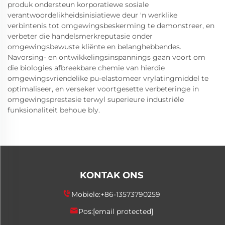
produk ondersteun korporatiewe sosiale
verantwoordelikheidsinisiatiewe deur 'n werklike
verbintenis tot omgewingsbeskerming te demonstreer, en
verbeter die handelsmerkreputasie onder
omgewingsbewuste kliënte en belanghebbendes.
Navorsing- en ontwikkelingsinspannings gaan voort om
die biologies afbreekbare chemie van hierdie
omgewingsvriendelike pu-elastomeer vrylatingmiddel te
optimaliseer, en verseker voortgesette verbeteringe in
omgewingsprestasie terwyl superieure industriële
funksionaliteit behoue bly.
KONTAK ONS
Mobiele:
+86-13573790259
Pos:
[email protected]