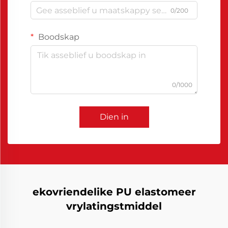
0/200
Boodskap
0/1000
Dien in
ekovriendelike PU elastomeer
vrylatingstmiddel