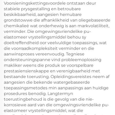
Voorsieningskettingsvoordele ontstaan deur
stabiele prysgestalling en betroubare
beskikbaarheid, aangesien hernubare
grondstowwe die afhanklikheid van oliegebaseerde
chemikalieë wat onderhewig is aan markvolatiliteit,
verminder. Die omgewingsvriendelike pu-
elastomeer vrystellingsmiddel behou sy
doeltreffendheid oor veelvuldige toepassings, wat
die voorraadkompleksiteit verminder en die
aanwinsproses vereenvoudig. Tegniese
ondersteuningspanne vind probleemoplossing
makliker weens die produk se voorspelbare
prestasiensienskappe en verenigbaarheid met
bestaande toerusting. Opleidingsvereistes neem af
aangesien die bekende watergebaseerde
toepassingsmetodes min aanpassings aan huidige
prosedures benodig. Langtermyn
toerustingbehoud is die gevolg van die nie-
korrosiewe aard van die omgewingsvriendelike pu-
elastomeer vrystellingsmiddel, wat die