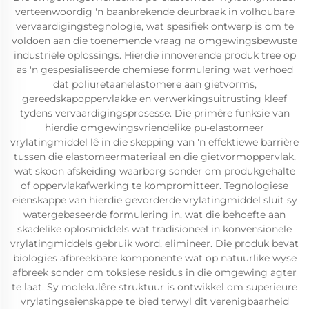
verteenwoordig 'n baanbrekende deurbraak in volhoubare
vervaardigingstegnologie, wat spesifiek ontwerp is om te
voldoen aan die toenemende vraag na omgewingsbewuste
industriële oplossings. Hierdie innoverende produk tree op
as 'n gespesialiseerde chemiese formulering wat verhoed
dat poliuretaanelastomere aan gietvorms,
gereedskapoppervlakke en verwerkingsuitrusting kleef
tydens vervaardigingsprosesse. Die primêre funksie van
hierdie omgewingsvriendelike pu-elastomeer
vrylatingmiddel lê in die skepping van 'n effektiewe barrière
tussen die elastomeermateriaal en die gietvormoppervlak,
wat skoon afskeiding waarborg sonder om produkgehalte
of oppervlakafwerking te kompromitteer. Tegnologiese
eienskappe van hierdie gevorderde vrylatingmiddel sluit sy
watergebaseerde formulering in, wat die behoefte aan
skadelike oplosmiddels wat tradisioneel in konvensionele
vrylatingmiddels gebruik word, elimineer. Die produk bevat
biologies afbreekbare komponente wat op natuurlike wyse
afbreek sonder om toksiese residus in die omgewing agter
te laat. Sy molekulêre struktuur is ontwikkel om superieure
vrylatingseienskappe te bied terwyl dit verenigbaarheid