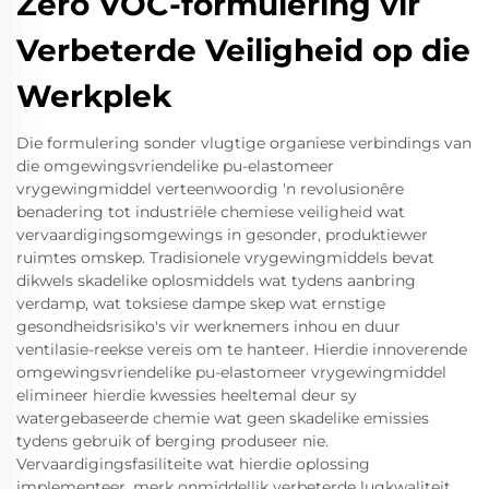
Zero VOC-formulering vir
Verbeterde Veiligheid op die
Werkplek
Die formulering sonder vlugtige organiese verbindings van
die omgewingsvriendelike pu-elastomeer
vrygewingmiddel verteenwoordig 'n revolusionêre
benadering tot industriële chemiese veiligheid wat
vervaardigingsomgewings in gesonder, produktiewer
ruimtes omskep. Tradisionele vrygewingmiddels bevat
dikwels skadelike oplosmiddels wat tydens aanbring
verdamp, wat toksiese dampe skep wat ernstige
gesondheidsrisiko's vir werknemers inhou en duur
ventilasie-reekse vereis om te hanteer. Hierdie innoverende
omgewingsvriendelike pu-elastomeer vrygewingmiddel
elimineer hierdie kwessies heeltemal deur sy
watergebaseerde chemie wat geen skadelike emissies
tydens gebruik of berging produseer nie.
Vervaardigingsfasiliteite wat hierdie oplossing
implementeer, merk onmiddellik verbeterde lugkwaliteit