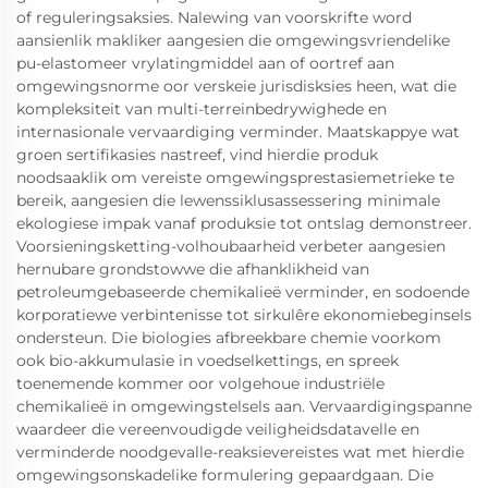
of reguleringsaksies. Nalewing van voorskrifte word
aansienlik makliker aangesien die omgewingsvriendelike
pu-elastomeer vrylatingmiddel aan of oortref aan
omgewingsnorme oor verskeie jurisdisksies heen, wat die
kompleksiteit van multi-terreinbedrywighede en
internasionale vervaardiging verminder. Maatskappye wat
groen sertifikasies nastreef, vind hierdie produk
noodsaaklik om vereiste omgewingsprestasiemetrieke te
bereik, aangesien die lewenssiklusassessering minimale
ekologiese impak vanaf produksie tot ontslag demonstreer.
Voorsieningsketting-volhoubaarheid verbeter aangesien
hernubare grondstowwe die afhanklikheid van
petroleumgebaseerde chemikalieë verminder, en sodoende
korporatiewe verbintenisse tot sirkulêre ekonomiebeginsels
ondersteun. Die biologies afbreekbare chemie voorkom
ook bio-akkumulasie in voedselkettings, en spreek
toenemende kommer oor volgehoue industriële
chemikalieë in omgewingstelsels aan. Vervaardigingspanne
waardeer die vereenvoudigde veiligheidsdatavelle en
verminderde noodgevalle-reaksievereistes wat met hierdie
omgewingsonskadelike formulering gepaardgaan. Die