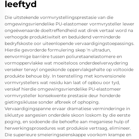
leeftyd
Die uitstekende vormvrystellingsprestasie van die
omgewingsvriendelike PU-elastomeer vormvrysteller lewer
ongeëwenaarde doeltreffendheid wat direk vertaal word na
verhoogde produktiwiteit en beduidend verminderde
bedryfskoste oor uiteenlopende vervaardigingstoepassings.
Hierdie gevorderde formulering skep 'n ultradun,
eenvormige barrière tussen poliuretaanelastomere en
vormoppervlakke wat moeiteloos onderdeelverwydering
verseker terwyl ongeskonde oppervlakgehalte op voltooide
produkte behoue bly. In teenstelling met konvensionele
vormvrystellers wat residu kan laat of opbou oor tyd,
verskaf hierdie omgewingsvriendelike PU-elastomeer
vormvrysteller konsekwente prestasie deur honderde
gietingsiklusse sonder afbreek of ophoping.
Vervaardigingspanne ervaar dramatiese verminderinge in
siklustye aangesien onderdele skoon loskom by die eerste
poging, en sodoende die behoefte aan meganiese hulp of
herwerkingsprosedures wat produksie vertraag, elimineer.
Die superieure smeieringseienskappe voorkom krampe en