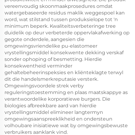
vereenvoudig skoonmaakprosedures omdat
watergebaseerde residus maklik weggespoel kan
word, wat stilstand tussen produksielope tot 'n
minimum beperk. Kwaliteitsverbeteringe tree
duidelik op deur verbeterde oppervlakafwerking op
gegote onderdele, aangesien die
omgewingsvriendelike pu-elastomeer
vrystellingsmiddel konsekwente dekking verskaf
sonder ophoping of besmetting. Hierdie
konsekwentheid verminder
gehaltebeheerinspeksies en kliënteklagte terwyl
dit die handelsmerkreputasie versterk.
Omgewingsvoordele strek verby
reguleringstoestemming en plaas maatskappye as
verantwoordelike korporatiewe burgers. Die
biologies afbreekbare aard van hierdie
vrystellingsmiddel elimineer langtermyn
omgewingsaanspreeklikheid en ondersteun
volhoubare inisiatiewe wat by omgewingsbewuste
verbruikers aanklank vind.