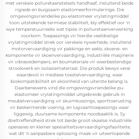
met verskeie poliuretaanstelsels handhaaf, insluitend beide
rigiede en buigsaam elastomeerformuleringe. Die
omgewingsvriendelike pu-elastomeer vrylatingmiddel
toon uitstekende termiese stabiliteit, bly effektief oor 'n
wye temperatuurreeks wat tipies in poliuretaanverwerking
voorkom. Toepassings vir hierdie veeldoelige
vrylatingmiddel strek oor verskeie nywerhede, insluitend
motorvervaardiging vir pakkinge en seëls, skoene- en
komponente vir skoenvervaardiging, industriële masjinerie
vir vibrasiedempers, en boumateriale vir weerbestendige
strookwerk en isolasiemateriaal. Die produk bewys veral
waardevol in mediese toestelvervaardiging, waar
biokompatibiliteit en skoonheid van uiterste belang is.
Daarbenewens vind die omgewingsvriendelike pu-
elastomeer vrylatingmiddel uitgebreide gebruik in
meubelvervaardiging vir skuimkussings, sporttoerusting
vir beskermende voering, en lugvaarttoepassings waar
liggewig, duursame komponente noodsaaklik is. Sy
doeltreffendheid strek tot beide groot-skaalse industriële
operasies en kleiner spesialiteitsvervaardigingsfasiliteite,
wat dit 'n aanpasbare oplossing maak vir uiteenlopende