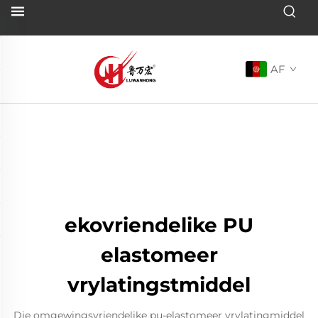
AF
ekovriendelike PU
elastomeer
vrylatingstmiddel
Die omgewingsvriendelike pu-elastomeer vrylatingmiddel