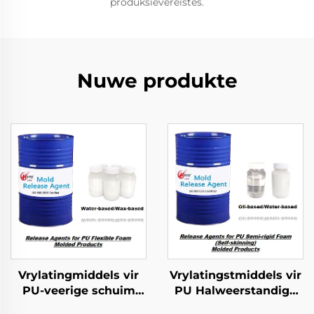
produksievereistes.
Nuwe produkte
Vrylatingmiddels vir
Vrylatingstmiddels vir
PU-veerige schuim
PU Halweerstandige
gevorme produkte
Skuim Geformeerde