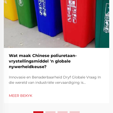
Wat maak Chinese poliuretaan-
vrystellingsmiddel 'n globale
nywerheidkeuse?
Innovasie en Benaderbaarheid Dryf Globale Vraag In
die wereld van industriële vervaardiging is
doeltreffendheid en presisie sleutelelemente om 'n
konstante produkkwaliteit te verseker. Die Chinees
MEER BEKYK
Poliuretaan Vrystelingsmiddel het na vore getree as
'n sleuteloplossing t...