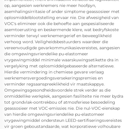
op, aangesien werknemers nie meer hoofpyn,
asemhalingsirritasie of ander simptome geassosieer met
oplosmiddelblootstelling ervaar nie. Die afwesigheid van
VOC's elimineer ook die behoefte aan gespesialiseerde
asemtoerusting en beskermende klere, wat bedryfskoste
verminder terwyl werknemergerief en beweeglikheid
verhoog word. Veiligheidsbestuurders waardeer die
vereenvoudigde gevarkommunikasievereistes, aangesien
die omgewingsvriendelike pu-elastomeer
vrygewingmiddel minimale waarskuwingsetikette dra in
vergelyking met oplosmiddelgebaseerde alternatiewe.
Hierdie vermindering in chemiese gevare verlaag
werknemersvergoedingsversekeringspremies en
verminder regsaanspreeklikheid vir maatskappye.
Omgewingsgesondheidsvoordele strek verder as die
onmiddellike werkplek, aangesien fasiliteite nie meer bydra
tot grondvlak-oontrekbou of atmosferiese besoedeling
geassosieer met VOC-emissies nie. Die nul-VOC-eienskap
van hierdie omgewingsvriendelike pu-elastomeer
vrygewingmiddel ondersteun LEED-sertifiseringsvereistes
vir groen geboustandaarde, wat korporatiewe volhoubare