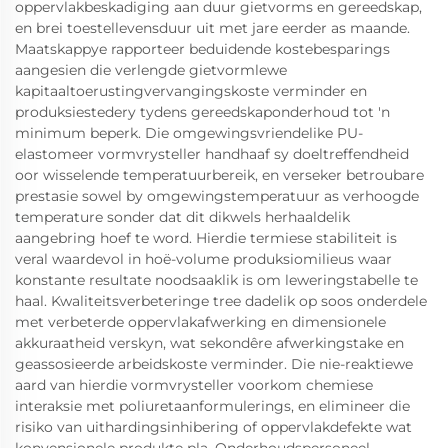
oppervlakbeskadiging aan duur gietvorms en gereedskap,
en brei toestellevensduur uit met jare eerder as maande.
Maatskappye rapporteer beduidende kostebesparings
aangesien die verlengde gietvormlewe
kapitaaltoerustingvervangingskoste verminder en
produksiestedery tydens gereedskaponderhoud tot 'n
minimum beperk. Die omgewingsvriendelike PU-
elastomeer vormvrysteller handhaaf sy doeltreffendheid
oor wisselende temperatuurbereik, en verseker betroubare
prestasie sowel by omgewingstemperatuur as verhoogde
temperature sonder dat dit dikwels herhaaldelik
aangebring hoef te word. Hierdie termiese stabiliteit is
veral waardevol in hoë-volume produksiomilieus waar
konstante resultate noodsaaklik is om leweringstabelle te
haal. Kwaliteitsverbeteringe tree dadelik op soos onderdele
met verbeterde oppervlakafwerking en dimensionele
akkuraatheid verskyn, wat sekondêre afwerkingstake en
geassosieerde arbeidskoste verminder. Die nie-reaktiewe
aard van hierdie vormvrysteller voorkom chemiese
interaksie met poliuretaanformulerings, en elimineer die
risiko van uithardingsinhibering of oppervlakdefekte wat