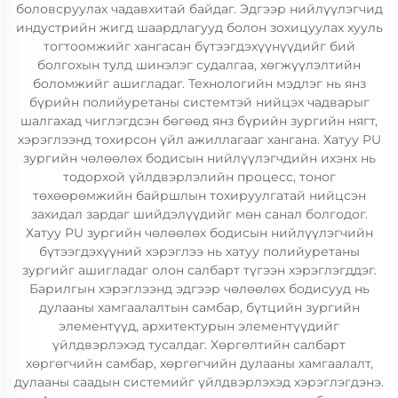
боловсруулах чадавхитай байдаг. Эдгээр нийлүүлэгчид
индустрийн жигд шаардлагууд болон зохицуулах хууль
тогтоомжийг хангасан бүтээгдэхүүнүүдийг бий
болгохын тулд шинэлэг судалгаа, хөгжүүлэлтийн
боломжийг ашигладаг. Технологийн мэдлэг нь янз
бүрийн полийуретаны системтэй нийцэх чадварыг
шалгахад чиглэгдсэн бөгөөд янз бүрийн зургийн нягт,
хэрэглээнд тохирсон үйл ажиллагааг хангана. Хатуу PU
зургийн чөлөөлөх бодисын нийлүүлэгчдийн ихэнх нь
тодорхой үйлдвэрлэлийн процесс, тоног
төхөөрөмжийн байршлын тохируулгатай нийцсэн
захидал зардаг шийдэлүүдийг мөн санал болгодог.
Хатуу PU зургийн чөлөөлөх бодисын нийлүүлэгчийн
бүтээгдэхүүний хэрэглээ нь хатуу полийуретаны
зургийг ашигладаг олон салбарт түгээн хэрэглэгддэг.
Барилгын хэрэглээнд эдгээр чөлөөлөх бодисууд нь
дулааны хамгаалалтын самбар, бүтцийн зургийн
элементүүд, архитектурын элементүүдийг
үйлдвэрлэхэд тусалдаг. Хөргөлтийн салбарт
хөргөгчийн самбар, хөргөгчийн дулааны хамгаалалт,
дулааны саадын системийг үйлдвэрлэхэд хэрэглэгдэнэ.