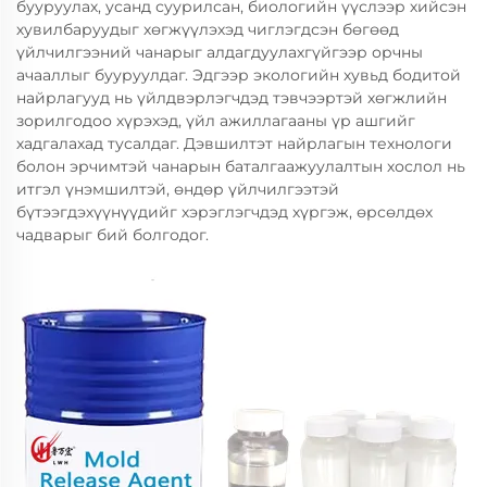
бууруулах, усанд суурилсан, биологийн үүслээр хийсэн
хувилбаруудыг хөгжүүлэхэд чиглэгдсэн бөгөөд
үйлчилгээний чанарыг алдагдуулахгүйгээр орчны
ачааллыг бууруулдаг. Эдгээр экологийн хувьд бодитой
найрлагууд нь үйлдвэрлэгчдэд тэвчээртэй хөгжлийн
зорилгодоо хүрэхэд, үйл ажиллагааны үр ашгийг
хадгалахад тусалдаг. Дэвшилтэт найрлагын технологи
болон эрчимтэй чанарын баталгаажуулалтын хослол нь
итгэл үнэмшилтэй, өндөр үйлчилгээтэй
бүтээгдэхүүнүүдийг хэрэглэгчдэд хүргэж, өрсөлдөх
чадварыг бий болгодог.