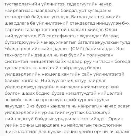
тусгаарлагчийн үйлчилгээ, гадаргуугийн чанар,
найрлагнаас наалдахгүй байдал, урт хугацааны
тогтвортой байдлыг үнэлдэг. Батлагдсан техникийн
шаардлага ба үйлчилгээний стандартад нийцүүлэн бүх
партийн талаар тогтвортой шалгалт хийдэг. Олон
нийлүүлэгчид ISO сертификатыг хадгалдаг бөгөөд
бүтээгдэхүүний чанар, хяналтыг баталгаажуулахын тулд
Үйлдвэрлэлийн сайн дадлыг (GMP) баримталдаг. Энэ
технологийн дэвшил нь янз бүрийн полиуретан
системтэй нийцэлтэй байх чадвар руу чиглэсэн бөгөөд
тусгаарлагч нь ялгаатай найрлагууд болон
үйлдвэрлэлийн нөхцөлд хамгийн сайн үйлчилгээтэй
байхыг хангана. Нийлүүлэгчид хатуу найрлаг
үйлдвэрлэхэд ердийн ашигладаг катализатор, хий
болгон шахах бодис, бусад нэмэлтүүдтэй нийцэлтэй
эсэхийг шалгах өргөн хүрээний туршилтуудыг
явуулдаг. Энэ бүрэн хандлага нь найрлагын чанар эсвэл
үйлдвэрлэлийн үр ашгийг муутгаж болзошгүй
нийцэдэггүй байдлыг урьдчилан сэргийлдэг. Орчин
үеийн орчны шаардлага нь найрлагын технологийн
шинэчлэлтийг дэвшүүлж, орчин үеийн орчны ачааллыг