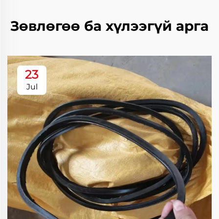
Зөвлөгөө ба хүлээгүй арга
23
Jul