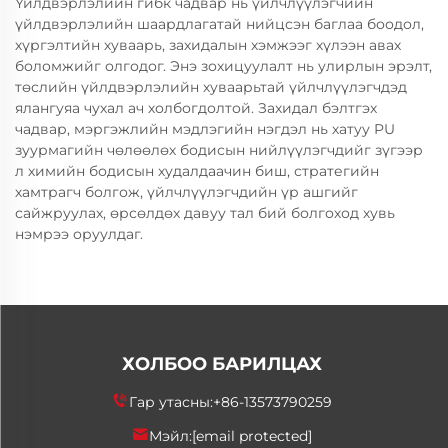
Үйлдвэрлэлийн гибк чадвар нь үйлчлүүлэгчийн
үйлдвэрлэлийн шаардлагатай нийцсэн баглаа боодол,
хүргэлтийн хуваарь, захидалын хэмжээг хүлээн авах
боломжийг олгодог. Энэ зохицуулалт нь улирлын эрэлт,
төслийн үйлдвэрлэлийн хуваарьтай үйлчлүүлэгчдэд
ялангуяа чухал ач холбогдолтой. Захидал бэлтгэх
чадвар, мэргэжлийн мэдлэгийн нэгдэл нь хатуу PU
зуурмагийн чөлөөлөх бодисын нийлүүлэгчдийг зүгээр
л химийн бодисын худалдаачин биш, стратегийн
хамтрагч болгож, үйлчлүүлэгчдийн үр ашгийг
сайжруулах, өрсөлдөх давуу тал бий болгоход хувь
нэмрээ оруулдаг.
ХОЛБОО БАРИЛЦАХ
Гар утасны:
+86-13573790259
Мэйл:
[email protected]