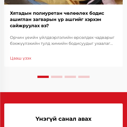
Хятадын полиуретан чөлөөлөх бодис
ашиглан загварын үр ашгийг хэрхэн
сайжруулах вэ?
Орчин үеийн үйлдвэрлэлийн өрсөлдөх чадварыг
бэхжүүлэхийн тулд химийн бодисуудыг ухаалаг
сонгох нь зүйтэй юм. Молдын үр ашиг нь зөвхөн
техникийн талаас бус, санхүүгийн хувьд ч чухал
Цааш үзэх
байдаг. Молдын ажиллагааг оновчлох нь циклийн
хугацааг огцом бууруулах боломжийг олгодог.
Үнэгүй санал авах