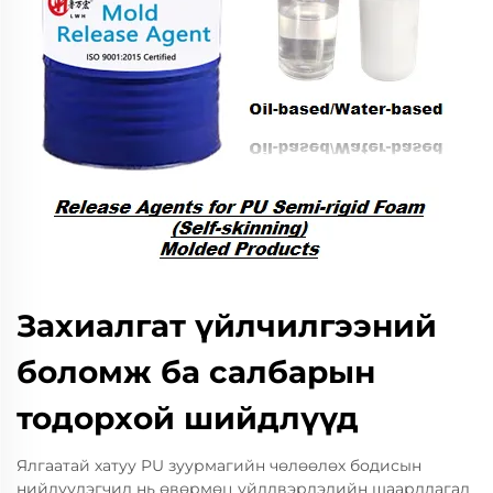
Захиалгат үйлчилгээний
боломж ба салбарын
тодорхой шийдлүүд
Ялгаатай хатуу PU зуурмагийн чөлөөлөх бодисын
нийлүүлэгчид нь өвөрмөц үйлдвэрлэлийн шаардлагад