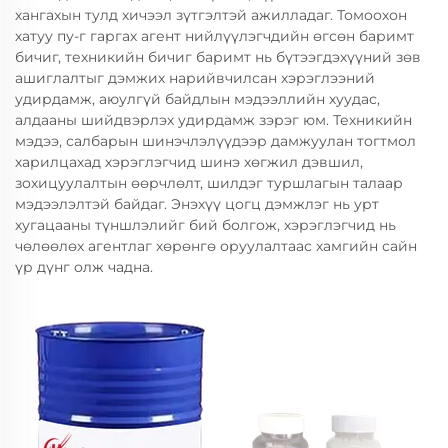
хангахын тулд хичээл зүтгэлтэй ажилладаг. Томоохон
хатуу пу-г гаргах агент нийлүүлэгчдийн өгсөн баримт
бичиг, техникийн бичиг баримт нь бүтээгдэхүүний зөв
ашиглалтыг дэмжих нарийвчилсан хэрэглээний
удирдамж, аюулгүй байдлын мэдээллийн хуудас,
алдааны шийдвэрлэх удирдамж зэрэг юм. Техникийн
мэдээ, салбарын шинэчлэлүүдээр дамжуулан тогтмол
харилцахад хэрэглэгчид шинэ хөгжил дэвшил,
зохицуулалтын өөрчлөлт, шилдэг туршлагын талаар
мэдээлэлтэй байдаг. Энэхүү цогц дэмжлэг нь урт
хугацааны түншлэлийг бий болгож, хэрэглэгчид нь
чөлөөлөх агентлаг хөрөнгө оруулалтаас хамгийн сайн
үр дүнг олж чадна.