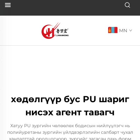
MN
хөдөлгүүр бус PU шариг
нисэх агент тавагч
Хатуу PU зургийн чөлөөлөх бодисын нийлүүлэгч нь
полийуретаны зургийн үйлдвэрлэлийн салбарт чухал
хандалттай оролцогчоор, зургийг загасан дахь форм