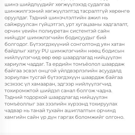
шинэ шийдлүүдийг хөгжүүлэхэд судалгаа
шинжилгээний хөгжүүлэлтэд тасралтгүй хөрөнгө
оруулдаг. Тэдний шинэчлэлтийн ажил нь
сайжруулсан гүйцэтгэл, урт хугацааны хадгалалт,
орчин үеийн полиуретан системтэй сайн
нийцдэг шимжлэгчийн бодисуудыг бий
болгодог. Бүтээгдэхүүний сонголтонд уян хатан
байдлыг хатуу PU шимжлэгчийн нөөц бодисын
нийлүүлэгчид өөр өөр шаардлагад нийцүүлэн
хариулж чаддаг. Та ердийн томъёолол шаардаж
байгаа эсвэл онцгой үйлдвэрлэлийн асуудалд
зориулан тусгай бүтээгдэхүүн шаардаж байгаа
эсэхээс үл хамааран, эдгээр нийлүүлэгчид
тохиромжтой шийдэл санал болгож чадна.
Тэдний тодорхой шаардлагад нийцүүлэн
томъёоллыг зах зээлийн хүрээнд тохируулах
чадвар нь танай тухайн ашиглалтын орчинд
хамгийн сайн үр дүн гаргах боломжийг олгоно.