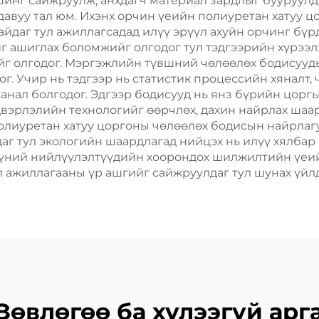
шинг сайжруулж, анхдагч материал зардлыг бууруул
давуу тал юм. Ихэнх орчин үеийн полиуретан хатуу ц
айдаг тул ажиллагсадад илүү эрүүл ахуйн орчинг бүр
йг ашиглах боломжийг олгодог тул тэдгээрийн хүрээ
йг олгодог. Мэргэжлийн түвшний чөлөөлөх бодисууд
ог. Учир нь тэдгээр нь статистик процессийн хяналт
нал болгодог. Эдгээр бодисууд нь янз бүрийн цоргы
вэрлэлийн технологийг өөрчлөх, дахин найрлах шаа
олиуретан хатуу цоргоны чөлөөлөх бодисын найрлаг
даг тул экологийн шаардлагад нийцэх нь илүү хялбар
хүүний нийлүүлэлтүүдийн хоорондох шилжилтийн үеи
л ажиллагааны үр ашгийг сайжруулдаг тул шунах үй
Зөвлөгөө ба хүлээгүй арг