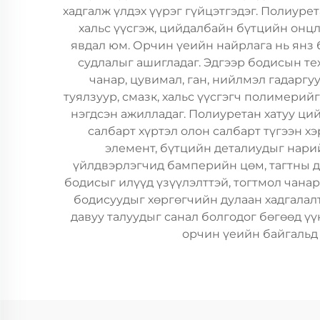
хадгалж үлдэх үүрэг гүйцэтгэдэг. Полиуре
хальс үүсгэж, цийдалбайн бүтцийн онцл
явдал юм. Орчин үеийн найрлага нь янз
судлалыг ашигладаг. Эдгээр бодисын те
чанар, цувимал, ган, нийлмэл гадаргу
туялзуур, смазк, хальс үүсгэгч полимери
нэгдсэн ажилладаг. Полиуретан хатуу ци
салбарт хүртэл олон салбарт түгээн х
элемент, бүтцийн деталиудыг нари
үйлдвэрлэгчид бамперийн цөм, тагтны до
бодисыг илүүд үзүүлэлттэй, тогтмол чана
бодисуудыг хөргөгчийн дулаан хадгалалт
давуу талуудыг санал болгодог бөгөөд ү
орчин үеийн байгальд