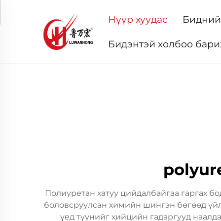
Нүүр хуудас
Бидний
Бидэнтэй холбоо бари
polyur
Полиуретан хатуу цийдалбайгаа гаргах бо
боловсруулсан химийн шингэн бөгөөд үйл
үед түүнийг хийцийн гадаргууд наалд