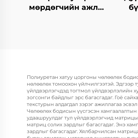
мөрдөгчийн ажлыг
бү
зохицуулах
тусгайлал
Полиуретан хатуу цоргоны чөлөөлөх боди
нөлөөлөх томоохон үйлчилгээтэй. Эдгээр 
үйлдвэрлэгчдэд тогтмол үйлдвэрлэлийн ху
зогсонги байдлыг эрс багасгадаг. Гоё сай
текстурын алдагдал зэрэг ажиллагаа эсвэл
Чөлөөлөх бодисын үүсгэсэн хамгаалалтын 
удаашруулдаг тул үйлдвэрлэгчид матрицы
матриц солих зардлыг багасгадаг. Энэ ха
зардлыг багасгадаг. Хялбарчилсан матрица