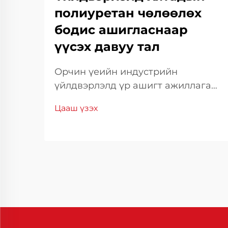
полиуретан чөлөөлөх
бодис ашигласнаар
үүсэх давуу тал
Орчин үеийн индустрийн
үйлдвэрлэлд үр ашигт ажиллагаа
болон материалын гүйцэтгэл нь
Цааш үзэх
өрсөлдөх чадварыг хадгалахын
тулд үндэс суурь болдог.
Үйлдвэрлэлийн үр ашигт
ажиллагааг бэхжүүлэхэд туслах
гол хэрэгсэл нь тусгай
зориулалтын тосны шийдэл юм.