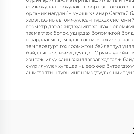
бүрэн арилгаж, материал ашиглалтын түв
сайжруулалт оруулах нь өөр нэг томоохон 
органик нэгдлийн уурших чанар багатай б
хэрэглээ нь автомжуулсан түрхэх системи
геометр дээр жигд хучилт хангах боломжи
таамаглаж болох, удирдах боломжтой болд
шаардлагыг дэмждэг тогтмол ажиллагааг са
температурт тохиромжтой байдаг тул үйлд
байдлыг эрс нэмэгдүүлдэг. Орчин үеийн п
хангаж, илүү сайн ажиллагааг хадгалж бай
суурилуулах хугацаа нь өөр өөр бүтээгдэ
ашиглалтын түвшинг нэмэгдүүлж, нийт үй