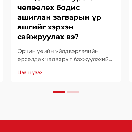
чөлөөлөх бодис
ашиглан загварын үр
ашгийг хэрхэн
сайжруулах вэ?
Орчин үеийн үйлдвэрлэлийн
өрсөлдөх чадварыг бэхжүүлэхийн
тулд химийн бодисуудыг ухаалаг
Цааш үзэх
сонгох нь зүйтэй юм. Молдын үр
ашиг нь зөвхөн техникийн талаас
бус, санхүүгийн хувьд ч чухал
байдаг. Молдын ажиллагааг
оновчлох нь циклийн хугацааг
огцом бууруулах боломжийг
олгодог.