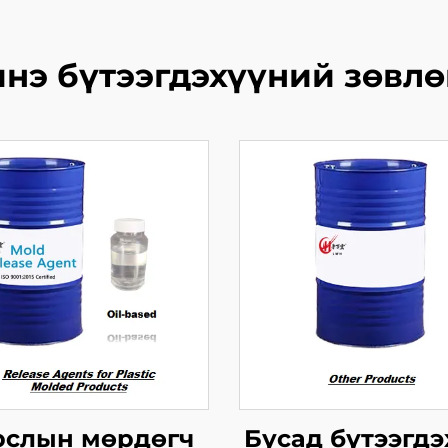
нэ бүтээгдэхүүний зөвл
рслын мөрдөгч
Бусад бүтээгдэ