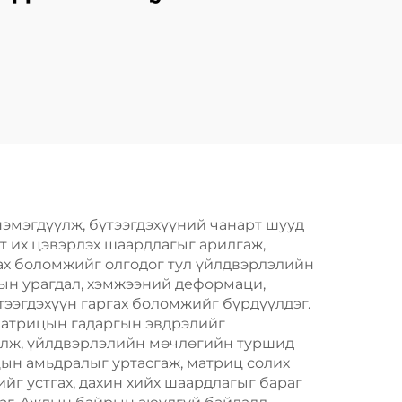
эмэгдүүлж, бүтээгдэхүүний чанарт шууд
т их цэвэрлэх шаардлагыг арилгаж,
гах боломжийг олгодог тул үйлдвэрлэлийн
ргын урагдал, хэмжээний деформаци,
тээгдэхүүн гаргах боломжийг бүрдүүлдэг.
 матрицын гадаргын эвдрэлийг
улж, үйлдвэрлэлийн мөчлөгийн туршид
цын амьдралыг уртасгаж, матриц солих
йг устгах, дахин хийх шаардлагыг бараг