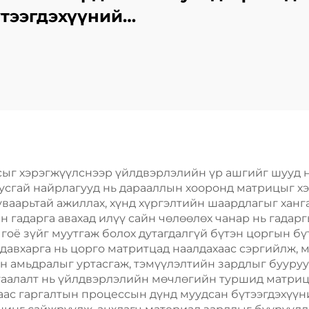
тээгдэхүүний
хариуцагчид
сыг хэрэгжүүлснээр үйлдвэрлэлийн үр ашгийг шууд н
тусгай найрлагууд нь дарааллын хооронд матрицыг хэ
ваарьтай ажиллах, хүнд хүргэлтийн шаардлагыг хан
хан гадарга авахад илүү сайн чөлөөлөх чанар нь гада
 гоё зүйг муутгаж болох дутагдалгүй бүтэн цоргын бү
давхарга нь цорго матритцад наалдахаас сэргийлж,
н амьдралыг уртасгаж, тэмүүлэлтийн зардлыг бууру
мгаалалт нь үйлдвэрлэлийн мөчлөгийн туршид матри
ас гаргалтын процессын дүнд муудсан бүтээгдэхүүни