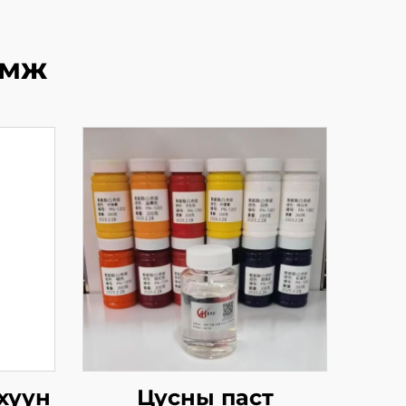
өмж
хүүн
Цусны паст