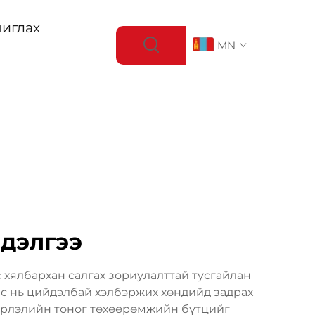
иглах
MN
вдэлгээ
 хялбархан салгах зориулалттай тусгайлан
с нь цийдэлбай хэлбэржих хөндийд задрах
вэрлэлийн тоног төхөөрөмжийн бүтцийг