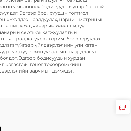
даг. Ажлын байрын аюулгүй байдалд
оргоны чөлөөлөх бодисууд нь үнэр багатай,
дүүлдэг. Эдгээр бодисуудын тогтмол
лэн бүхэлдээ наалдуулах, нарийн матрицын
ыг ашиглахад чанарын хяналт илүү
, чанарын сертификатжуулалтын
н нягтрал, хатуурах горим, боловсруулах
рдлагагүйгээр үйлдвэрлэлийн уян хатан
ууд нь хатуу зохицуулалтын шаардлагыг
 болдог. Эдгээр бодисуудын хурдан
йг багасгаж, тоног төхөөрөмжийн
лдвэрлэлийн зарчмыг дэмждэг.
а