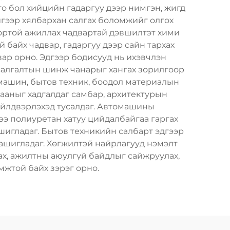
го бол хийцийн гадаргуу дээр нимгэн, жигд
йгээр хялбархан салгах боломжийг олгох
ортой ажиллах чадвартай дэвшилтэт хими
байх чадвар, гадаргуу дээр сайн тархах
вар орно. Эдгээр бодисууд нь ихэвчлэн
 салгалтын шинж чанарыг хангах зорилгоор
омашин, бытов техник, боодол материалын
лааныг хадгалдаг самбар, архитектурын
үйлдвэрлэхэд тусалдаг. Автомашины
ээ полиуретан хатуу цийдалбайгаа гаргах
шигладаг. Бытов техникийн салбарт эдгээр
 ашигладаг. Хөгжилтэй найрлагууд нэмэлт
ах, ажилтны аюулгүй байдлыг сайжруулах,
жтой байх зэрэг орно.