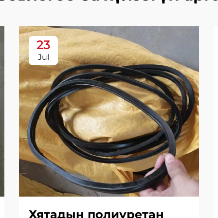
23
Jul
Хятадын полиуретан