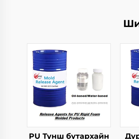
Ши
PU Түнш бутархайн
Ду