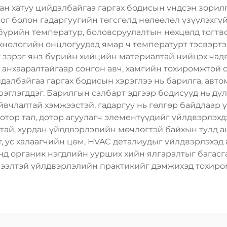
тан хатуу цийдалбайгаа гаргах бодисын үндсэн зорил
ог болон гадаргуугийн төгсгөлд нөлөөлөл үзүүлэхгү
 бүрийн температур, боловсруулалтын нөхцөлд тогтв
хнологийн онцлогуудад ямар ч температурт тэсвэртэй 
у зэрэг янз бүрийн хийцийн материалтай нийцэх чад
йг анхааралтайгаар сонгон авч, хамгийн тохиромжтой
йдалбайгаа гаргах бодисын хэрэглээ нь барилга, авт
эрэглэгддэг. Барилгын салбарт эдгээр бодисууд нь ду
йвчлалтай хэмжээстэй, гадаргуу нь гөлгөр байдлаар 
тор тал, дотор агуулагч элементүүдийг үйлдвэрлэхд
ртай, хурдан үйлдвэрлэлийн мөчлөгтэй байхын тулд а
, ус халаагчийн цөм, HVAC деталиудыг үйлдвэрлэхэд
үнд органик нэгдлийн уурших хийн ялгаралтыг багасг
 ээлтэй үйлдвэрлэлийн практикийг дэмжихэд тохиром