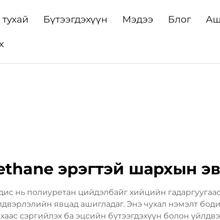
 тухай
Бүтээгдэхүүн
Мэдээ
Блог
Аш
х
ethane эрэгтэй шархын э
дис нь полиуретан цийдэлбайг хийцийн гадаргуугаас
двэрлэлийн явцад ашигладаг. Энэ чухал нэмэлт боди
ахаас сэргийлэх ба эцсийн бүтээгдэхүүн болон үйлд