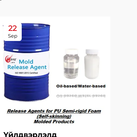
22
2
Sep
Se
Үйлдвэрлэлд
То