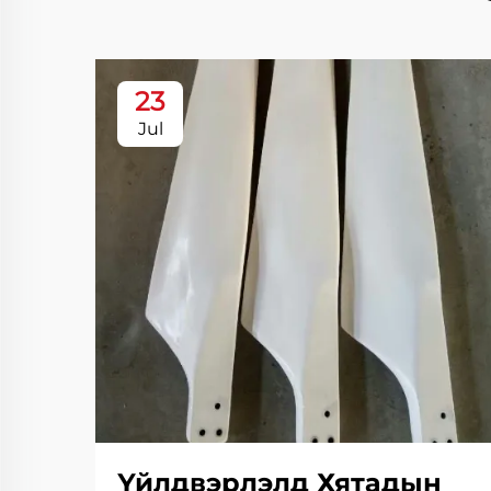
23
Jul
Үйлдвэрлэлд Хятадын