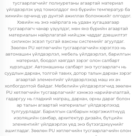
тусгаарлагчийг полиуретаны агаартай материал
үйлдвэрлэх үед тохиолддог янз бүрийн температур ба
химийн орчинд үр дүнтэй ажиллах боломжийг олгодог.
Хэвийн нь энэ найрлага нь удаан хугацаагаар
тусгаарлагч чанар үзүүлдэг, мөн янз бүрийн агаартай
материалын найрлагатай нийцэж чаддаг дэвшилтэт
силикон эсвэл тусгай ваксны системийг агуулдаг.
Зөөлөн PU хөтлөгчийн тусгаарлагчийн хэрэглээ нь
автомашин үйлдвэрлэл, мебель үйлдвэрлэл, барилгын
материал, боодол хаягдал зэрэг олон салбарт
хүрэлцдэг. Автомашины салбарт энэ тусгаарлагч нь
суудлын дархан, толгой тавих, дотор талын дархан зэрэг
агаартай элементийг үйлдвэрлэхэд маш их ач
холбогдолтой байдаг. Мебелийн үйлдвэрлэгчид зөөлөн
PU хөтлөгчийн тусгаарлагчийг хэмжээ нарийвчлалтай,
гадаргуу нь гладкий матрац, дархан, орны дараг болон
ар талын агаартай материалыг үйлдвэрлэхэд
тулгуурладаг. Барилгын салбарын мэргэжилтнүүд
изоляцийн самбар, архитектур дизайн, бүтцийн
элементийг үйлдвэрлэх үед энэ бүтээгдэхүүнийг
ашигладаг. Зөөлөн PU хөтлөгчийн тусгаарлагчийн олон