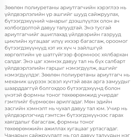
Зөөлөн полиуретаны ариутгагчийн хэрэглээ нь
үйлдвэрлэлийн үр ашгийг шууд сайжруулах,
бүтээгдэхүүний чанарыг дээшлүүлэх олон ач
холбогдолтой давуу талуудтай. Энэ тусгай
ариутгагчийг ашиглахад үйлдвэрийн газрууд
циклийн хугацааг илүү ихээр багасгаж, ороомог
бүтээгдэхүүнүүд хэт их хүч ч зайлшгүй
хөргөлтийн үе шатгүйгээр формноос хялбархан
салдаг. Энэ цаг хэмнэх давуу тал нь бүх салбарт
үйлдвэрлэлийн гарцыг нэмэгдүүлж, ашгийг
нэмэгдүүлдэг. Зөөлөн полиуретаны ариутгагч нь
механик шүрээх эсвэл хүчтэй авах арга замуудыг
шаарддаггүй болгохдоо бүтээгдэхүүнд болон
үнэтэй формны тоног төхөөрөмжид учирдаг
гэмтлийг бүрмөсөн арилгадаг. Мөн эдийн
засгийн хэмнэлт нь чухал давуу тал юм. Учир нь
үйлдвэрлэгчид гэмтсэн бүтээгдэхүүнээс гарах
хаягдалыг багасгаж, формны тоног
төхөөрөмжийн ажиллах хугацааг уртасгадаг.
Чанарын сайжруулалт нь гол давуу талуудын нэг