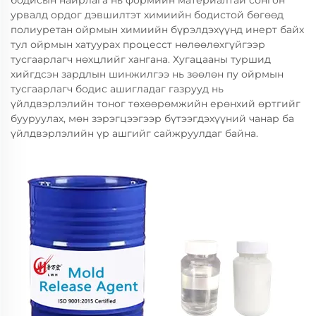
бодисын найрлага нь формийн материалтай сонгон
урвалд ордог дэвшилтэт химиийн бодистой бөгөөд
полиуретан ойрмын химиийн бүрэлдэхүүнд инерт байх
тул ойрмын хатуурах процесст нөлөөлөхгүйгээр
тусгаарлагч нөхцлийг хангана. Хугацааны туршид
хийгдсэн зардлын шинжилгээ нь зөөлөн пу ойрмын
тусгаарлагч бодис ашигладаг газрууд нь
үйлдвэрлэлийн тоног төхөөрөмжийн ерөнхий өртгийг
бууруулах, мөн зэрэгцээгээр бүтээгдэхүүний чанар ба
үйлдвэрлэлийн үр ашгийг сайжруулдаг байна.