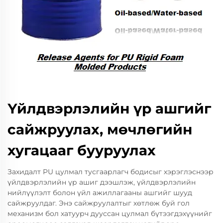
Үйлдвэрлэлийн үр ашгийг
сайжруулах, мөчлөгийн
хугацааг бууруулах
Захидалт PU цулмал тусгаарлагч бодисыг хэрэглэснээр
үйлдвэрлэлийн үр ашиг дээшлэж, үйлдвэрлэлийн
нийлүүлэлт болон үйл ажиллагааны ашгийг шууд
сайжруулдаг. Энэ сайжруулалтыг хөтлөж буй гол
механизм бол хатуурч дууссан цулмал бүтээгдэхүүнийг