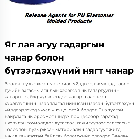
Яг лав агуу гадаргын
чанар болон
бүтээгдэхүүний нягт чанар
Зөөлөн пузыржсан материал үйлдвэрлэх явцад зөөлөн
пу-ийн загасны агшлын хэрэгсэл нь гадаргуугийн
чанарыг сайжруулж, өндөр чанар шаардсан
хэрэглэгчийн шаардлагад нийцсэн цаасан бүтээгдэхүүн
үйлдвэрлэхэд чухал үнэ цэнэтэй болдог. Энэ тусгай
найрлага нь ороомог шидэх процессоор гарахад
ихэвчлэн тохиолддог дутагдал, гажигуудаас залгаасыг
чөлөөлөн, пузыржсан материалын гадаргууг жигд,
ижил хэмжээтэй байлгах боломжийг олгодог. Зөөлөн