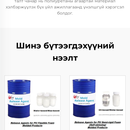
талт чанар нь полиуретаны агаартай материал
хэлбэржүүлэх бүх үйл ажиллагаанд үнэлшгүй хэрэгсэл
болдог.
Шинэ бүтээгдэхүүний
нээлт