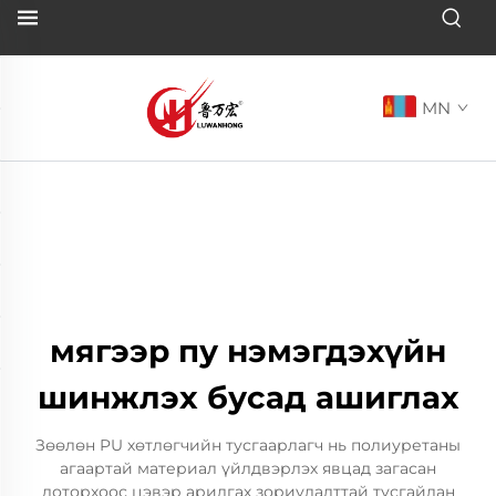
MN
мягээр пу нэмэгдэхүйн
шинжлэх бусад ашиглах
Зөөлөн PU хөтлөгчийн тусгаарлагч нь полиуретаны
агаартай материал үйлдвэрлэх явцад загасан
доторхоос цэвэр арилгах зориулалттай тусгайлан