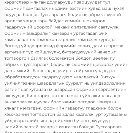
хэрэгслээр мянган долларуудыг зарцуулдаг тул
формийг хамгаалах нь эдийн засгийн хувьд маш чухал
асуудал болдог. Тусгаарлагч бодис нь ойрмыг хүчтэй
арилгах явцад гарч байдаг химийн шохойрол,
гадаргууний цоорхой, механик элэгдлийг саатуулж,
формийн амьдралыг хамааран уртасгадаг. Энэ
хамгаалалт нь томоохон зардлыг хэмнэхэд хүргэдэг
бөгөөд үйлдвэрлэгчид формийг солих, дахин сэргээх
өртөгийг түр хойшлуулж, бүтээгдэхүүний чанарыг
тогтвортой байлгах боломжтой болдог. Зөөлөн пу
ойрмын тусгаарлагч бодис нь формийг цэвэрлэх үеийн
давтамжийг багасгадаг, учир нь ойрмын үлдэгдэл
обработлогдсон гадаргуу дээр наалдахгүй. Энэхүү
үйлчилгээний шаардлагын бууралт нь үйлдвэрлэлийн
багийг цаг хугацаа их шаардсан формийн сэргээлтийн
ажлуудад биш харин өртөг нэмсэн үйл ажиллагаанд
анхаарлаа хандуулах боломжийг олгодог. Чанарын
хяналт нэмэгдэж, формийн гадаргуу гладкийн болон
хэмжээний тогтвортой байдлаа хадгалж, урт хугацааны
үйлдвэрлэлийн явцад ойрмын бүтээгдэхүүнүүд
нарийвчлалтай зааврыг хангасан байдаг. Тусгаарлагч