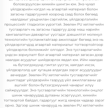
боловсруулсан химийн шингэн юм. Энэ чухал
үйлдвэрийн нэгдэл нь агаартай материал болон
загасны гадаргууний хооронд саад болох бөгөөд
наалдахыг урьдчилан сэргийлж, үйлдвэрлэлийн
процессийг гладкэлэх үүрэгтэй. Зөөлөн PU хөтлөгчийн
тусгаарлагч нь загасны гадаргуу дээр маш нарийн
хамгаалалтын давхаргыг үүсгэдэг дэвшилтэт молекул
технологийн тусламжтайгаар ажилладаг бөгөөд энэ нь
үйлдвэрлэгчдэд агаартай материалыг тогтвортойгоор
үйлдвэрлэх боломжийг олгодог. Энэ тусгаарлагчийн
үндсэн зориулалт бол агаартай материал загасан дээр
наалдах асуудлыг шийдвэрлэх явдал юм. Ийм наалдах
нь бүтээгдэхүүнд гэмтэл үүсгэх, хаягдал ихсэх,
үйлдвэрлэлд цаг хугацаа алдагдах зэрэг асуудлуудыг
авчирдаг. Зөөлөн PU хөтлөгчийн тусгаарлагчийг
ашигладаг үйлдвэрийн газрууд үйл ажиллагааны үр
ашгийг болон бүтээгдэхүүний чанарыг илүү
сайжруулдаг. Энэ тусгаарлагчийн технологийн онцлог
шинж чанаруудад дулааны эсэргүүцэл, химийн
тогтвортой байдал, гадаргууг жигд хамрах чадвар зэрэг
орно. Эдгээр шинж чанарууд нь зөөлөн PU хөтлөгчийн