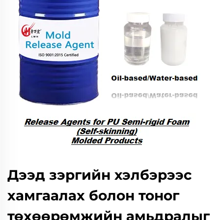
Дээд зэргийн хэлбэрээс
хамгаалах болон тоног
төхөөрөмжийн амьдралыг