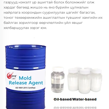
газрууд нэмэлт үр ашигтай болох боломжийг олж
хардаг бөгөөд жишээ нь янз бүрийн цулмалын
найрлага хоорондын суурилуулах цагийг багасгах,
тоног төхөөрөмжийн ашиглалтын түвшинг хамгийн их
байлгах зорилгоор өөрчлөлтийн үйл явцыг
хялбаршуулах зэрэг юм.