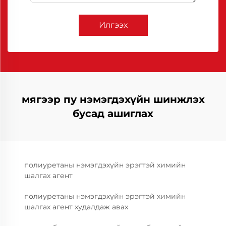
Илгээх
мягээр пу нэмэгдэхүйн шинжлэх
бусад ашиглах
полиуретаны нэмэгдэхүйн эрэгтэй химийн
шалгах агент
полиуретаны нэмэгдэхүйн эрэгтэй химийн
шалгах агент худалдаж авах