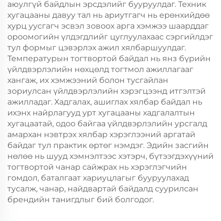
аюулгүй байдлын эрсдэлийг бууруулдаг. Техник
хугацааны давуу тал нь ариутгагч нь ерөнхийдөө
хурц уусгагч эсвэл зовоох арга хэмжээ шаарддаг
ороомогийн үлдэгдлийг цуглуулахаас сэргийлдэг
тул формыг цэвэрлэх ажил хялбаршуулдаг.
Температурын тогтвортой байдал нь янз бүрийн
үйлдвэрлэлийн нөхцөлд тогтмол ажиллагааг
хангаж, их хэмжээний болон тусгайлан
зориулсан үйлдвэрлэлийн хэрэгцээнд итгэлтэй
ажилладаг. Хадгалах, ашиглах хялбар байдал нь
ихэнх найрлагууд урт хугацааны хадгалалтын
хугацаатай, одоо байгаа үйлдвэрлэлийн урсгалд
амархан нэвтрэх хялбар хэрэглээний аргатай
байдаг тул практик өртөг нэмдэг. Эдийн засгийн
нөлөө нь шууд хэмнэлтээс хэтэрч, бүтээгдэхүүний
тогтвортой чанар сайжрах нь хэрэглэгчийн
гомдол, баталгаат хариуцлагыг бууруулахад
тусалж, чанар, найдвартай байдалд суурилсан
брендийн танигдлыг бий болгодог.