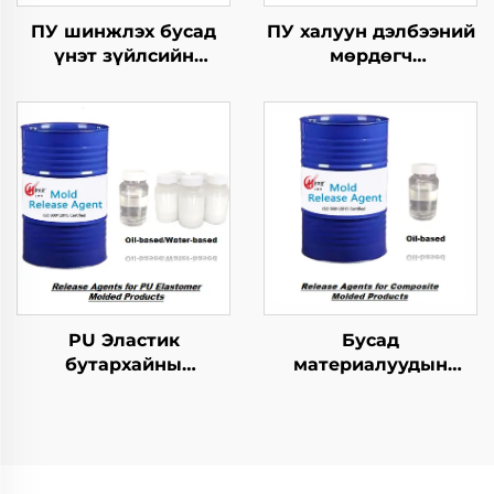
ПУ шинжлэх бусад
ПУ халуун дэлбээний
үнэт зүйлсийн
мөрдөгч
хангамжтой
бүтээгдэхүүнүүдийн
бутархайг гаргах
хэрэгсэл
агент
PU Эластик
Бусад
бутархайны
материалуудын
мөрдөгчийн ажлыг
хангамжтой
зохицуулах тусгайлал
бутархайг гаргах
агент