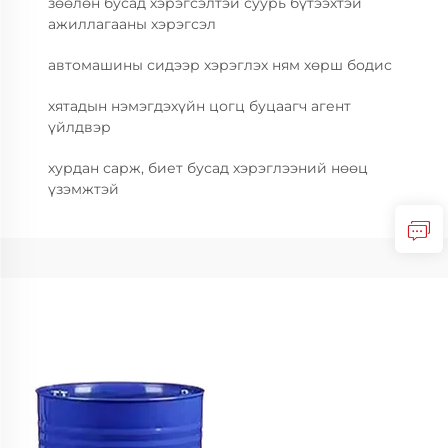
зөөлөн бусад хэрэгсэлтэй суурь бүтээхтэй
ажиллагааны хэрэгсэл
автомашины сидээр хэрэглэх ням хөрш бодис
хятадын нэмэгдэхүйн цогц буцаагч агент
үйлдвэр
хурдан сарж, биет бусад хэрэглээний нөөц
үзэмжтэй