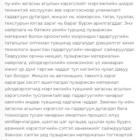
пу-ийн загасны агшлын хэрэгслийг мэргэжлийн шидэх
техниктэй хослуулан зөв хэрэглэснээр уламжлалт
гадаргуун дутагдал, жишээ нь: ховхорсон, татах, туузлах,
текстурын ялгаа зэрэг нь бараг бүрэн арилгагддаг. Энэ
найрлага нь батжих үеийн туршид пузыржсан
материал болон ороомгийн хоорондох гадаргуугийн
таталцлыг оптимал түвшинд хадгалдаг дэвшилтэт хими
технологи ашиглан гадаргуугийн чанарыг сайжруулдаг.
Тааруухан орчны нөхцөл, пузыржсан материалын
найрлага, үйлдвэрлэлийн хэмжээнээс үл хамааран
ижил үр дүнг гаргаж чаддэг тул нэгэнтээ чухал давуу
тал болдог. Жишээ нь автомашин, тавилга зэрэг
харагдах хэсэгт ашиглагдах пузыржсан материал
үйлдвэрлэгчид мэргэжлийн түвшний загасны агшлын
хэрэгслийн тусламжтайгаар гадаргуугийн чанарыг
хамгийн өндөр түвшинд хадгалж чаддаг. Зөөлөн пу-ийн
загасны агшлын хэрэгсэл нь гадаргуун дутагдал бага
тохиолдох тусам чанарын хяналтын процесс илүү
хялбарчлагдаж, шалгах цаг хугацаа, цуцлах хувь буурч,
ерөнхий хэрэглэгчийн сэтгэл ханамжийг сайжруулдаг.
Хэвнээс салгах үед пузыржсан материалын тогтвортой