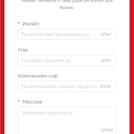
Манай төлөөлөгч танд удахгүй холбогдох
болно.
Имэйл
0/100
Нэр
0/100
Компанийн нэр
0/200
Мессеж
0/1000