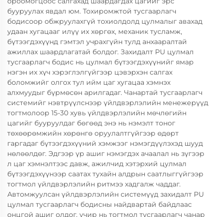
ороомогцоос салгахад шаардагдах цагийг эрс
бууруулах явдал юм. Тохиромжтой тусгаарлагч
бодисоор обжруулахгүй тохиолдолд цулмалыг авахад
удаан хугацааг илүү их хөргөх, механик тусламж,
бүтээгдэхүүнд гэмтэл учрахгүйн тулд анхааралтай
ажиллах шаардлагатай болдог. Захидалт PU цулмал
тусгаарлагч бодис нь цулмал бүтээгдэхүүнийг ямар
нэгэн их хүч хэрэглэлгүйгээр цэвэрхэн салгах
боломжийг олгох тул ийм цаг хугацаа хэмнэх
алхмуудыг бүрмөсөн арилгадаг. Чанартай тусгаарлагч
системийг нэвтрүүлснээр үйлдвэрлэлийн менежерүүд
тогтмолоор 15-30 хувь үйлдвэрлэлийн мөчлөгийн
цагийг бууруулдаг бөгөөд энэ нь нэмэлт тоног
төхөөрөмжийн хөрөнгө оруулалтгүйгээр өдөрт
гаргадаг бүтээгдэхүүний хэмжээг нэмэгдүүлэхэд шууд
нөлөөлдөг. Эдгээр үр ашиг нэмэгдэх ачаалал нь зүгээр
л цаг хэмнэлтээс давж, ажилчид хэтэрхий цулмал
бүтээгдэхүүнээр саатах тухайн алдрын саатлыггүйгээр
тогтмол үйлдвэрлэлийн ритмээ хадгалж чаддаг.
Автомжуулсан үйлдвэрлэлийн системүүд захидалт PU
цулмал тусгаарлагч бодисны найдвартай байдлаас
онцгой ашиг олдог, учир нь тогтмол тусгаарлагч чанар