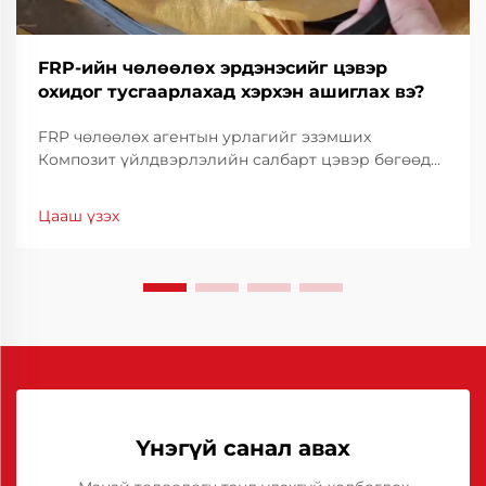
FRP-ийн чөлөөлөх эрдэнэсийг цэвэр
охидог тусгаарлахад хэрхэн ашиглах вэ?
FRP чөлөөлөх агентын урлагийг эзэмших
Композит үйлдвэрлэлийн салбарт цэвэр бөгөөд
үр дүнтэй ордноос тусгаарлах нь FRP (шинэлэг
ширхэгээр баталгаажсан пластик) хэсгүүдийг
Цааш үзэх
өндөр чанартай үйлдвэрлэхэд маш чухал байдаг.
FRP чөлөөлөх агентууд энэ процессэд чухал үүрэг
гүйцэтгэдэг...
Үнэгүй санал авах