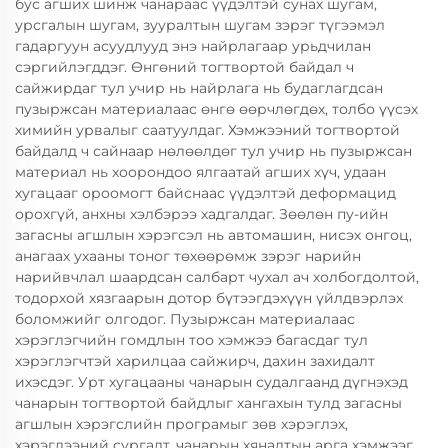
бус агших шинж чанараас үүдэлтэй сунах шугам,
урсгалын шугам, зууралтын шугам зэрэг түгээмэл
гадаргуун асуудлууд энэ найрлагаар урьдчилан
сэргийлэгддэг. Өнгөний тогтвортой байдал ч
сайжирдаг тул учир нь найрлага нь будаглагдсан
пузыржсан материалаас өнгө өөрчлөгдөх, толбо үүсэх
химийн урвалыг саатуулдаг. Хэмжээний тогтвортой
байдалд ч сайнаар нөлөөлдөг тул учир нь пузыржсан
материал нь хоорондоо ялгаатай агших хүч, удаан
хугацааг ороомогт байснаас үүдэлтэй деформацид
орохгүй, анхны хэлбэрээ хадгалдаг. Зөөлөн пу-ийн
загасны агшлын хэрэгсэл нь автомашин, нисэх онгоц,
анагаах ухааны тоног төхөөрөмж зэрэг нарийн
нарийвчлал шаардсан салбарт чухал ач холбогдолтой,
тодорхой хязгаарын дотор бүтээгдэхүүн үйлдвэрлэх
боломжийг олгодог. Пузыржсан материалаас
хэрэглэгчийн гомдлын тоо хэмжээ багасдаг тул
хэрэглэгчтэй харилцаа сайжирч, дахин захидалт
ихэсдэг. Урт хугацааны чанарын судалгаанд дүгнэхэд
чанарын тогтвортой байдлыг хангахын тулд загасны
агшлын хэрэгслийн програмыг зөв хэрэглэх,
хэрэглээний сургалт, чанарын хяналтын арга хэмжээг