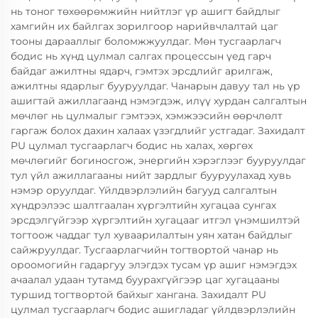
нь тоног төхөөрөмжийн нийтлэг үр ашигт байдлыг
хамгийн их байлгах зорилгоор нарийвчлалтай цаг
тооны дарааллыг боломжжуулдаг. Мөн тусгаарлагч
бодис нь хүнд цулмал салгах процессын үед гарч
байдаг ажилтны ядарч, гэмтэх эрсдлийг арилгаж,
ажилтны ядарлыг бууруулдаг. Чанарын давуу тал нь үр
ашигтай ажиллагаанд нэмэгдэж, илүү хурдан салгалтын
мөчлөг нь цулмалыг гэмтээх, хэмжээсийн өөрчлөлт
гаргаж болох дахин халаах үзэгдлийг устгадаг. Захидалт
PU цулмал тусгаарлагч бодис нь халах, хөргөх
мөчлөгийг богиносгож, энергийн хэрэглээг бууруулдаг
тул үйл ажиллагааны нийт зардлыг бууруулахад хувь
нэмэр оруулдаг. Үйлдвэрлэлийн багууд салгалтын
хүндрэлээс шалтгаалан хүргэлтийн хугацаа сунгах
эрсдэлгүйгээр хүргэлтийн хугацааг итгэл үнэмшилтэй
тогтоож чаддаг тул хуваарилалтын уян хатан байдлыг
сайжруулдаг. Тусгаарлагчийн тогтвортой чанар нь
ороомогийн гадаргуу элэгдэх тусам үр ашиг нэмэгдэх
ачаалал удаан тутамд буурахгүйгээр цаг хугацааны
туршид тогтвортой байхыг хангана. Захидалт PU
цулмал тусгаарлагч бодис ашигладаг үйлдвэрлэлийн