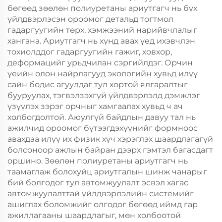
бөгөөд зөөлөн полиуретаны ариутгагч нь бүх
үйлдвэрлэсэн ороомог детальд тогтмол
гадаргуугийн төрх, хэмжээний нарийвчлалыг
хангана. Ариутгагч нь хүнд авах үед ихэвчлэн
тохиолддог гадаргуугийн гажиг, ховхор,
деформацийг урьдчилан сэргийлдэг. Орчин
үеийн олон найрлагууд экологийн хувьд илүү
сайн бодис агуулдаг тул хортой ялгаралтыг
бууруулах, тэгвэлзэхгүй үйлдвэрлэлд дэмжлэг
үзүүлэх зэрэг орчныг хамгаалах хувьд ч ач
холбогдолтой. Аюулгүй байдлын давуу тал нь
ажилчид ороомог бүтээгдэхүүнийг формноос
авахдаа илүү их физик хүч хэрэглэх шаардлагагүй
болсоноор ажлын байран дээрх гэмтэл багасдагт
оршино. Зөөлөн полиуретаны ариутгагч нь
таамаглаж болохуйц ариутгалын шинж чанарыг
бий болгодог тул автомжуулалт эсвэл хагас
автомжуулалттай үйлдвэрлэлийн системийг
ашиглах боломжийг олгодог бөгөөд иймд гар
ажиллагааны шаардлагыг, мөн холбоотой