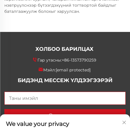
нэвтрүүлснээр бүтээгдэхүүний тогтвортой байдлыг
баталгаажуулж болохыг харуулсан.
ХОЛБОО БАРИЛЦАХ
Гар утасны:
+86-13573790259
Мэйл:
[email protected]
БИДЭНД МЕССЕЖ ҮЛДЭЭГЭЭРЭЙ
Одоо илгээх
We value your privacy