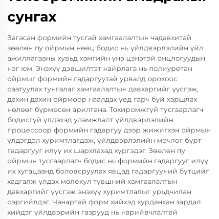
сунгах
Загасан формийн тусгай хамгаалалтын чадавхитай
зөөлөн пу ойрмын нөөц бодис нь үйлдвэрлэлийн үйл
ажиллагааны хувьд хамгийн үнэ цэнэтэй онцлогуудын
нэг юм. Энэхүү дэвшилтэт найрлага нь полиуретан
ойрмыг формийн гадаргуутай урвалд орохоос
саатуулах тунгалаг хамгаалалтын давхаргийг үүсгэж,
дахин дахин ойрмоор наалдах үед гарч буй харшлах
нөлөөг бүрмөсөн арилгана. Тохиромжгүй тусгаарлагч
бодисгүй үлдэхэд уламжлалт үйлдвэрлэлийн
процессоор формийн гадаргуу дээр жижигхэн ойрмын
үлдэгдэл хуримтлагдаж, үйлдвэрлэлийн мөчлөг бүрт
гадаргууг илүү их шархлахад хүргэдэг. Зөөлөн пу
ойрмын тусгаарлагч бодис нь формийн гадаргууг илүү
их хугацаанд боловсруулах явцад гадаргууний бүтцийг
хадгалж үлдэх молекул түвшний хамгаалалтын
давхаргийг үүсгэж энэхүү хуримтлалыг урьдчилан
сэргийлдэг. Чанартай форм хийхэд хурданхан зардал
хийдэг үйлдвэрийн газрууд нь нарийвчлалтай