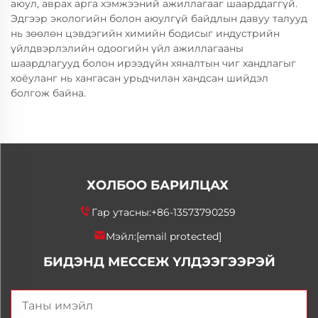
аюул, аврах арга хэмжээний ажиллагааг шаарддаггүй.
Эдгээр экологийн болон аюулгүй байдлын давуу талууд
нь зөөлөн цэвдэгийн химийн бодисыг индустрийн
үйлдвэрлэлийн одоогийн үйл ажиллагааны
шаардлагууд болон ирээдүйн хяналтын чиг хандлагыг
хоёуланг нь хангасан урьдчилан хандсан шийдэл
болгож байна.
ХОЛБОО БАРИЛЦАХ
Гар утасны:
+86-13573790259
Мэйл:
[email protected]
БИДЭНД МЕССЕЖ ҮЛДЭЭГЭЭРЭЙ