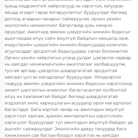
хувьд мэдрэмтгий найрлагууд нь хэрэглэх, хатуурах
явцад агаарт гарах ялгаруулалтыг бууруулдаг бөгөөд
дотоод агаарын чанарыг сайжруулах, орчин үеийн
экологийн нөлөөллийг багасгахад хувь нэмрээ
оруулдаг. Ажилчид зөөлөн цэвдэгийн химийн бодисыг
ашиглахдаа илүү сайн аюулгүй байдлын нөхцөлд орж,
индустрийн цэвдэгийн химийн бодисуудад ихэвчлэн
агуулагддаг эрсдэлтэй бодисуудаас салах боломжтой.
Орчин үеийн найрлагын усанд уусдаг цэвэрлэх чадвар
нь хаягдал менежментийн ажиллагааг хялбаршуулж,
тусгай аргаар цэвэрлэх шаардлагатай эрсдэлтэй
хаягдал үүсгэх магадлалыг бууруулдаг. Үйлдвэрлэх
газрууд зөөлөн цэвдэгийн химийн бодисын хэрэглээнд
хяналт шалгалтын ачааллыг багасгасантай холбоотой
илүү их тааламжтай байдаг бөгөөд шаардлагатай
мэдээлэл хийх, хариуцлагын асуудалд орох магадлалыг
багасгадаг. Бага хортой чанар нь ажилчдын аюулгүй
хэрэглээг хангаж, хувийн хамгаалалтын хэрэгслийн
хэрэгцээг бууруулдаг тул ажилчдын аюулгүй байдал, үр
ашгийг сайжруулдаг. Экологийн давуу талуудад бага
хэмжээний сав баглаа боодол хэрэглэх нь хаягдал