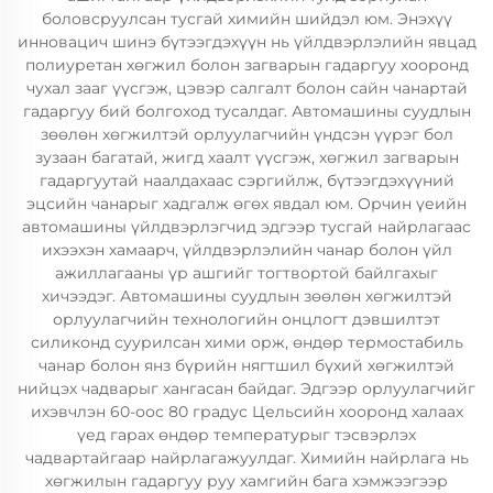
боловсруулсан тусгай химийн шийдэл юм. Энэхүү
инновацич шинэ бүтээгдэхүүн нь үйлдвэрлэлийн явцад
полиуретан хөгжил болон загварын гадаргуу хооронд
чухал зааг үүсгэж, цэвэр салгалт болон сайн чанартай
гадаргуу бий болгоход тусалдаг. Автомашины суудлын
зөөлөн хөгжилтэй орлуулагчийн үндсэн үүрэг бол
зузаан багатай, жигд хаалт үүсгэж, хөгжил загварын
гадаргуутай наалдахаас сэргийлж, бүтээгдэхүүний
эцсийн чанарыг хадгалж өгөх явдал юм. Орчин үеийн
автомашины үйлдвэрлэгчид эдгээр тусгай найрлагаас
ихээхэн хамаарч, үйлдвэрлэлийн чанар болон үйл
ажиллагааны үр ашгийг тогтвортой байлгахыг
хичээдэг. Автомашины суудлын зөөлөн хөгжилтэй
орлуулагчийн технологийн онцлогт дэвшилтэт
силиконд суурилсан хими орж, өндөр термостабиль
чанар болон янз бүрийн нягтшил бүхий хөгжилтэй
нийцэх чадварыг хангасан байдаг. Эдгээр орлуулагчийг
ихэвчлэн 60-оос 80 градус Цельсийн хооронд халаах
үед гарах өндөр температурыг тэсвэрлэх
чадвартайгаар найрлагажуулдаг. Химийн найрлага нь
хөгжилын гадаргуу руу хамгийн бага хэмжээгээр