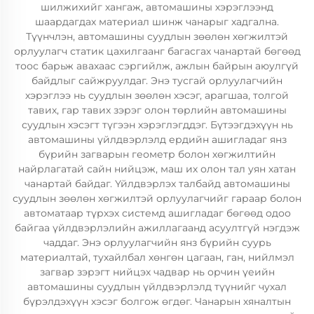
шилжихийг хангаж, автомашины хэрэглээнд
шаардагдах материал шинж чанарыг хадгална.
Түүнчлэн, автомашины суудлын зөөлөн хөгжилтэй
орлуулагч статик цахилгаанг багасгах чанартай бөгөөд
тоос барьж авахаас сэргийлж, ажлын байрын аюулгүй
байдлыг сайжруулдаг. Энэ тусгай орлуулагчийн
хэрэглээ нь суудлын зөөлөн хэсэг, арагшаа, толгой
тавих, гар тавих зэрэг олон төрлийн автомашины
суудлын хэсэгт түгээн хэрэглэгддэг. Бүтээгдэхүүн нь
автомашины үйлдвэрлэлд ердийн ашигладаг янз
бүрийн загварын геометр болон хөгжилтийн
найрлагатай сайн нийцэж, маш их олон тал уян хатан
чанартай байдаг. Үйлдвэрлэх талбайд автомашины
суудлын зөөлөн хөгжилтэй орлуулагчийг гараар болон
автоматаар түрхэх системд ашигладаг бөгөөд одоо
байгаа үйлдвэрлэлийн ажиллагаанд асуултгүй нэгдэж
чаддаг. Энэ орлуулагчийн янз бүрийн суурь
материалтай, тухайлбал хөнгөн цагаан, ган, нийлмэл
загвар зэрэгт нийцэх чадвар нь орчин үеийн
автомашины суудлын үйлдвэрлэлд түүнийг чухал
бүрэлдэхүүн хэсэг болгож өгдөг. Чанарын хяналтын