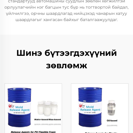
стандартууд автомашины суудлын зөөлөн хөгжилтэй
орлуулагчийн нэг багцын тус бүр нь тогтвортой байдал,
үйлчилгээ, орчны шаардлагад нийцэхэд чанарын хатуу
шаардлагыг хангасан байхыг баталгаажуулдаг.
Шинэ бүтээгдэхүүний
зөвлөмж