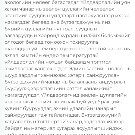
экологийн нөлөөг багасгадаг. Үйлдвэрлэлийн уян
хатан чанар нь зөөлөн цуллагийн чөлөөлөх
агентийг суудлын үйлдвэрт нэвтрүүлснээр ихээр
нэмэгддэг бөгөөд энэ бүтээгдэхүүн нь янз
бүрийн цуллагийн нягтрал, суудлын
загваруудын хооронд хурдан шилжих боломжийг
олгодог бөгөөд томоохон тохируулга
шаарддаггүй. Температурын тогтвортой чанар нь
эхлэл, хамгийн өндөр температуртай
үйлдвэрлэлийн нөхцөл байдалд ч тогтмол
ажиллагааг хангаж өгдөг. Эдийн засгийн нөлөө нь
шууд зардлыг хэмнэхээс хэтэрч, сайжруулсан
бүтээгдэхүүний чанар нь баталгааны андуурлыг
бууруулж, хэрэглэгчийн сэтгэл ханамжийг
нэмэгдүүлдэг. Үйлдвэрлэгчид зөөлөн цуллагийн
чөлөөлөх агентийг ашиглаж буй үед бракцийн
хувийг бууруулдаг, эхний удаагийн чанарыг
сайжруулдаг гэж тайлагнадаг. Бүтээгдэхүүний
хадгалалтын тогтвортой чанар, хадгалах хялбар
байдал нь материал хугарах асуудлыг шийдэж,
нийлүүлэлтийн гинжинд туршилтын үр дүнг