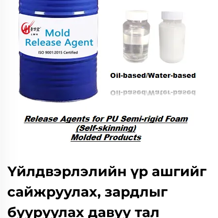
Үйлдвэрлэлийн үр ашгийг
сайжруулах, зардлыг
бууруулах давуу тал