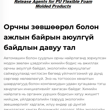
Орчны зөвшөөрөл болон
ажлын байрын аюулгүй
байдлын давуу тал
Автомашин болон суудлын орны найрлаганд зориулсан
модон зөөлөн цэвдэгийн химийн бодис нь ажиллах
орчны аюулгүй байдал, экологийн хариуцлагыг
сайжруулахад чиглэсэн бөгөөд үйлчилгээний үр дүнд
сөргөөр нөлөөлөхгүй. Энэ нь тогтоосон хяналтын
шаардлагууд болон компаниудын удаан хугацааны тэгш
хандлагын инициативийг хангасан байдаг. Химийн
найрлага нь органик уурших бодисын хатуу жишигт
нийцэж, үйлдвэрлэлийн газрууд экологийн
зөвшөөрлийг хадгалж, илүү өндөр үр дүнтэй
ажиллагааг хангах боломжийг олгодог. Ийм экологийн