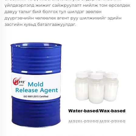
үйлдвэрлэлд жижиг сайжруулалт нийлж том өрсөлдөх
давуу талыг бий болгох тул шилдэг зөөлөн
дүүргэвчийн чөлөөлөх агент руу шилжихийг эдийн
засгийн хувьд баталгаажуулдаг.