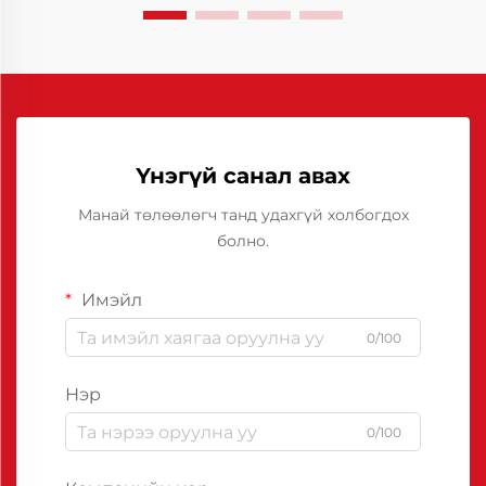
Үнэгүй санал авах
Манай төлөөлөгч танд удахгүй холбогдох
болно.
Имэйл
0/100
Нэр
0/100