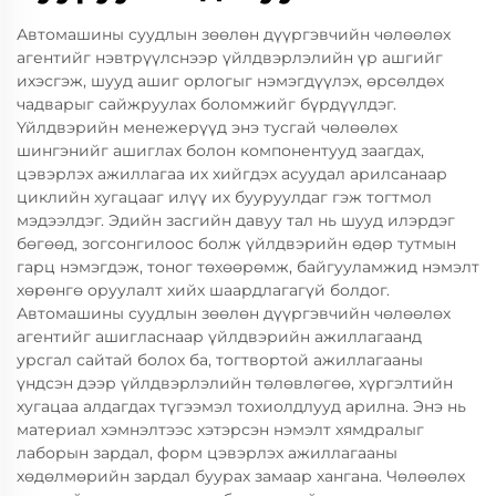
Автомашины суудлын зөөлөн дүүргэвчийн чөлөөлөх
агентийг нэвтрүүлснээр үйлдвэрлэлийн үр ашгийг
ихэсгэж, шууд ашиг орлогыг нэмэгдүүлэх, өрсөлдөх
чадварыг сайжруулах боломжийг бүрдүүлдэг.
Үйлдвэрийн менежерүүд энэ тусгай чөлөөлөх
шингэнийг ашиглах болон компонентууд заагдах,
цэвэрлэх ажиллагаа их хийгдэх асуудал арилсанаар
циклийн хугацааг илүү их бууруулдаг гэж тогтмол
мэдээлдэг. Эдийн засгийн давуу тал нь шууд илэрдэг
бөгөөд, зогсонгилоос болж үйлдвэрийн өдөр тутмын
гарц нэмэгдэж, тоног төхөөрөмж, байгууламжид нэмэлт
хөрөнгө оруулалт хийх шаардлагагүй болдог.
Автомашины суудлын зөөлөн дүүргэвчийн чөлөөлөх
агентийг ашигласнаар үйлдвэрийн ажиллагаанд
урсгал сайтай болох ба, тогтвортой ажиллагааны
үндсэн дээр үйлдвэрлэлийн төлөвлөгөө, хүргэлтийн
хугацаа алдагдах түгээмэл тохиолдлууд арилна. Энэ нь
материал хэмнэлтээс хэтэрсэн нэмэлт хямдралыг
лаборын зардал, форм цэвэрлэх ажиллагааны
хөдөлмөрийн зардал буурах замаар хангана. Чөлөөлөх