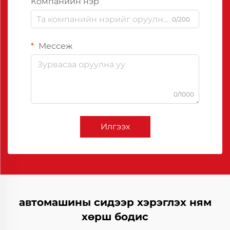
Компанийн нэр
0/200
Мессеж
0/1000
Илгээх
автомашины сидээр хэрэглэх ням
хөрш бодис