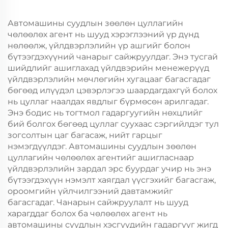
Автомашины суудлын зөөлөн цуллагийн
чөлөөлөх агент нь шууд хэрэглээний үр дүнд
нөлөөлж, үйлдвэрлэлийн үр ашгийг болон
бүтээгдэхүүний чанарыг сайжруулдаг. Энэ тусгай
шийдлийг ашиглахад үйлдвэрийн менежерүүд
үйлдвэрлэлийн мөчлөгийн хугацааг багасгадаг
бөгөөд илүүдэл цэвэрлэгээ шаардагдахгүй болох
нь цуллаг наалдах явдлыг бүрмөсөн арилгадаг.
Энэ бодис нь тогтмол гадаргуугийн нөхцлийг
бий болгох бөгөөд цуллаг суухаас сэргийлдэг тул
зогсолтын цаг багасаж, нийт гарцыг
нэмэгдүүлдэг. Автомашины суудлын зөөлөн
цуллагийн чөлөөлөх агентийг ашигласнаар
үйлдвэрлэлийн зардал эрс буурдаг учир нь энэ
бүтээгдэхүүн нэмэлт хаягдал үүсгэхийг багасгаж,
ороомгийн үйлчилгээний давтамжийг
багасгадаг. Чанарын сайжруулалт нь шууд
харагддаг болох ба чөлөөлөх агент нь
автомашины суудлын хэсгүүдийн гадаргууг жигд