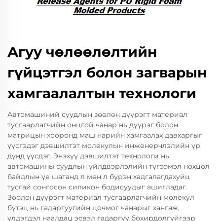
Агуу чөлөөлөлтийн
гүйцэтгэл болон загварын
хамгаалалтын технологи
Автомашиний суудлын зөөлөн дүүрэгт материал
тусгаарлагчийн онцгой чанар нь дүүрэг болон
матрицын хооронд маш нарийн хамгаалах давхаргыг
үүсгэдэг дэвшилтэт молекулын инженерчлэлийн үр
дүнд үүсдэг. Энэхүү дэвшилтэт технологи нь
автомашины суудлын үйлдвэрлэлийн түгээмэл нөхцөл
байдлын үе шатанд л мөн л бүрэн хадгалагдахуйц
тусгай сонгосон силикон бодисуудыг ашигладаг.
Зөөлөн дүүрэгт материал тусгаарлагчийн молекул
бүтэц нь гадаргуугийн цочмог чанарыг хангаж,
үлдэгдэл наалдац эсвэл гадаргуу бохирдолгүйгээр