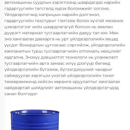
автомашины суудлын хэрэглээнд шаардагдах нарийн
гадаргуугийн төгсгөлд хүрэх боломжийг олгоно.
Үйлдвэрлэгчид матрицын нарийн дэлгэмэл,
гадаргуугийн текстурыг гэмтээж болох хүчтэй механик
цэвэрлэгээг хийх шаардлагагүй болсон нь зөөлөн
дүүрэгт материал тусгаарлагчийн давуу тал юм. Мөн
энэ хамгаалах давхарга нь урт үйлдвэрлэлийн явцад
үүсдэг бохирдлын цугласаас сэргийлж, үйлдвэрлэлийн
кампанитын турш тусгаарлагчийн оптималь нөхцлийг
хадгална. Энэхүү дэвшилтэт технологи нь уламжлалт
тусгаарлагчийн арга замаас илүү дээгүүр бөгөөд
үйлдвэрлэлийн бүтээмж, бүтээгдэхүүний чанарыг
сайжруулах зэрэгцээ үнэтэй үйлдвэрлэлийн тоног
төхөөрөмжинд хийсэн хөрөнгө оруулалтыг хамгаалах
найдвартай шийдлийг автомашины үйлдвэрлэгчдэд
санал болгодог.