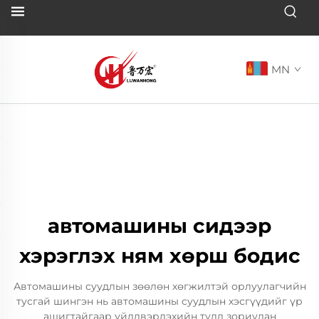
MN
автомашины сидээр
хэрэглэх ням хөрш бодис
Автомашины суудлын зөөлөн хөгжилтэй орлуулагчийн
тусгай шингэн нь автомашины суудлын хэсгүүдийг үр
ашигтайгаар үйлдвэрлэхийн тулд зориулан