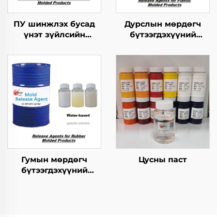
ПУ шинжлэх бусад
Дурслын мөрдөгч
үнэт зүйлсийн
бүтээгдэхүүний
хангамжтой
хариуцагчид
бутархайг гаргах
агент
Гумын мөрдөгч
Цусны паст
бүтээгдэхүүний
хариуцагчид