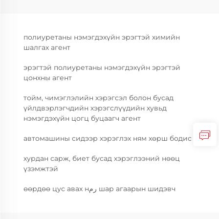
полиуретаны нэмэгдэхүйн эрэгтэй химийн
шалгах агент
эрэгтэй полиуретаны нэмэгдэхүйн эрэгтэй
цонхны агент
тойм, чимэглэлийн хэрэгсэл болон бусад
үйлдвэрлэгчдийн хэрэгслүүдийн хувьд
нэмэгдэхүйн цогц буцаагч агент
автомашины сидээр хэрэглэх ням хөрш бодис
хурдан сарж, биет бусад хэрэглээний нөөц
үзэмжтэй
өөрдөө цус авах нرم шар агаарын шидэвч