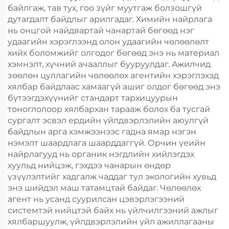
байлгаж, тав тух, гоо зүйг муутгаж болзошгүй
дутагдалт байдлыг арилгадаг. Химийн найрлага
нь онцгой найдвартай чанартай бөгөөд нэг
удаагийн хэрэглээнд олон удаагийн чөлөөлөлт
хийх боломжийг олгодог бөгөөд энэ нь материал
хэмнэлт, хүчний ачааллыг бууруулдаг. Ажилчид
зөөлөн цуллагийн чөлөөлөх агентийн хэрэглэхэд
хялбар байдлаас хамаагүй ашиг олдог бөгөөд энэ
бүтээгдэхүүнийг стандарт тархицуурын
тоноглолоор хялбархан тарааж болох ба тусгай
сургалт эсвэл ердийн үйлдвэрлэлийн аюулгүй
байдлын арга хэмжээнээс гадна ямар нэгэн
нэмэлт шаардлага шаарддаггүй. Орчин үеийн
найрлагууд нь органик нэгдлийн хийлэгдэх
хуульд нийцэж, гэхдээ чанарын өндөр
үзүүлэлтийг хадгалж чаддаг тул экологийн хувьд
энэ шийдэл маш татамцтай байдаг. Чөлөөлөх
агент нь усанд суурилсан цэвэрлэгээний
системтэй нийцтэй байх нь үйлчилгээний ажлыг
хялбаршуулж, үйлдвэрлэлийн үйл ажиллагааны