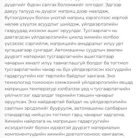
дүүргийг бүрэн салгах боломжийг олгодог. Эдгээр
давуу талууд нь дүүрэг матриц дээр наалдаж,
бүтээгдэхүүн болон үнэтэй матриц хэрэгслээс хортой
нөлөө үзүүлэх асуудлыг шийдэж, үйлдвэрлэлийн
газруудад ихээхэн ашиг оруулдаг. Тусгаарлагч нь
давтагдсан үйлдвэрлэлийн циклд химийн холбоо
үүсэхээс сэргийлж, матрицийн амьдралыг илүү урт
хугацаагаар сунгадаг. Автомашины суудлын зөөлөн
дүүрэгт материал тусгаарлагчийн ашиглалтаар
чанарын хяналт илүү таамаглашгүй болдог ба тогтмол
тусгаарлагчийн чанар нь бүх үйлдвэрлэсэн хэсгүүдийн
гадаргуугийн нэг төрлийн байдлыг хангана. Энэ
технологид томоохон хэмжээний үйлдвэрлэлийн явцад
матрицын температур хэлбэлзэх үед ч тусгаарлагчийн
үйлчилгээг хадгалдаг термийн тэвшин чанарыг
оруулсан. Энэ найдвартай байдал нь үйлдвэрлэлийн
саатлын эрсдэлийг бууруулж, автомашины салбарын
стандартад нийцсэн тогтмол гарц чанарыг хадгална.
Химийн найрлага нь матрицын гадаргуугийн
исэлдэлтийг болон идэвхтэй дүүрэгт материалын
компонентүүдийн химийн довтолгооноос хамгаалж,