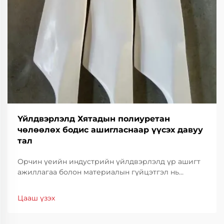
Үйлдвэрлэлд Хятадын полиуретан
чөлөөлөх бодис ашигласнаар үүсэх давуу
тал
Орчин үеийн индустрийн үйлдвэрлэлд үр ашигт
ажиллагаа болон материалын гүйцэтгэл нь
өрсөлдөх чадварыг хадгалахын тулд үндэс суурь
болдог. Үйлдвэрлэлийн үр ашигт ажиллагааг
Цааш үзэх
бэхжүүлэхэд туслах гол хэрэгсэл нь тусгай
зориулалтын тосны шийдэл юм.