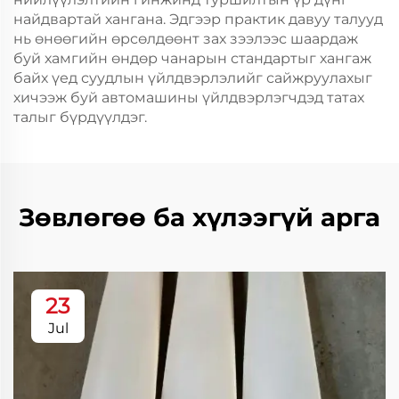
найдвартай хангана. Эдгээр практик давуу талууд
нь өнөөгийн өрсөлдөөнт зах зээлээс шаардаж
буй хамгийн өндөр чанарын стандартыг хангаж
байх үед суудлын үйлдвэрлэлийг сайжруулахыг
хичээж буй автомашины үйлдвэрлэгчдэд татах
талыг бүрдүүлдэг.
Зөвлөгөө ба хүлээгүй арга
23
Jul