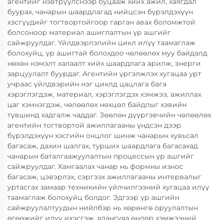
агентийг нэвтрүүлснээр буцааж хийх ажил, хаягдал
буурах, чанарын шаардлагад нийцсэн бүрэлдэхүүн
хэсгүүдийг тогтвортойгоор гарган авах боломжтой
болсоноор материал ашиглалтын үр ашгийг
сайжруулдаг. Үйлдвэрлэлийн цикл илүү таамаглаж
болохуйц, үр ашигтай болохдоо чөлөөлөх муу байдалд
нөхөн нэмэлт халаалт хийх шаардлага арилж, энерги
зарцуулалт буурдаг. Агентийн үргэлжлэх хугацаа урт
учраас үйлдвэрийн нэг циклд цацлага бага
хэрэглэгдэж, материал, хэрэглэгдэх хэмжээ, ажиллах
цаг хэмнэгдэж, чөлөөлөх нөхцөл байдлыг хэвийн
түвшинд хадгалж чаддаг. Зөөлөн дүүргэвчийн чөлөөлөх
агентийн тогтвортой ажиллагааны үндсэн дээр
бүрэлдэхүүн хэсгийн онцлог шинж чанарын хувьсал
багасаж, дахин шалгах, турших шаардлага багасахад
чанарын баталгаажуулалтын процессын үр ашгийг
сайжруулдаг. Хамгаалах чанар нь формны износ
багасаж, цэвэрлэх, сэргээх ажиллагааны интервалыг
уртасгах замаар техникийн үйлчилгээний хугацаа илүү
таамаглаж болохуйц болдог. Эдгээр үр ашгийн
сайжруулалтуудын нийлбэр нь хөрөнгө оруулалтын
өгөөжийг илүү ихэсгэж, ялангуяа өндөр хэмжээний