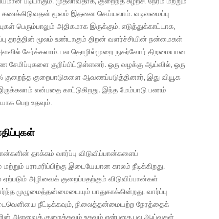
சியமான படியாகும். முதலாவதாக, குறைந்த சுழற்சி நேரம் மற்றும்
ை கணக்கிடுவதன் மூலம் இதனை செய்யலாம். வடிவமைப்பு
ள் பெரும்பாலும் அதிகமாக இருக்கும். எடுத்துக்காட்டாக,
பு தரத்தின் மூலம் உண்டாகும் திறன் வளர்ச்சியின் நன்மைகள்
 அளவில் சேர்க்கலாம். பல தொழில்முறை நுகர்வோர் திறமையான
 சேமிப்புகளை குறிப்பிட்டுள்ளனர். ஒரு வழக்கு ஆய்வில், ஒரு
 40% குறைந்த குறைபாடுகளை ஆவணப்படுத்தினார், இது வியூக
க இருக்கலாம் என்பதை காட்டுகிறது. இந்த மேம்பாடு பணம்
ியாக பெற உதவும்.
ிப்புகள்
ப்பான்களின் தாக்கம் வார்ப்பு விடுவிப்பான்களைப்
்றும் பராமரிப்பிற்கு இடையேயான காலம் நீடிக்கிறது.
் ஏற்படும் அழிவைக் குறைப்பதற்கும் விடுவிப்பான்கள்
ந்த முழுமைத்தன்மையையும் பாதுகாக்கின்றது. வார்ப்பு
 இடைவெளியை நீட்டிக்கவும், நிலைத்தன்மையற்ற நேரத்தைக்
ுகளின் அளவைக் குறைக்கவும் உதவும் என்பதை பல ஆய்வுகள்