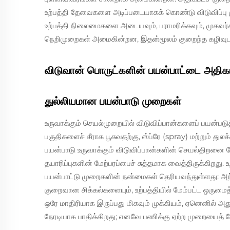
உற்பத்தி தேவைகளை அடிப்படையாகக் கொண்டு விடுவிப்பு 
உற்பத்தி நிலைமைகளை அடையவும், பராமரிக்கவும், முகவர
நெறிமுறைகள் அமைகின்றன, இதன்மூலம் குறைந்த கழிவுடன் 
விடுவான் பொருட்களின் பயன்பாட்டை அதிகர
துல்லியமான பயன்பாடு முறைகள்
உருவாக்கும் செயல்முறையில் விடுவிப்பான்களைப் பயன்படுத்
பகுதிகளைச் சீராக பூசுவதற்கு, ஸ்ப்ரே (spray) மற்றும் த
பயன்பாடு உருவாக்கும் விடுவிப்பான்களின் செயல்திறனை மே
தயாரிப்புகளின் மேற்பரப்பைச் சுத்தமாக வைத்திருக்கிறது. 
பயன்பாட்டு முறைகளின் நன்மைகள் தெரியவந்துள்ளது: அந
குறைவான சிக்கல்களையும், உற்பத்தியில் மேம்பட்ட ஒருமை
ஒரே மாதிரியாக இருப்பது மிகவும் முக்கியம், ஏனெனில் அது
நேரடியாக பாதிக்கிறது; எனவே பணிக்கு ஏற்ற முறையைத் தே