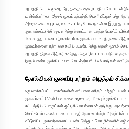
உற்பத்தி செயல்முறை நேரத்தைக் குறைப்பதில் மோல்ட் விட
வகிக்கின்றன, இதன் மூலம் உற்பத்தி வெளியீட்டின் மீது ந
அலகுகளை வழங்கும் வகையில், மோல்டுகளில் இருந்து பா
குறைக்கப்படுகிறது. எடுத்துக்காட்டாக, உகந்த மோல்ட் விடுவ
மின்னணு பயன்பாடுகளில் மிக முக்கியமான திறனை அதிகரித
முகவர்களை ஏற்ற வகையில் பயன்படுத்துவதன் மூலம் செ
உற்பத்தி திறன் அதிகரிக்கிறது. தொழில் பயன்பாடுகளுக்க
இதுபோன்ற முக்கியமான செயல்திறன் மேம்பாடுகள் காட்டு
தோல்விகள் குறைப்பு மற்றும் அழுத்தம் சிக்க
உருவாக்கப்பட்ட பாகங்களின் சரியான சுத்தம் மற்றும் பயன்ப
முகவர்கள் (Mold release agents) மிகவும் முக்கியமான
கட்டத்தில் பொருட்கள் ஒட்டிக்கொள்ளாமல் தடுத்து, அவற்றை
செய்திடல் (post machining) தேவையின்றி அவற்றின் பரப
விடுவிப்பு முகவர்களைப் பயன்படுத்தும் தொழில்களில் க
புள்ளிவிவரங்கள் சான்றாக அமைகின்றன. அதிகபட்ச குறைபா