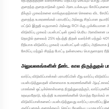
உற்பத்தித்திறன் வளர்ச்சியை மதிப்பீடு செய்யும் போது அவ
குறைந்த குறைபாடுகள் மூலம் அடையக்கூடிய சேமிப்புகள
நீக்கும் முகவர்களை வாங்குவதற்கான செலவை விட சேமிப்புக
குறைந்த உபகரணங்கள் பராமரிப்பு அல்லது சிறப்பான தயாரிப்
மட்டும் இறுதி வருமானம் அல்லது ROI-க்கு முக்கியமான
விடுவிப்பு முகவர் பயன்பாட்டின் மூலம் பெரிய அளவிலான பண
தொழில் தலைவர் 25% உற்பத்தி திறன் வளர்ச்சி மற்றும்
ரீதியாக விடுவிப்பு முகவர் பயன்பாட்டின் மதிப்பு அதிகமா
சேமிப்பு மற்றும் சிறந்த போட்டி நன்மையை பொருளாதார ரீத
அலுவலகங்களின் நீண்ட கால திருத்துதல் பாத
வார்ப்பு விடுவிப்பான்கள் பராமரிப்பின் மீது வார்ப்பு விடுவி
பயன்படுத்துவதன் விளைவாக உபகரணங்களின் ஆயுட்காலம் மற
பாகங்கள் ஒட்டிக்கொள்வதை நிறுத்துவதற்கும், வார்ப்புகளில
உதவுவதோடு, உற்பத்தி உபகரணங்களின் மொத்த நோக்கம் சார்
விடுவிப்பான்களைப் பயன்படுத்துவது வார்ப்பு பராமரிப்பு
குவிப்பதைக் குறைக்கவும், செய்ய வேண்டிய பழுதுபார்ப்ப