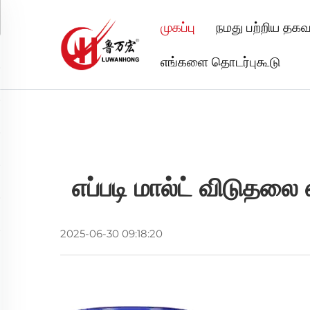
முகப்பு
நமது பற்றிய தகவ
எங்களை தொடர்புகூடு
எப்படி மால்ட் விடுதலை
2025-06-30 09:18:20